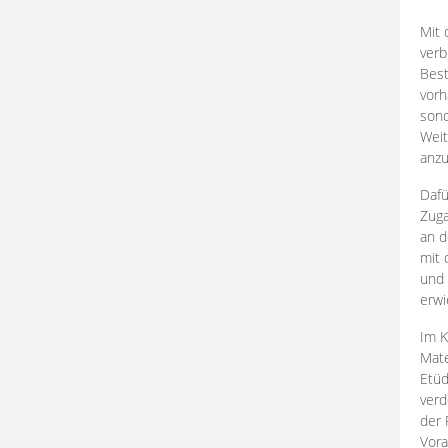
Mit 
verb
Best
vorh
son
Weit
anzu
Dafü
Zuga
an d
mit 
und 
erwi
Im K
Mate
Etü
verd
der 
Vora