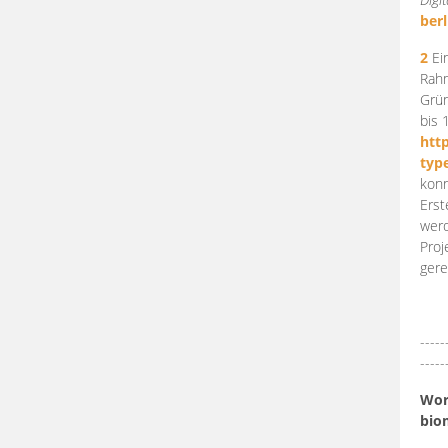
berl
2
Ein
Rahm
Grün
bis 
htt
typ
konn
Erst
werd
Proj
gere
-----
-----
Work
bio