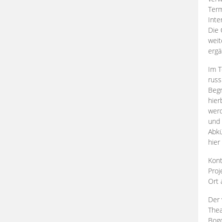
Term
Inte
Die 
weit
ergä
Im T
russ
Begr
hier
werd
und 
Abkü
hier
Kont
Proj
Ort
Der 
Thea
Bogd