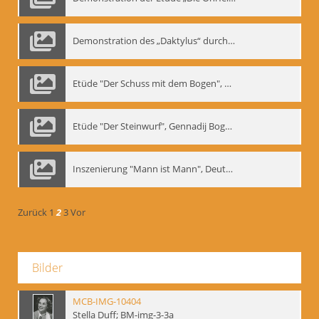
Demonstration des „Daktylus“ durch Gennadij Nikolajewitsch Bogdanow, Berlin 1991
Etüde "Der Schuss mit dem Bogen", Gennadij Bogdanow
Etüde "Der Steinwurf", Gennadij Bogdanow
Inszenierung "Mann ist Mann", Deutsches Theater Berlin, 1997
Zurück
1
2
3
Vor
Bilder
MCB-IMG-10404
Stella Duff; BM-img-3-3a