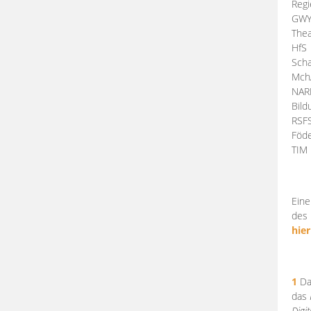
Regi
GW
Thea
HfS
Scha
Mch
NA
Bil
RSF
Föde
TI
Eine
des 
hier
1
Da
das
Digi