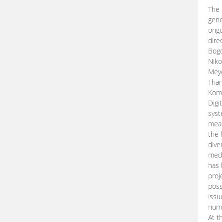
The 
gene
ongo
dire
Bogd
Niko
Meye
Than
Kom
Digi
syst
mean
the 
dive
medi
has 
proj
poss
issu
nume
At t