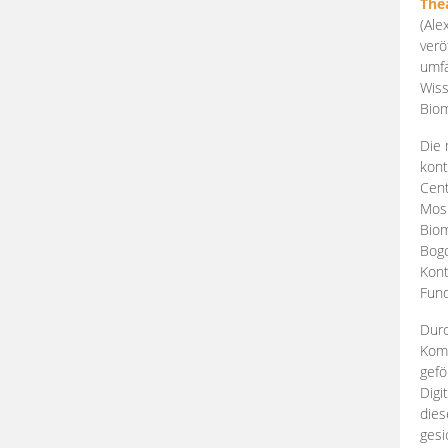
The
(Ale
verö
umfa
Wiss
Biom
Die 
kont
Cent
Mosk
Biom
Bogd
Kont
Fund
Durc
Komp
gefö
Digi
dies
gesi