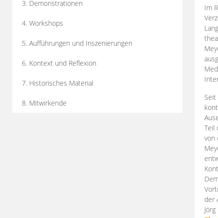
3. Demonstrationen
Im R
Verz
4. Workshops
Lang
thea
5. Aufführungen und Inszenierungen
Mey
ausg
6. Kontext und Reflexion
Medi
Inte
7. Historisches Material
Seit
8. Mitwirkende
kont
Aus
Teil
von 
Meye
entw
Kont
Demo
Vort
der 
Jörg