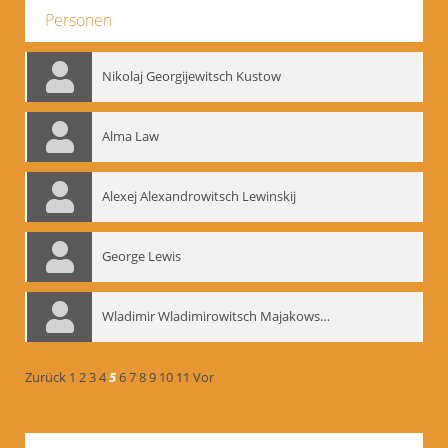
Personen
Nikolaj Georgijewitsch Kustow
Alma Law
Alexej Alexandrowitsch Lewinskij
George Lewis
Wladimir Wladimirowitsch Majakowskij
Zurück
1
2
3
4
5
6
7
8
9
10
11
Vor