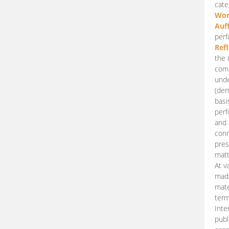
cate
Wor
Auf
perf
Ref
the 
comp
unde
(dem
basi
perf
and 
conn
pres
matt
At v
made
mate
term
Inte
publ