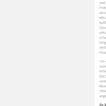
und 
Prob
beso
Mits
Auff
Zus
ents
scha
Eini
viel
thea
Um e
syst
ermö
durc
unve
Bewe
Info
ange
Zu 