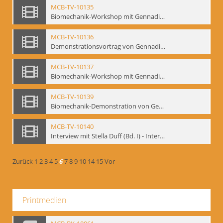
MCB-TV-10135
Biomechanik-Workshop mit Gennadij Bogdanow, Berlin 1991 - Interne Signatur: BM-vid-50
MCB-TV-10136
Demonstrationsvortrag von Gennadij Bogdanow, Frankfurt a.M., 1992 - Interne Signatur: BM-vid-51
MCB-TV-10137
Biomechanik-Workshop mit Gennadij Bogdanow, Mime Centrum Berlin, Oktober 1992 - Interne Signatur: BM-vid-53
MCB-TV-10139
Biomechanik-Demonstration von Gennadij Bogdanow im Filmtheater am Friedrichshain, Oktober 1992 - Interne Signatur: BM-vid-56
MCB-TV-10140
Interview mit Stella Duff (Bd. I) - Interne Signatur: BM-vid-57
Zurück
1
2
3
4
5
6
7
8
9
10
14
15
Vor
Printmedien