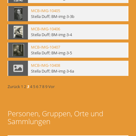
MCB-IMG-10405
Stella Duff; BM-img-3-3b
MCB-IMG-10406
Stella Duff; BM-img-3-4
MCB-IMG-10407
Stella Duff; BM-img-3-5
MCB-IMG-10408
Stella Duff; BM-img-3-6a
Zurück
1
2
3
4
5
6
7
8
9
Vor
Personen, Gruppen, Orte und
Sammlungen