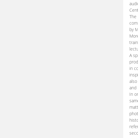
audi
Cent
The 
comp
by M
More
trai
lect
A sp
prod
in c
insp
also
and 
In o
same
matt
phot
hist
refe
seco