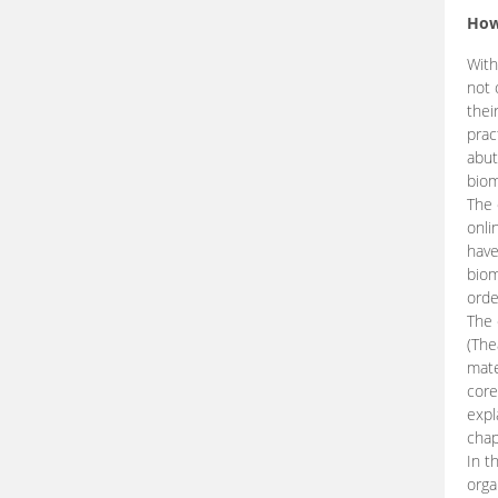
How
With
not 
thei
prac
abut
biom
The 
onli
have
biom
orde
The
(The
mate
core
expl
chap
In t
orga