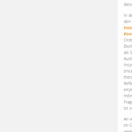
dies
In d
den 
Ins
Kon
Ordn
Biom
als 
Ausb
Insz
(Ins
theo
Refl
einz
mite
Frag
ist 
An v
im O
verw