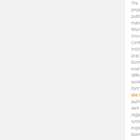
The 
proj
publ
mate
Wsew
Sinc
Cent
Inst
prac
biom
exam
diff
work
fort
die
auth
well
rega
syst
expe
biom