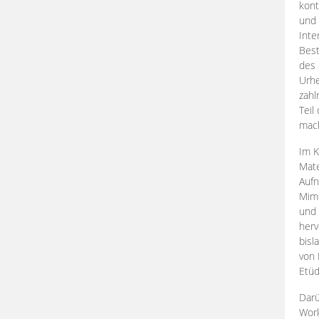
kont
und 
Inte
Best
des 
Urhe
zahl
Teil
mac
Im K
Mate
Aufn
Mime
und
herv
bisl
von 
Etüd
Darü
Work