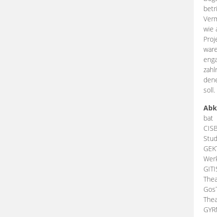
betr
Verm
wie 
Proj
ware
enga
zahl
dene
soll.
Abk
bat
CIS
Stud
GEK
Werk
GIT
Thea
Gos
Thea
GY