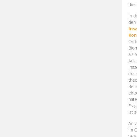
dies
In d
den 
Ins
Kon
Ordn
Biom
als 
Ausb
Insz
(Ins
theo
Refl
einz
mite
Frag
ist 
An v
im O
verw