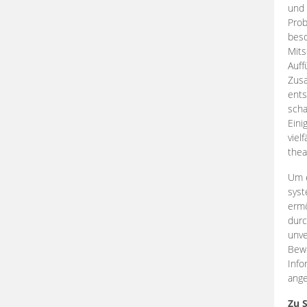
und 
Prob
beso
Mits
Auff
Zus
ents
scha
Eini
viel
thea
Um e
syst
ermö
durc
unve
Bewe
Info
ange
Zu 