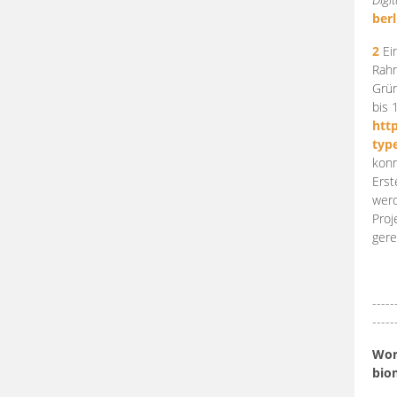
berl
2
Ein
Rahm
Grün
bis 
htt
typ
konn
Erst
werd
Proj
gere
-----
-----
Work
bio