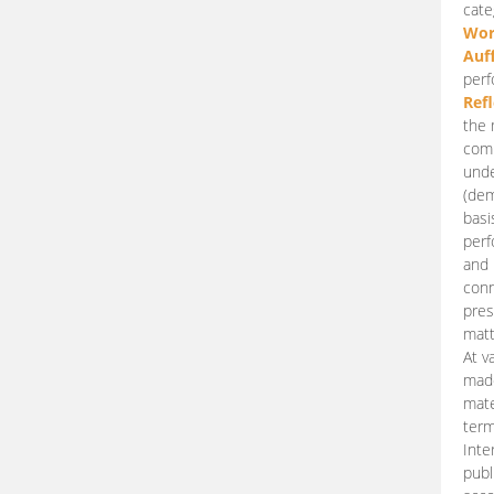
cate
Wor
Auf
perf
Ref
the 
comp
unde
(dem
basi
perf
and 
conn
pres
matt
At v
made
mate
term
Inte
publ