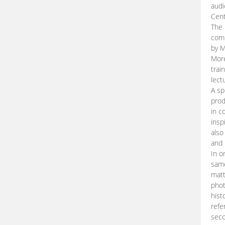
audi
Cent
The 
comp
by M
More
trai
lect
A sp
prod
in c
insp
also
and 
In o
same
matt
phot
hist
refe
seco