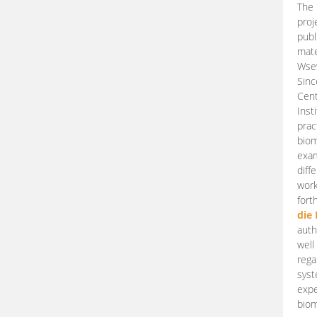
The 
proj
publ
mate
Wsew
Sinc
Cent
Inst
prac
biom
exam
diff
work
fort
die
auth
well
rega
syst
expe
biom