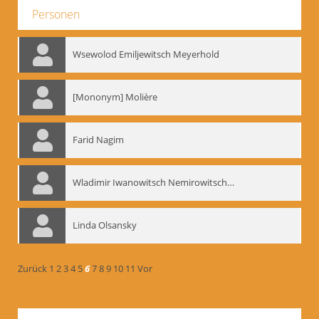
Personen
Wsewolod Emiljewitsch Meyerhold
[Mononym] Molière
Farid Nagim
Wladimir Iwanowitsch Nemirowitsch-Dantschenko
Linda Olsansky
Zurück
1
2
3
4
5
6
7
8
9
10
11
Vor