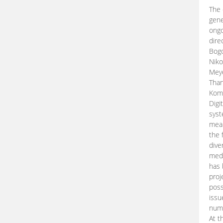
The 
gene
ongo
dire
Bogd
Niko
Meye
Than
Kom
Digi
syst
mean
the 
dive
medi
has 
proj
poss
issu
nume
At t