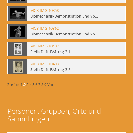
MCB-IMG-10358
Biomechanik-Demonstration und Vortrag, Berliner Ensemble, 04.10.1991
MCB-IMG-10362
Biomechanik-Demonstration und Vortrag, Berliner Ensemble, 04.10.1991
MCB-IMG-10402
Stella Duff; BM-img-3-1
MCB-IMG-10403
Stella Duff; BM-img-3-2-f
Zurück
1
2
3
4
5
6
7
8
9
Vor
Personen, Gruppen, Orte und
Sammlungen