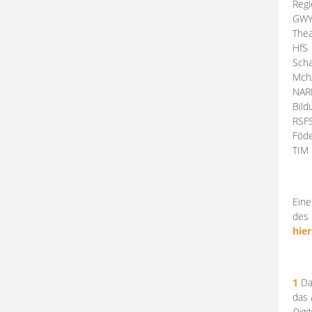
Regi
GW
Thea
HfS
Scha
Mch
NA
Bil
RSF
Föde
TI
Eine
des 
hier
1
Da
das
Digi