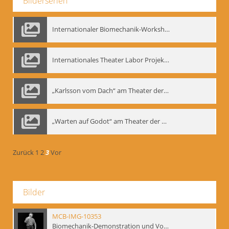
Bilderserien
Internationaler Biomechanik-Workshop, Moskau 1993
Internationales Theater Labor Projekt: Play Don Juan
„Karlsson vom Dach“ am Theater der Satire, Moskau 1985
„Warten auf Godot“ am Theater der Saire, Moskau 1980er
Zurück
1
2
3
Vor
Bilder
MCB-IMG-10353
Biomechanik-Demonstration und Vortrag, Berliner Ensemble, 04.10.1991