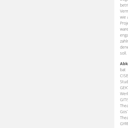
betr
Verm
wie 
Proj
ware
enga
zahl
dene
soll.
Abk
bat
CIS
Stud
GEK
Werk
GIT
Thea
Gos
Thea
GY