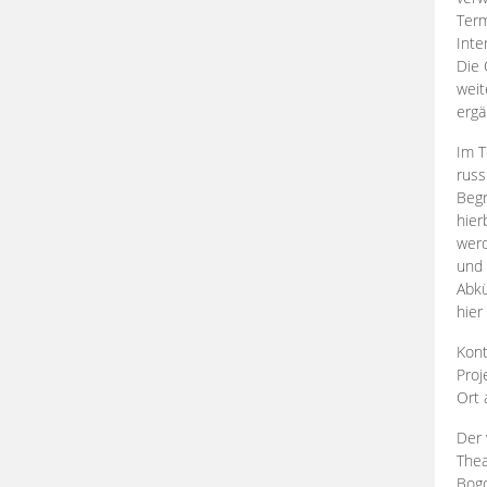
Term
Inte
Die 
weit
ergä
Im T
russ
Begr
hier
werd
und 
Abkü
hier
Kont
Proj
Ort
Der 
Thea
Bogd