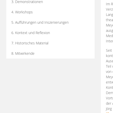
3. Demonstrationen
Im R
Verz
4. Workshops
Lang
thea
5. Aufführungen und Inszenierungen
Mey
ausg
6. Kontext und Reflexion
Medi
Inte
7. Historisches Material
Seit
8. Mitwirkende
kont
Aus
Teil
von 
Meye
entw
Kont
Demo
Vort
der 
Jörg