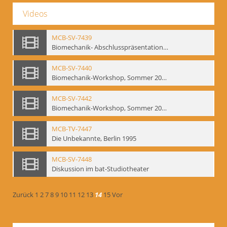
Videos
MCB-SV-7439
Biomechanik- Abschlusspräsentation des Workshops Sommer 2001
MCB-SV-7440
Biomechanik-Workshop, Sommer 2002
MCB-SV-7442
Biomechanik-Workshop, Sommer 2003
MCB-TV-7447
Die Unbekannte, Berlin 1995
MCB-SV-7448
Diskussion im bat-Studiotheater
Zurück
1
2
7
8
9
10
11
12
13
14
15
Vor