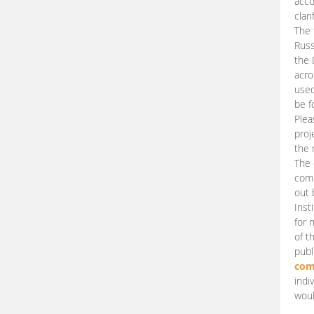
acco
clari
The 
Russ
the 
acro
used
be f
Plea
proj
the 
The 
comm
out 
Inst
for 
of t
publ
com
indi
woul