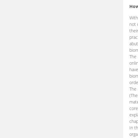
How
With
not 
thei
prac
abut
biom
The 
onli
have
biom
orde
The
(The
mate
core
expl
chap
In t
orga