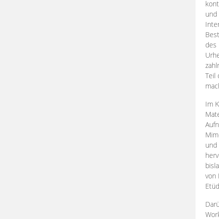
kont
und 
Inte
Best
des 
Urhe
zahl
Teil
mac
Im K
Mate
Aufn
Mime
und
herv
bisl
von 
Etüd
Darü
Work