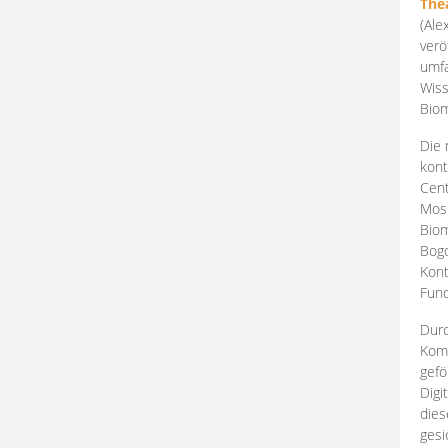
The
(Ale
verö
umfa
Wiss
Biom
Die 
kont
Cent
Mosk
Biom
Bogd
Kont
Fund
Durc
Komp
gefö
Digi
dies
gesi