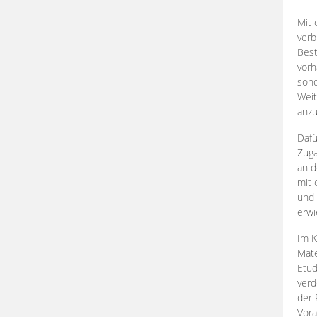
Mit 
verb
Best
vorh
son
Weit
anzu
Dafü
Zuga
an d
mit 
und 
erwi
Im K
Mate
Etü
verd
der 
Vora