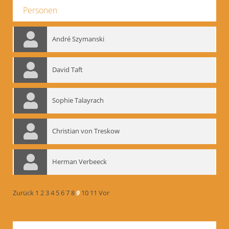
Personen
André Szymanski
David Taft
Sophie Talayrach
Christian von Treskow
Herman Verbeeck
Zurück
1
2
3
4
5
6
7
8
9
10
11
Vor