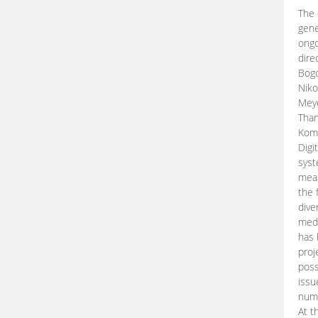
The 
gene
ongo
dire
Bogd
Niko
Meye
Than
Kom
Digi
syst
mean
the 
dive
medi
has 
proj
poss
issu
nume
At t