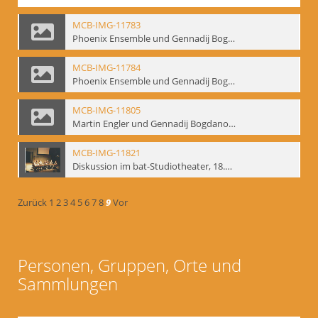
MCB-IMG-11783
Phoenix Ensemble und Gennadij Bogdanow; BM-img-105-9
MCB-IMG-11784
Phoenix Ensemble und Gennadij Bogdanow; BM-img-105-10
MCB-IMG-11805
Martin Engler und Gennadij Bogdanow; BM-img-113
MCB-IMG-11821
Diskussion im bat-Studiotheater, 18.09.1995; BM-img-127-3
Zurück
1
2
3
4
5
6
7
8
9
Vor
Personen, Gruppen, Orte und
Sammlungen