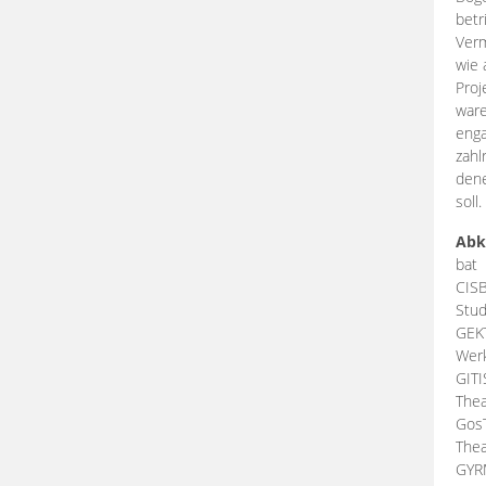
betr
Verm
wie 
Proj
ware
enga
zahl
dene
soll.
Abk
bat
CIS
Stud
GEK
Werk
GIT
Thea
Gos
Thea
GY