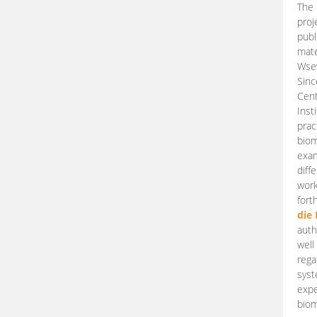
The 
proj
publ
mate
Wsew
Sinc
Cent
Inst
prac
biom
exam
diff
work
fort
die
auth
well
rega
syst
expe
biom