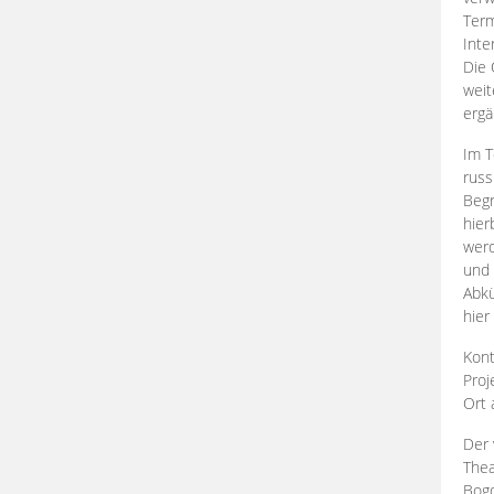
Term
Inte
Die 
weit
ergä
Im T
russ
Begr
hier
werd
und 
Abkü
hier
Kont
Proj
Ort
Der 
Thea
Bogd