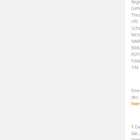
Regi
GW
Thea
HfS
Scha
Mch
NA
Bil
RSF
Föde
TI
Eine
des 
hier
1
Da
das
Digi