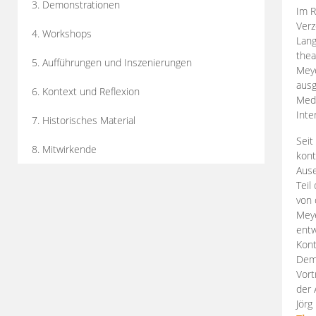
3. Demonstrationen
Im R
Verz
4. Workshops
Lang
thea
5. Aufführungen und Inszenierungen
Mey
ausg
6. Kontext und Reflexion
Medi
Inte
7. Historisches Material
Seit
8. Mitwirkende
kont
Aus
Teil
von 
Meye
entw
Kont
Demo
Vort
der 
Jörg