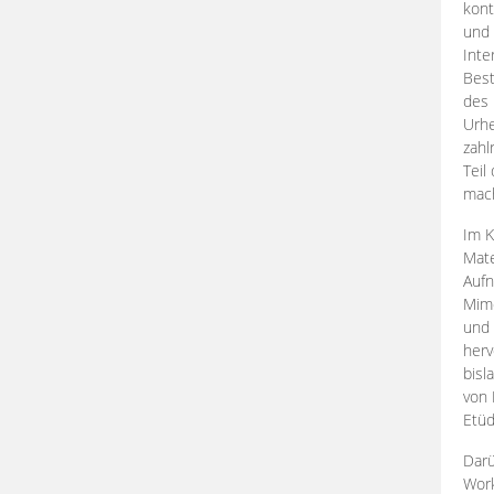
kont
und 
Inte
Best
des 
Urhe
zahl
Teil
mac
Im K
Mate
Aufn
Mime
und
herv
bisl
von 
Etüd
Darü
Work