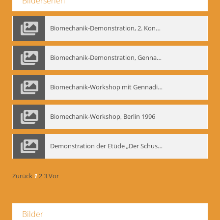
Bilderserien
Biomechanik-Demonstration, 2. Kongress der EMF, Mai 1995
Biomechanik-Demonstration, Gennadij Bogdanow im Berliner Ensemble, 04.10.1991
Biomechanik-Workshop mit Gennadij Nikolajewitsch Bogdanow im Mime Centrum Berlin, 1991
Biomechanik-Workshop, Berlin 1996
Demonstration der Etüde „Der Schuss mit dem Bogen“ durch Gennadij Nikolajewitsch Bogdanow, Berlin 1991
Zurück
1
2
3
Vor
Bilder