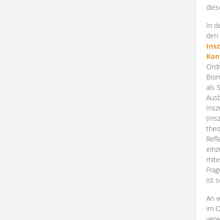
dies
In d
den 
Ins
Kon
Ordn
Biom
als 
Ausb
Insz
(Ins
theo
Refl
einz
mite
Frag
ist 
An v
im O
verw