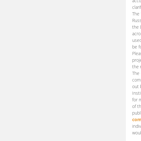
acco
clari
The 
Russ
the 
acro
used
be f
Plea
proj
the 
The 
comm
out 
Inst
for 
of t
publ
com
indi
woul