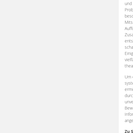
und 
Prob
beso
Mits
Auff
Zus
ents
scha
Eini
viel
thea
Um e
syst
ermö
durc
unve
Bewe
Info
ange
Zu 