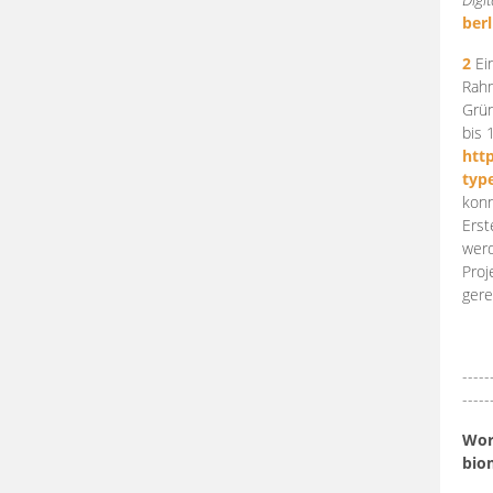
berl
2
Ein
Rahm
Grün
bis 
htt
typ
konn
Erst
werd
Proj
gere
-----
-----
Work
bio