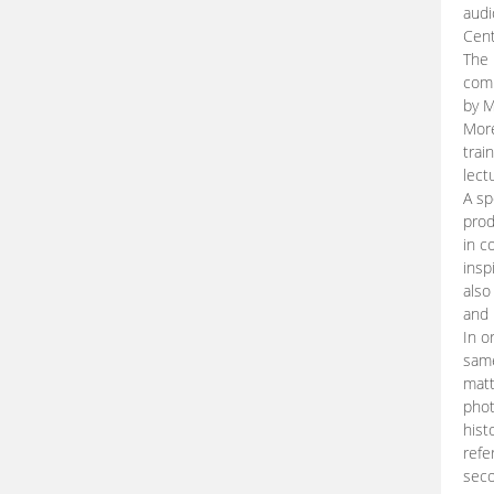
audi
Cent
The 
comp
by M
More
trai
lect
A sp
prod
in c
insp
also
and 
In o
same
matt
phot
hist
refe
seco