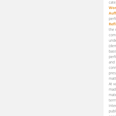
cate
Wor
Auf
perf
Ref
the 
comp
unde
(dem
basi
perf
and 
conn
pres
matt
At v
made
mate
term
Inte
publ