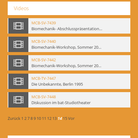
Videos
MCB-SV-7439
Biomechanik- Abschlusspräsentation des Workshops Sommer 2001
MCB-SV-7440
Biomechanik-Workshop, Sommer 2002
MCB-SV-7442
Biomechanik-Workshop, Sommer 2003
MCB-TV-7447
Die Unbekannte, Berlin 1995
MCB-SV-7448
Diskussion im bat-Studiotheater
Zurück
1
2
7
8
9
10
11
12
13
14
15
Vor