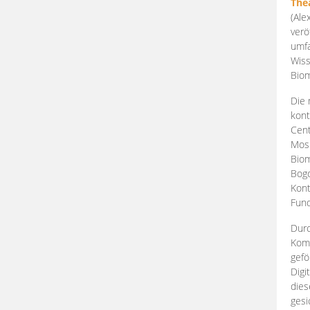
The
(Ale
verö
umfa
Wiss
Biom
Die 
kont
Cent
Mosk
Biom
Bogd
Kont
Fund
Durc
Komp
gefö
Digi
dies
gesi