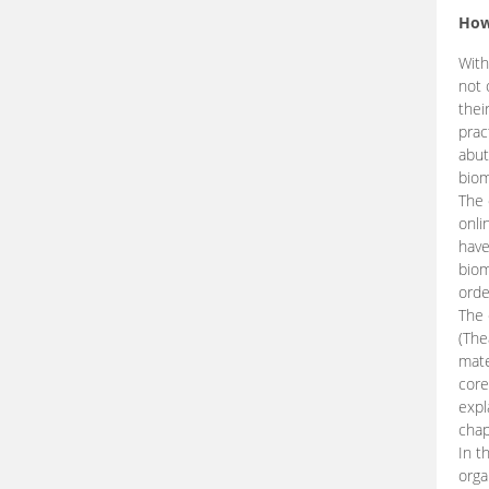
How
With
not 
thei
prac
abut
biom
The 
onli
have
biom
orde
The
(The
mate
core
expl
chap
In t
orga