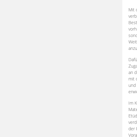
Mit 
verb
Best
vorh
son
Weit
anzu
Dafü
Zuga
an d
mit 
und 
erwi
Im K
Mate
Etü
verd
der 
Vora