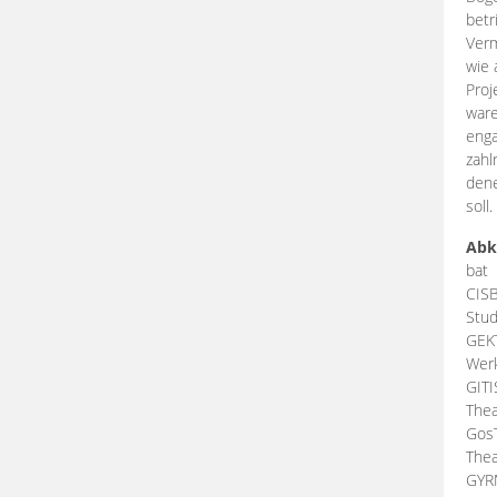
betr
Verm
wie 
Proj
ware
enga
zahl
dene
soll.
Abk
bat
CIS
Stud
GEK
Werk
GIT
Thea
Gos
Thea
GY