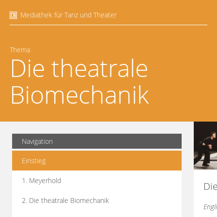
Mediathek für Tanz und Theater
Thema
Die theatrale
Biomechanik
Navigation
Einstieg
1. Meyerhold
Di
2. Die theatrale Biomechanik
Engl