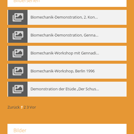
Bilderserien
Biomechanik-Demonstration, 2. Kongress der EMF, Mai 1995
Biomechanik-Demonstration, Gennadij Bogdanow im Berliner Ensemble, 04.10.1991
Biomechanik-Workshop mit Gennadij Nikolajewitsch Bogdanow im Mime Centrum Berlin, 1991
Biomechanik-Workshop, Berlin 1996
Demonstration der Etüde „Der Schuss mit dem Bogen“ durch Gennadij Nikolajewitsch Bogdanow, Berlin 1991
Zurück
1
2
3
Vor
Bilder