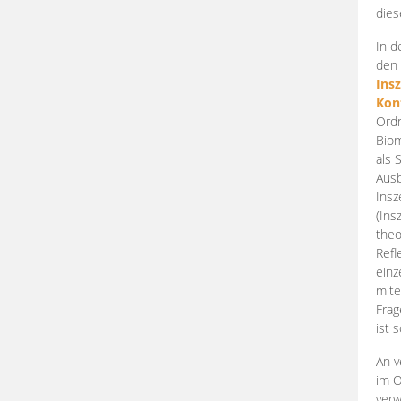
dies
In d
den 
Ins
Kon
Ordn
Biom
als 
Ausb
Insz
(Ins
theo
Refl
einz
mite
Frag
ist 
An v
im O
verw