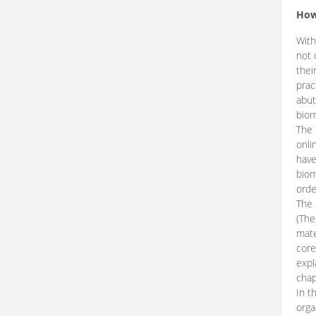
How
With
not 
thei
prac
abut
biom
The 
onli
have
biom
orde
The
(The
mate
core
expl
chap
In t
orga