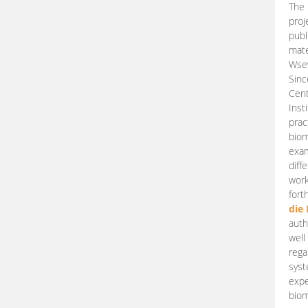
The 
proj
publ
mate
Wsew
Sinc
Cent
Inst
prac
biom
exam
diff
work
fort
die
auth
well
rega
syst
expe
biom