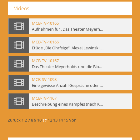
Videos
MCB-TV-10165
Aufnahmen für „Das Theater Meyerholds und die Biomechanik“ (14). Interview von Jörg Bochow mit Gennadij Bogdanow - Interne Signatur: BM-vid-192
MCB-TV-10166
Etüde „Die Ohrfeige“, Alexej Lewinskij und Gennadij Bogdanow - Interne Signatur: BM-vid-197
MCB-TV-10167
Das Theater Meyerholds und die Biomechanik. Ein Film des Mime Centrums in Zusammenarbeit mit Gennadij Bogdanow. - Interne Signatur: BM-vid-104
MCB-SV-1098
Eine gewisse Anzahl Gespräche oder das völlig umgearbeitete Stundenbuch, Berlin 1995.
MCB-TV-1167
Beschreibung eines Kampfes (nach Kafka)
Zurück
1
2
7
8
9
10
11
12
13
14
15
Vor