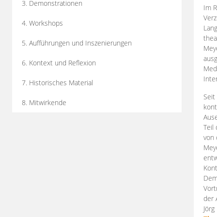
3. Demonstrationen
Im R
Verz
4. Workshops
Lang
thea
5. Aufführungen und Inszenierungen
Mey
ausg
6. Kontext und Reflexion
Medi
Inte
7. Historisches Material
Seit
8. Mitwirkende
kont
Aus
Teil
von 
Meye
entw
Kont
Demo
Vort
der 
Jörg