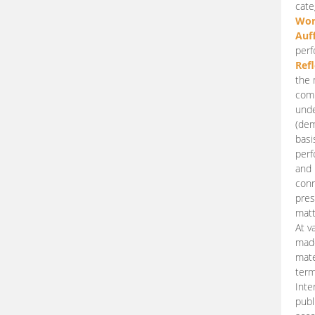
cate
Wor
Auf
perf
Ref
the 
comp
unde
(dem
basi
perf
and 
conn
pres
matt
At v
made
mate
term
Inte
publ