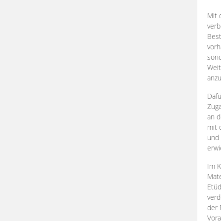
Mit 
verb
Best
vorh
son
Weit
anzu
Dafü
Zuga
an d
mit 
und 
erwi
Im K
Mate
Etü
verd
der 
Vora