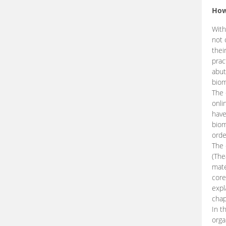
How
With
not 
thei
prac
abut
biom
The 
onli
have
biom
orde
The
(The
mate
core
expl
chap
In t
orga