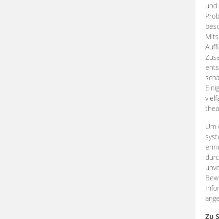
und 
Prob
beso
Mits
Auff
Zus
ents
scha
Eini
viel
thea
Um e
syst
ermö
durc
unve
Bewe
Info
ange
Zu 