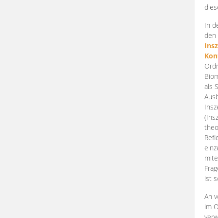
dies
In d
den 
Ins
Kon
Ordn
Biom
als 
Ausb
Insz
(Ins
theo
Refl
einz
mite
Frag
ist 
An v
im O
verw