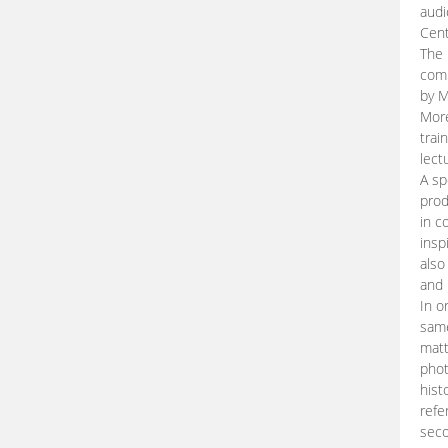
audi
Cent
The 
comp
by M
More
trai
lect
A sp
prod
in c
insp
also
and 
In o
same
matt
phot
hist
refe
seco