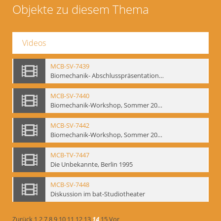
Objekte zu diesem Thema
Videos
MCB-SV-7439
Biomechanik- Abschlusspräsentation des Workshops Sommer 2001
MCB-SV-7440
Biomechanik-Workshop, Sommer 2002
MCB-SV-7442
Biomechanik-Workshop, Sommer 2003
MCB-TV-7447
Die Unbekannte, Berlin 1995
MCB-SV-7448
Diskussion im bat-Studiotheater
Zurück
1
2
7
8
9
10
11
12
13
14
15
Vor