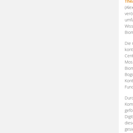
The
(Ale
verö
umfa
Wiss
Biom
Die 
kont
Cent
Mosk
Biom
Bogd
Kont
Fund
Durc
Komp
gefö
Digi
dies
gesi