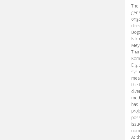
The 
gene
ongo
dire
Bogd
Niko
Meye
Than
Kom
Digi
syst
mean
the 
dive
medi
has 
proj
poss
issu
nume
At t