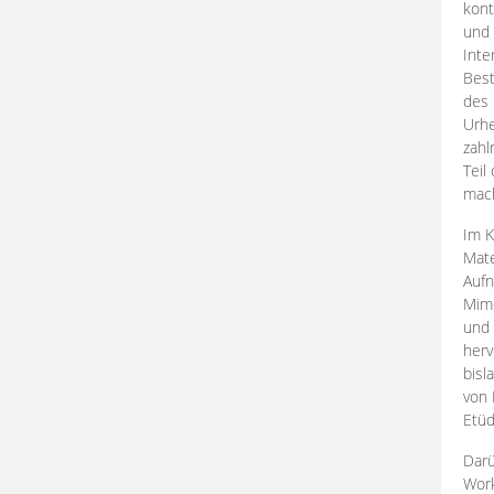
kont
und 
Inte
Best
des 
Urhe
zahl
Teil
mac
Im K
Mate
Aufn
Mime
und
herv
bisl
von 
Etüd
Darü
Work