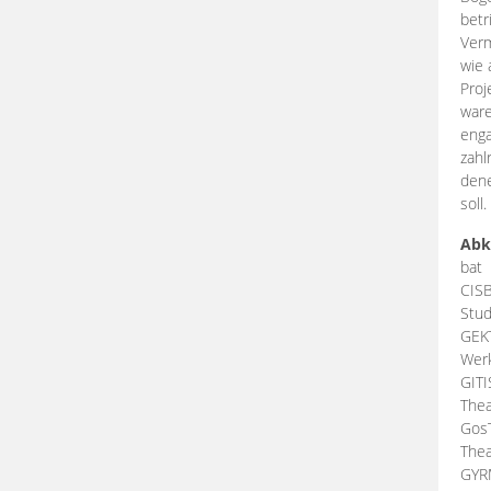
betr
Verm
wie 
Proj
ware
enga
zahl
dene
soll.
Abk
bat
CIS
Stud
GEK
Werk
GIT
Thea
Gos
Thea
GY