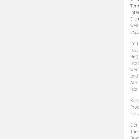
Term
Inte
Die 
weit
ergä
Im T
russ
Begr
hier
werd
und 
Abkü
hier
Kont
Proj
Ort
Der 
Thea
Bogd