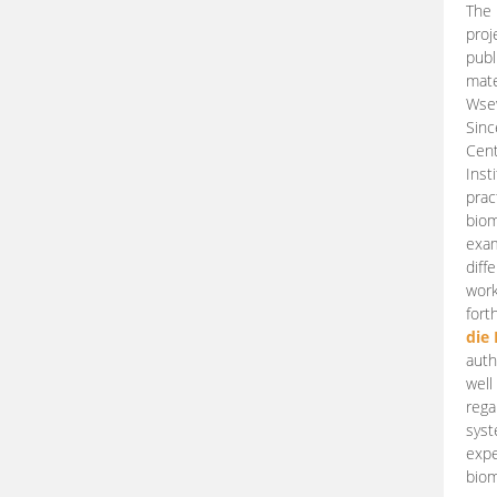
The 
proj
publ
mate
Wsew
Sinc
Cent
Inst
prac
biom
exam
diff
work
fort
die
auth
well
rega
syst
expe
biom