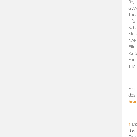
Regi
GW
Thea
HfS
Scha
Mch
NA
Bil
RSF
Föde
TI
Eine
des 
hier
1
Da
das
Digi