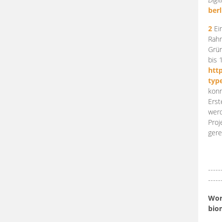
berl
2
Ein
Rahm
Grün
bis 
htt
typ
konn
Erst
werd
Proj
gere
-----
-----
Work
bio