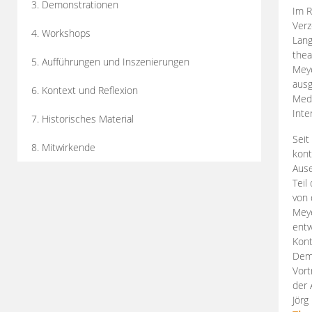
3. Demonstrationen
Im R
Verz
4. Workshops
Lang
thea
5. Aufführungen und Inszenierungen
Mey
ausg
6. Kontext und Reflexion
Medi
Inte
7. Historisches Material
Seit
8. Mitwirkende
kont
Aus
Teil
von 
Meye
entw
Kont
Demo
Vort
der 
Jörg