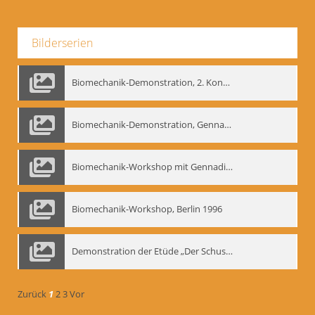
Bilderserien
Biomechanik-Demonstration, 2. Kongress der EMF, Mai 1995
Biomechanik-Demonstration, Gennadij Bogdanow im Berliner Ensemble, 04.10.1991
Biomechanik-Workshop mit Gennadij Nikolajewitsch Bogdanow im Mime Centrum Berlin, 1991
Biomechanik-Workshop, Berlin 1996
Demonstration der Etüde „Der Schuss mit dem Bogen“ durch Gennadij Nikolajewitsch Bogdanow, Berlin 1991
Zurück
1
2
3
Vor