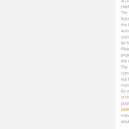
acco
clari
The 
Russ
the 
acro
used
be f
Plea
proj
the 
The 
comm
out 
Inst
for 
of t
publ
com
indi
woul