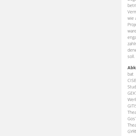
betr
Verm
wie 
Proj
ware
enga
zahl
dene
soll.
Abk
bat
CIS
Stud
GEK
Werk
GIT
Thea
Gos
Thea
GY