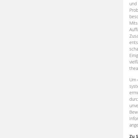
und 
Prob
beso
Mits
Auff
Zus
ents
scha
Eini
viel
thea
Um e
syst
ermö
durc
unve
Bewe
Info
ange
Zu 