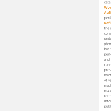
cate
Wor
Auf
perf
Ref
the 
comp
unde
(dem
basi
perf
and 
conn
pres
matt
At v
made
mate
term
Inte
publ