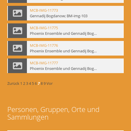
MCB-IMG-11773
Gennadij Bogdanow; BM-img-103
MCB-IMG-11775
Phoenix Ensemble und Gennadij Bogdanow; BM-img-105-1
MCB-IMG-11776
Phoenix Ensemble und Gennadij Bogdanow; BM-img-105-2
MCB-IMG-11777
Phoenix Ensemble und Gennadij Bogdanow; BM-img-105-3
Zurück
1
2
3
4
5
6
7
8
9
Vor
Personen, Gruppen, Orte und
Sammlungen