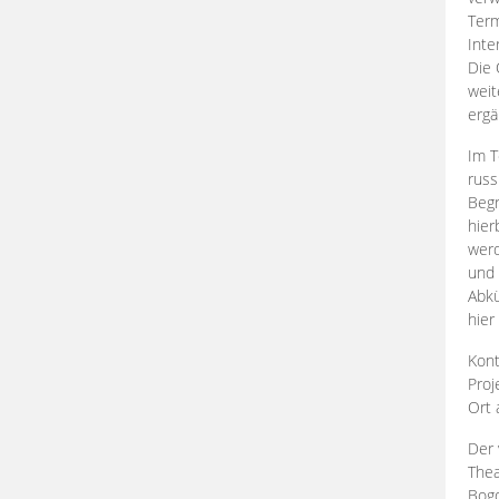
Term
Inte
Die 
weit
ergä
Im T
russ
Begr
hier
werd
und 
Abkü
hier
Kont
Proj
Ort
Der 
Thea
Bogd