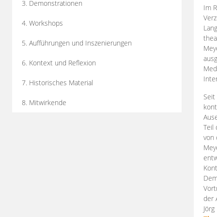
3. Demonstrationen
Im R
Verz
4. Workshops
Lang
thea
5. Aufführungen und Inszenierungen
Mey
ausg
6. Kontext und Reflexion
Medi
Inte
7. Historisches Material
Seit
8. Mitwirkende
kont
Aus
Teil
von 
Meye
entw
Kont
Demo
Vort
der 
Jörg