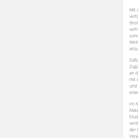
Mit 
verb
Best
vorh
son
Weit
anzu
Dafü
Zuga
an d
mit 
und 
erwi
Im K
Mate
Etü
verd
der 
Vora