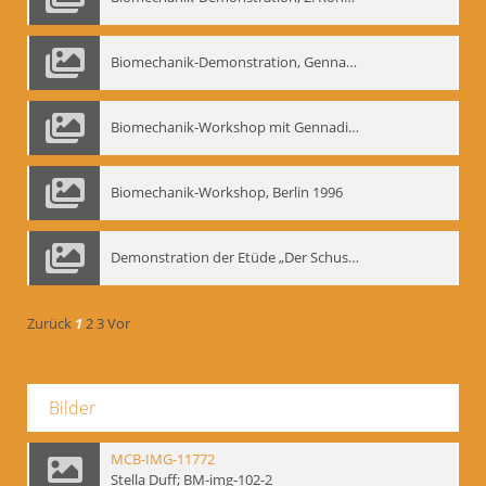
Biomechanik-Demonstration, Gennadij Bogdanow im Berliner Ensemble, 04.10.1991
Biomechanik-Workshop mit Gennadij Nikolajewitsch Bogdanow im Mime Centrum Berlin, 1991
Biomechanik-Workshop, Berlin 1996
Demonstration der Etüde „Der Schuss mit dem Bogen“ durch Gennadij Nikolajewitsch Bogdanow, Berlin 1991
Zurück
1
2
3
Vor
Bilder
MCB-IMG-11772
Stella Duff; BM-img-102-2