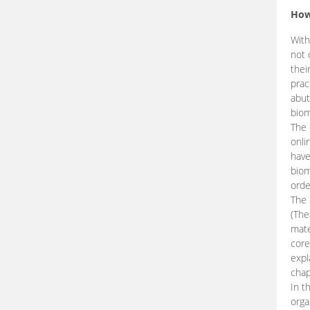
How
With
not 
thei
prac
abut
biom
The 
onli
have
biom
orde
The
(The
mate
core
expl
chap
In t
orga