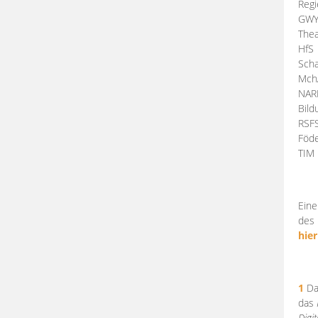
Regi
GW
Thea
HfS
Scha
Mch
NA
Bil
RSF
Föde
TI
Eine
des 
hier
1
Da
das
Digi