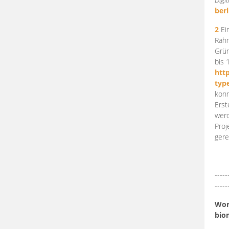
berl
2
Ein
Rahm
Grün
bis 
htt
typ
konn
Erst
werd
Proj
gere
-----
-----
Work
bio