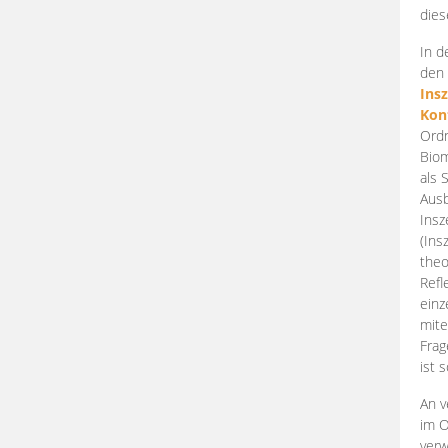
dies
In d
den 
Ins
Kon
Ordn
Biom
als 
Ausb
Insz
(Ins
theo
Refl
einz
mite
Frag
ist 
An v
im O
verw