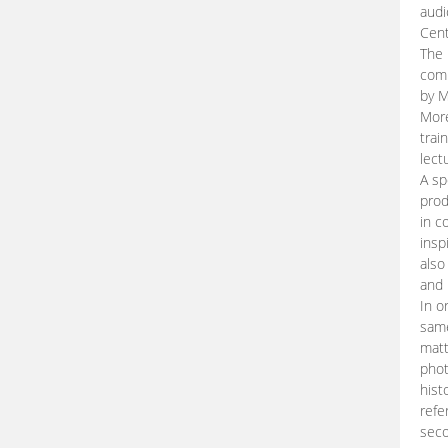
audi
Cent
The 
comp
by M
More
trai
lect
A sp
prod
in c
insp
also
and 
In o
same
matt
phot
hist
refe
seco