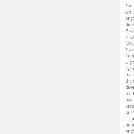
The 
gene
ongo
dire
Bogd
Niko
Meye
Than
Kom
Digi
syst
mean
the 
dive
medi
has 
proj
poss
issu
nume
At t