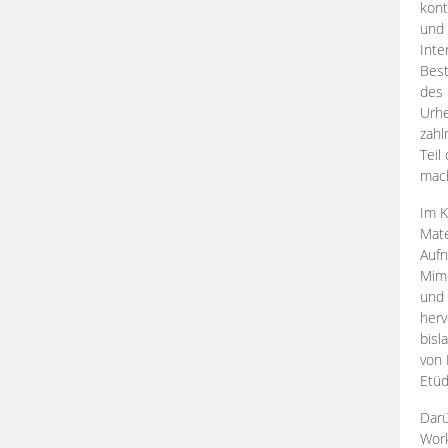
kont
und 
Inte
Best
des 
Urhe
zahl
Teil
mac
Im K
Mate
Aufn
Mime
und
herv
bisl
von 
Etüd
Darü
Work