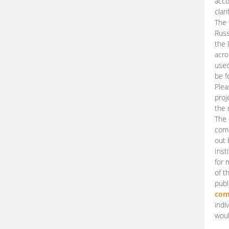
acco
clari
The 
Russ
the 
acro
used
be f
Plea
proj
the 
The 
comm
out 
Inst
for 
of t
publ
com
indi
woul