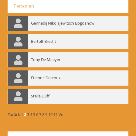
Personen
Gennadij Nikolajewitsch Bogdanow
Bertolt Brecht
Tony De Maeyer
Étienne Decroux
Stella Duff
Zurück
1
2
3
4
5
6
7
8
9
10
11
Vor