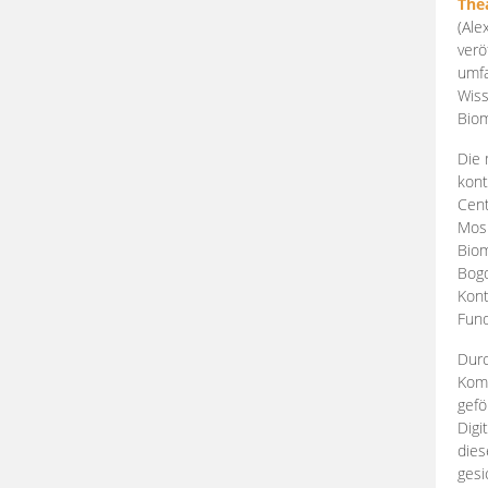
The
(Ale
verö
umfa
Wiss
Biom
Die 
kont
Cent
Mosk
Biom
Bogd
Kont
Fund
Durc
Komp
gefö
Digi
dies
gesi