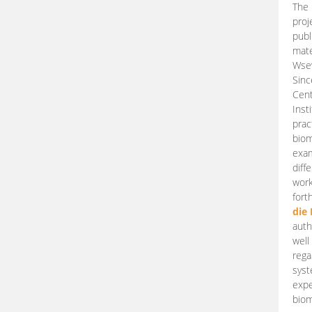
The 
proj
publ
mate
Wsew
Sinc
Cent
Inst
prac
biom
exam
diff
work
fort
die
auth
well
rega
syst
expe
biom