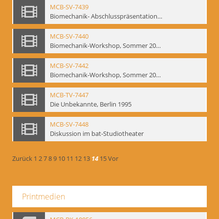
MCB-SV-7439
Biomechanik- Abschlusspräsentation des Workshops Sommer 2001
MCB-SV-7440
Biomechanik-Workshop, Sommer 2002
MCB-SV-7442
Biomechanik-Workshop, Sommer 2003
MCB-TV-7447
Die Unbekannte, Berlin 1995
MCB-SV-7448
Diskussion im bat-Studiotheater
Zurück
1
2
7
8
9
10
11
12
13
14
15
Vor
Printmedien