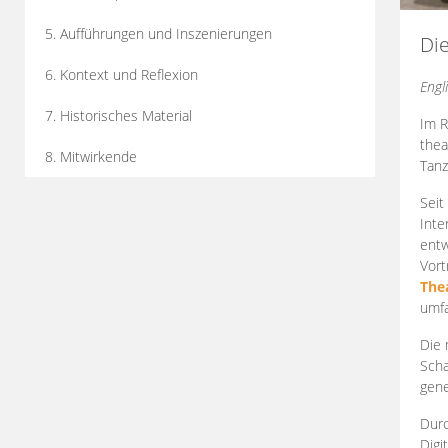
5. Aufführungen und Inszenierungen
Di
6. Kontext und Reflexion
Engl
7. Historisches Material
Im R
thea
8. Mitwirkende
Tanz
Seit
Inte
entw
Vort
The
umfa
Die 
Scha
gene
Durc
Digi