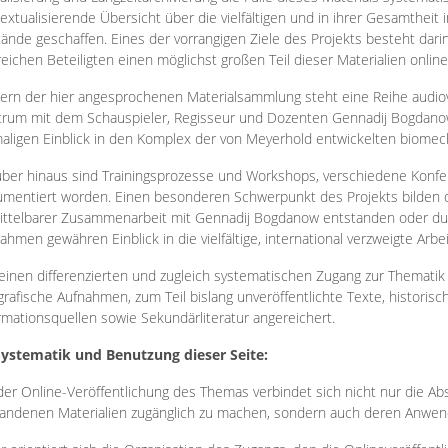
extualisierende Übersicht über die vielfältigen und in ihrer Gesamtheit
ände geschaffen. Eines der vorrangigen Ziele des Projekts besteht darin
reichen Beteiligten einen möglichst großen Teil dieser Materialien onlin
ern der hier angesprochenen Materialsammlung steht eine Reihe audi
rum mit dem Schauspieler, Regisseur und Dozenten Gennadij Bogdanow
aligen Einblick in den Komplex der von Meyerhold entwickelten biome
ber hinaus sind Trainingsprozesse und Workshops, verschiedene Konfer
mentiert worden. Einen besonderen Schwerpunkt des Projekts bilden di
ttelbarer Zusammenarbeit mit Gennadij Bogdanow entstanden oder durc
ahmen gewähren Einblick in die vielfältige, international verzweigte Arbe
inen differenzierten und zugleich systematischen Zugang zur Thematik 
grafische Aufnahmen, zum Teil bislang unveröffentlichte Texte, histori
rmationsquellen sowie Sekundärliteratur angereichert.
Systematik und Benutzung dieser Seite:
der Online-Veröffentlichung des Themas verbindet sich nicht nur die Abs
andenen Materialien zugänglich zu machen, sondern auch deren Anwend