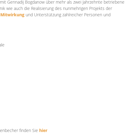
mit Gennadij Bogdanow über mehr als zwei Jahrzehnte betriebene
ik wie auch die Realisierung des nunmehrigen Projekts der
e
Mitwirkung
und Unterstützung zahlr
eicher Personen und
ale
tenbecher finden Sie
hier