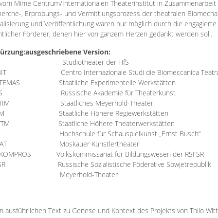
vom Mime Centrum/Internationalen Theaterinstitut in Zusammenarbeit 
erche-, Erprobungs- und Vermittlungsprozess der theatralen Biomechan
talisierung und Veröffentlichung waren nur möglich durch die engagiert
ntlicher Förderer, denen hier von ganzem Herzen gedankt werden soll.
ürzung:
ausgeschriebene Version:
Studiotheater der HfS
BIT
Centro Internazionale Studi die Biomeccanica Teatr
TEMAS
Staatliche Experimentelle Werkstätten
IS
Russische Akademie für Theaterkunst
TIM
Staatliches Meyerhold-Theater
RM
Staatliche Höhere Regiewerkstätten
YTM
Staatliche Höhere Theaterwerkstätten
Hochschule für Schauspielkunst „Ernst Busch“
AT
Moskauer Künstlertheater
RKOMPROS
Volkskommissariat für Bildungswesen der RSFSR
SR
Russische Sozialistische Föderative Sowjetrepublik
M Meyerhold-Theater
n ausführlichen Text zu Genese und Kontext des Projekts von Thilo Wit