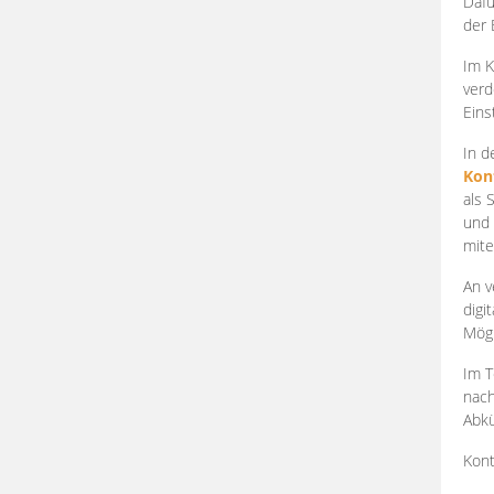
Dafü
der 
Im K
verd
Eins
In d
Kon
als 
und 
mite
An v
digi
Mögl
Im T
nach
Abkü
Kont