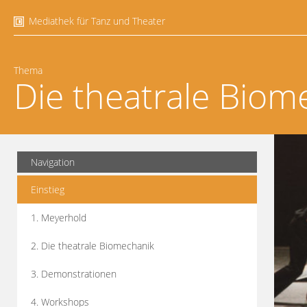
Mediathek für Tanz und Theater
Thema
Die theatrale Biom
Navigation
Einstieg
1. Meyerhold
2. Die theatrale Biomechanik
3. Demonstrationen
4. Workshops