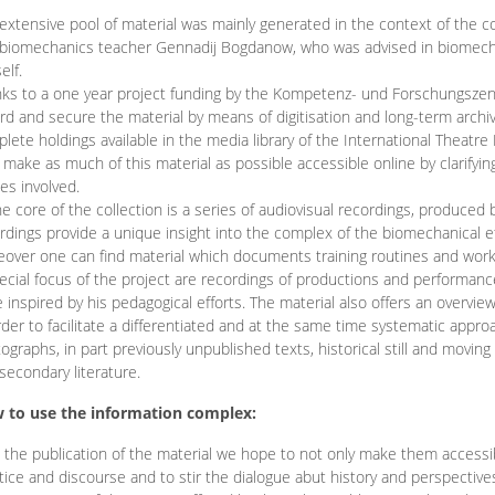
extensive pool of material was mainly generated in the context of the 
biomechanics teacher Gennadij Bogdanow, who was advised in biomechan
elf.
ks to a one year project funding by the Kompetenz- und Forschungszentru
rd and secure the material by means of digitisation and long-term archivi
lete holdings available in the media library of the International Theatre
o make as much of this material as possible accessible online by clarify
ies involved.
he core of the collection is a series of audiovisual recordings, produ
rdings provide a unique insight into the complex of the biomechanical 
over one can find material which documents training routines and works
ecial focus of the project are recordings of productions and performan
 inspired by his pedagogical efforts. The material also offers an overvie
rder to facilitate a differentiated and at the same time systematic appro
ographs, in part previously unpublished texts, historical still and movin
secondary literature.
 to use the information complex:
 the publication of the material we hope to not only make them access
tice and discourse and to stir the dialogue abut history and perspective