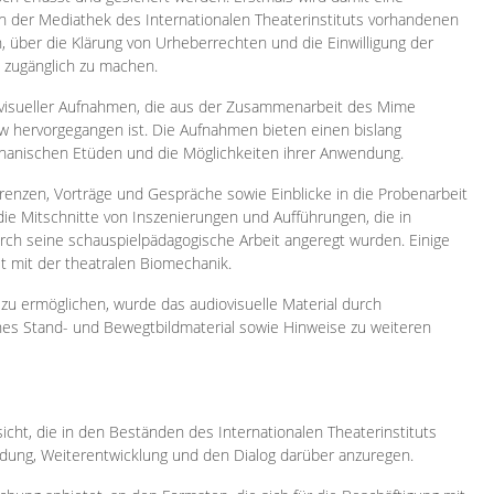
 in der Mediathek des Internationalen Theaterinstituts vorhandenen
, über die Klärung von Urheberrechten und die Einwilligung der
e zugänglich zu machen.
ovisueller Aufnahmen, die aus der Zusammenarbeit des Mime
 hervorgegangen ist. Die Aufnahmen bieten einen bislang
chanischen Etüden und die Möglichkeiten ihrer Anwendung.
enzen, Vorträge und Gespräche sowie Einblicke in die Probenarbeit
e Mitschnitte von Inszenierungen und Aufführungen, die in
h seine schauspielpädagogische Arbeit angeregt wurden. Einige
it mit der theatralen Biomechanik.
zu ermöglichen, wurde das audiovisuelle Material durch
sches Stand- und Bewegtbildmaterial sowie Hinweise zu weiteren
icht, die in den Beständen des Internationalen Theaterinstituts
ung, Weiterentwicklung und den Dialog darüber anzuregen.