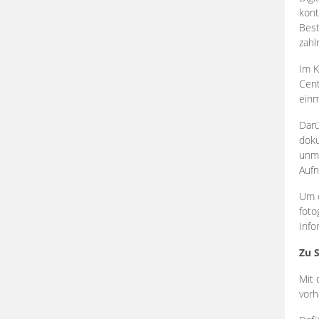
kont
Best
zahl
Im K
Cent
einm
Darü
doku
unmi
Aufn
Um e
foto
Info
Zu 
Mit 
vorh