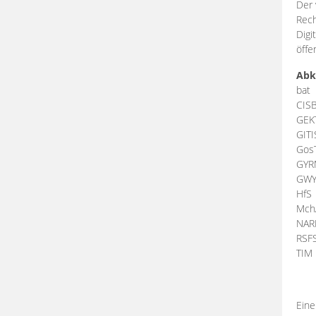
Der 
Rech
Digi
öffe
Abk
bat
CIS
GEK
GIT
Gos
GY
GW
HfS
Mch
NA
RSF
TI
Eine