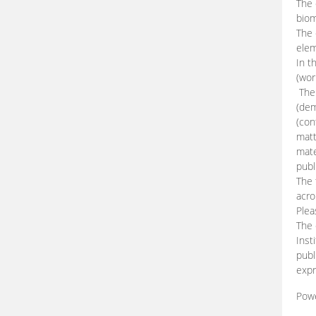
The 
biom
The
elem
In t
(wor
The 
(dem
(con
matt
mate
publ
The 
acro
Plea
The 
Inst
publ
expr
Pow