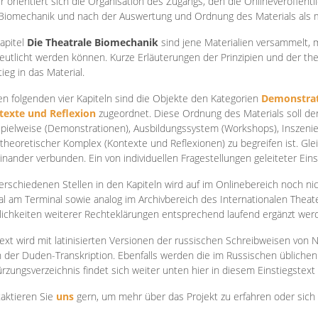
r orientiert sich die Organisation des Zugangs, den die Onlineveröffentl
Biomechanik und nach der Auswertung und Ordnung des Materials als
apite
l
Die Theatrale Biomechanik
sind jene Materialien versammelt,
eutlicht werden können. Kurze Erläuterungen der Prinzipien und der t
tieg in das Material.
en folgenden vier Kapiteln sind die Objekte den Kategorien
Demonstrat
texte und Reflexion
zugeordnet. Diese Ordnung des Materials soll d
Spielweise (Demonstrationen), Ausbildungssystem (Workshops), Inszen
theoretischer Komplex (Kontexte und Reflexionen) zu begreifen ist. Gle
inander verbunden. Ein von individuellen Fragestellungen geleiteter Einst
erschiedenen Stellen in den Kapiteln wird auf im Onlinebereich noch nic
tal am Terminal sowie analog im Archivbereich des Internationalen Theate
ichkeiten weiterer Rechteklärungen entsprechend laufend ergänzt wer
ext wird mit latinisierten Versionen der russischen Schreibweisen von N
 der Duden-Transkription. Ebenfalls werden die im Russischen üblichen
rzungsverzeichnis findet sich weiter unten hier in diesem Einstiegstext
aktieren Sie
uns
gern, um mehr über das Projekt zu erfahren oder sich