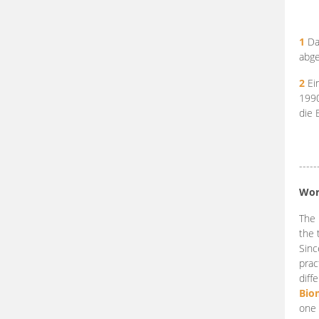
1
Da
abge
2
Ein
199
die 
-----
Wor
The 
the 
Sinc
prac
diff
Bio
one 