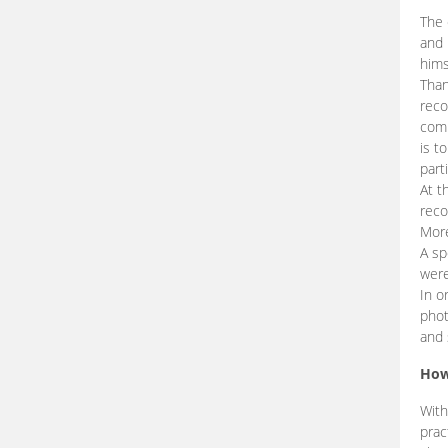
The 
and 
hims
Than
reco
comp
is t
part
At t
reco
More
A sp
were
In o
phot
and 
How
With
prac