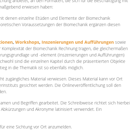
ichung anbietet, an den Formaten, die sich für die Beschäftigung mit
 maßgebend erwiesen haben:
 mit denen einzelne Etüden und Elemente der Biomechanik
heoretischen Voraussetzungen der Biomechanik ergänzen diesen
ionen
,
Workshops
,
Inszenierungen und Aufführungen
sowie
er Komplexität der Biomechanik Rechnung tragen, die gleichermaßen
ierungsgrundlage und -element (Inszenierungen und Aufführungen)
ichwohl sind die einzelnen Kapitel durch die präsentierten Objekte
ieg in die Thematik ist so ebenfalls möglich.
ht zugängliches Material verwiesen. Dieses Material kann vor Ort
rinstituts gesichtet werden. Die Onlineveröffentlichung soll den
den.
amen und Begriffen gearbeitet. Die Schreibweise richtet sich hierbei
 Abkürzungen und Akronyme latinisiert verwendet. Ein
 für eine Sichtung vor Ort anzumelden.