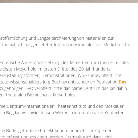
röffentlichung und Langzeitarchivierung von Materialien zur
er thematisch ausgerichteter Informationskomplex der Mediathek für
 theoretische Auseinandersetzung des Mime Centrum (heute Teil des
ardisten Meyerhold im ersten Drittel des 20. Jahrhunderts
 Veranstaltungsformen, Demonstrationen, Workshops, öffentliche
heaterwissenschaftlers Jörg Bochow entstandenen Publikation
Das
azugehörigen DVD veröffentlichte das Mime Centrum das bis dahin
 zur theatralen Biomechanik Meyerholds.
ime Centrum/Internationalen Theaterinstituts und des Moskauer
sch Bogdanow sowie dessen Wirken in internationalen Kontexten
ung Berlin geförderte Projekt konnte nunmehr im Zuge der
isch erfasst und gesichert werden. Erstmals wird damit eine