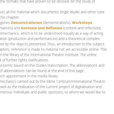
 the formats that have proven to be decisive for the study of
es all the material which documents single
etudes
and other core
this chapter.
egories
D
emonstrationen
(demonstrations),
Workshops
rmances)
and
Kontexte und Reflexion
(context and reflection).
iomechanics, which is to be understood equally as a way of acting
eation (production and performances) and a theoretical complex
her by the objects presented. Thus, an introduction to the subject
apters, reference is made to material not yet accessible online. This
n the library of the International Theatre Institute. The online
 further rights clarifications.
and terms based on the Duden transcription. The abbreviations and
of abbreviations can be found at the end of this page.
rch appointment in the media library.
omechanics carried out by the Mime Centrum/International Theatre
ll as the realisation of the current project of digitalisation and
merous individuals and public sponsors, to whom we would like to