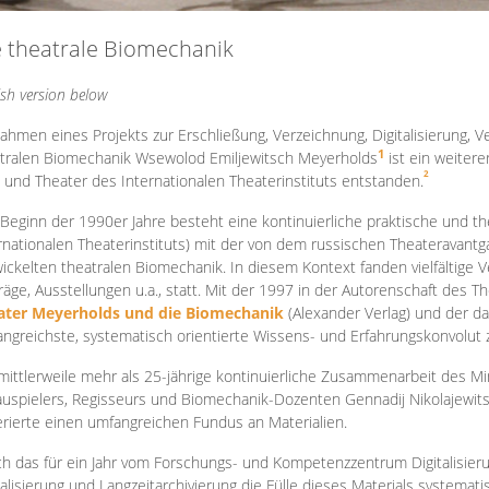
e theatrale Biomechanik
ish version below
ahmen eines Projekts zur Erschließung, Verzeichnung, Digitalisierung, Ve
1
tralen Biomechanik Wsewolod Emiljewitsch Meyerholds
ist ein weiter
2
 und Theater des Internationalen Theaterinstituts entstanden.
 Beginn der 1990er Jahre besteht eine kontinuierliche praktische und
rnationalen Theaterinstituts) mit der von dem russischen Theateravantg
ickelten theatralen Biomechanik. In diesem Kontext fanden vielfältige
räge, Ausstellungen u.a., statt. Mit d
er 1997 in der Autorenschaft des T
ater Meyerholds und die Biomechanik
(Alexander Verlag) und der d
ngreichste, systematisch orientierte Wissens- und Erfahrungskonvolut
mittlerweile mehr als 25-jährige kontinuierliche Zusammenarb
eit des M
uspielers, Regisseurs und Biomechanik-Dozenten Gennadij Nikolajewit
rierte einen umfangreichen Fundus an Materialien.
h das für ein Jahr vom Forschungs- und Kompetenzzentrum Digitalisier
talisierung und Langzeitarchivierung die Fülle dieses Materials systemat