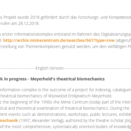
s Projekt wurde 2018 gefördert durch das
Forschungs- und Kompetenzze
rufen am 28.12.2018.
 erster Informationskomplex entstand im Rahmen des Digitalisierungsp
0:
http://archiv.mimecentrum.de/searches/561?type=row
(abgeruf
Erstellung von Themenkomplexen genutzt werden, um den vielfältigen 
-------------------------English Version----------------------------------------------
k in progress - Meyerhold's theatrical biomechanics
information complex is the outcome of a project for indexing, cataloguing,
theatrical biomechanics of Wsewolod Emiljewitsch Meyerhold.
e the beginning of the 1990s the Mime Centrum (today part of the Intern
tical and theoretical examination of theatrical biomechanics. During t
erent events such as demonstrations, workshops, public lectures, exhibi
mechanik
(1997, Alexander Verlag), authored by the theatre scholar Jö
of the most comprehensive, systematically oriented bodies of knowledg