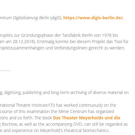
ntrum Digitalisierung
Berlin
(
digiS
),
https://www.digis-berlin.de/
,
rojekts zur Gründungsphase der Tanzfabrik Berlin von 1978 bis
en am 28.12.2018). Erstmalig konnte bei diesem Projekt das Tool für
Projektzusammenhängen und Verbindungslinien gerecht zu werden.
-------
 digitising, publishing and long-term archiving of diverse material on
ational Theatre Institute/ITI) has worked continuously on the
he course of this examination the Mime Centrum has organized
tions and so forth. The book
Das Theater Meyerholds und die
rg Bochow, as well as the accompanying DVD, can still be regarded as
e and experience on Meyerhold's theatrical biomechanics.