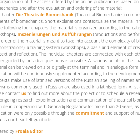
organization of the access offered by the online publication is based on
echanics and after the evaluation and ordering of the material:
 chapter
Die Theatrale Biomechanik
(Theatrical Biomechanics)
compris
ents of biomechanics. Short explanations contextualize the material in 
he following four chapters the material is organized according to the cat
kshops)
,
Inszenierungen und Aufführungen
(productions and perfo
order of the material is meant to take into account the complexity of b
onstrations), a training system (workshops), a basis and element of cr
text and reflection). The individual chapters are connected with each ot
er guided by individual questions is possible. At various points in the ch
rial can be viewed on site digitally at the terminal and in analogue form i
ication will be continuously supplemented according to the development of
texts make use of latinised versions of the Russian spelling of names 
nyms commonly used in Russian are also used in a latinised form. A list 
se contact
us
to find out more about the project or to schedule a resea
ongoing research, experimentation and communication of theatrical bi
itute in cooperation with Gennadij Bogdanow for more than 20 years, as we
ication were only possible through the
commitment
and support of nu
ess our heartfelt gratitude.
ered by
Froala Editor