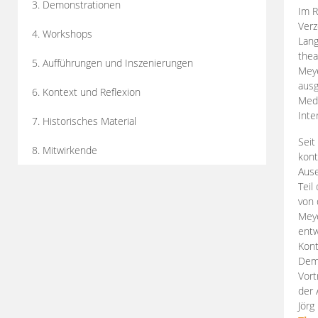
3. Demonstrationen
Im R
Verz
4. Workshops
Lang
thea
5. Aufführungen und Inszenierungen
Mey
ausg
6. Kontext und Reflexion
Medi
Inte
7. Historisches Material
Seit
8. Mitwirkende
kont
Aus
Teil
von 
Meye
entw
Kont
Demo
Vort
der 
Jörg