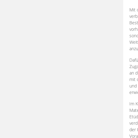
Mit 
verb
Best
vorh
son
Weit
anzu
Dafü
Zuga
an d
mit 
und 
erwi
Im K
Mate
Etü
verd
der 
Vora