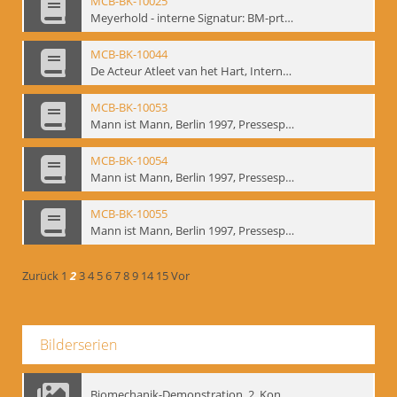
MCB-BK-10025
Meyerhold - interne Signatur: BM-prt-233
MCB-BK-10044
De Acteur Atleet van het Hart, Internationale Konferenz, Gent, 17.11.2004 - interne Signatur: BM-prt-253
MCB-BK-10053
Mann ist Mann, Berlin 1997, Pressespiegel - interne Signatur: BM-prt-262-1
MCB-BK-10054
Mann ist Mann, Berlin 1997, Pressespiegel - interne Signatur: BM-prt-262-2
MCB-BK-10055
Mann ist Mann, Berlin 1997, Pressespiegel - interne Signatur: BM-prt-262-3
Zurück
1
2
3
4
5
6
7
8
9
14
15
Vor
Bilderserien
Biomechanik-Demonstration, 2. Kongress der EMF, Mai 1995