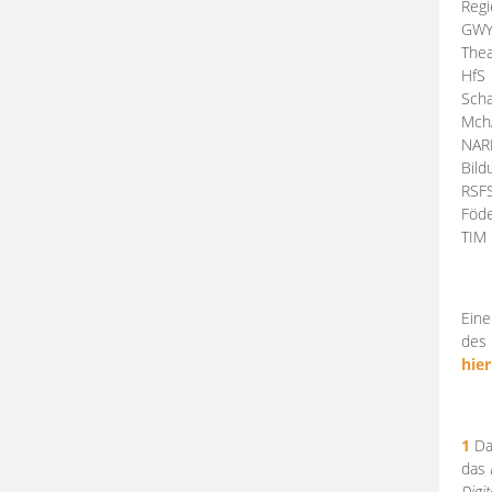
Regi
GW
Thea
HfS
Scha
Mch
NA
Bil
RSF
Föde
TI
Eine
des 
hier
1
Da
das
Digi