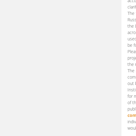
acco
clari
The 
Russ
the 
acro
used
be f
Plea
proj
the 
The 
comm
out 
Inst
for 
of t
publ
com
indi
woul