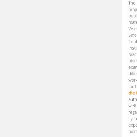
The 
proj
publ
mate
Wsew
Sinc
Cent
Inst
prac
biom
exam
diff
work
fort
die
auth
well
rega
syst
expe
biom