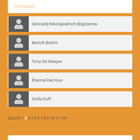
Personen
Gennadij Nikolajewitsch Bogdanow
Bertolt Brecht
Tony De Maeyer
Étienne Decroux
Stella Duff
Zurück
1
2
3
4
5
6
7
8
9
10
11
Vor