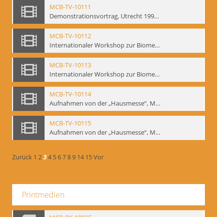
MCB-TV-10111
Demonstrationsvortrag, Utrecht 1991 (2) - Interne Signatur: BM-vid-18
MCB-TV-10112
Internationaler Workshop zur Biomechanik, GITIS, Moskau, Januar 1993 (Bd.1) - Interne Signatur: BM-vid-19
MCB-TV-10113
Internationaler Workshop zur Biomechanik, GITIS, Moskau, Januar 1993 (Bd.2) - Interne Signatur: BM-vid-20
MCB-TV-10114
Aufnahmen von der „Hausmesse“, Mime Centrum Berlin, 1994. Ausstellung und Veranstaltungsreihe anlässlich des 120. Geburtstages von W. E. Meyerhold im Mime Centrum Berlin, Februar 1994 (Bd. 1) - Interne Signatur: BM-vid-21
MCB-TV-10115
Aufnahmen von der „Hausmesse“, Mime Centrum Berlin, 1994. Ausstellung und Veranstaltungsreihe anlässlich des 120. Geburtstages von W. E. Meyerhold im Mime Centrum Berlin, Februar 1994 (Bd. 2) - Interne Signatur: BM-vid-22
Zurück
1
2
3
4
5
6
7
8
9
14
15
Vor
Printmedien