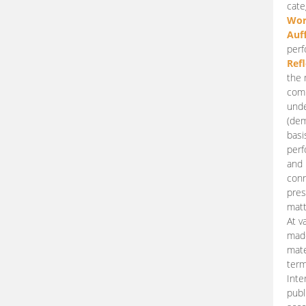
cate
Wor
Auf
perf
Ref
the 
comp
unde
(dem
basi
perf
and 
conn
pres
matt
At v
made
mate
term
Inte
publ