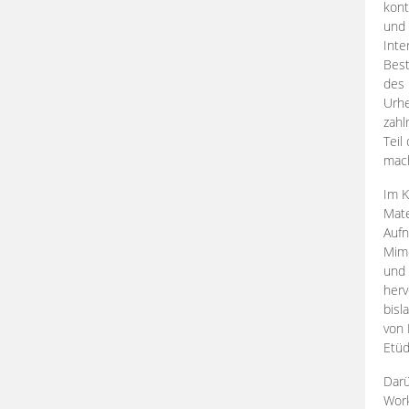
kont
und 
Inte
Best
des 
Urhe
zahl
Teil
mac
Im K
Mate
Aufn
Mime
und
herv
bisl
von 
Etüd
Darü
Work