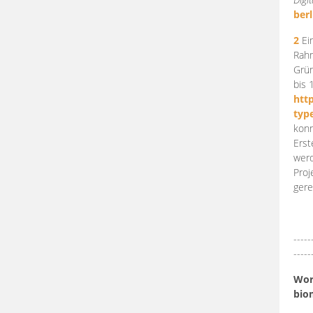
berl
2
Ein
Rahm
Grün
bis 
htt
typ
konn
Erst
werd
Proj
gere
-----
-----
Work
bio