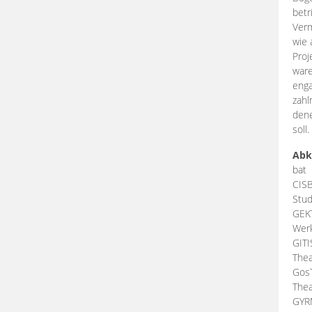
betr
Verm
wie 
Proj
ware
enga
zahl
dene
soll.
Abk
bat
CIS
Stud
GEK
Werk
GIT
Thea
Gos
Thea
GY