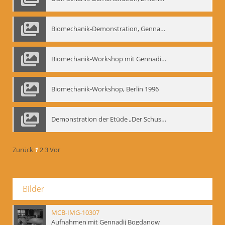
Biomechanik-Demonstration, Gennadij Bogdanow im Berliner Ensemble, 04.10.1991
Biomechanik-Workshop mit Gennadij Nikolajewitsch Bogdanow im Mime Centrum Berlin, 1991
Biomechanik-Workshop, Berlin 1996
Demonstration der Etüde „Der Schuss mit dem Bogen“ durch Gennadij Nikolajewitsch Bogdanow, Berlin 1991
Zurück
1
2
3
Vor
Bilder
MCB-IMG-10307
Aufnahmen mit Gennadij Bogdanow