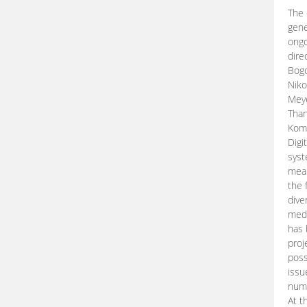
The 
gene
ongo
dire
Bogd
Niko
Meye
Than
Kom
Digi
syst
mean
the 
dive
medi
has 
proj
poss
issu
nume
At t