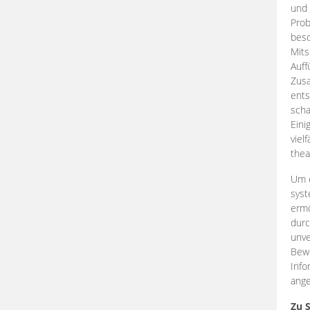
und 
Prob
beso
Mits
Auff
Zus
ents
scha
Eini
viel
thea
Um e
syst
ermö
durc
unve
Bewe
Info
ange
Zu 