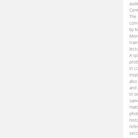
audi
Cent
The 
comp
by M
More
trai
lect
A sp
prod
in c
insp
also
and 
In o
same
matt
phot
hist
refe
seco