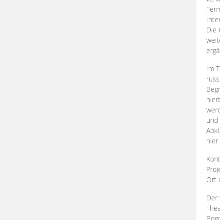
Term
Inte
Die 
weit
ergä
Im T
russ
Begr
hier
werd
und 
Abkü
hier
Kont
Proj
Ort
Der 
Thea
Bogd