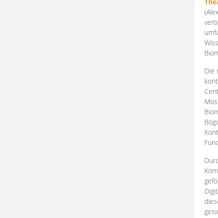
The
(Ale
verö
umfa
Wiss
Biom
Die 
kont
Cent
Mosk
Biom
Bogd
Kont
Fund
Durc
Komp
gefö
Digi
dies
gesi