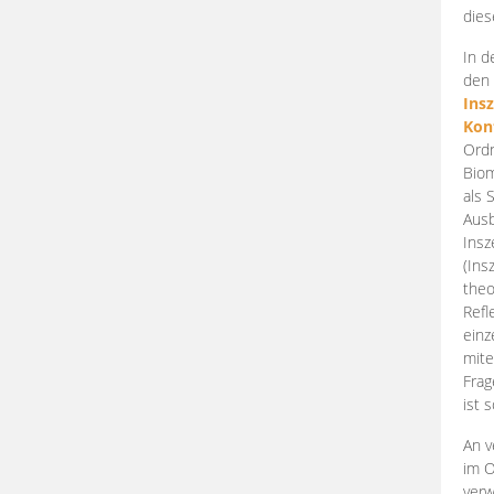
dies
In d
den 
Ins
Kon
Ordn
Biom
als 
Ausb
Insz
(Ins
theo
Refl
einz
mite
Frag
ist 
An v
im O
verw