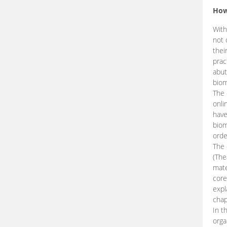
How
With
not 
thei
prac
abut
biom
The 
onli
have
biom
orde
The
(The
mate
core
expl
chap
In t
orga