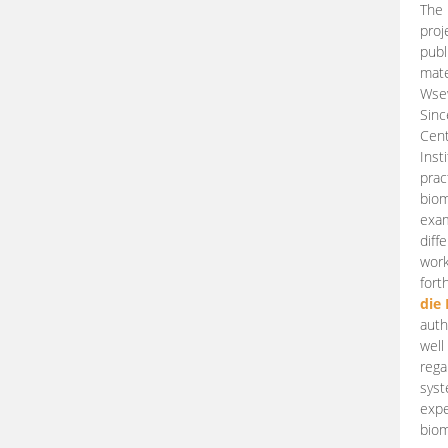
The 
proj
publ
mate
Wsew
Sinc
Cent
Inst
prac
biom
exam
diff
work
fort
die
auth
well
rega
syst
expe
biom