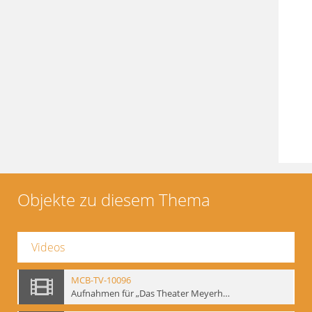
Objekte zu diesem Thema
Videos
MCB-TV-10096
Aufnahmen für „Das Theater Meyerholds und die Biomechanik“ (6). Biomechanische Grundelemente und szenische Umsetzung, Ausschnitt 2 - Interne Signatur: BM-vid-6_A2