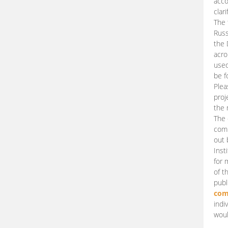
acco
clari
The 
Russ
the 
acro
used
be f
Plea
proj
the 
The 
comm
out 
Inst
for 
of t
publ
com
indi
woul