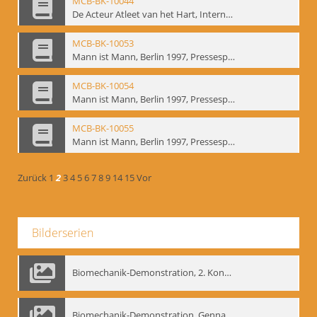
MCB-BK-10044
De Acteur Atleet van het Hart, Internationale Konferenz, Gent, 17.11.2004 - interne Signatur: BM-prt-253
MCB-BK-10053
Mann ist Mann, Berlin 1997, Pressespiegel - interne Signatur: BM-prt-262-1
MCB-BK-10054
Mann ist Mann, Berlin 1997, Pressespiegel - interne Signatur: BM-prt-262-2
MCB-BK-10055
Mann ist Mann, Berlin 1997, Pressespiegel - interne Signatur: BM-prt-262-3
Zurück
1
2
3
4
5
6
7
8
9
14
15
Vor
Bilderserien
Biomechanik-Demonstration, 2. Kongress der EMF, Mai 1995
Biomechanik-Demonstration, Gennadij Bogdanow im Berliner Ensemble, 04.10.1991