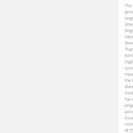
The 
gene
ongo
dire
Bogd
Niko
Meye
Than
Kom
Digi
syst
mean
the 
dive
medi
has 
proj
poss
issu
nume
At t