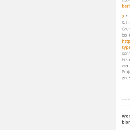
berl
2
Ein
Rahm
Grün
bis 
htt
typ
konn
Erst
werd
Proj
gere
-----
-----
Work
bio