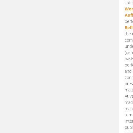
cate
Wor
Auf
perf
Ref
the 
comp
unde
(dem
basi
perf
and 
conn
pres
matt
At v
made
mate
term
Inte
publ