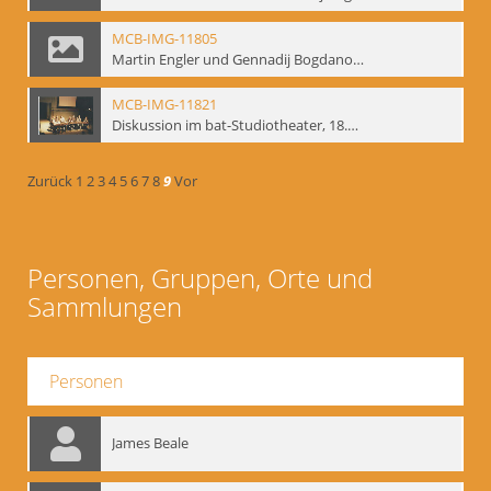
MCB-IMG-11805
Martin Engler und Gennadij Bogdanow; BM-img-113
MCB-IMG-11821
Diskussion im bat-Studiotheater, 18.09.1995; BM-img-127-3
Zurück
1
2
3
4
5
6
7
8
9
Vor
Personen, Gruppen, Orte und
Sammlungen
Personen
James Beale