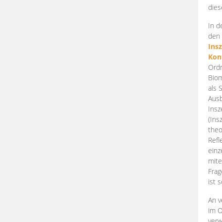
dies
In d
den 
Ins
Kon
Ordn
Biom
als 
Ausb
Insz
(Ins
theo
Refl
einz
mite
Frag
ist 
An v
im O
verw