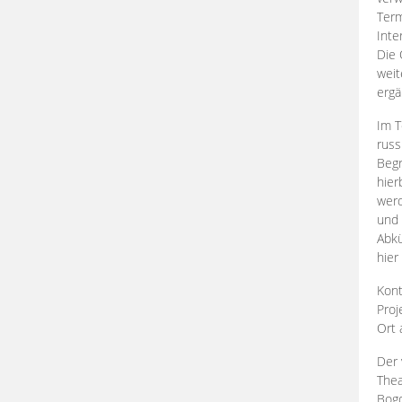
Term
Inte
Die 
weit
ergä
Im T
russ
Begr
hier
werd
und 
Abkü
hier
Kont
Proj
Ort
Der 
Thea
Bogd