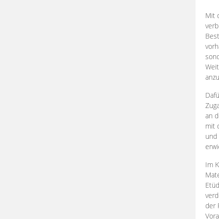
Mit 
verb
Best
vorh
son
Weit
anzu
Dafü
Zuga
an d
mit 
und 
erwi
Im K
Mate
Etü
verd
der 
Vora