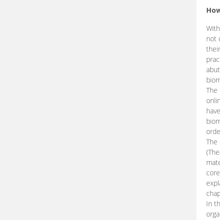
How
With
not 
thei
prac
abut
biom
The 
onli
have
biom
orde
The
(The
mate
core
expl
chap
In t
orga