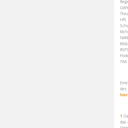
Regi
GW
Thea
HfS
Scha
Mch
NA
Bil
RSF
Föde
TI
Eine
des 
hier
1
Da
das
Digi