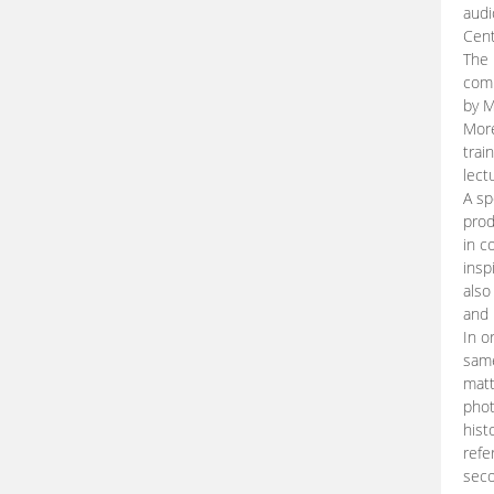
audi
Cent
The 
comp
by M
More
trai
lect
A sp
prod
in c
insp
also
and 
In o
same
matt
phot
hist
refe
seco