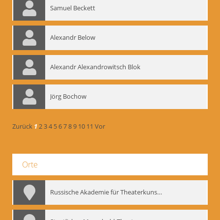
Samuel Beckett
Alexandr Below
Alexandr Alexandrowitsch Blok
Jörg Bochow
Zurück
1
2
3
4
5
6
7
8
9
10
11
Vor
Orte
Russische Akademie für Theaterkunst – GITIS