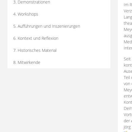
3. Demonstrationen
Im R
Verz
4. Workshops
Lang
thea
5. Aufführungen und Inszenierungen
Mey
ausg
6. Kontext und Reflexion
Medi
Inte
7. Historisches Material
Seit
8. Mitwirkende
kont
Aus
Teil
von 
Meye
entw
Kont
Demo
Vort
der 
Jörg