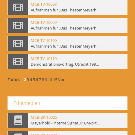
MCB-TV-10098
Aufnahmen für „Das Theater Meyerholds und die Biomechanik“ (7). Biomechanische Etüden – Detailstudien, Ausschnitt 1 - Interne Signatur: BM-vid-7_A1
MCB-TV-10099
Aufnahmen für „Das Theater Meyerholds und die Biomechanik“ (7). Biomechanische Etüden – Detailstudien, Ausschnitt 2 - Interne Signatur: BM-vid-7_A2
MCB-TV-10100
Aufnahmen für „Das Theater Meyerholds und die Biomechanik“ (7). Biomechanische Etüden – Detailstudien, Ausschnitt 3 - Interne Signatur: BM-vid-7_A3
MCB-TV-10110
Demonstrationsvortrag, Utrecht 1991 (1) - Interne Signatur: BM-vid-17
Zurück
1
2
3
4
5
6
7
8
9
14
15
Vor
Printmedien
MCB-BK-10025
Meyerhold - interne Signatur: BM-prt-233