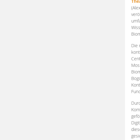
The
(Ale
verö
umfa
Wiss
Biom
Die 
kont
Cent
Mosk
Biom
Bogd
Kont
Fund
Durc
Komp
gefö
Digi
dies
gesi