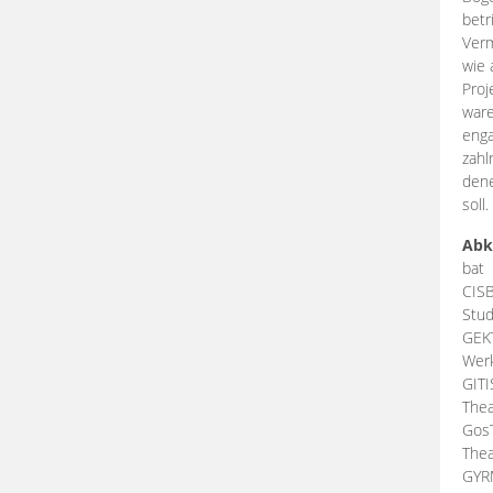
betr
Verm
wie 
Proj
ware
enga
zahl
dene
soll.
Abk
bat
CIS
Stud
GEK
Werk
GIT
Thea
Gos
Thea
GY