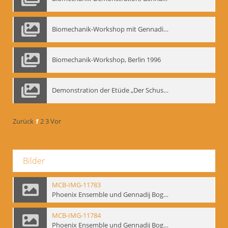
Biomechanik-Workshop mit Gennadij Nikolajewitsch Bogdanow im Mime Centrum Berlin, 1991
Biomechanik-Workshop, Berlin 1996
Demonstration der Etüde „Der Schuss mit dem Bogen“ durch Gennadij Nikolajewitsch Bogdanow, Berlin 1991
Zurück
1
2
3
Vor
Bilder
MCB-IMG-11783
Phoenix Ensemble und Gennadij Bogdanow; BM-img-105-9
MCB-IMG-11784
Phoenix Ensemble und Gennadij Bogdanow; BM-img-105-10