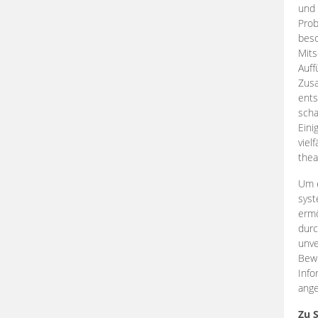
und 
Prob
beso
Mits
Auff
Zus
ents
scha
Eini
viel
thea
Um e
syst
ermö
durc
unve
Bewe
Info
ange
Zu 