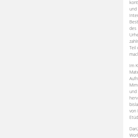
kont
und 
Inte
Best
des 
Urhe
zahl
Teil
mac
Im K
Mate
Aufn
Mime
und
herv
bisl
von 
Etüd
Darü
Work