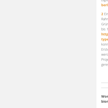
berl
2
Ein
Rahm
Grün
bis 
htt
typ
konn
Erst
werd
Proj
gere
-----
-----
Work
bio