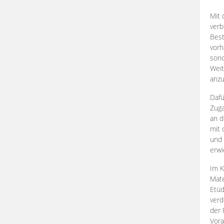
Mit 
verb
Best
vorh
son
Weit
anzu
Dafü
Zuga
an d
mit 
und 
erwi
Im K
Mate
Etü
verd
der 
Vora