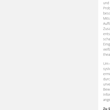
und 
Prob
beso
Mits
Auff
Zus
ents
scha
Eini
viel
thea
Um e
syst
ermö
durc
unve
Bewe
Info
ange
Zu 