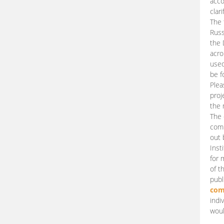
acco
clari
The 
Russ
the 
acro
used
be f
Plea
proj
the 
The 
comm
out 
Inst
for 
of t
publ
com
indi
woul