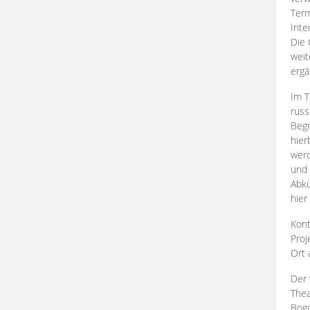
Term
Inte
Die 
weit
ergä
Im T
russ
Begr
hier
werd
und 
Abkü
hier
Kont
Proj
Ort
Der 
Thea
Bogd