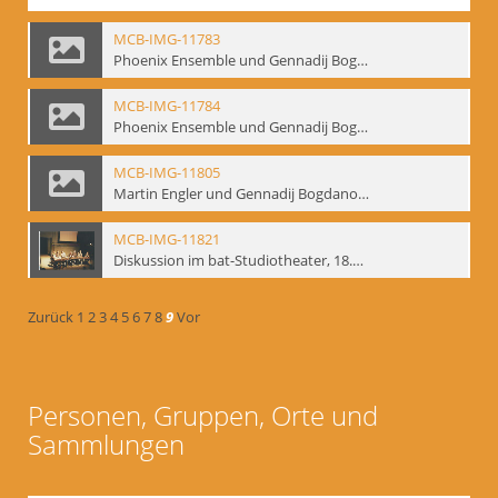
MCB-IMG-11783
Phoenix Ensemble und Gennadij Bogdanow; BM-img-105-9
MCB-IMG-11784
Phoenix Ensemble und Gennadij Bogdanow; BM-img-105-10
MCB-IMG-11805
Martin Engler und Gennadij Bogdanow; BM-img-113
MCB-IMG-11821
Diskussion im bat-Studiotheater, 18.09.1995; BM-img-127-3
Zurück
1
2
3
4
5
6
7
8
9
Vor
Personen, Gruppen, Orte und
Sammlungen