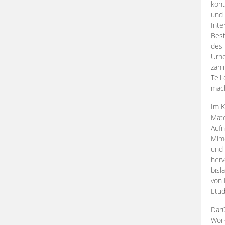
kont
und 
Inte
Best
des 
Urhe
zahl
Teil
mac
Im K
Mate
Aufn
Mime
und
herv
bisl
von 
Etüd
Darü
Work