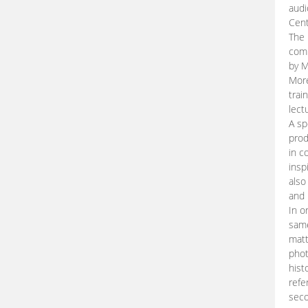
audi
Cent
The 
comp
by M
More
trai
lect
A sp
prod
in c
insp
also
and 
In o
same
matt
phot
hist
refe
seco