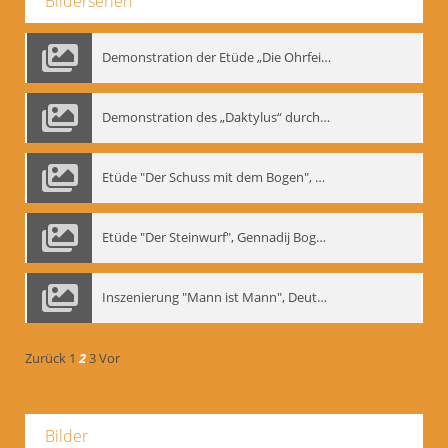
Bilderserien
Demonstration der Etüde „Die Ohrfeige“
Demonstration des „Daktylus“ durch Gennadij Nikolajewitsch Bogdanow, Berlin 1991
Etüde "Der Schuss mit dem Bogen", Gennadij Bogdanow
Etüde "Der Steinwurf", Gennadij Bogdanow
Inszenierung "Mann ist Mann", Deutsches Theater Berlin, 1997
Zurück
1
2
3
Vor
Bilder