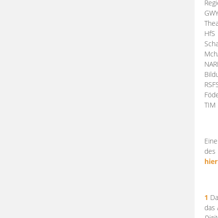
Regi
GW
Thea
HfS
Scha
Mch
NA
Bil
RSF
Föde
TI
Eine
des 
hier
1
Da
das
Digi