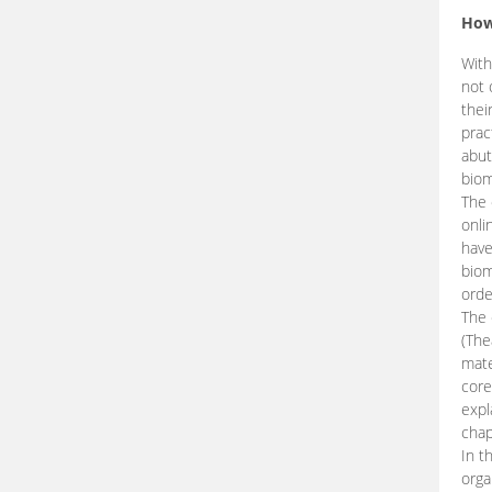
How
With
not 
thei
prac
abut
biom
The 
onli
have
biom
orde
The
(The
mate
core
expl
chap
In t
orga