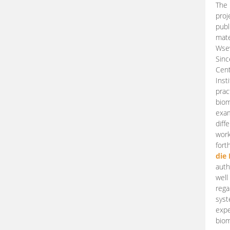
The 
proj
publ
mate
Wsew
Sinc
Cent
Inst
prac
biom
exam
diff
work
fort
die
auth
well
rega
syst
expe
biom