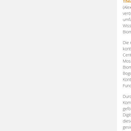
The
(Ale
verö
umfa
Wiss
Biom
Die 
kont
Cent
Mosk
Biom
Bogd
Kont
Fund
Durc
Komp
gefö
Digi
dies
gesi