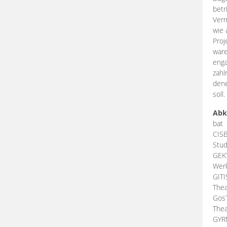
betr
Verm
wie 
Proj
ware
enga
zahl
dene
soll.
Abk
bat
CIS
Stud
GEK
Werk
GIT
Thea
Gos
Thea
GY