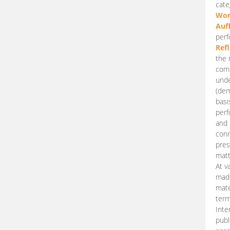
cate
Wor
Auf
perf
Ref
the 
comp
unde
(dem
basi
perf
and 
conn
pres
matt
At v
made
mate
term
Inte
publ