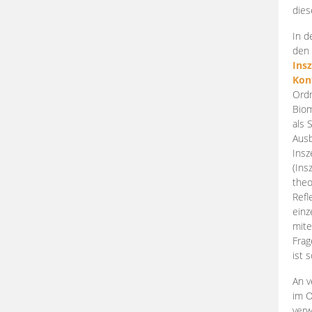
dies
In d
den 
Ins
Kon
Ordn
Biom
als 
Ausb
Insz
(Ins
theo
Refl
einz
mite
Frag
ist 
An v
im O
verw