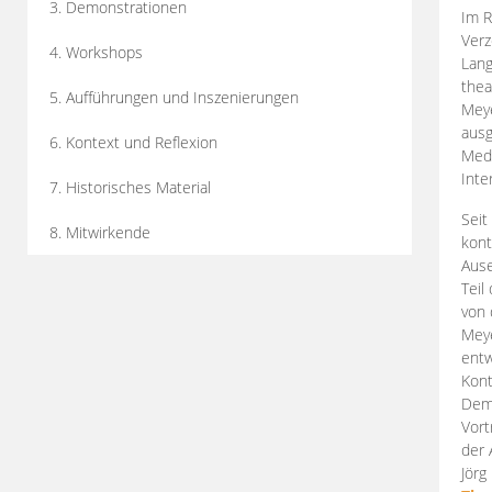
3. Demonstrationen
Im R
Verz
4. Workshops
Lang
thea
5. Aufführungen und Inszenierungen
Mey
ausg
6. Kontext und Reflexion
Medi
Inte
7. Historisches Material
Seit
8. Mitwirkende
kont
Aus
Teil
von 
Meye
entw
Kont
Demo
Vort
der 
Jörg