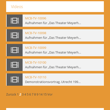
Videos
MCB-TV-10096
Aufnahmen für „Das Theater Meyerholds und die Biomechanik“ (6). Biomechanische Grundelemente und szenische Umsetzung, Ausschnitt 2 - Interne Signatur: BM-vid-6_A2
MCB-TV-10098
Aufnahmen für „Das Theater Meyerholds und die Biomechanik“ (7). Biomechanische Etüden – Detailstudien, Ausschnitt 1 - Interne Signatur: BM-vid-7_A1
MCB-TV-10099
Aufnahmen für „Das Theater Meyerholds und die Biomechanik“ (7). Biomechanische Etüden – Detailstudien, Ausschnitt 2 - Interne Signatur: BM-vid-7_A2
MCB-TV-10100
Aufnahmen für „Das Theater Meyerholds und die Biomechanik“ (7). Biomechanische Etüden – Detailstudien, Ausschnitt 3 - Interne Signatur: BM-vid-7_A3
MCB-TV-10110
Demonstrationsvortrag, Utrecht 1991 (1) - Interne Signatur: BM-vid-17
Zurück
1
2
3
4
5
6
7
8
9
14
15
Vor