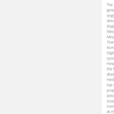
The 
gene
ongo
dire
Bogd
Niko
Meye
Than
Kom
Digi
syst
mean
the 
dive
medi
has 
proj
poss
issu
nume
At t