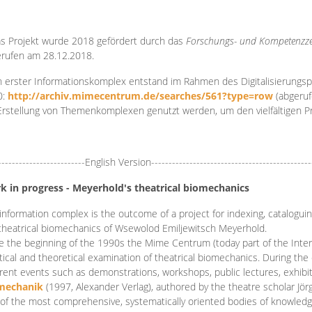
s Projekt wurde 2018 gefördert durch das
Forschungs- und Kompetenzze
rufen am 28.12.2018.
 erster Informationskomplex entstand im Rahmen des Digitalisierungsp
0:
http://archiv.mimecentrum.de/searches/561?type=row
(abgeruf
Erstellung von Themenkomplexen genutzt werden, um den vielfältigen 
-------------------------English Version----------------------------------------------
k in progress - Meyerhold's theatrical biomechanics
information complex is the outcome of a project for indexing, cataloguing,
theatrical biomechanics of Wsewolod Emiljewitsch Meyerhold.
e the beginning of the 1990s the Mime Centrum (today part of the Intern
tical and theoretical examination of theatrical biomechanics. During t
erent events such as demonstrations, workshops, public lectures, exhibi
mechanik
(1997, Alexander Verlag), authored by the theatre scholar Jö
of the most comprehensive, systematically oriented bodies of knowledg