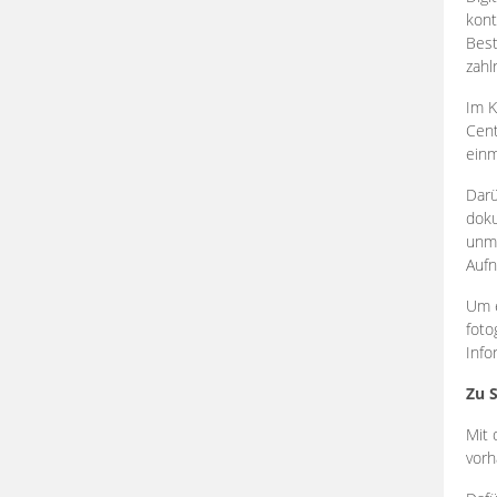
kont
Best
zahl
Im K
Cent
einm
Darü
doku
unmi
Aufn
Um e
foto
Info
Zu 
Mit 
vorh