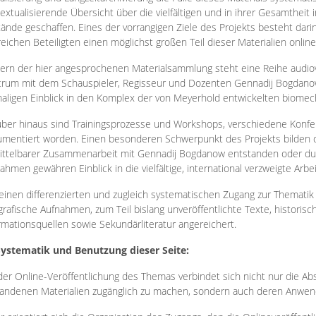
extualisierende Übersicht über die vielfältigen und in ihrer Gesamtheit
ände geschaffen. Eines der vorrangigen Ziele des Projekts besteht darin
reichen Beteiligten einen möglichst großen Teil dieser Materialien onlin
ern der hier angesprochenen Materialsammlung steht eine Reihe audi
rum mit dem Schauspieler, Regisseur und Dozenten Gennadij Bogdanow
aligen Einblick in den Komplex der von Meyerhold entwickelten biome
ber hinaus sind Trainingsprozesse und Workshops, verschiedene Konfer
mentiert worden. Einen besonderen Schwerpunkt des Projekts bilden di
ttelbarer Zusammenarbeit mit Gennadij Bogdanow entstanden oder durc
ahmen gewähren Einblick in die vielfältige, international verzweigte Arbe
inen differenzierten und zugleich systematischen Zugang zur Thematik 
grafische Aufnahmen, zum Teil bislang unveröffentlichte Texte, histori
rmationsquellen sowie Sekundärliteratur angereichert.
Systematik und Benutzung dieser Seite:
der Online-Veröffentlichung des Themas verbindet sich nicht nur die Abs
andenen Materialien zugänglich zu machen, sondern auch deren Anwend