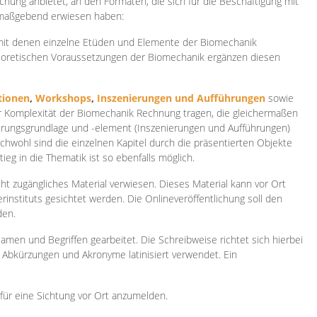
ichung anbietet, an den Formaten, die sich für die Beschäftigung mit
 maßgebend erwiesen haben:
 mit denen einzelne Etüden und Elemente der Biomechanik
heoretischen Voraussetzungen der Biomechanik ergänzen diesen
ionen
,
Workshops
,
Inszenierungen und Aufführungen
sowie
er Komplexität der Biomechanik Rechnung tragen, die gleichermaßen
ierungsgrundlage und -element (Inszenierungen und Aufführungen)
ichwohl sind die einzelnen Kapitel durch die präsentierten Objekte
ieg in die Thematik ist so ebenfalls möglich.
ht zugängliches Material verwiesen. Dieses Material kann vor Ort
rinstituts gesichtet werden. Die Onlineveröffentlichung soll den
den.
amen und Begriffen gearbeitet. Die Schreibweise richtet sich hierbei
 Abkürzungen und Akronyme latinisiert verwendet. Ein
 für eine Sichtung vor Ort anzumelden.