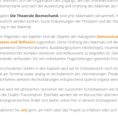
r orientiert sich die Organisation des Zugangs, den die Onlineveröffentl
Biomechanik und nach der Auswertung und Ordnung des Materials als
apite
l
Die Theatrale Biomechanik
sind jene Materialien versammelt,
eutlicht werden können. Kurze Erläuterungen der Prinzipien und der t
tieg in das Material.
en folgenden vier Kapiteln sind die Objekte den Kategorien
Demonstrat
texte und Reflexion
zugeordnet. Diese Ordnung des Materials soll d
Spielweise (Demonstrationen), Ausbildungssystem (Workshops), Inszen
theoretischer Komplex (Kontexte und Reflexionen) zu begreifen ist. Gle
inander verbunden. Ein von individuellen Fragestellungen geleiteter Einst
erschiedenen Stellen in den Kapiteln wird auf im Onlinebereich noch nic
tal am Terminal sowie analog im Archivbereich des Internationalen Theate
ichkeiten weiterer Rechteklärungen entsprechend laufend ergänzt wer
ext wird mit latinisierten Versionen der russischen Schreibweisen von N
 der Duden-Transkription. Ebenfalls werden die im Russischen üblichen
rzungsverzeichnis findet sich weiter unten hier in diesem Einstiegstext
aktieren Sie
uns
gern, um mehr über das Projekt zu erfahren oder sich