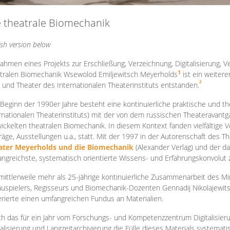
e theatrale Biomechanik
ish version below
ahmen eines Projekts zur Erschließung, Verzeichnung, Digitalisierung, Ve
1
tralen Biomechanik Wsewolod Emiljewitsch Meyerholds
ist ein weiter
2
 und Theater des Internationalen Theaterinstituts entstanden.
 Beginn der 1990er Jahre besteht eine kontinuierliche praktische und
rnationalen Theaterinstituts) mit der von dem russischen Theateravantg
ickelten theatralen Biomechanik. In diesem Kontext fanden vielfältige
räge, Ausstellungen u.a., statt. Mit d
er 1997 in der Autorenschaft des T
ater Meyerholds und die Biomechanik
(Alexander Verlag) und der d
ngreichste, systematisch orientierte Wissens- und Erfahrungskonvolut
mittlerweile mehr als 25-jährige kontinuierliche Zusammenarb
eit des M
uspielers, Regisseurs und Biomechanik-Dozenten Gennadij Nikolajewit
rierte einen umfangreichen Fundus an Materialien.
h das für ein Jahr vom Forschungs- und Kompetenzzentrum Digitalisier
talisierung und Langzeitarchivierung die Fülle dieses Materials systemat