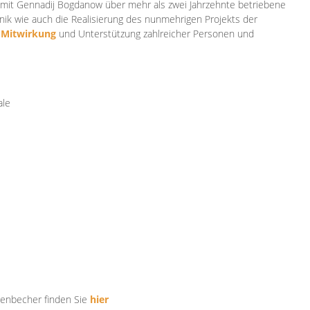
mit Gennadij Bogdanow über mehr als zwei Jahrzehnte betriebene
ik wie auch die Realisierung des nunmehrigen Projekts der
e
Mitwirkung
und Unterstützung zahlr
eicher Personen und
ale
tenbecher finden Sie
hier