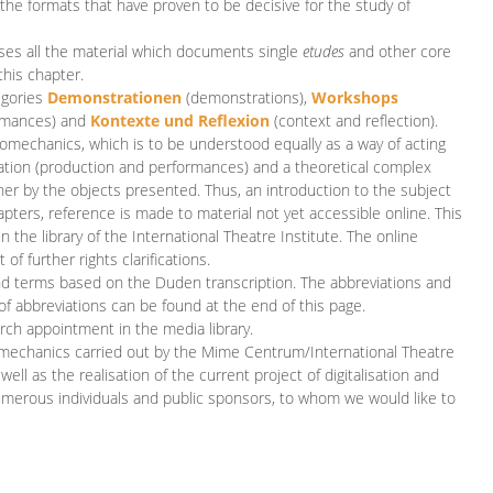
 the formats that have proven to be decisive for the study of
es all the material which documents single
etudes
and other core
this chapter.
egories
D
emonstrationen
(demonstrations),
Workshops
rmances)
and
Kontexte und Reflexion
(context and reflection).
iomechanics, which is to be understood equally as a way of acting
eation (production and performances) and a theoretical complex
her by the objects presented. Thus, an introduction to the subject
apters, reference is made to material not yet accessible online. This
n the library of the International Theatre Institute. The online
 further rights clarifications.
and terms based on the Duden transcription. The abbreviations and
of abbreviations can be found at the end of this page.
rch appointment in the media library.
omechanics carried out by the Mime Centrum/International Theatre
ll as the realisation of the current project of digitalisation and
merous individuals and public sponsors, to whom we would like to