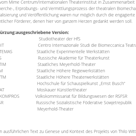
vom Mime Centrum/Internationalen Theaterinstitut in Zusammenarbeit 
erche-, Erprobungs- und Vermittlungsprozess der theatralen Biomechan
talisierung und Veröffentlichung waren nur möglich durch die engagiert
ntlicher Förderer, denen hier von ganzem Herzen gedankt werden soll.
ürzung:
ausgeschriebene Version:
Studiotheater der HfS
BIT
Centro Internazionale Studi die Biomeccanica Teatr
TEMAS
Staatliche Experimentelle Werkstätten
IS
Russische Akademie für Theaterkunst
TIM
Staatliches Meyerhold-Theater
RM
Staatliche Höhere Regiewerkstätten
YTM
Staatliche Höhere Theaterwerkstätten
Hochschule für Schauspielkunst „Ernst Busch“
AT
Moskauer Künstlertheater
RKOMPROS
Volkskommissariat für Bildungswesen der RSFSR
SR
Russische Sozialistische Föderative Sowjetrepublik
M Meyerhold-Theater
n ausführlichen Text zu Genese und Kontext des Projekts von Thilo Wit