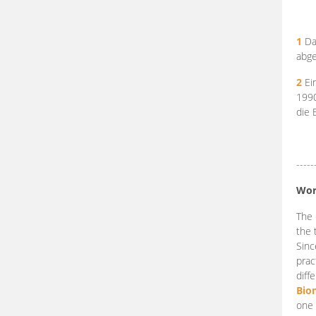
1
Da
abge
2
Ein
199
die 
-----
Wor
The 
the 
Sinc
prac
diff
Bio
one 