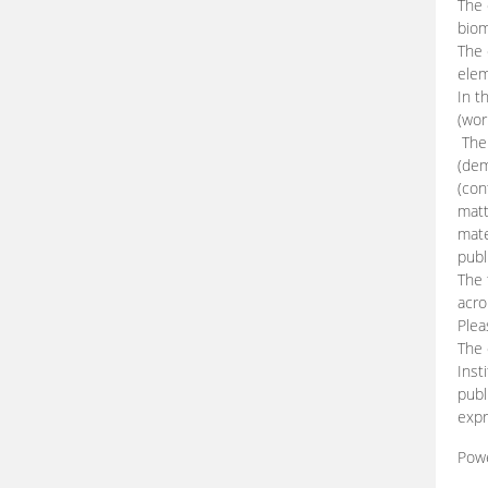
The 
biom
The
elem
In t
(wor
The 
(dem
(con
matt
mate
publ
The 
acro
Plea
The 
Inst
publ
expr
Pow