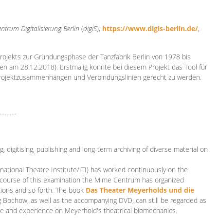
ntrum Digitalisierung
Berlin
(
digiS
),
https://www.digis-berlin.de/
,
rojekts zur Gründungsphase der Tanzfabrik Berlin von 1978 bis
en am 28.12.2018). Erstmalig konnte bei diesem Projekt das Tool für
Projektzusammenhängen und Verbindungslinien gerecht zu werden.
-------
 digitising, publishing and long-term archiving of diverse material on
ational Theatre Institute/ITI) has worked continuously on the
he course of this examination the Mime Centrum has organized
tions and so forth. The book
Das Theater Meyerholds und die
rg Bochow, as well as the accompanying DVD, can still be regarded as
e and experience on Meyerhold's theatrical biomechanics.