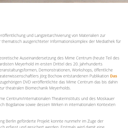
röffentlichung und Langzeitarchivierung von Materialien zur
er thematisch ausgerichteter Informationskomplex der Mediathek für
 theoretische Auseinandersetzung des Mime Centrum (heute Teil des
ardisten Meyerhold im ersten Drittel des 20. Jahrhunderts
 Veranstaltungsformen, Demonstrationen, Workshops, öffentliche
heaterwissenschaftlers Jörg Bochow entstandenen Publikation
Das
azugehörigen DVD veröffentlichte das Mime Centrum das bis dahin
 zur theatralen Biomechanik Meyerholds.
ime Centrum/Internationalen Theaterinstituts und des Moskauer
sch Bogdanow sowie dessen Wirken in internationalen Kontexten
ung Berlin geförderte Projekt konnte nunmehr im Zuge der
isch erfasst und gesichert werden. Erstmals wird damit eine