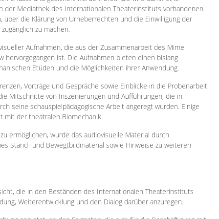
 in der Mediathek des Internationalen Theaterinstituts vorhandenen
, über die Klärung von Urheberrechten und die Einwilligung der
e zugänglich zu machen.
ovisueller Aufnahmen, die aus der Zusammenarbeit des Mime
 hervorgegangen ist. Die Aufnahmen bieten einen bislang
chanischen Etüden und die Möglichkeiten ihrer Anwendung.
enzen, Vorträge und Gespräche sowie Einblicke in die Probenarbeit
e Mitschnitte von Inszenierungen und Aufführungen, die in
h seine schauspielpädagogische Arbeit angeregt wurden. Einige
it mit der theatralen Biomechanik.
zu ermöglichen, wurde das audiovisuelle Material durch
sches Stand- und Bewegtbildmaterial sowie Hinweise zu weiteren
icht, die in den Beständen des Internationalen Theaterinstituts
ung, Weiterentwicklung und den Dialog darüber anzuregen.