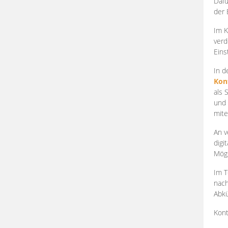
Dafü
der 
Im K
verd
Eins
In d
Kon
als 
und 
mite
An v
digi
Mögl
Im T
nach
Abkü
Kont