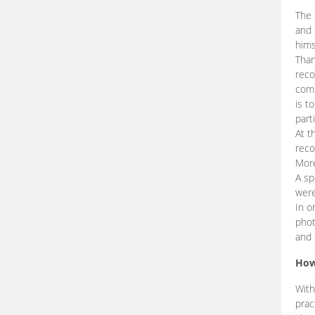
The 
and 
hims
Than
reco
comp
is t
part
At t
reco
More
A sp
were
In o
phot
and 
How
With
prac