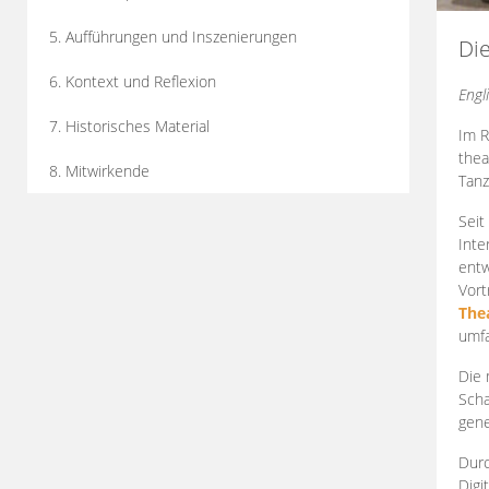
5. Aufführungen und Inszenierungen
Di
6. Kontext und Reflexion
Engl
7. Historisches Material
Im R
thea
8. Mitwirkende
Tanz
Seit
Inte
entw
Vort
The
umfa
Die 
Scha
gene
Durc
Digi