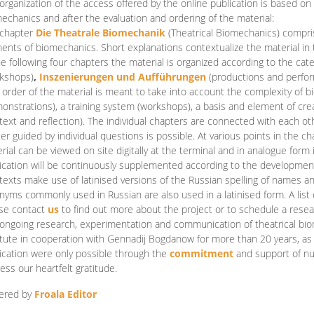
organization of the access offered by the online publication is based on
echanics and after the evaluation and ordering of the material:
 chapter
Die Theatrale Biomechanik
(Theatrical Biomechanics)
compris
ents of biomechanics. Short explanations contextualize the material in 
he following four chapters the material is organized according to the cat
kshops)
,
Inszenierungen und Aufführungen
(productions and perfo
order of the material is meant to take into account the complexity of b
onstrations), a training system (workshops), a basis and element of cr
text and reflection). The individual chapters are connected with each ot
er guided by individual questions is possible. At various points in the ch
rial can be viewed on site digitally at the terminal and in analogue form i
ication will be continuously supplemented according to the development of
texts make use of latinised versions of the Russian spelling of names 
nyms commonly used in Russian are also used in a latinised form. A list 
se contact
us
to find out more about the project or to schedule a resea
ongoing research, experimentation and communication of theatrical bi
itute in cooperation with Gennadij Bogdanow for more than 20 years, as we
ication were only possible through the
commitment
and support of nu
ess our heartfelt gratitude.
ered by
Froala Editor