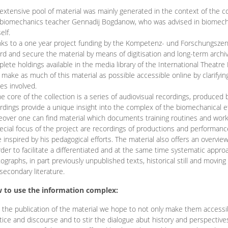
extensive pool of material was mainly generated in the context of the 
biomechanics teacher Gennadij Bogdanow, who was advised in biomechan
elf.
ks to a one year project funding by the Kompetenz- und Forschungszentru
rd and secure the material by means of digitisation and long-term archivi
lete holdings available in the media library of the International Theatre
o make as much of this material as possible accessible online by clarify
ies involved.
he core of the collection is a series of audiovisual recordings, produ
rdings provide a unique insight into the complex of the biomechanical 
over one can find material which documents training routines and works
ecial focus of the project are recordings of productions and performan
 inspired by his pedagogical efforts. The material also offers an overvie
rder to facilitate a differentiated and at the same time systematic appro
ographs, in part previously unpublished texts, historical still and movin
secondary literature.
 to use the information complex:
 the publication of the material we hope to not only make them access
tice and discourse and to stir the dialogue abut history and perspective