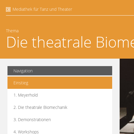
Mediathek für Tanz und Theater
Thema
Die theatrale Biom
Navigation
Einstieg
1. Meyerhold
2. Die theatrale Biomechanik
3. Demonstrationen
4. Workshops