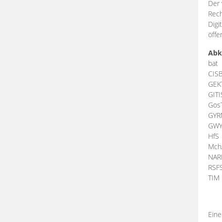
Der 
Rech
Digi
öffe
Abk
bat
CIS
GEK
GIT
Gos
GY
GW
HfS
Mch
NA
RSF
TI
Eine