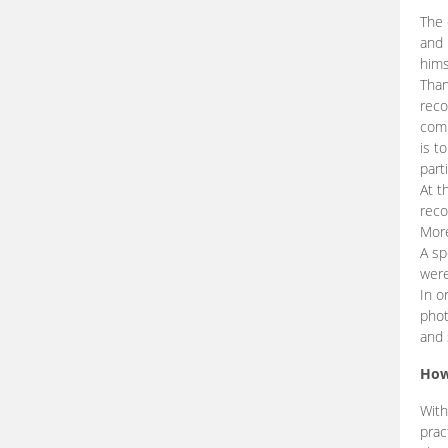
The 
and 
hims
Than
reco
comp
is t
part
At t
reco
More
A sp
were
In o
phot
and 
How
With
prac