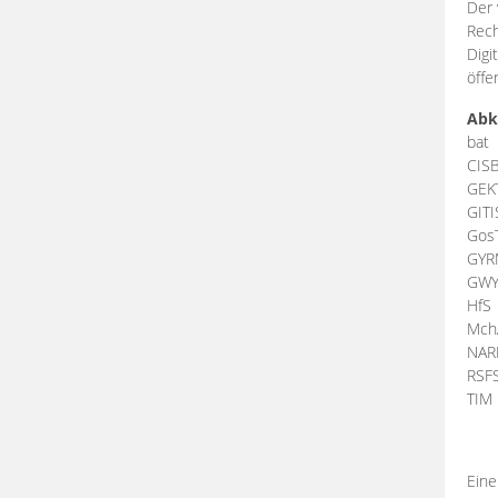
Der 
Rech
Digi
öffe
Abk
bat
CIS
GEK
GIT
Gos
GY
GW
HfS
Mch
NA
RSF
TI
Eine