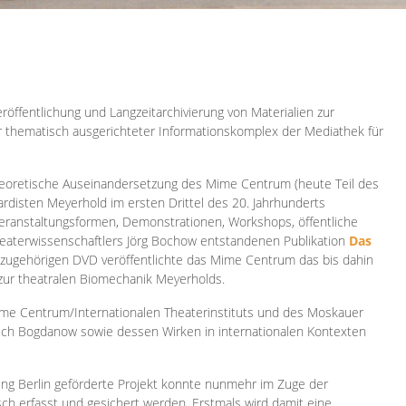
röffentlichung und Langzeitarchivierung von Materialien zur
er thematisch ausgerichteter Informationskomplex der Mediathek für
 theoretische Auseinandersetzung des Mime Centrum (heute Teil des
ardisten Meyerhold im ersten Drittel des 20. Jahrhunderts
 Veranstaltungsformen, Demonstrationen, Workshops, öffentliche
heaterwissenschaftlers Jörg Bochow entstandenen Publikation
Das
azugehörigen DVD veröffentlichte das Mime Centrum das bis dahin
 zur theatralen Biomechanik Meyerholds.
ime Centrum/Internationalen Theaterinstituts und des Moskauer
sch Bogdanow sowie dessen Wirken in internationalen Kontexten
ung Berlin geförderte Projekt konnte nunmehr im Zuge der
isch erfasst und gesichert werden. Erstmals wird damit eine