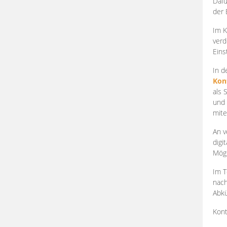
Dafü
der 
Im K
verd
Eins
In d
Kon
als 
und 
mite
An v
digi
Mögl
Im T
nach
Abkü
Kont