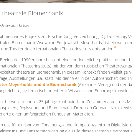
e theatrale Biomechanik
ish version below
ahmen eines Projekts zur Erschließung, Verzeichnung, Digitalisierung, Ve
1
tralen Biomechanik Wsewolod Emiljewitsch Meyerholds
ist ein weiter
2
 und Theater des Internationalen Theaterinstituts entstanden.
 Beginn der 1990er Jahre besteht eine kontinuierliche praktische und
rnationalen Theaterinstituts) mit der von dem russischen Theateravantg
ickelten theatralen Biomechanik. In diesem Kontext fanden vielfältige
räge, Ausstellungen u.a., statt. Mit d
er 1997 in der Autorenschaft des T
ater Meyerholds und die Biomechanik
(Alexander Verlag) und der d
ngreichste, systematisch orientierte Wissens- und Erfahrungskonvolut
mittlerweile mehr als 25-jährige kontinuierliche Zusammenarb
eit des M
uspielers, Regisseurs und Biomechanik-Dozenten Gennadij Nikolajewit
rierte einen umfangreichen Fundus an Materialien.
h das für ein Jahr vom Forschungs- und Kompetenzzentrum Digitalisier
talisierung und Langzeitarchivierung die Fülle dieses Materials systemat