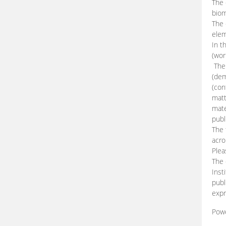
The 
biom
The
elem
In t
(wor
The 
(dem
(con
matt
mate
publ
The 
acro
Plea
The 
Inst
publ
expr
Pow