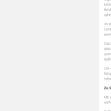
kont
Best
zahl
Im K
Cent
einm
Darü
doku
unmi
Aufn
Um e
foto
Info
Zu 
Mit 
vorh