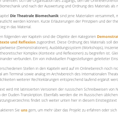
r orientiert sich die Organisation des Zugangs, den die Onlineveröffentl
Biomechanik und nach der Auswertung und Ordnung des Materials als
apite
l
Die Theatrale Biomechanik
sind jene Materialien versammelt,
eutlicht werden können. Kurze Erläuterungen der Prinzipien und der t
tieg in das Material.
en folgenden vier Kapiteln sind die Objekte den Kategorien
Demonstrat
texte und Reflexion
zugeordnet. Diese Ordnung des Materials soll d
Spielweise (Demonstrationen), Ausbildungssystem (Workshops), Inszen
theoretischer Komplex (Kontexte und Reflexionen) zu begreifen ist. Gle
inander verbunden. Ein von individuellen Fragestellungen geleiteter Einst
erschiedenen Stellen in den Kapiteln wird auf im Onlinebereich noch nic
tal am Terminal sowie analog im Archivbereich des Internationalen Theate
ichkeiten weiterer Rechteklärungen entsprechend laufend ergänzt wer
ext wird mit latinisierten Versionen der russischen Schreibweisen von N
 der Duden-Transkription. Ebenfalls werden die im Russischen üblichen
rzungsverzeichnis findet sich weiter unten hier in diesem Einstiegstext
aktieren Sie
uns
gern, um mehr über das Projekt zu erfahren oder sich