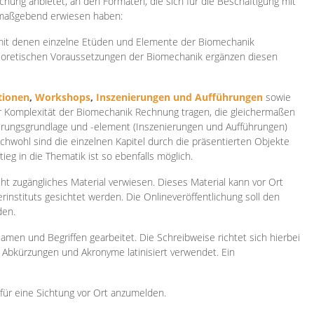
ichung anbietet, an den Formaten, die sich für die Beschäftigung mit
 maßgebend erwiesen haben:
 mit denen einzelne Etüden und Elemente der Biomechanik
heoretischen Voraussetzungen der Biomechanik ergänzen diesen
ionen
,
Workshops
,
Inszenierungen und Aufführungen
sowie
er Komplexität der Biomechanik Rechnung tragen, die gleichermaßen
ierungsgrundlage und -element (Inszenierungen und Aufführungen)
ichwohl sind die einzelnen Kapitel durch die präsentierten Objekte
ieg in die Thematik ist so ebenfalls möglich.
ht zugängliches Material verwiesen. Dieses Material kann vor Ort
rinstituts gesichtet werden. Die Onlineveröffentlichung soll den
den.
amen und Begriffen gearbeitet. Die Schreibweise richtet sich hierbei
 Abkürzungen und Akronyme latinisiert verwendet. Ein
 für eine Sichtung vor Ort anzumelden.