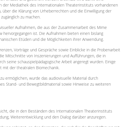
 in der Mediathek des Internationalen Theaterinstituts vorhandenen
, über die Klärung von Urheberrechten und die Einwilligung der
e zugänglich zu machen.
ovisueller Aufnahmen, die aus der Zusammenarbeit des Mime
 hervorgegangen ist. Die Aufnahmen bieten einen bislang
chanischen Etüden und die Möglichkeiten ihrer Anwendung.
enzen, Vorträge und Gespräche sowie Einblicke in die Probenarbeit
e Mitschnitte von Inszenierungen und Aufführungen, die in
h seine schauspielpädagogische Arbeit angeregt wurden. Einige
it mit der theatralen Biomechanik.
zu ermöglichen, wurde das audiovisuelle Material durch
sches Stand- und Bewegtbildmaterial sowie Hinweise zu weiteren
icht, die in den Beständen des Internationalen Theaterinstituts
ung, Weiterentwicklung und den Dialog darüber anzuregen.