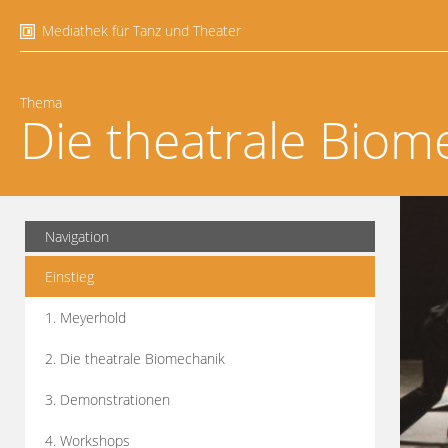
Mediathek für Tanz und Theater
Thema
Die theatrale Biom
Navigation
Einstieg
1. Meyerhold
2. Die theatrale Biomechanik
3. Demonstrationen
4. Workshops