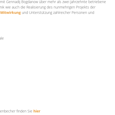
mit Gennadij Bogdanow über mehr als zwei Jahrzehnte betriebene
ik wie auch die Realisierung des nunmehrigen Projekts der
e
Mitwirkung
und Unterstützung zahlr
eicher Personen und
ale
tenbecher finden Sie
hier