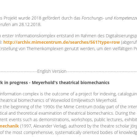
s Projekt wurde 2018 gefördert durch das
Forschungs- und Kompetenzze
rufen am 28.12.2018.
 erster Informationskomplex entstand im Rahmen des Digitalisierungsp
0:
http://archiv.mimecentrum.de/searches/561?type=row
(abgeruf
Erstellung von Themenkomplexen genutzt werden, um den vielfältigen 
-------------------------English Version----------------------------------------------
k in progress - Meyerhold's theatrical biomechanics
information complex is the outcome of a project for indexing, cataloguing,
theatrical biomechanics of Wsewolod Emiljewitsch Meyerhold.
e the beginning of the 1990s the Mime Centrum (today part of the Intern
tical and theoretical examination of theatrical biomechanics. During t
erent events such as demonstrations, workshops, public lectures, exhibi
mechanik
(1997, Alexander Verlag), authored by the theatre scholar Jö
of the most comprehensive, systematically oriented bodies of knowledg