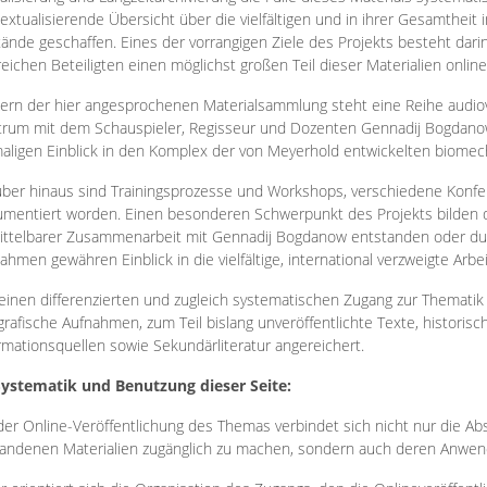
extualisierende Übersicht über die vielfältigen und in ihrer Gesamtheit
ände geschaffen. Eines der vorrangigen Ziele des Projekts besteht darin
reichen Beteiligten einen möglichst großen Teil dieser Materialien onlin
ern der hier angesprochenen Materialsammlung steht eine Reihe audi
rum mit dem Schauspieler, Regisseur und Dozenten Gennadij Bogdanow
aligen Einblick in den Komplex der von Meyerhold entwickelten biome
ber hinaus sind Trainingsprozesse und Workshops, verschiedene Konfer
mentiert worden. Einen besonderen Schwerpunkt des Projekts bilden di
ttelbarer Zusammenarbeit mit Gennadij Bogdanow entstanden oder durc
ahmen gewähren Einblick in die vielfältige, international verzweigte Arbe
inen differenzierten und zugleich systematischen Zugang zur Thematik 
grafische Aufnahmen, zum Teil bislang unveröffentlichte Texte, histori
rmationsquellen sowie Sekundärliteratur angereichert.
Systematik und Benutzung dieser Seite:
der Online-Veröffentlichung des Themas verbindet sich nicht nur die Abs
andenen Materialien zugänglich zu machen, sondern auch deren Anwend