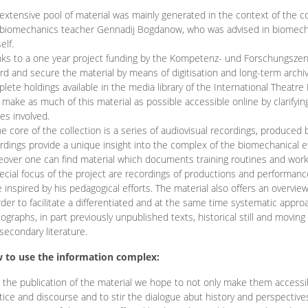
extensive pool of material was mainly generated in the context of the 
biomechanics teacher Gennadij Bogdanow, who was advised in biomechan
elf.
ks to a one year project funding by the Kompetenz- und Forschungszentru
rd and secure the material by means of digitisation and long-term archivi
lete holdings available in the media library of the International Theatre
o make as much of this material as possible accessible online by clarify
ies involved.
he core of the collection is a series of audiovisual recordings, produ
rdings provide a unique insight into the complex of the biomechanical 
over one can find material which documents training routines and works
ecial focus of the project are recordings of productions and performan
 inspired by his pedagogical efforts. The material also offers an overvie
rder to facilitate a differentiated and at the same time systematic appro
ographs, in part previously unpublished texts, historical still and movin
secondary literature.
 to use the information complex:
 the publication of the material we hope to not only make them access
tice and discourse and to stir the dialogue abut history and perspective