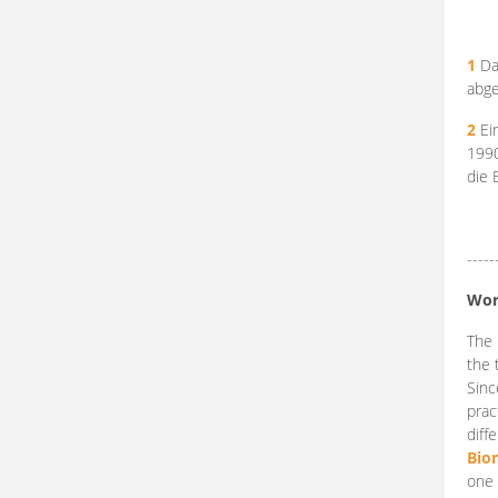
1
Da
abge
2
Ein
199
die 
-----
Wor
The 
the 
Sinc
prac
diff
Bio
one 