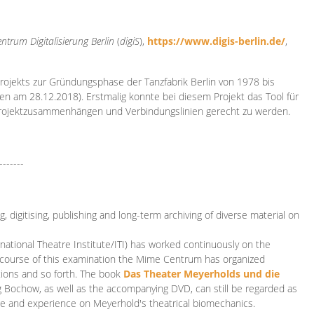
ntrum Digitalisierung
Berlin
(
digiS
),
https://www.digis-berlin.de/
,
rojekts zur Gründungsphase der Tanzfabrik Berlin von 1978 bis
en am 28.12.2018). Erstmalig konnte bei diesem Projekt das Tool für
Projektzusammenhängen und Verbindungslinien gerecht zu werden.
-------
 digitising, publishing and long-term archiving of diverse material on
ational Theatre Institute/ITI) has worked continuously on the
he course of this examination the Mime Centrum has organized
tions and so forth. The book
Das Theater Meyerholds und die
rg Bochow, as well as the accompanying DVD, can still be regarded as
e and experience on Meyerhold's theatrical biomechanics.