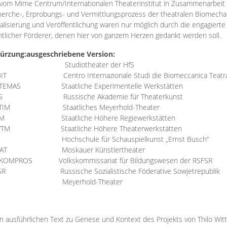
vom Mime Centrum/Internationalen Theaterinstitut in Zusammenarbeit 
erche-, Erprobungs- und Vermittlungsprozess der theatralen Biomechan
talisierung und Veröffentlichung waren nur möglich durch die engagiert
ntlicher Förderer, denen hier von ganzem Herzen gedankt werden soll.
ürzung:
ausgeschriebene Version:
Studiotheater der HfS
BIT
Centro Internazionale Studi die Biomeccanica Teatr
TEMAS
Staatliche Experimentelle Werkstätten
IS
Russische Akademie für Theaterkunst
TIM
Staatliches Meyerhold-Theater
RM
Staatliche Höhere Regiewerkstätten
YTM
Staatliche Höhere Theaterwerkstätten
Hochschule für Schauspielkunst „Ernst Busch“
AT
Moskauer Künstlertheater
RKOMPROS
Volkskommissariat für Bildungswesen der RSFSR
SR
Russische Sozialistische Föderative Sowjetrepublik
M Meyerhold-Theater
n ausführlichen Text zu Genese und Kontext des Projekts von Thilo Wit