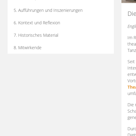
5. Aufführungen und Inszenierungen
Di
6. Kontext und Reflexion
Engl
7. Historisches Material
Im R
thea
8. Mitwirkende
Tanz
Seit
Inte
entw
Vort
The
umfa
Die 
Scha
gene
Durc
Digi