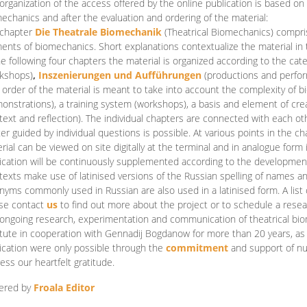
organization of the access offered by the online publication is based on
echanics and after the evaluation and ordering of the material:
 chapter
Die Theatrale Biomechanik
(Theatrical Biomechanics)
compris
ents of biomechanics. Short explanations contextualize the material in 
he following four chapters the material is organized according to the cat
kshops)
,
Inszenierungen und Aufführungen
(productions and perfo
order of the material is meant to take into account the complexity of b
onstrations), a training system (workshops), a basis and element of cr
text and reflection). The individual chapters are connected with each ot
er guided by individual questions is possible. At various points in the ch
rial can be viewed on site digitally at the terminal and in analogue form i
ication will be continuously supplemented according to the development of
texts make use of latinised versions of the Russian spelling of names 
nyms commonly used in Russian are also used in a latinised form. A list 
se contact
us
to find out more about the project or to schedule a resea
ongoing research, experimentation and communication of theatrical bi
itute in cooperation with Gennadij Bogdanow for more than 20 years, as we
ication were only possible through the
commitment
and support of nu
ess our heartfelt gratitude.
ered by
Froala Editor