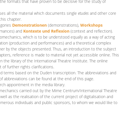
 the formats that have proven to be decisive for the study of
es all the material which documents single
etudes
and other core
this chapter.
egories
D
emonstrationen
(demonstrations),
Workshops
rmances)
and
Kontexte und Reflexion
(context and reflection).
iomechanics, which is to be understood equally as a way of acting
eation (production and performances) and a theoretical complex
her by the objects presented. Thus, an introduction to the subject
apters, reference is made to material not yet accessible online. This
n the library of the International Theatre Institute. The online
 further rights clarifications.
and terms based on the Duden transcription. The abbreviations and
of abbreviations can be found at the end of this page.
rch appointment in the media library.
omechanics carried out by the Mime Centrum/International Theatre
ll as the realisation of the current project of digitalisation and
merous individuals and public sponsors, to whom we would like to