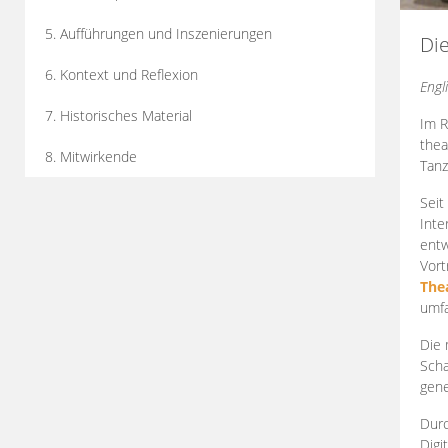
5. Aufführungen und Inszenierungen
Di
6. Kontext und Reflexion
Engl
7. Historisches Material
Im R
thea
8. Mitwirkende
Tanz
Seit
Inte
entw
Vort
The
umfa
Die 
Scha
gene
Durc
Digi