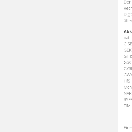
Der 
Rech
Digi
öffe
Abk
bat
CIS
GEK
GIT
Gos
GY
GW
HfS
Mch
NA
RSF
TI
Eine