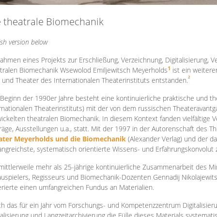
e theatrale Biomechanik
ish version below
ahmen eines Projekts zur Erschließung, Verzeichnung, Digitalisierung, Ve
1
tralen Biomechanik Wsewolod Emiljewitsch Meyerholds
ist ein weiter
2
 und Theater des Internationalen Theaterinstituts entstanden.
 Beginn der 1990er Jahre besteht eine kontinuierliche praktische und
rnationalen Theaterinstituts) mit der von dem russischen Theateravantg
ickelten theatralen Biomechanik. In diesem Kontext fanden vielfältige
räge, Ausstellungen u.a., statt. Mit d
er 1997 in der Autorenschaft des T
ater Meyerholds und die Biomechanik
(Alexander Verlag) und der d
ngreichste, systematisch orientierte Wissens- und Erfahrungskonvolut
mittlerweile mehr als 25-jährige kontinuierliche Zusammenarb
eit des M
uspielers, Regisseurs und Biomechanik-Dozenten Gennadij Nikolajewit
rierte einen umfangreichen Fundus an Materialien.
h das für ein Jahr vom Forschungs- und Kompetenzzentrum Digitalisier
talisierung und Langzeitarchivierung die Fülle dieses Materials systemat