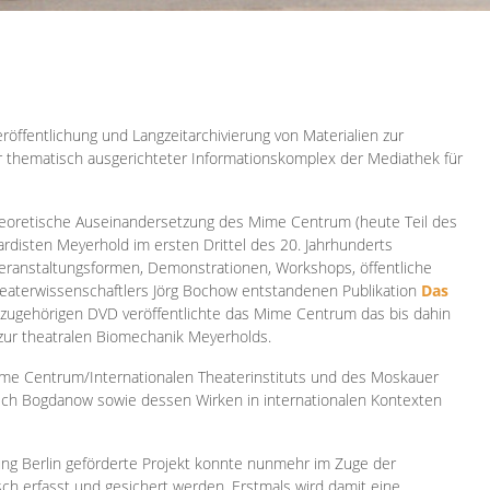
röffentlichung und Langzeitarchivierung von Materialien zur
er thematisch ausgerichteter Informationskomplex der Mediathek für
 theoretische Auseinandersetzung des Mime Centrum (heute Teil des
ardisten Meyerhold im ersten Drittel des 20. Jahrhunderts
 Veranstaltungsformen, Demonstrationen, Workshops, öffentliche
heaterwissenschaftlers Jörg Bochow entstandenen Publikation
Das
azugehörigen DVD veröffentlichte das Mime Centrum das bis dahin
 zur theatralen Biomechanik Meyerholds.
ime Centrum/Internationalen Theaterinstituts und des Moskauer
sch Bogdanow sowie dessen Wirken in internationalen Kontexten
ung Berlin geförderte Projekt konnte nunmehr im Zuge der
isch erfasst und gesichert werden. Erstmals wird damit eine