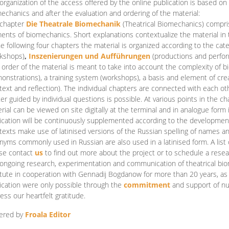
organization of the access offered by the online publication is based on
echanics and after the evaluation and ordering of the material:
 chapter
Die Theatrale Biomechanik
(Theatrical Biomechanics)
compris
ents of biomechanics. Short explanations contextualize the material in 
he following four chapters the material is organized according to the cat
kshops)
,
Inszenierungen und Aufführungen
(productions and perfo
order of the material is meant to take into account the complexity of b
onstrations), a training system (workshops), a basis and element of cr
text and reflection). The individual chapters are connected with each ot
er guided by individual questions is possible. At various points in the ch
rial can be viewed on site digitally at the terminal and in analogue form i
ication will be continuously supplemented according to the development of
texts make use of latinised versions of the Russian spelling of names 
nyms commonly used in Russian are also used in a latinised form. A list 
se contact
us
to find out more about the project or to schedule a resea
ongoing research, experimentation and communication of theatrical bi
itute in cooperation with Gennadij Bogdanow for more than 20 years, as we
ication were only possible through the
commitment
and support of nu
ess our heartfelt gratitude.
ered by
Froala Editor