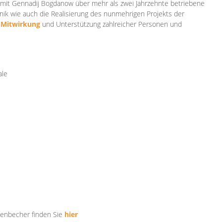
mit Gennadij Bogdanow über mehr als zwei Jahrzehnte betriebene
ik wie auch die Realisierung des nunmehrigen Projekts der
e
Mitwirkung
und Unterstützung zahlr
eicher Personen und
ale
tenbecher finden Sie
hier