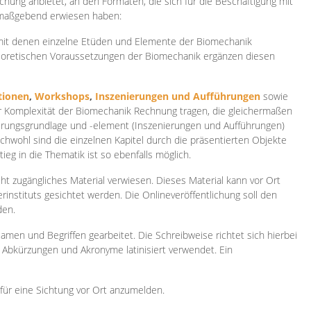
ichung anbietet, an den Formaten, die sich für die Beschäftigung mit
 maßgebend erwiesen haben:
 mit denen einzelne Etüden und Elemente der Biomechanik
heoretischen Voraussetzungen der Biomechanik ergänzen diesen
ionen
,
Workshops
,
Inszenierungen und Aufführungen
sowie
er Komplexität der Biomechanik Rechnung tragen, die gleichermaßen
ierungsgrundlage und -element (Inszenierungen und Aufführungen)
ichwohl sind die einzelnen Kapitel durch die präsentierten Objekte
ieg in die Thematik ist so ebenfalls möglich.
ht zugängliches Material verwiesen. Dieses Material kann vor Ort
rinstituts gesichtet werden. Die Onlineveröffentlichung soll den
den.
amen und Begriffen gearbeitet. Die Schreibweise richtet sich hierbei
 Abkürzungen und Akronyme latinisiert verwendet. Ein
 für eine Sichtung vor Ort anzumelden.