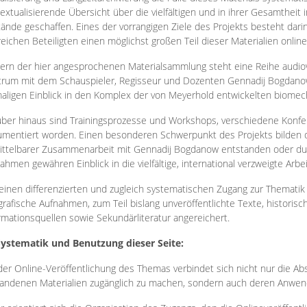
extualisierende Übersicht über die vielfältigen und in ihrer Gesamtheit
ände geschaffen. Eines der vorrangigen Ziele des Projekts besteht darin
reichen Beteiligten einen möglichst großen Teil dieser Materialien onlin
ern der hier angesprochenen Materialsammlung steht eine Reihe audi
rum mit dem Schauspieler, Regisseur und Dozenten Gennadij Bogdanow
aligen Einblick in den Komplex der von Meyerhold entwickelten biome
ber hinaus sind Trainingsprozesse und Workshops, verschiedene Konfer
mentiert worden. Einen besonderen Schwerpunkt des Projekts bilden di
ttelbarer Zusammenarbeit mit Gennadij Bogdanow entstanden oder durc
ahmen gewähren Einblick in die vielfältige, international verzweigte Arbe
inen differenzierten und zugleich systematischen Zugang zur Thematik 
grafische Aufnahmen, zum Teil bislang unveröffentlichte Texte, histori
rmationsquellen sowie Sekundärliteratur angereichert.
Systematik und Benutzung dieser Seite:
der Online-Veröffentlichung des Themas verbindet sich nicht nur die Abs
andenen Materialien zugänglich zu machen, sondern auch deren Anwend