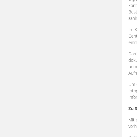
kont
Best
zahl
Im K
Cent
einm
Darü
doku
unmi
Aufn
Um e
foto
Info
Zu 
Mit 
vorh