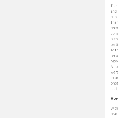
The 
and 
hims
Than
reco
comp
is t
part
At t
reco
More
A sp
were
In o
phot
and 
How
With
prac