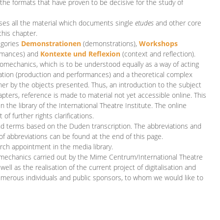
 the formats that have proven to be decisive for the study of
es all the material which documents single
etudes
and other core
this chapter.
egories
D
emonstrationen
(demonstrations),
Workshops
rmances)
and
Kontexte und Reflexion
(context and reflection).
iomechanics, which is to be understood equally as a way of acting
eation (production and performances) and a theoretical complex
her by the objects presented. Thus, an introduction to the subject
apters, reference is made to material not yet accessible online. This
n the library of the International Theatre Institute. The online
 further rights clarifications.
and terms based on the Duden transcription. The abbreviations and
of abbreviations can be found at the end of this page.
rch appointment in the media library.
omechanics carried out by the Mime Centrum/International Theatre
ll as the realisation of the current project of digitalisation and
merous individuals and public sponsors, to whom we would like to