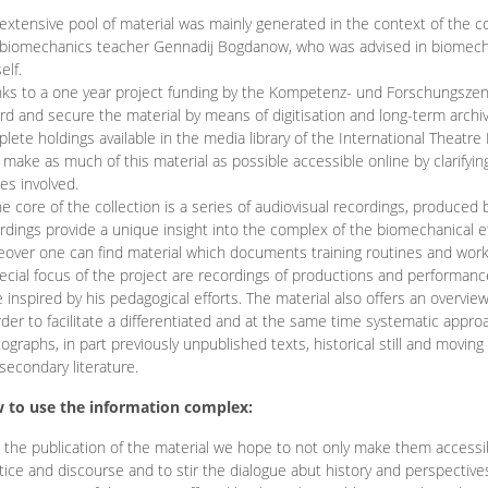
extensive pool of material was mainly generated in the context of the 
biomechanics teacher Gennadij Bogdanow, who was advised in biomechan
elf.
ks to a one year project funding by the Kompetenz- und Forschungszentru
rd and secure the material by means of digitisation and long-term archivi
lete holdings available in the media library of the International Theatre
o make as much of this material as possible accessible online by clarify
ies involved.
he core of the collection is a series of audiovisual recordings, produ
rdings provide a unique insight into the complex of the biomechanical 
over one can find material which documents training routines and works
ecial focus of the project are recordings of productions and performan
 inspired by his pedagogical efforts. The material also offers an overvie
rder to facilitate a differentiated and at the same time systematic appro
ographs, in part previously unpublished texts, historical still and movin
secondary literature.
 to use the information complex:
 the publication of the material we hope to not only make them access
tice and discourse and to stir the dialogue abut history and perspective