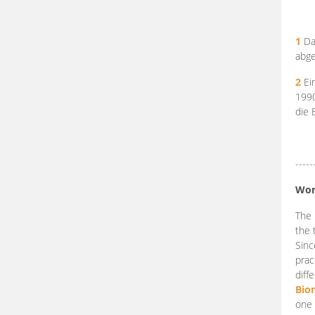
1
Da
abge
2
Ein
199
die 
-----
Wor
The 
the 
Sinc
prac
diff
Bio
one 