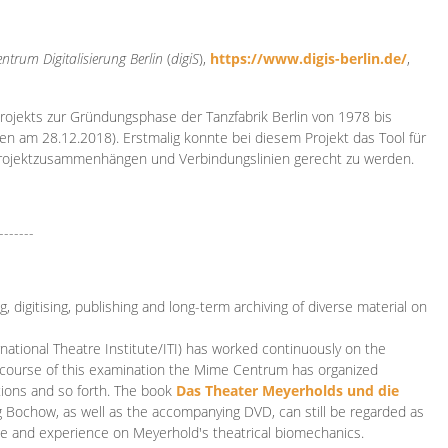
ntrum Digitalisierung
Berlin
(
digiS
),
https://www.digis-berlin.de/
,
rojekts zur Gründungsphase der Tanzfabrik Berlin von 1978 bis
en am 28.12.2018). Erstmalig konnte bei diesem Projekt das Tool für
Projektzusammenhängen und Verbindungslinien gerecht zu werden.
-------
 digitising, publishing and long-term archiving of diverse material on
ational Theatre Institute/ITI) has worked continuously on the
he course of this examination the Mime Centrum has organized
tions and so forth. The book
Das Theater Meyerholds und die
rg Bochow, as well as the accompanying DVD, can still be regarded as
e and experience on Meyerhold's theatrical biomechanics.