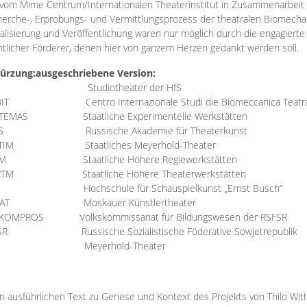
vom Mime Centrum/Internationalen Theaterinstitut in Zusammenarbeit 
erche-, Erprobungs- und Vermittlungsprozess der theatralen Biomechan
talisierung und Veröffentlichung waren nur möglich durch die engagiert
ntlicher Förderer, denen hier von ganzem Herzen gedankt werden soll.
ürzung:
ausgeschriebene Version:
Studiotheater der HfS
BIT
Centro Internazionale Studi die Biomeccanica Teatr
TEMAS
Staatliche Experimentelle Werkstätten
IS
Russische Akademie für Theaterkunst
TIM
Staatliches Meyerhold-Theater
RM
Staatliche Höhere Regiewerkstätten
YTM
Staatliche Höhere Theaterwerkstätten
Hochschule für Schauspielkunst „Ernst Busch“
AT
Moskauer Künstlertheater
RKOMPROS
Volkskommissariat für Bildungswesen der RSFSR
SR
Russische Sozialistische Föderative Sowjetrepublik
M Meyerhold-Theater
n ausführlichen Text zu Genese und Kontext des Projekts von Thilo Wit