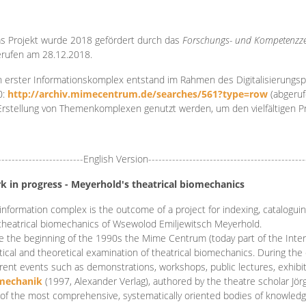
s Projekt wurde 2018 gefördert durch das
Forschungs- und Kompetenzze
rufen am 28.12.2018.
 erster Informationskomplex entstand im Rahmen des Digitalisierungsp
0:
http://archiv.mimecentrum.de/searches/561?type=row
(abgeruf
Erstellung von Themenkomplexen genutzt werden, um den vielfältigen 
-------------------------English Version----------------------------------------------
k in progress - Meyerhold's theatrical biomechanics
information complex is the outcome of a project for indexing, cataloguing,
theatrical biomechanics of Wsewolod Emiljewitsch Meyerhold.
e the beginning of the 1990s the Mime Centrum (today part of the Intern
tical and theoretical examination of theatrical biomechanics. During t
erent events such as demonstrations, workshops, public lectures, exhibi
mechanik
(1997, Alexander Verlag), authored by the theatre scholar Jö
of the most comprehensive, systematically oriented bodies of knowledg