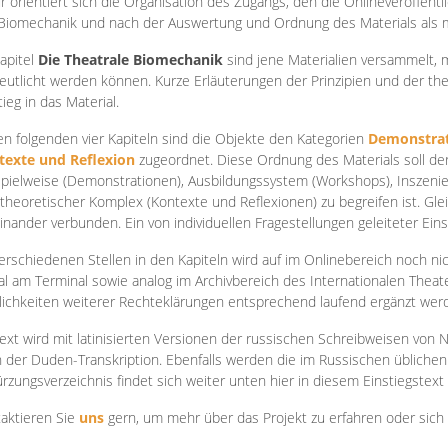
r orientiert sich die Organisation des Zugangs, den die Onlineveröffentl
Biomechanik und nach der Auswertung und Ordnung des Materials als
apite
l
Die Theatrale Biomechanik
sind jene Materialien versammelt,
eutlicht werden können. Kurze Erläuterungen der Prinzipien und der t
tieg in das Material.
en folgenden vier Kapiteln sind die Objekte den Kategorien
Demonstrat
texte und Reflexion
zugeordnet. Diese Ordnung des Materials soll d
Spielweise (Demonstrationen), Ausbildungssystem (Workshops), Inszen
theoretischer Komplex (Kontexte und Reflexionen) zu begreifen ist. Gle
inander verbunden. Ein von individuellen Fragestellungen geleiteter Einst
erschiedenen Stellen in den Kapiteln wird auf im Onlinebereich noch nic
tal am Terminal sowie analog im Archivbereich des Internationalen Theate
ichkeiten weiterer Rechteklärungen entsprechend laufend ergänzt wer
ext wird mit latinisierten Versionen der russischen Schreibweisen von N
 der Duden-Transkription. Ebenfalls werden die im Russischen üblichen
rzungsverzeichnis findet sich weiter unten hier in diesem Einstiegstext
aktieren Sie
uns
gern, um mehr über das Projekt zu erfahren oder sich