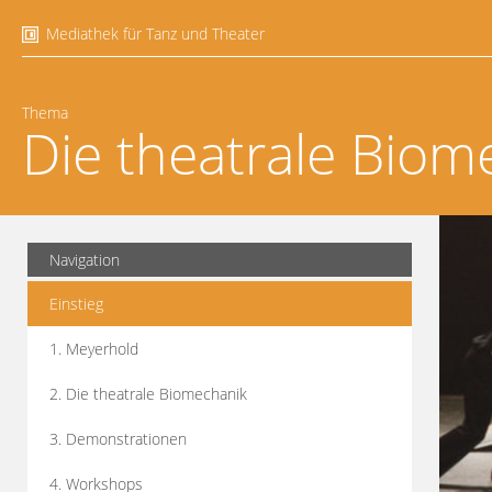
Mediathek für Tanz und Theater
Thema
Die theatrale Biom
Navigation
Einstieg
1. Meyerhold
2. Die theatrale Biomechanik
3. Demonstrationen
4. Workshops