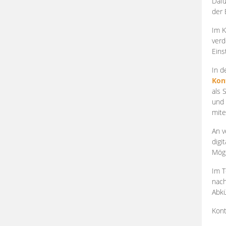
Dafü
der 
Im K
verd
Eins
In d
Kon
als 
und 
mite
An v
digi
Mögl
Im T
nach
Abkü
Kont