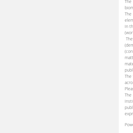
The 
biom
The
elem
In t
(wor
The 
(dem
(con
matt
mate
publ
The 
acro
Plea
The 
Inst
publ
expr
Pow