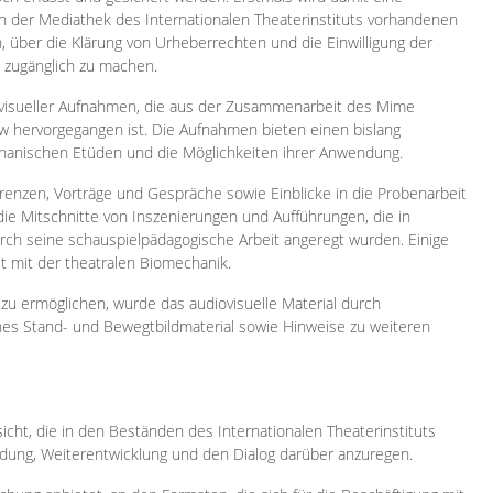
 in der Mediathek des Internationalen Theaterinstituts vorhandenen
, über die Klärung von Urheberrechten und die Einwilligung der
e zugänglich zu machen.
ovisueller Aufnahmen, die aus der Zusammenarbeit des Mime
 hervorgegangen ist. Die Aufnahmen bieten einen bislang
chanischen Etüden und die Möglichkeiten ihrer Anwendung.
enzen, Vorträge und Gespräche sowie Einblicke in die Probenarbeit
e Mitschnitte von Inszenierungen und Aufführungen, die in
h seine schauspielpädagogische Arbeit angeregt wurden. Einige
it mit der theatralen Biomechanik.
zu ermöglichen, wurde das audiovisuelle Material durch
sches Stand- und Bewegtbildmaterial sowie Hinweise zu weiteren
icht, die in den Beständen des Internationalen Theaterinstituts
ung, Weiterentwicklung und den Dialog darüber anzuregen.