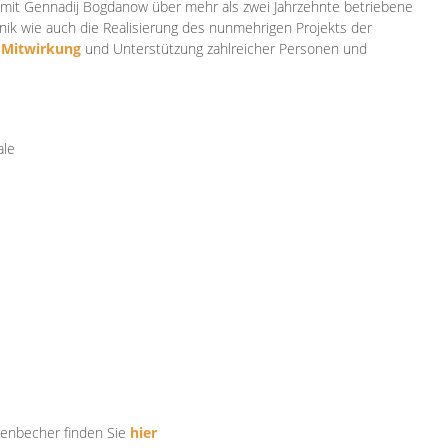
mit Gennadij Bogdanow über mehr als zwei Jahrzehnte betriebene
ik wie auch die Realisierung des nunmehrigen Projekts der
e
Mitwirkung
und Unterstützung zahlr
eicher Personen und
ale
tenbecher finden Sie
hier