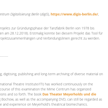
ntrum Digitalisierung
Berlin
(
digiS
),
https://www.digis-berlin.de/
,
rojekts zur Gründungsphase der Tanzfabrik Berlin von 1978 bis
en am 28.12.2018). Erstmalig konnte bei diesem Projekt das Tool für
Projektzusammenhängen und Verbindungslinien gerecht zu werden.
-------
 digitising, publishing and long-term archiving of diverse material on
ational Theatre Institute/ITI) has worked continuously on the
he course of this examination the Mime Centrum has organized
tions and so forth. The book
Das Theater Meyerholds und die
rg Bochow, as well as the accompanying DVD, can still be regarded as
e and experience on Meyerhold's theatrical biomechanics.