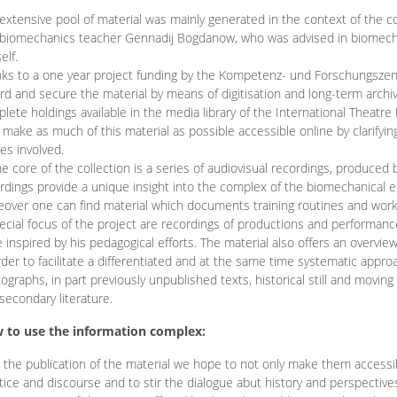
extensive pool of material was mainly generated in the context of the 
biomechanics teacher Gennadij Bogdanow, who was advised in biomechan
elf.
ks to a one year project funding by the Kompetenz- und Forschungszentru
rd and secure the material by means of digitisation and long-term archivi
lete holdings available in the media library of the International Theatre
o make as much of this material as possible accessible online by clarify
ies involved.
he core of the collection is a series of audiovisual recordings, produ
rdings provide a unique insight into the complex of the biomechanical 
over one can find material which documents training routines and works
ecial focus of the project are recordings of productions and performan
 inspired by his pedagogical efforts. The material also offers an overvie
rder to facilitate a differentiated and at the same time systematic appro
ographs, in part previously unpublished texts, historical still and movin
secondary literature.
 to use the information complex:
 the publication of the material we hope to not only make them access
tice and discourse and to stir the dialogue abut history and perspective