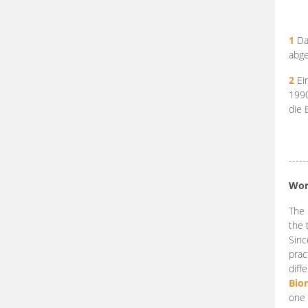
1
Da
abge
2
Ein
199
die 
-----
Wor
The 
the 
Sinc
prac
diff
Bio
one 