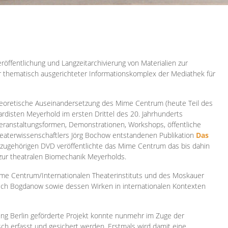
röffentlichung und Langzeitarchivierung von Materialien zur
er thematisch ausgerichteter Informationskomplex der Mediathek für
 theoretische Auseinandersetzung des Mime Centrum (heute Teil des
ardisten Meyerhold im ersten Drittel des 20. Jahrhunderts
 Veranstaltungsformen, Demonstrationen, Workshops, öffentliche
heaterwissenschaftlers Jörg Bochow entstandenen Publikation
Das
azugehörigen DVD veröffentlichte das Mime Centrum das bis dahin
 zur theatralen Biomechanik Meyerholds.
ime Centrum/Internationalen Theaterinstituts und des Moskauer
sch Bogdanow sowie dessen Wirken in internationalen Kontexten
ung Berlin geförderte Projekt konnte nunmehr im Zuge der
isch erfasst und gesichert werden. Erstmals wird damit eine