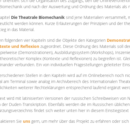
r orientiert sich die Organisation des Zugangs, den die Onlineveröffentl
Biomechanik und nach der Auswertung und Ordnung des Materials als
apite
l
Die Theatrale Biomechanik
sind jene Materialien versammelt,
eutlicht werden können. Kurze Erläuterungen der Prinzipien und der t
tieg in das Material.
en folgenden vier Kapiteln sind die Objekte den Kategorien
Demonstrat
texte und Reflexion
zugeordnet. Diese Ordnung des Materials soll d
Spielweise (Demonstrationen), Ausbildungssystem (Workshops), Inszen
theoretischer Komplex (Kontexte und Reflexionen) zu begreifen ist. Gle
inander verbunden. Ein von individuellen Fragestellungen geleiteter Einst
erschiedenen Stellen in den Kapiteln wird auf im Onlinebereich noch nic
tal am Terminal sowie analog im Archivbereich des Internationalen Theate
ichkeiten weiterer Rechteklärungen entsprechend laufend ergänzt wer
ext wird mit latinisierten Versionen der russischen Schreibweisen von N
 der Duden-Transkription. Ebenfalls werden die im Russischen üblichen
rzungsverzeichnis findet sich weiter unten hier in diesem Einstiegstext
aktieren Sie
uns
gern, um mehr über das Projekt zu erfahren oder sich