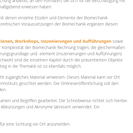
ichung anbietet, an den Formaten, die sich für die Beschäftigung mit
 maßgebend erwiesen haben:
 mit denen einzelne Etüden und Elemente der Biomechanik
heoretischen Voraussetzungen der Biomechanik ergänzen diesen
ionen
,
Workshops
,
Inszenierungen und Aufführungen
sowie
er Komplexität der Biomechanik Rechnung tragen, die gleichermaßen
ierungsgrundlage und -element (Inszenierungen und Aufführungen)
ichwohl sind die einzelnen Kapitel durch die präsentierten Objekte
ieg in die Thematik ist so ebenfalls möglich.
ht zugängliches Material verwiesen. Dieses Material kann vor Ort
rinstituts gesichtet werden. Die Onlineveröffentlichung soll den
den.
amen und Begriffen gearbeitet. Die Schreibweise richtet sich hierbei
 Abkürzungen und Akronyme latinisiert verwendet. Ein
 für eine Sichtung vor Ort anzumelden.