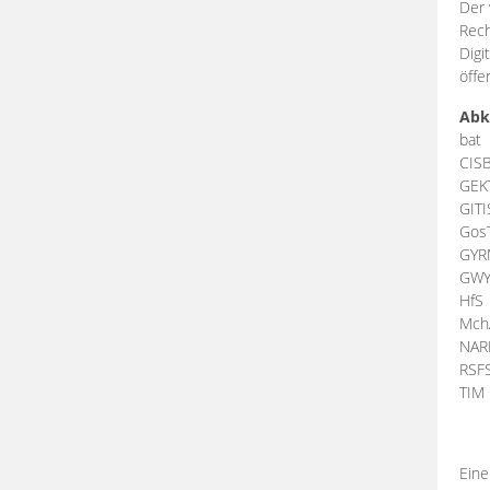
Der 
Rech
Digi
öffe
Abk
bat
CIS
GEK
GIT
Gos
GY
GW
HfS
Mch
NA
RSF
TI
Eine