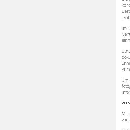
kont
Best
zahl
Im K
Cent
einm
Darü
doku
unmi
Aufn
Um e
foto
Info
Zu 
Mit 
vorh