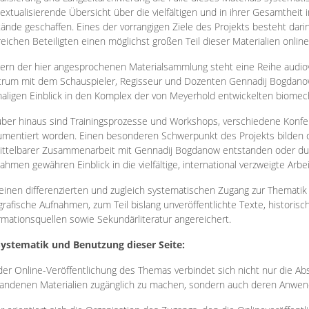
extualisierende Übersicht über die vielfältigen und in ihrer Gesamtheit
ände geschaffen. Eines der vorrangigen Ziele des Projekts besteht darin
reichen Beteiligten einen möglichst großen Teil dieser Materialien onlin
ern der hier angesprochenen Materialsammlung steht eine Reihe audi
rum mit dem Schauspieler, Regisseur und Dozenten Gennadij Bogdanow
aligen Einblick in den Komplex der von Meyerhold entwickelten biome
ber hinaus sind Trainingsprozesse und Workshops, verschiedene Konfer
mentiert worden. Einen besonderen Schwerpunkt des Projekts bilden di
ttelbarer Zusammenarbeit mit Gennadij Bogdanow entstanden oder durc
ahmen gewähren Einblick in die vielfältige, international verzweigte Arbe
inen differenzierten und zugleich systematischen Zugang zur Thematik 
grafische Aufnahmen, zum Teil bislang unveröffentlichte Texte, histori
rmationsquellen sowie Sekundärliteratur angereichert.
Systematik und Benutzung dieser Seite:
der Online-Veröffentlichung des Themas verbindet sich nicht nur die Abs
andenen Materialien zugänglich zu machen, sondern auch deren Anwend