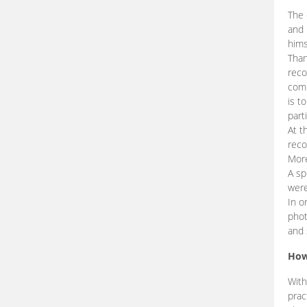
The 
and 
hims
Than
reco
comp
is t
part
At t
reco
More
A sp
were
In o
phot
and 
How
With
prac