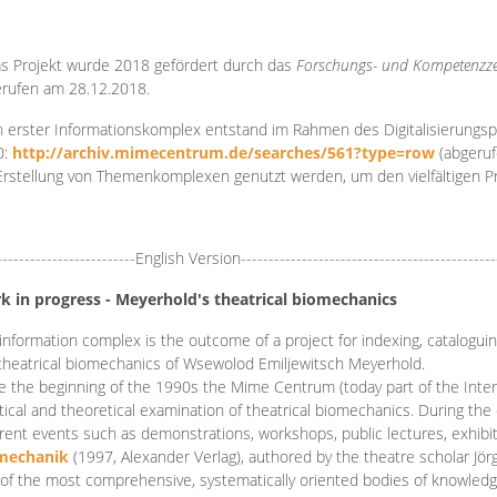
s Projekt wurde 2018 gefördert durch das
Forschungs- und Kompetenzze
rufen am 28.12.2018.
 erster Informationskomplex entstand im Rahmen des Digitalisierungsp
0:
http://archiv.mimecentrum.de/searches/561?type=row
(abgeruf
Erstellung von Themenkomplexen genutzt werden, um den vielfältigen 
-------------------------English Version----------------------------------------------
k in progress - Meyerhold's theatrical biomechanics
information complex is the outcome of a project for indexing, cataloguing,
theatrical biomechanics of Wsewolod Emiljewitsch Meyerhold.
e the beginning of the 1990s the Mime Centrum (today part of the Intern
tical and theoretical examination of theatrical biomechanics. During t
erent events such as demonstrations, workshops, public lectures, exhibi
mechanik
(1997, Alexander Verlag), authored by the theatre scholar Jö
of the most comprehensive, systematically oriented bodies of knowledg