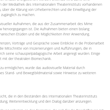
 in der Mediathek des Internationalen Theaterinstituts vorhandenen
, über die Klärung von Urheberrechten und die Einwilligung der
e zugänglich zu machen.
ovisueller Aufnahmen, die aus der Zusammenarbeit des Mime
 hervorgegangen ist. Die Aufnahmen bieten einen bislang
chanischen Etüden und die Möglichkeiten ihrer Anwendung.
enzen, Vorträge und Gespräche sowie Einblicke in die Probenarbeit
e Mitschnitte von Inszenierungen und Aufführungen, die in
h seine schauspielpädagogische Arbeit angeregt wurden. Einige
it mit der theatralen Biomechanik.
zu ermöglichen, wurde das audiovisuelle Material durch
sches Stand- und Bewegtbildmaterial sowie Hinweise zu weiteren
icht, die in den Beständen des Internationalen Theaterinstituts
ung, Weiterentwicklung und den Dialog darüber anzuregen.