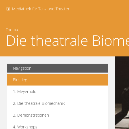
Mediathek für Tanz und Theater
Thema
Die theatrale Biom
Navigation
Einstieg
1. Meyerhold
2. Die theatrale Biomechanik
3. Demonstrationen
4. Workshops