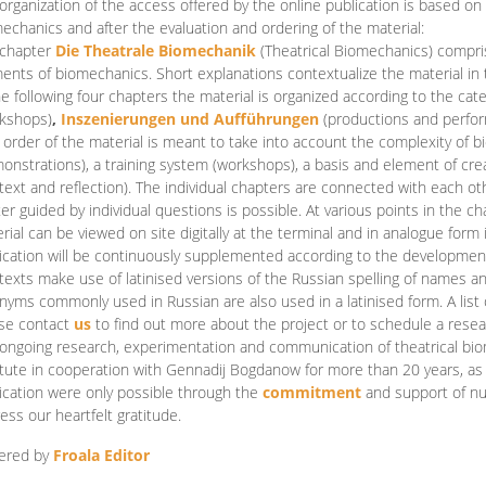
organization of the access offered by the online publication is based on
echanics and after the evaluation and ordering of the material:
 chapter
Die Theatrale Biomechanik
(Theatrical Biomechanics)
compris
ents of biomechanics. Short explanations contextualize the material in 
he following four chapters the material is organized according to the cat
kshops)
,
Inszenierungen und Aufführungen
(productions and perfo
order of the material is meant to take into account the complexity of b
onstrations), a training system (workshops), a basis and element of cr
text and reflection). The individual chapters are connected with each ot
er guided by individual questions is possible. At various points in the ch
rial can be viewed on site digitally at the terminal and in analogue form i
ication will be continuously supplemented according to the development of
texts make use of latinised versions of the Russian spelling of names 
nyms commonly used in Russian are also used in a latinised form. A list 
se contact
us
to find out more about the project or to schedule a resea
ongoing research, experimentation and communication of theatrical bi
itute in cooperation with Gennadij Bogdanow for more than 20 years, as we
ication were only possible through the
commitment
and support of nu
ess our heartfelt gratitude.
ered by
Froala Editor