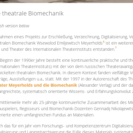
e theatrale Biomechanik
ish version below
ahmen eines Projekts zur Erschließung, Verzeichnung, Digitalisierung, Ve
1
tralen Biomechanik Wsewolod Emiljewitsch Meyerholds
ist ein weiter
2
 und Theater des Internationalen Theaterinstituts entstanden.
 Beginn der 1990er Jahre besteht eine kontinuierliche praktische und
rnationalen Theaterinstituts) mit der von dem russischen Theateravantg
ickelten theatralen Biomechanik. In diesem Kontext fanden vielfältige
räge, Ausstellungen u.a., statt. Mit d
er 1997 in der Autorenschaft des T
ater Meyerholds und die Biomechanik
(Alexander Verlag) und der d
ngreichste, systematisch orientierte Wissens- und Erfahrungskonvolut
mittlerweile mehr als 25-jährige kontinuierliche Zusammenarb
eit des M
uspielers, Regisseurs und Biomechanik-Dozenten Gennadij Nikolajewit
rierte einen umfangreichen Fundus an Materialien.
h das für ein Jahr vom Forschungs- und Kompetenzzentrum Digitalisier
talisierung und Langzeitarchivierung die Fülle dieses Materials systemat