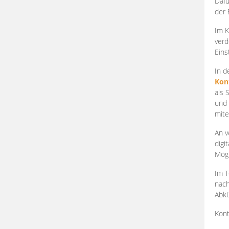
Dafü
der 
Im K
verd
Eins
In d
Kon
als 
und 
mite
An v
digi
Mögl
Im T
nach
Abkü
Kont