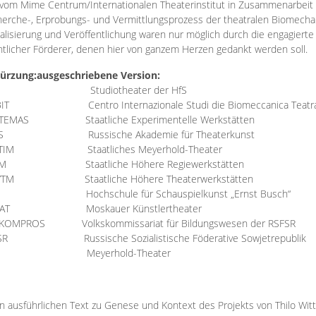
vom Mime Centrum/Internationalen Theaterinstitut in Zusammenarbeit 
erche-, Erprobungs- und Vermittlungsprozess der theatralen Biomechan
talisierung und Veröffentlichung waren nur möglich durch die engagiert
ntlicher Förderer, denen hier von ganzem Herzen gedankt werden soll.
ürzung:
ausgeschriebene Version:
Studiotheater der HfS
BIT
Centro Internazionale Studi die Biomeccanica Teatr
TEMAS
Staatliche Experimentelle Werkstätten
IS
Russische Akademie für Theaterkunst
TIM
Staatliches Meyerhold-Theater
RM
Staatliche Höhere Regiewerkstätten
YTM
Staatliche Höhere Theaterwerkstätten
Hochschule für Schauspielkunst „Ernst Busch“
AT
Moskauer Künstlertheater
RKOMPROS
Volkskommissariat für Bildungswesen der RSFSR
SR
Russische Sozialistische Föderative Sowjetrepublik
M Meyerhold-Theater
n ausführlichen Text zu Genese und Kontext des Projekts von Thilo Wit