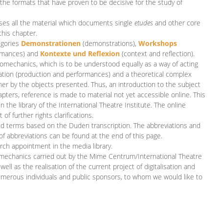
 the formats that have proven to be decisive for the study of
es all the material which documents single
etudes
and other core
this chapter.
egories
D
emonstrationen
(demonstrations),
Workshops
rmances)
and
Kontexte und Reflexion
(context and reflection).
iomechanics, which is to be understood equally as a way of acting
eation (production and performances) and a theoretical complex
her by the objects presented. Thus, an introduction to the subject
apters, reference is made to material not yet accessible online. This
n the library of the International Theatre Institute. The online
 further rights clarifications.
and terms based on the Duden transcription. The abbreviations and
of abbreviations can be found at the end of this page.
rch appointment in the media library.
omechanics carried out by the Mime Centrum/International Theatre
ll as the realisation of the current project of digitalisation and
merous individuals and public sponsors, to whom we would like to