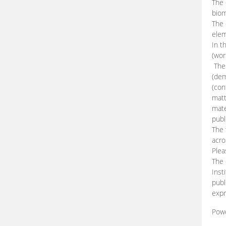
The 
biom
The
elem
In t
(wor
The 
(dem
(con
matt
mate
publ
The 
acro
Plea
The 
Inst
publ
expr
Pow