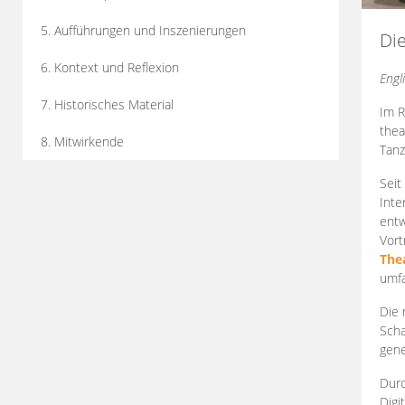
5. Aufführungen und Inszenierungen
Di
6. Kontext und Reflexion
Engl
7. Historisches Material
Im R
thea
8. Mitwirkende
Tanz
Seit
Inte
entw
Vort
The
umfa
Die 
Scha
gene
Durc
Digi