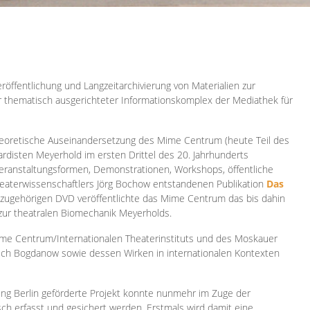
röffentlichung und Langzeitarchivierung von Materialien zur
er thematisch ausgerichteter Informationskomplex der Mediathek für
 theoretische Auseinandersetzung des Mime Centrum (heute Teil des
ardisten Meyerhold im ersten Drittel des 20. Jahrhunderts
 Veranstaltungsformen, Demonstrationen, Workshops, öffentliche
heaterwissenschaftlers Jörg Bochow entstandenen Publikation
Das
azugehörigen DVD veröffentlichte das Mime Centrum das bis dahin
 zur theatralen Biomechanik Meyerholds.
ime Centrum/Internationalen Theaterinstituts und des Moskauer
sch Bogdanow sowie dessen Wirken in internationalen Kontexten
ung Berlin geförderte Projekt konnte nunmehr im Zuge der
isch erfasst und gesichert werden. Erstmals wird damit eine