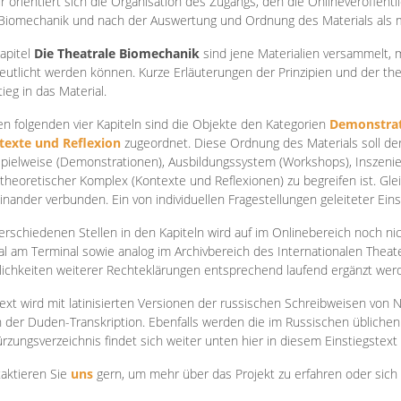
r orientiert sich die Organisation des Zugangs, den die Onlineveröffentl
Biomechanik und nach der Auswertung und Ordnung des Materials als
apite
l
Die Theatrale Biomechanik
sind jene Materialien versammelt,
eutlicht werden können. Kurze Erläuterungen der Prinzipien und der t
tieg in das Material.
en folgenden vier Kapiteln sind die Objekte den Kategorien
Demonstrat
texte und Reflexion
zugeordnet. Diese Ordnung des Materials soll d
Spielweise (Demonstrationen), Ausbildungssystem (Workshops), Inszen
theoretischer Komplex (Kontexte und Reflexionen) zu begreifen ist. Gle
inander verbunden. Ein von individuellen Fragestellungen geleiteter Einst
erschiedenen Stellen in den Kapiteln wird auf im Onlinebereich noch nic
tal am Terminal sowie analog im Archivbereich des Internationalen Theate
ichkeiten weiterer Rechteklärungen entsprechend laufend ergänzt wer
ext wird mit latinisierten Versionen der russischen Schreibweisen von N
 der Duden-Transkription. Ebenfalls werden die im Russischen üblichen
rzungsverzeichnis findet sich weiter unten hier in diesem Einstiegstext
aktieren Sie
uns
gern, um mehr über das Projekt zu erfahren oder sich