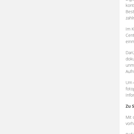
kont
Best
zahl
Im K
Cent
einm
Darü
doku
unmi
Aufn
Um e
foto
Info
Zu 
Mit 
vorh