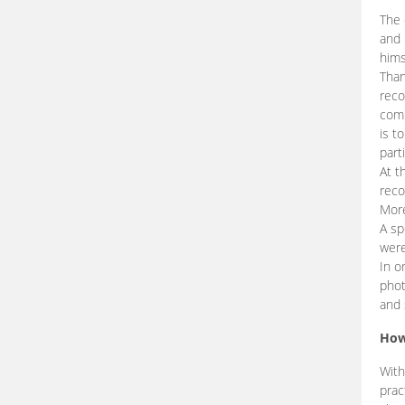
The 
and 
hims
Than
reco
comp
is t
part
At t
reco
More
A sp
were
In o
phot
and 
How
With
prac