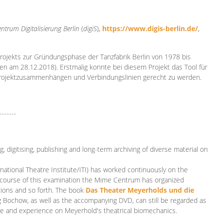
ntrum Digitalisierung
Berlin
(
digiS
),
https://www.digis-berlin.de/
,
rojekts zur Gründungsphase der Tanzfabrik Berlin von 1978 bis
en am 28.12.2018). Erstmalig konnte bei diesem Projekt das Tool für
Projektzusammenhängen und Verbindungslinien gerecht zu werden.
-------
 digitising, publishing and long-term archiving of diverse material on
ational Theatre Institute/ITI) has worked continuously on the
he course of this examination the Mime Centrum has organized
tions and so forth. The book
Das Theater Meyerholds und die
rg Bochow, as well as the accompanying DVD, can still be regarded as
e and experience on Meyerhold's theatrical biomechanics.