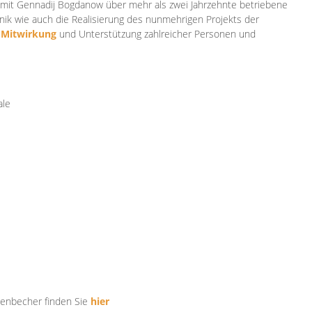
mit Gennadij Bogdanow über mehr als zwei Jahrzehnte betriebene
ik wie auch die Realisierung des nunmehrigen Projekts der
e
Mitwirkung
und Unterstützung zahlr
eicher Personen und
ale
tenbecher finden Sie
hier