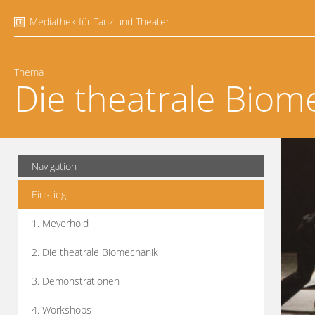
Mediathek für Tanz und Theater
Thema
Die theatrale Biom
Navigation
Einstieg
1. Meyerhold
2. Die theatrale Biomechanik
3. Demonstrationen
4. Workshops