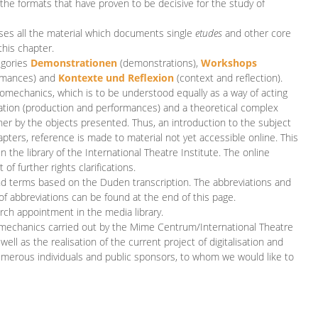
 the formats that have proven to be decisive for the study of
es all the material which documents single
etudes
and other core
this chapter.
egories
D
emonstrationen
(demonstrations),
Workshops
rmances)
and
Kontexte und Reflexion
(context and reflection).
iomechanics, which is to be understood equally as a way of acting
eation (production and performances) and a theoretical complex
her by the objects presented. Thus, an introduction to the subject
apters, reference is made to material not yet accessible online. This
n the library of the International Theatre Institute. The online
 further rights clarifications.
and terms based on the Duden transcription. The abbreviations and
of abbreviations can be found at the end of this page.
rch appointment in the media library.
omechanics carried out by the Mime Centrum/International Theatre
ll as the realisation of the current project of digitalisation and
merous individuals and public sponsors, to whom we would like to