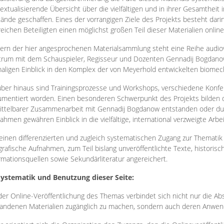
extualisierende Übersicht über die vielfältigen und in ihrer Gesamtheit
ände geschaffen. Eines der vorrangigen Ziele des Projekts besteht darin
reichen Beteiligten einen möglichst großen Teil dieser Materialien onlin
ern der hier angesprochenen Materialsammlung steht eine Reihe audi
rum mit dem Schauspieler, Regisseur und Dozenten Gennadij Bogdanow
aligen Einblick in den Komplex der von Meyerhold entwickelten biome
ber hinaus sind Trainingsprozesse und Workshops, verschiedene Konfer
mentiert worden. Einen besonderen Schwerpunkt des Projekts bilden di
ttelbarer Zusammenarbeit mit Gennadij Bogdanow entstanden oder durc
ahmen gewähren Einblick in die vielfältige, international verzweigte Arbe
inen differenzierten und zugleich systematischen Zugang zur Thematik 
grafische Aufnahmen, zum Teil bislang unveröffentlichte Texte, histori
rmationsquellen sowie Sekundärliteratur angereichert.
Systematik und Benutzung dieser Seite:
der Online-Veröffentlichung des Themas verbindet sich nicht nur die Abs
andenen Materialien zugänglich zu machen, sondern auch deren Anwend