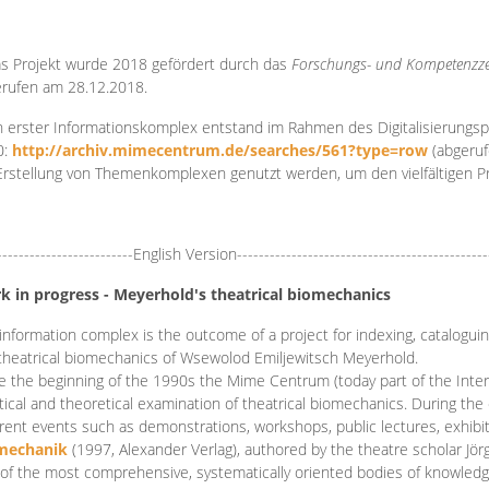
s Projekt wurde 2018 gefördert durch das
Forschungs- und Kompetenzze
rufen am 28.12.2018.
 erster Informationskomplex entstand im Rahmen des Digitalisierungsp
0:
http://archiv.mimecentrum.de/searches/561?type=row
(abgeruf
Erstellung von Themenkomplexen genutzt werden, um den vielfältigen 
-------------------------English Version----------------------------------------------
k in progress - Meyerhold's theatrical biomechanics
information complex is the outcome of a project for indexing, cataloguing,
theatrical biomechanics of Wsewolod Emiljewitsch Meyerhold.
e the beginning of the 1990s the Mime Centrum (today part of the Intern
tical and theoretical examination of theatrical biomechanics. During t
erent events such as demonstrations, workshops, public lectures, exhibi
mechanik
(1997, Alexander Verlag), authored by the theatre scholar Jö
of the most comprehensive, systematically oriented bodies of knowledg