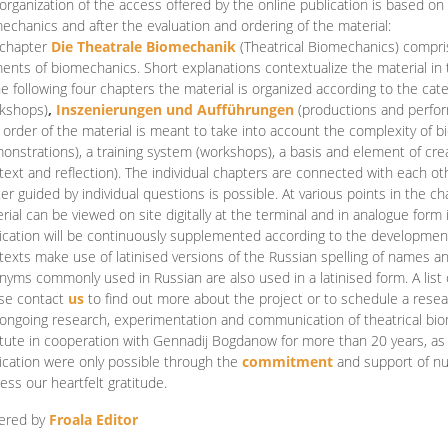
organization of the access offered by the online publication is based on
echanics and after the evaluation and ordering of the material:
 chapter
Die Theatrale Biomechanik
(Theatrical Biomechanics)
compris
ents of biomechanics. Short explanations contextualize the material in 
he following four chapters the material is organized according to the cat
kshops)
,
Inszenierungen und Aufführungen
(productions and perfo
order of the material is meant to take into account the complexity of b
onstrations), a training system (workshops), a basis and element of cr
text and reflection). The individual chapters are connected with each ot
er guided by individual questions is possible. At various points in the ch
rial can be viewed on site digitally at the terminal and in analogue form i
ication will be continuously supplemented according to the development of
texts make use of latinised versions of the Russian spelling of names 
nyms commonly used in Russian are also used in a latinised form. A list 
se contact
us
to find out more about the project or to schedule a resea
ongoing research, experimentation and communication of theatrical bi
itute in cooperation with Gennadij Bogdanow for more than 20 years, as we
ication were only possible through the
commitment
and support of nu
ess our heartfelt gratitude.
ered by
Froala Editor