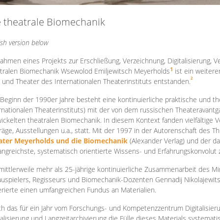
e theatrale Biomechanik
ish version below
ahmen eines Projekts zur Erschließung, Verzeichnung, Digitalisierung, Ve
1
tralen Biomechanik Wsewolod Emiljewitsch Meyerholds
ist ein weiter
2
 und Theater des Internationalen Theaterinstituts entstanden.
 Beginn der 1990er Jahre besteht eine kontinuierliche praktische und
rnationalen Theaterinstituts) mit der von dem russischen Theateravantg
ickelten theatralen Biomechanik. In diesem Kontext fanden vielfältige
räge, Ausstellungen u.a., statt. Mit d
er 1997 in der Autorenschaft des T
ater Meyerholds und die Biomechanik
(Alexander Verlag) und der d
ngreichste, systematisch orientierte Wissens- und Erfahrungskonvolut
mittlerweile mehr als 25-jährige kontinuierliche Zusammenarb
eit des M
uspielers, Regisseurs und Biomechanik-Dozenten Gennadij Nikolajewit
rierte einen umfangreichen Fundus an Materialien.
h das für ein Jahr vom Forschungs- und Kompetenzzentrum Digitalisier
talisierung und Langzeitarchivierung die Fülle dieses Materials systemat