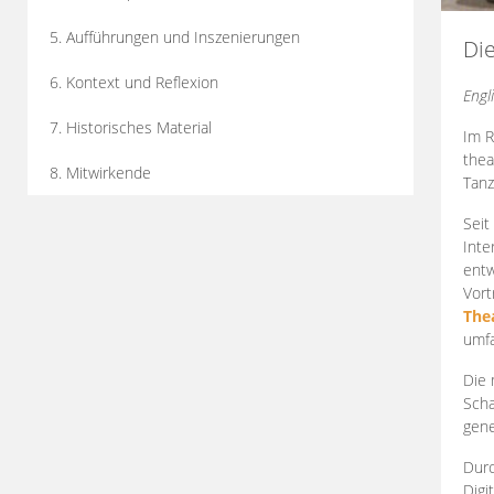
5. Aufführungen und Inszenierungen
Di
6. Kontext und Reflexion
Engl
7. Historisches Material
Im R
thea
8. Mitwirkende
Tanz
Seit
Inte
entw
Vort
The
umfa
Die 
Scha
gene
Durc
Digi