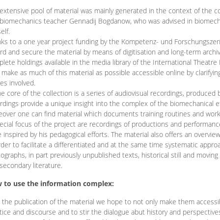
extensive pool of material was mainly generated in the context of the 
biomechanics teacher Gennadij Bogdanow, who was advised in biomechan
elf.
ks to a one year project funding by the Kompetenz- und Forschungszentru
rd and secure the material by means of digitisation and long-term archivi
lete holdings available in the media library of the International Theatre
o make as much of this material as possible accessible online by clarify
ies involved.
he core of the collection is a series of audiovisual recordings, produ
rdings provide a unique insight into the complex of the biomechanical 
over one can find material which documents training routines and works
ecial focus of the project are recordings of productions and performan
 inspired by his pedagogical efforts. The material also offers an overvie
rder to facilitate a differentiated and at the same time systematic appro
ographs, in part previously unpublished texts, historical still and movin
secondary literature.
 to use the information complex:
 the publication of the material we hope to not only make them access
tice and discourse and to stir the dialogue abut history and perspective