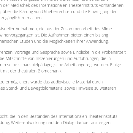
 in der Mediathek des Internationalen Theaterinstituts vorhandenen
, über die Klärung von Urheberrechten und die Einwilligung der
e zugänglich zu machen.
ovisueller Aufnahmen, die aus der Zusammenarbeit des Mime
 hervorgegangen ist. Die Aufnahmen bieten einen bislang
chanischen Etüden und die Möglichkeiten ihrer Anwendung.
enzen, Vorträge und Gespräche sowie Einblicke in die Probenarbeit
e Mitschnitte von Inszenierungen und Aufführungen, die in
h seine schauspielpädagogische Arbeit angeregt wurden. Einige
it mit der theatralen Biomechanik.
zu ermöglichen, wurde das audiovisuelle Material durch
sches Stand- und Bewegtbildmaterial sowie Hinweise zu weiteren
icht, die in den Beständen des Internationalen Theaterinstituts
ung, Weiterentwicklung und den Dialog darüber anzuregen.