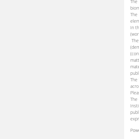
The 
biom
The
elem
In t
(wor
The 
(dem
(con
matt
mate
publ
The 
acro
Plea
The 
Inst
publ
expr
Pow