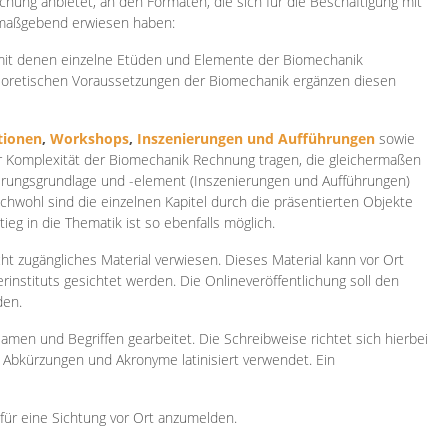
ichung anbietet, an den Formaten, die sich für die Beschäftigung mit
 maßgebend erwiesen haben:
 mit denen einzelne Etüden und Elemente der Biomechanik
heoretischen Voraussetzungen der Biomechanik ergänzen diesen
ionen
,
Workshops
,
Inszenierungen und Aufführungen
sowie
er Komplexität der Biomechanik Rechnung tragen, die gleichermaßen
ierungsgrundlage und -element (Inszenierungen und Aufführungen)
ichwohl sind die einzelnen Kapitel durch die präsentierten Objekte
ieg in die Thematik ist so ebenfalls möglich.
ht zugängliches Material verwiesen. Dieses Material kann vor Ort
rinstituts gesichtet werden. Die Onlineveröffentlichung soll den
den.
amen und Begriffen gearbeitet. Die Schreibweise richtet sich hierbei
 Abkürzungen und Akronyme latinisiert verwendet. Ein
 für eine Sichtung vor Ort anzumelden.