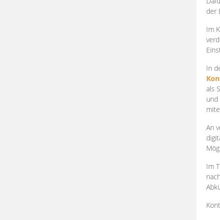
Dafü
der 
Im K
verd
Eins
In d
Kon
als 
und 
mite
An v
digi
Mögl
Im T
nach
Abkü
Kont