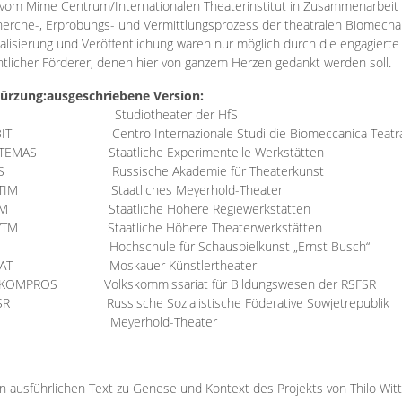
vom Mime Centrum/Internationalen Theaterinstitut in Zusammenarbeit 
erche-, Erprobungs- und Vermittlungsprozess der theatralen Biomechan
talisierung und Veröffentlichung waren nur möglich durch die engagiert
ntlicher Förderer, denen hier von ganzem Herzen gedankt werden soll.
ürzung:
ausgeschriebene Version:
Studiotheater der HfS
BIT
Centro Internazionale Studi die Biomeccanica Teatr
TEMAS
Staatliche Experimentelle Werkstätten
IS
Russische Akademie für Theaterkunst
TIM
Staatliches Meyerhold-Theater
RM
Staatliche Höhere Regiewerkstätten
YTM
Staatliche Höhere Theaterwerkstätten
Hochschule für Schauspielkunst „Ernst Busch“
AT
Moskauer Künstlertheater
RKOMPROS
Volkskommissariat für Bildungswesen der RSFSR
SR
Russische Sozialistische Föderative Sowjetrepublik
M Meyerhold-Theater
n ausführlichen Text zu Genese und Kontext des Projekts von Thilo Wit