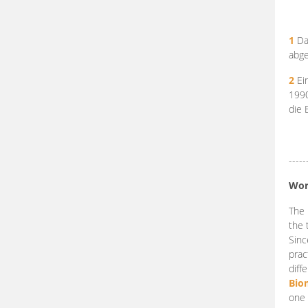
1
Da
abge
2
Ein
199
die 
-----
Wor
The 
the 
Sinc
prac
diff
Bio
one 