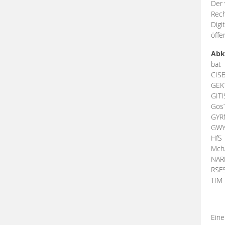
Der 
Rech
Digi
öffe
Abk
bat
CIS
GEK
GIT
Gos
GY
GW
HfS
Mch
NA
RSF
TI
Eine