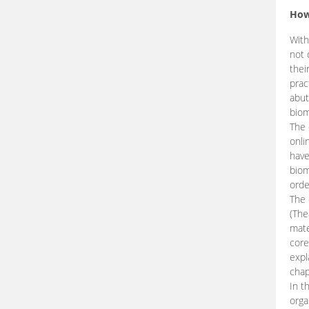
How
With
not 
thei
prac
abut
biom
The 
onli
have
biom
orde
The
(The
mate
core
expl
chap
In t
orga