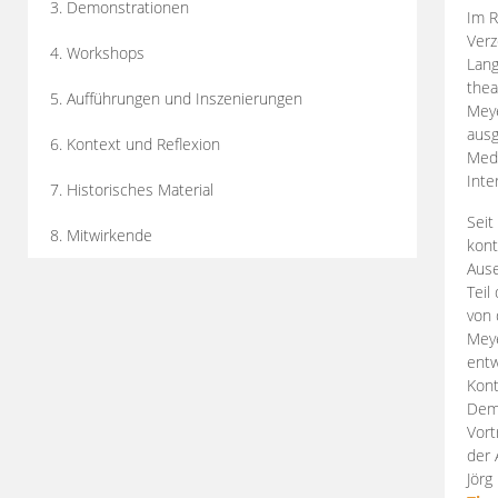
3. Demonstrationen
Im R
Verz
4. Workshops
Lang
thea
5. Aufführungen und Inszenierungen
Mey
ausg
6. Kontext und Reflexion
Medi
Inte
7. Historisches Material
Seit
8. Mitwirkende
kont
Aus
Teil
von 
Meye
entw
Kont
Demo
Vort
der 
Jörg