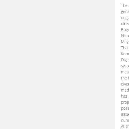
The 
gene
ongo
dire
Bogd
Niko
Meye
Than
Kom
Digi
syst
mean
the 
dive
medi
has 
proj
poss
issu
nume
At t