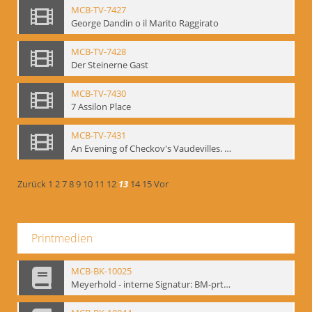
MCB-TV-7427
George Dandin o il Marito Raggirato
MCB-TV-7428
Der Steinerne Gast
MCB-TV-7430
7 Assilon Place
MCB-TV-7431
An Evening of Checkov's Vaudevilles. The Evils of Tobacco, The Bear, The Marriage Proposal
Zurück
1
2
7
8
9
10
11
12
13
14
15
Vor
Printmedien
MCB-BK-10025
Meyerhold - interne Signatur: BM-prt-233