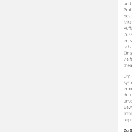
und 
Prob
beso
Mits
Auff
Zus
ents
scha
Eini
viel
thea
Um e
syst
ermö
durc
unve
Bewe
Info
ange
Zu 