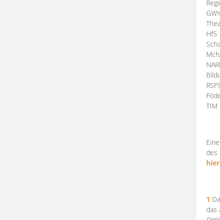
Regi
GW
Thea
HfS
Scha
Mch
NA
Bil
RSF
Föde
TI
Eine
des 
hier
1
Da
das
Digi