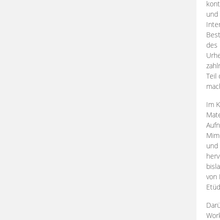
kont
und 
Inte
Best
des 
Urhe
zahl
Teil
mac
Im K
Mate
Aufn
Mime
und
herv
bisl
von 
Etüd
Darü
Work