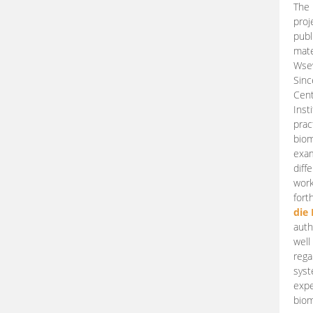
The 
proj
publ
mate
Wsew
Sinc
Cent
Inst
prac
biom
exam
diff
work
fort
die
auth
well
rega
syst
expe
biom