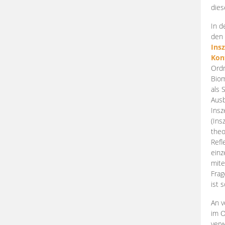
dies
In d
den 
Ins
Kon
Ordn
Biom
als 
Ausb
Insz
(Ins
theo
Refl
einz
mite
Frag
ist 
An v
im O
verw