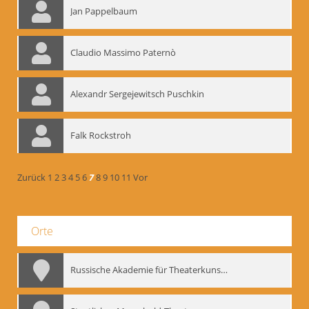
Jan Pappelbaum
Claudio Massimo Paternò
Alexandr Sergejewitsch Puschkin
Falk Rockstroh
Zurück
1
2
3
4
5
6
7
8
9
10
11
Vor
Orte
Russische Akademie für Theaterkunst – GITIS