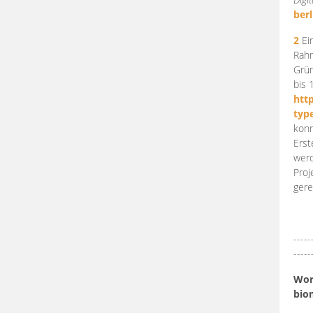
berl
2
Ein
Rahm
Grün
bis 
htt
typ
konn
Erst
werd
Proj
gere
-----
-----
Work
bio