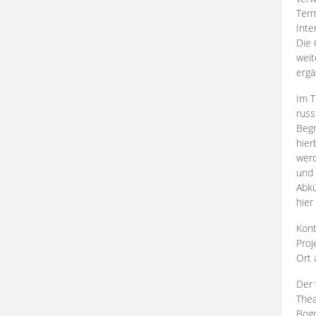
Term
Inte
Die 
weit
ergä
Im T
russ
Begr
hier
werd
und 
Abkü
hier
Kont
Proj
Ort
Der 
Thea
Bogd