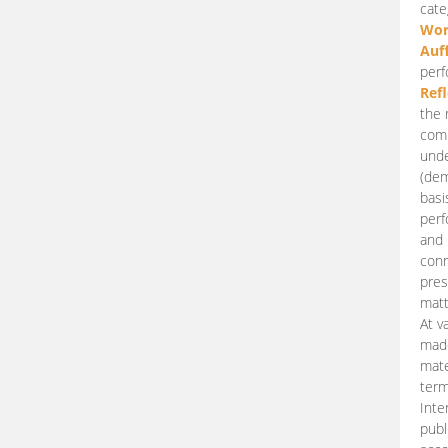
cate
Wor
Auf
perf
Ref
the 
comp
unde
(dem
basi
perf
and 
conn
pres
matt
At v
made
mate
term
Inte
publ