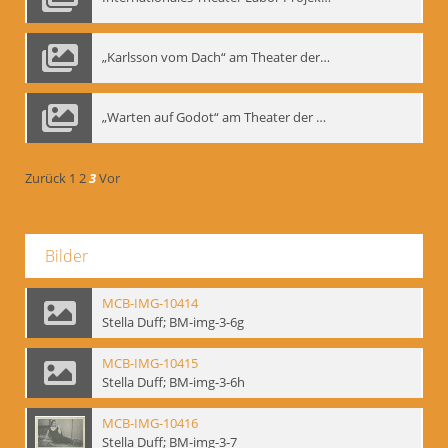
„Karlsson vom Dach“ am Theater der Satire, Moskau 1985
„Warten auf Godot“ am Theater der Saire, Moskau 1980er
Zurück
1
2
3
Vor
Bilder
MCB-IMG-10414
Stella Duff; BM-img-3-6g
MCB-IMG-10415
Stella Duff; BM-img-3-6h
MCB-IMG-10416
Stella Duff; BM-img-3-7