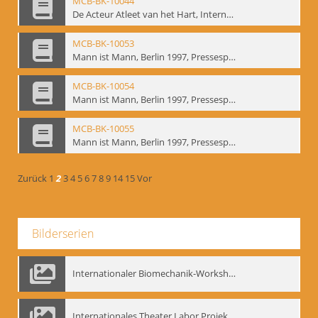
MCB-BK-10044
De Acteur Atleet van het Hart, Internationale Konferenz, Gent, 17.11.2004 - interne Signatur: BM-prt-253
MCB-BK-10053
Mann ist Mann, Berlin 1997, Pressespiegel - interne Signatur: BM-prt-262-1
MCB-BK-10054
Mann ist Mann, Berlin 1997, Pressespiegel - interne Signatur: BM-prt-262-2
MCB-BK-10055
Mann ist Mann, Berlin 1997, Pressespiegel - interne Signatur: BM-prt-262-3
Zurück
1
2
3
4
5
6
7
8
9
14
15
Vor
Bilderserien
Internationaler Biomechanik-Workshop, Moskau 1993
Internationales Theater Labor Projekt: Play Don Juan