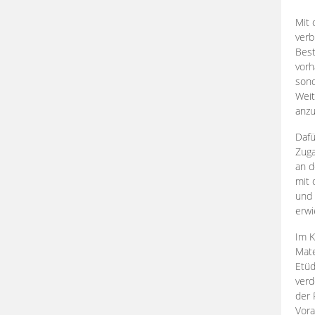
Mit 
verb
Best
vorh
son
Weit
anzu
Dafü
Zuga
an d
mit 
und 
erwi
Im K
Mate
Etü
verd
der 
Vora