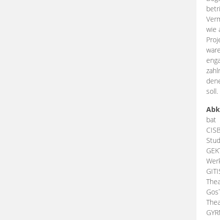
betr
Verm
wie 
Proj
ware
enga
zahl
dene
soll.
Abk
bat
CIS
Stud
GEK
Werk
GIT
Thea
Gos
Thea
GY