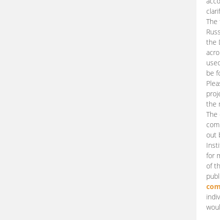
acco
clari
The 
Russ
the 
acro
used
be f
Plea
proj
the 
The 
comm
out 
Inst
for 
of t
publ
com
indi
woul