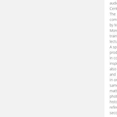
audi
Cent
The 
comp
by M
More
trai
lect
A sp
prod
in c
insp
also
and 
In o
same
matt
phot
hist
refe
seco