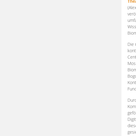
The
(Ale
verö
umfa
Wiss
Biom
Die 
kont
Cent
Mosk
Biom
Bogd
Kont
Fund
Durc
Komp
gefö
Digi
dies
gesi