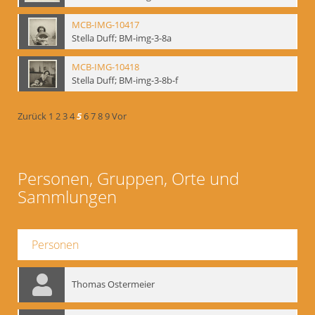
MCB-IMG-10417
Stella Duff; BM-img-3-8a
MCB-IMG-10418
Stella Duff; BM-img-3-8b-f
Zurück
1
2
3
4
5
6
7
8
9
Vor
Personen, Gruppen, Orte und
Sammlungen
Personen
Thomas Ostermeier