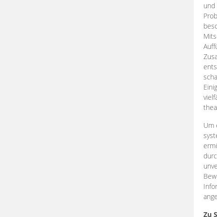
und 
Prob
beso
Mits
Auff
Zus
ents
scha
Eini
viel
thea
Um e
syst
ermö
durc
unve
Bewe
Info
ange
Zu 