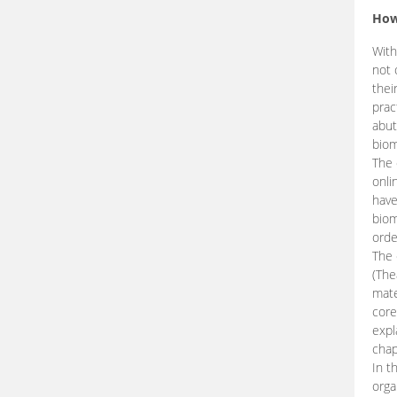
How
With
not 
thei
prac
abut
biom
The 
onli
have
biom
orde
The
(The
mate
core
expl
chap
In t
orga