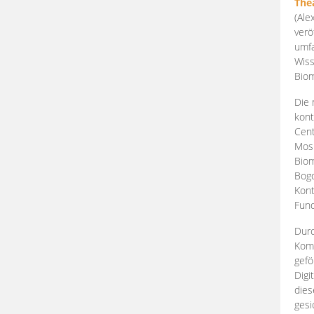
The
(Ale
verö
umfa
Wiss
Biom
Die 
kont
Cent
Mosk
Biom
Bogd
Kont
Fund
Durc
Komp
gefö
Digi
dies
gesi