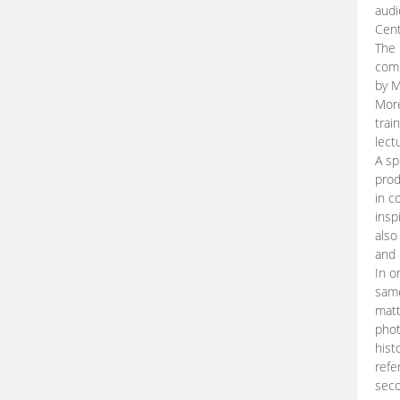
audi
Cent
The 
comp
by M
More
trai
lect
A sp
prod
in c
insp
also
and 
In o
same
matt
phot
hist
refe
seco