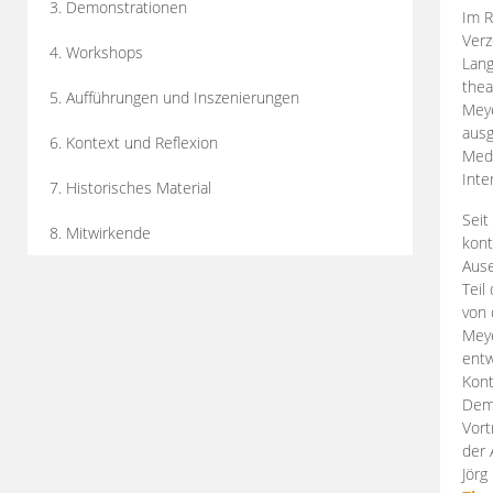
3. Demonstrationen
Im R
Verz
4. Workshops
Lang
thea
5. Aufführungen und Inszenierungen
Mey
ausg
6. Kontext und Reflexion
Medi
Inte
7. Historisches Material
Seit
8. Mitwirkende
kont
Aus
Teil
von 
Meye
entw
Kont
Demo
Vort
der 
Jörg