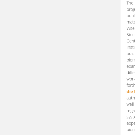
The 
proj
publ
mate
Wsew
Sinc
Cent
Inst
prac
biom
exam
diff
work
fort
die
auth
well
rega
syst
expe
biom