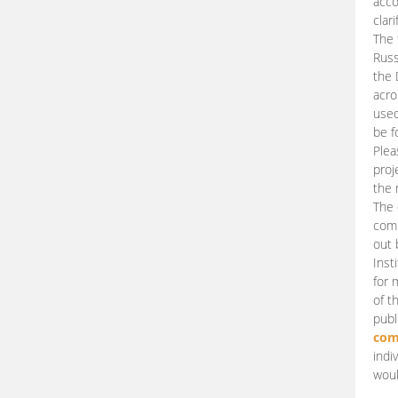
acco
clari
The 
Russ
the 
acro
used
be f
Plea
proj
the 
The 
comm
out 
Inst
for 
of t
publ
com
indi
woul