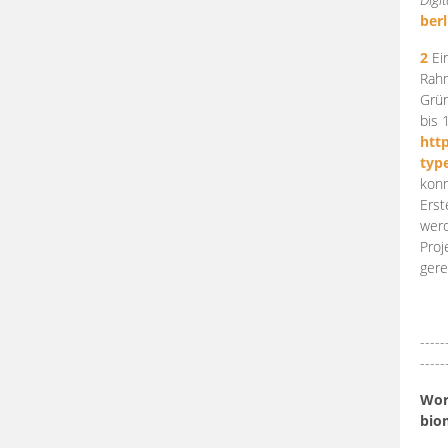
berl
2
Ein
Rahm
Grün
bis 
htt
typ
konn
Erst
werd
Proj
gere
-----
-----
Work
bio