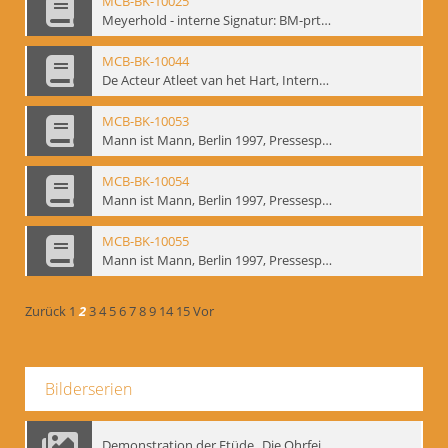
MCB-BK-10025
Meyerhold - interne Signatur: BM-prt-233
MCB-BK-10044
De Acteur Atleet van het Hart, Internationale Konferenz, Gent, 17.11.2004 - interne Signatur: BM-prt-253
MCB-BK-10053
Mann ist Mann, Berlin 1997, Pressespiegel - interne Signatur: BM-prt-262-1
MCB-BK-10054
Mann ist Mann, Berlin 1997, Pressespiegel - interne Signatur: BM-prt-262-2
MCB-BK-10055
Mann ist Mann, Berlin 1997, Pressespiegel - interne Signatur: BM-prt-262-3
Zurück
1
2
3
4
5
6
7
8
9
14
15
Vor
Bilderserien
Demonstration der Etüde „Die Ohrfeige“