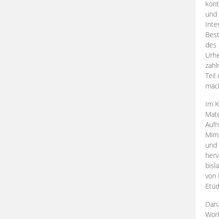
kont
und 
Inte
Best
des 
Urhe
zahl
Teil
mac
Im K
Mate
Aufn
Mime
und
herv
bisl
von 
Etüd
Darü
Work