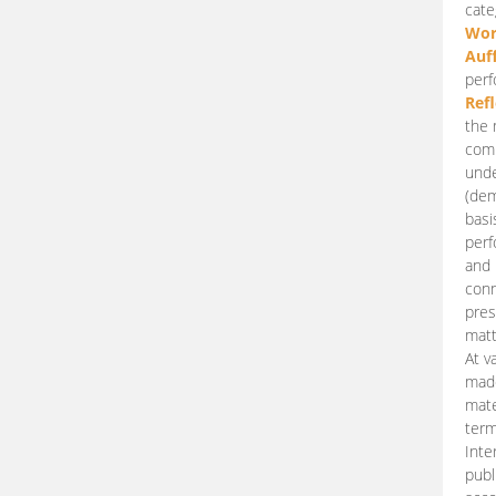
cate
Wor
Auf
perf
Ref
the 
comp
unde
(dem
basi
perf
and 
conn
pres
matt
At v
made
mate
term
Inte
publ