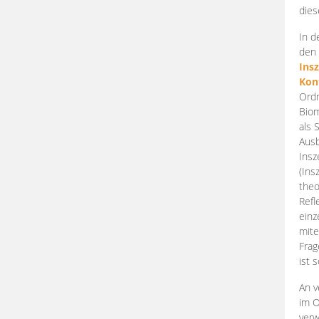
dies
In d
den 
Ins
Kon
Ordn
Biom
als 
Ausb
Insz
(Ins
theo
Refl
einz
mite
Frag
ist 
An v
im O
verw