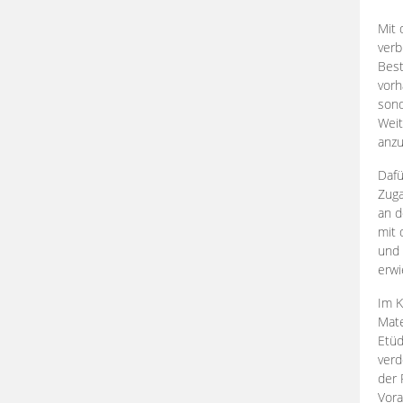
Mit 
verb
Best
vorh
son
Weit
anzu
Dafü
Zuga
an d
mit 
und 
erwi
Im K
Mate
Etü
verd
der 
Vora