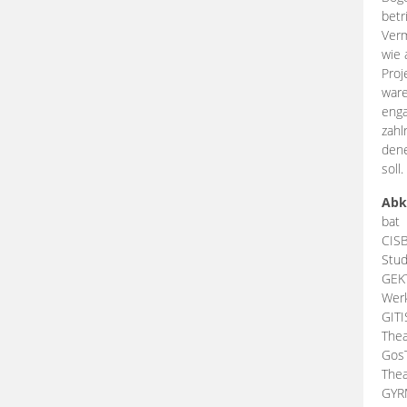
betr
Verm
wie 
Proj
ware
enga
zahl
dene
soll.
Abk
bat
CIS
Stud
GEK
Werk
GIT
Thea
Gos
Thea
GY