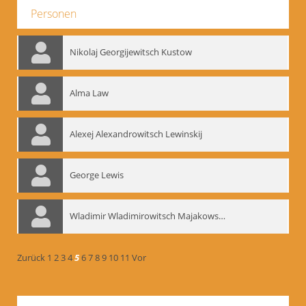
Personen
Nikolaj Georgijewitsch Kustow
Alma Law
Alexej Alexandrowitsch Lewinskij
George Lewis
Wladimir Wladimirowitsch Majakowskij
Zurück
1
2
3
4
5
6
7
8
9
10
11
Vor