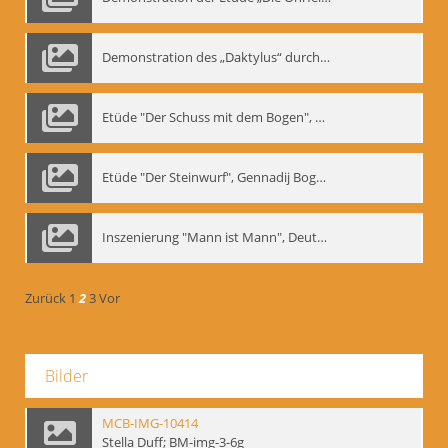
Demonstration des „Daktylus“ durch Gennadij Nikolajewitsch Bogdanow, Berlin 1991
Etüde "Der Schuss mit dem Bogen", Gennadij Bogdanow
Etüde "Der Steinwurf", Gennadij Bogdanow
Inszenierung "Mann ist Mann", Deutsches Theater Berlin, 1997
Zurück
1
2
3
Vor
Bilder
MCB-IMG-10414
Stella Duff; BM-img-3-6g