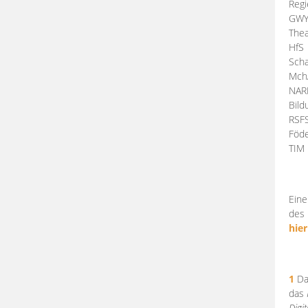
Regi
GW
Thea
HfS
Scha
Mch
NA
Bil
RSF
Föde
TI
Eine
des 
hier
1
Da
das
Digi