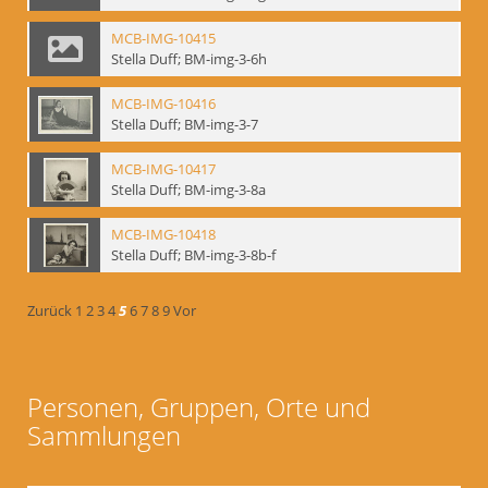
MCB-IMG-10415
Stella Duff; BM-img-3-6h
MCB-IMG-10416
Stella Duff; BM-img-3-7
MCB-IMG-10417
Stella Duff; BM-img-3-8a
MCB-IMG-10418
Stella Duff; BM-img-3-8b-f
Zurück
1
2
3
4
5
6
7
8
9
Vor
Personen, Gruppen, Orte und
Sammlungen