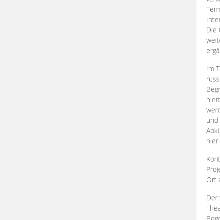
Term
Inte
Die 
weit
ergä
Im T
russ
Begr
hier
werd
und 
Abkü
hier
Kont
Proj
Ort
Der 
Thea
Bogd