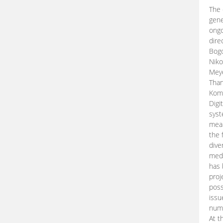
The 
gene
ongo
dire
Bogd
Niko
Meye
Than
Kom
Digi
syst
mean
the 
dive
medi
has 
proj
poss
issu
nume
At t