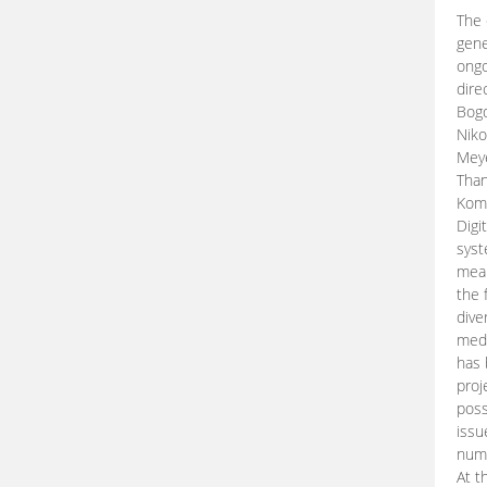
The 
gene
ongo
dire
Bogd
Niko
Meye
Than
Kom
Digi
syst
mean
the 
dive
medi
has 
proj
poss
issu
nume
At t