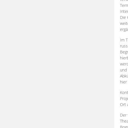
Term
Inte
Die 
weit
ergä
Im T
russ
Begr
hier
werd
und 
Abkü
hier
Kont
Proj
Ort
Der 
Thea
Bogd