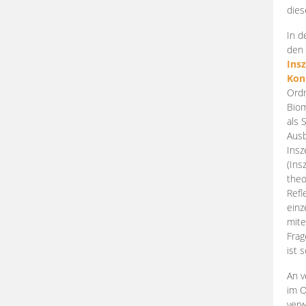
dies
In d
den 
Ins
Kon
Ordn
Biom
als 
Ausb
Insz
(Ins
theo
Refl
einz
mite
Frag
ist 
An v
im O
verw