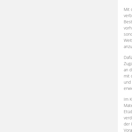
Mit 
verb
Best
vorh
son
Weit
anzu
Dafü
Zuga
an d
mit 
und 
erwi
Im K
Mate
Etü
verd
der 
Vora