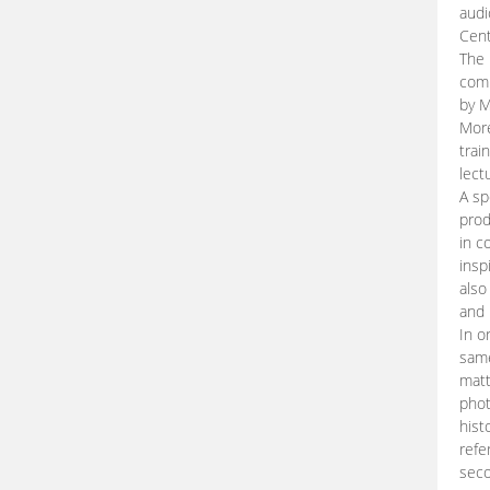
audi
Cent
The 
comp
by M
More
trai
lect
A sp
prod
in c
insp
also
and 
In o
same
matt
phot
hist
refe
seco