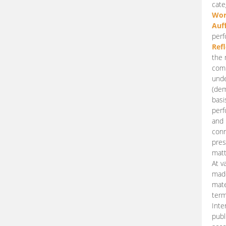
cate
Wor
Auf
perf
Ref
the 
comp
unde
(dem
basi
perf
and 
conn
pres
matt
At v
made
mate
term
Inte
publ