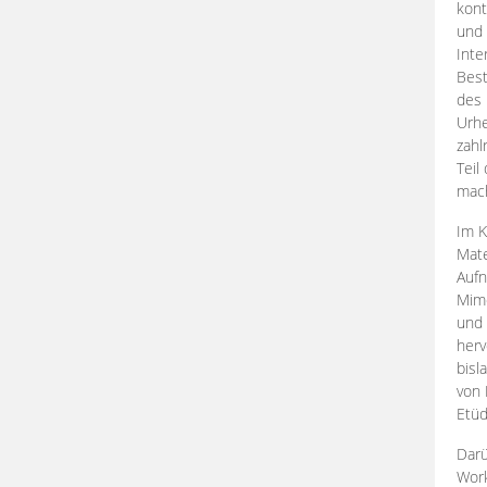
kont
und 
Inte
Best
des 
Urhe
zahl
Teil
mac
Im K
Mate
Aufn
Mime
und
herv
bisl
von 
Etüd
Darü
Work