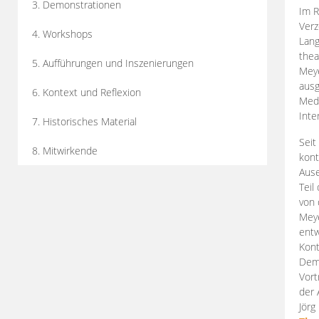
3. Demonstrationen
Im R
Verz
4. Workshops
Lang
thea
5. Aufführungen und Inszenierungen
Mey
ausg
6. Kontext und Reflexion
Medi
Inte
7. Historisches Material
Seit
8. Mitwirkende
kont
Aus
Teil
von 
Meye
entw
Kont
Demo
Vort
der 
Jörg