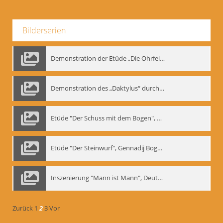
Bilderserien
Demonstration der Etüde „Die Ohrfeige“
Demonstration des „Daktylus“ durch Gennadij Nikolajewitsch Bogdanow, Berlin 1991
Etüde "Der Schuss mit dem Bogen", Gennadij Bogdanow
Etüde "Der Steinwurf", Gennadij Bogdanow
Inszenierung "Mann ist Mann", Deutsches Theater Berlin, 1997
Zurück
1
2
3
Vor