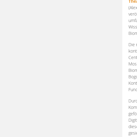
The
(Ale
verö
umfa
Wiss
Biom
Die 
kont
Cent
Mosk
Biom
Bogd
Kont
Fund
Durc
Komp
gefö
Digi
dies
gesi