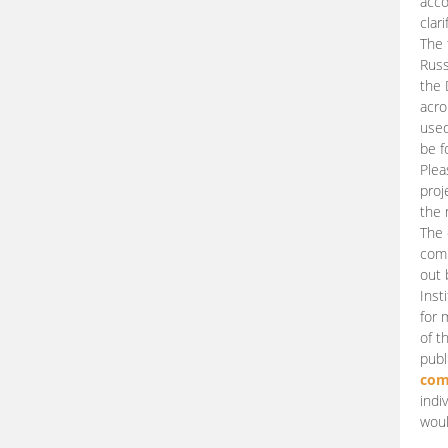
acco
clari
The 
Russ
the 
acro
used
be f
Plea
proj
the 
The 
comm
out 
Inst
for 
of t
publ
com
indi
woul