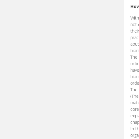
How
With
not 
thei
prac
abut
biom
The 
onli
have
biom
orde
The
(The
mate
core
expl
chap
In t
orga