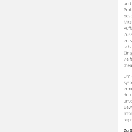
und 
Prob
beso
Mits
Auff
Zus
ents
scha
Eini
viel
thea
Um e
syst
ermö
durc
unve
Bewe
Info
ange
Zu 