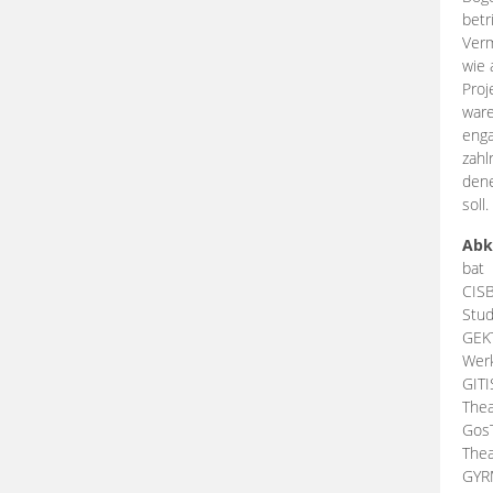
betr
Verm
wie 
Proj
ware
enga
zahl
dene
soll.
Abk
bat
CIS
Stud
GEK
Werk
GIT
Thea
Gos
Thea
GY