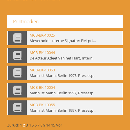
Printmedien
MCB-BK-10025
Meyerhold - interne Signatur: BM-prt-233
MCB-BK-10044
De Acteur Atleet van het Hart, Internationale Konferenz, Gent, 17.11.2004 - interne Signatur: BM-prt-253
MCB-BK-10053
Mann ist Mann, Berlin 1997, Pressespiegel - interne Signatur: BM-prt-262-1
MCB-BK-10054
Mann ist Mann, Berlin 1997, Pressespiegel - interne Signatur: BM-prt-262-2
MCB-BK-10055
Mann ist Mann, Berlin 1997, Pressespiegel - interne Signatur: BM-prt-262-3
Zurück
1
2
3
4
5
6
7
8
9
14
15
Vor