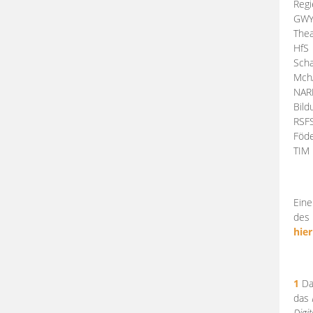
Regi
GW
Thea
HfS
Scha
Mch
NA
Bil
RSF
Föde
TI
Eine
des 
hier
1
Da
das
Digi