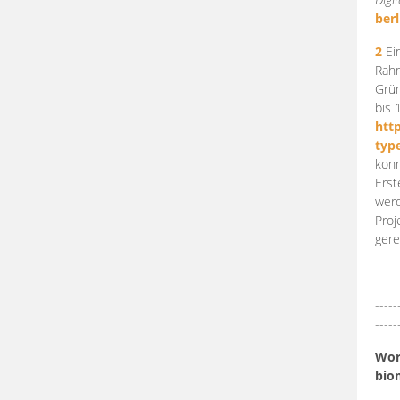
berl
2
Ein
Rahm
Grün
bis 
htt
typ
konn
Erst
werd
Proj
gere
-----
-----
Work
bio