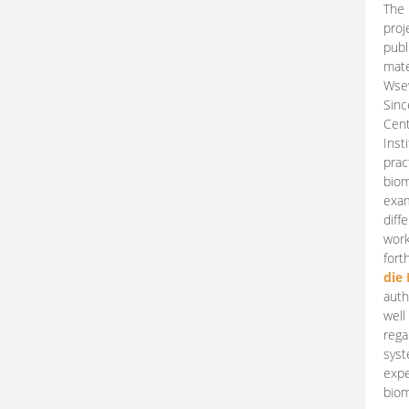
The 
proj
publ
mate
Wsew
Sinc
Cent
Inst
prac
biom
exam
diff
work
fort
die
auth
well
rega
syst
expe
biom