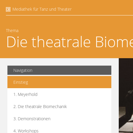
Mediathek für Tanz und Theater
Thema
Die theatrale Biom
Navigation
Einstieg
1. Meyerhold
2. Die theatrale Biomechanik
3. Demonstrationen
4. Workshops