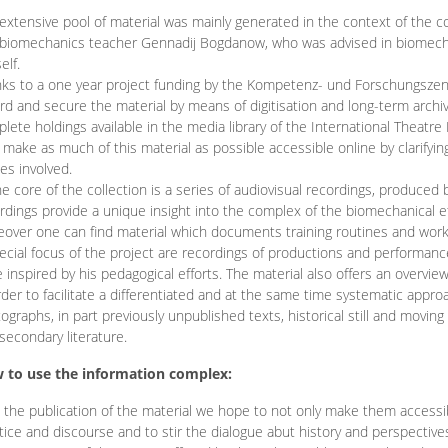
extensive pool of material was mainly generated in the context of the 
biomechanics teacher Gennadij Bogdanow, who was advised in biomechan
elf.
ks to a one year project funding by the Kompetenz- und Forschungszentru
rd and secure the material by means of digitisation and long-term archivi
lete holdings available in the media library of the International Theatre
o make as much of this material as possible accessible online by clarify
ies involved.
he core of the collection is a series of audiovisual recordings, produ
rdings provide a unique insight into the complex of the biomechanical 
over one can find material which documents training routines and works
ecial focus of the project are recordings of productions and performan
 inspired by his pedagogical efforts. The material also offers an overvie
rder to facilitate a differentiated and at the same time systematic appro
ographs, in part previously unpublished texts, historical still and movin
secondary literature.
 to use the information complex:
 the publication of the material we hope to not only make them access
tice and discourse and to stir the dialogue abut history and perspective