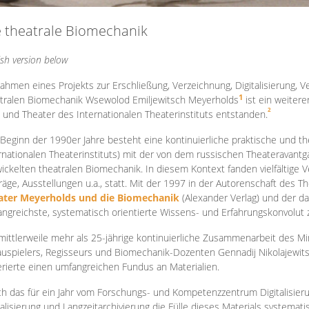
e theatrale Biomechanik
ish version below
ahmen eines Projekts zur Erschließung, Verzeichnung, Digitalisierung, Ve
1
tralen Biomechanik Wsewolod Emiljewitsch Meyerholds
ist ein weiter
2
 und Theater des Internationalen Theaterinstituts entstanden.
 Beginn der 1990er Jahre besteht eine kontinuierliche praktische und
rnationalen Theaterinstituts) mit der von dem russischen Theateravantg
ickelten theatralen Biomechanik. In diesem Kontext fanden vielfältige
räge, Ausstellungen u.a., statt. Mit d
er 1997 in der Autorenschaft des T
ater Meyerholds und die Biomechanik
(Alexander Verlag) und der d
ngreichste, systematisch orientierte Wissens- und Erfahrungskonvolut
mittlerweile mehr als 25-jährige kontinuierliche Zusammenarb
eit des M
uspielers, Regisseurs und Biomechanik-Dozenten Gennadij Nikolajewit
rierte einen umfangreichen Fundus an Materialien.
h das für ein Jahr vom Forschungs- und Kompetenzzentrum Digitalisier
talisierung und Langzeitarchivierung die Fülle dieses Materials systemat