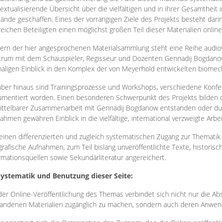
extualisierende Übersicht über die vielfältigen und in ihrer Gesamtheit
ände geschaffen. Eines der vorrangigen Ziele des Projekts besteht darin
reichen Beteiligten einen möglichst großen Teil dieser Materialien onlin
ern der hier angesprochenen Materialsammlung steht eine Reihe audi
rum mit dem Schauspieler, Regisseur und Dozenten Gennadij Bogdanow
aligen Einblick in den Komplex der von Meyerhold entwickelten biome
ber hinaus sind Trainingsprozesse und Workshops, verschiedene Konfer
mentiert worden. Einen besonderen Schwerpunkt des Projekts bilden di
ttelbarer Zusammenarbeit mit Gennadij Bogdanow entstanden oder durc
ahmen gewähren Einblick in die vielfältige, international verzweigte Arbe
inen differenzierten und zugleich systematischen Zugang zur Thematik 
grafische Aufnahmen, zum Teil bislang unveröffentlichte Texte, histori
rmationsquellen sowie Sekundärliteratur angereichert.
Systematik und Benutzung dieser Seite:
der Online-Veröffentlichung des Themas verbindet sich nicht nur die Abs
andenen Materialien zugänglich zu machen, sondern auch deren Anwend