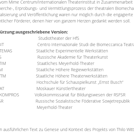
vom Mime Centrum/Internationalen Theaterinstitut in Zusammenarbeit 
erche-, Erprobungs- und Vermittlungsprozess der theatralen Biomechan
talisierung und Veröffentlichung waren nur möglich durch die engagiert
ntlicher Förderer, denen hier von ganzem Herzen gedankt werden soll.
ürzung:
ausgeschriebene Version:
Studiotheater der HfS
BIT
Centro Internazionale Studi die Biomeccanica Teatr
TEMAS
Staatliche Experimentelle Werkstätten
IS
Russische Akademie für Theaterkunst
TIM
Staatliches Meyerhold-Theater
RM
Staatliche Höhere Regiewerkstätten
YTM
Staatliche Höhere Theaterwerkstätten
Hochschule für Schauspielkunst „Ernst Busch“
AT
Moskauer Künstlertheater
RKOMPROS
Volkskommissariat für Bildungswesen der RSFSR
SR
Russische Sozialistische Föderative Sowjetrepublik
M Meyerhold-Theater
n ausführlichen Text zu Genese und Kontext des Projekts von Thilo Wit