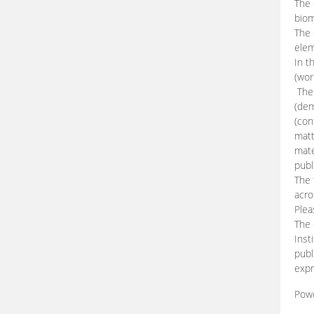
The 
biom
The
elem
In t
(wor
The 
(dem
(con
matt
mate
publ
The 
acro
Plea
The 
Inst
publ
expr
Pow