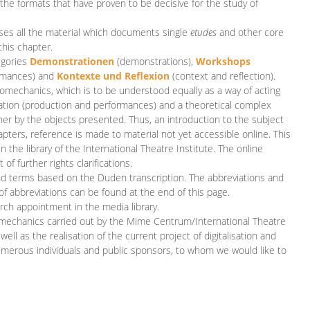
 the formats that have proven to be decisive for the study of
es all the material which documents single
etudes
and other core
this chapter.
egories
D
emonstrationen
(demonstrations),
Workshops
rmances)
and
Kontexte und Reflexion
(context and reflection).
iomechanics, which is to be understood equally as a way of acting
eation (production and performances) and a theoretical complex
her by the objects presented. Thus, an introduction to the subject
apters, reference is made to material not yet accessible online. This
n the library of the International Theatre Institute. The online
 further rights clarifications.
and terms based on the Duden transcription. The abbreviations and
of abbreviations can be found at the end of this page.
rch appointment in the media library.
omechanics carried out by the Mime Centrum/International Theatre
ll as the realisation of the current project of digitalisation and
merous individuals and public sponsors, to whom we would like to