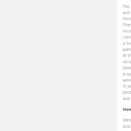
The 
and 
hims
Than
reco
comp
is t
part
At t
reco
More
A sp
were
In o
phot
and 
How
With
prac