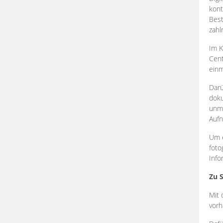
kont
Best
zahl
Im K
Cent
einm
Darü
doku
unmi
Aufn
Um e
foto
Info
Zu 
Mit 
vorh