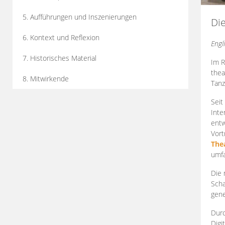
5. Aufführungen und Inszenierungen
Di
6. Kontext und Reflexion
Engl
7. Historisches Material
Im R
thea
8. Mitwirkende
Tanz
Seit
Inte
entw
Vort
The
umfa
Die 
Scha
gene
Durc
Digi