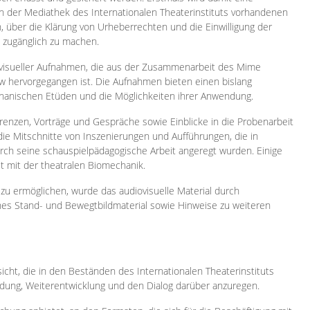
 in der Mediathek des Internationalen Theaterinstituts vorhandenen
, über die Klärung von Urheberrechten und die Einwilligung der
e zugänglich zu machen.
ovisueller Aufnahmen, die aus der Zusammenarbeit des Mime
 hervorgegangen ist. Die Aufnahmen bieten einen bislang
chanischen Etüden und die Möglichkeiten ihrer Anwendung.
enzen, Vorträge und Gespräche sowie Einblicke in die Probenarbeit
e Mitschnitte von Inszenierungen und Aufführungen, die in
h seine schauspielpädagogische Arbeit angeregt wurden. Einige
it mit der theatralen Biomechanik.
zu ermöglichen, wurde das audiovisuelle Material durch
sches Stand- und Bewegtbildmaterial sowie Hinweise zu weiteren
icht, die in den Beständen des Internationalen Theaterinstituts
ung, Weiterentwicklung und den Dialog darüber anzuregen.