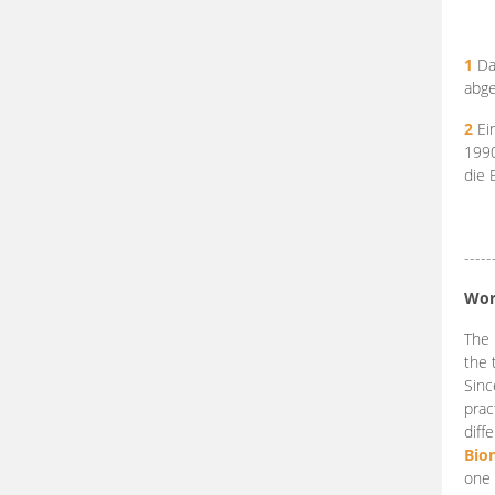
1
Da
abge
2
Ein
199
die 
-----
Wor
The 
the 
Sinc
prac
diff
Bio
one 