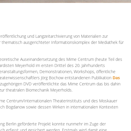
röffentlichung und Langzeitarchivierung von Materialien zur
er thematisch ausgerichteter Informationskomplex der Mediathek für
 theoretische Auseinandersetzung des Mime Centrum (heute Teil des
ardisten Meyerhold im ersten Drittel des 20. Jahrhunderts
 Veranstaltungsformen, Demonstrationen, Workshops, öffentliche
heaterwissenschaftlers Jörg Bochow entstandenen Publikation
Das
azugehörigen DVD veröffentlichte das Mime Centrum das bis dahin
 zur theatralen Biomechanik Meyerholds.
ime Centrum/Internationalen Theaterinstituts und des Moskauer
sch Bogdanow sowie dessen Wirken in internationalen Kontexten
ung Berlin geförderte Projekt konnte nunmehr im Zuge der
isch erfasst und gesichert werden. Erstmals wird damit eine