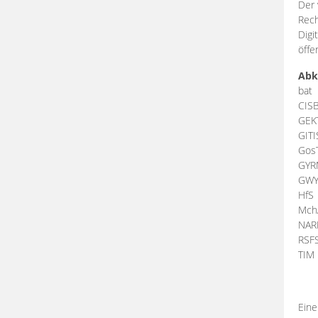
Der 
Rech
Digi
öffe
Abk
bat
CIS
GEK
GIT
Gos
GY
GW
HfS
Mch
NA
RSF
TI
Eine