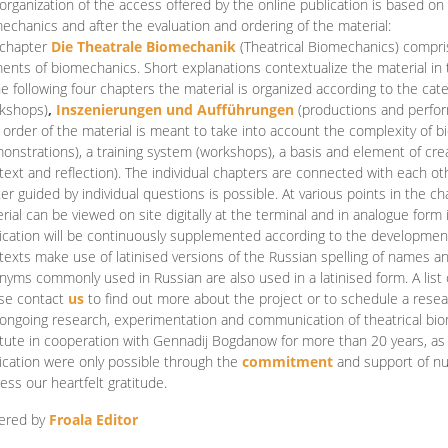
organization of the access offered by the online publication is based on
echanics and after the evaluation and ordering of the material:
 chapter
Die Theatrale Biomechanik
(Theatrical Biomechanics)
compris
ents of biomechanics. Short explanations contextualize the material in 
he following four chapters the material is organized according to the cat
kshops)
,
Inszenierungen und Aufführungen
(productions and perfo
order of the material is meant to take into account the complexity of b
onstrations), a training system (workshops), a basis and element of cr
text and reflection). The individual chapters are connected with each ot
er guided by individual questions is possible. At various points in the ch
rial can be viewed on site digitally at the terminal and in analogue form i
ication will be continuously supplemented according to the development of
texts make use of latinised versions of the Russian spelling of names 
nyms commonly used in Russian are also used in a latinised form. A list 
se contact
us
to find out more about the project or to schedule a resea
ongoing research, experimentation and communication of theatrical bi
itute in cooperation with Gennadij Bogdanow for more than 20 years, as we
ication were only possible through the
commitment
and support of nu
ess our heartfelt gratitude.
ered by
Froala Editor