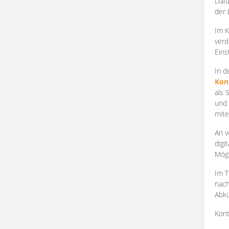
Dafü
der 
Im K
verd
Eins
In d
Kon
als 
und 
mite
An v
digi
Mögl
Im T
nach
Abkü
Kont