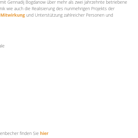
mit Gennadij Bogdanow über mehr als zwei Jahrzehnte betriebene
ik wie auch die Realisierung des nunmehrigen Projekts der
e
Mitwirkung
und Unterstützung zahlr
eicher Personen und
ale
tenbecher finden Sie
hier