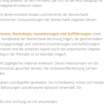
ichung anbietet, an den Formaten, die sich für die Beschäftigung mit
 maßgebend erwiesen haben:
 mit denen einzelne Etüden und Elemente der Biomechanik
heoretischen Voraussetzungen der Biomechanik ergänzen diesen
ionen
,
Workshops
,
Inszenierungen und Aufführungen
sowie
er Komplexität der Biomechanik Rechnung tragen, die gleichermaßen
ierungsgrundlage und -element (Inszenierungen und Aufführungen)
ichwohl sind die einzelnen Kapitel durch die präsentierten Objekte
ieg in die Thematik ist so ebenfalls möglich.
ht zugängliches Material verwiesen. Dieses Material kann vor Ort
rinstituts gesichtet werden. Die Onlineveröffentlichung soll den
den.
amen und Begriffen gearbeitet. Die Schreibweise richtet sich hierbei
 Abkürzungen und Akronyme latinisiert verwendet. Ein
 für eine Sichtung vor Ort anzumelden.