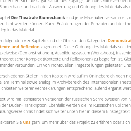
r orientiert sich die Organisation des Zugangs, den die Onlineveröffentl
Biomechanik und nach der Auswertung und Ordnung des Materials als
apite
l
Die Theatrale Biomechanik
sind jene Materialien versammelt,
eutlicht werden können. Kurze Erläuterungen der Prinzipien und der t
tieg in das Material.
en folgenden vier Kapiteln sind die Objekte den Kategorien
Demonstrat
texte und Reflexion
zugeordnet. Diese Ordnung des Materials soll d
Spielweise (Demonstrationen), Ausbildungssystem (Workshops), Inszen
theoretischer Komplex (Kontexte und Reflexionen) zu begreifen ist. Gle
inander verbunden. Ein von individuellen Fragestellungen geleiteter Einst
erschiedenen Stellen in den Kapiteln wird auf im Onlinebereich noch nic
tal am Terminal sowie analog im Archivbereich des Internationalen Theate
ichkeiten weiterer Rechteklärungen entsprechend laufend ergänzt wer
ext wird mit latinisierten Versionen der russischen Schreibweisen von N
 der Duden-Transkription. Ebenfalls werden die im Russischen üblichen
rzungsverzeichnis findet sich weiter unten hier in diesem Einstiegstext
aktieren Sie
uns
gern, um mehr über das Projekt zu erfahren oder sich