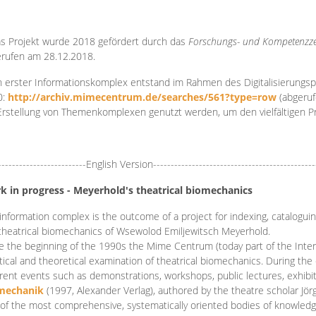
s Projekt wurde 2018 gefördert durch das
Forschungs- und Kompetenzze
rufen am 28.12.2018.
 erster Informationskomplex entstand im Rahmen des Digitalisierungsp
0:
http://archiv.mimecentrum.de/searches/561?type=row
(abgeruf
Erstellung von Themenkomplexen genutzt werden, um den vielfältigen 
-------------------------English Version----------------------------------------------
k in progress - Meyerhold's theatrical biomechanics
information complex is the outcome of a project for indexing, cataloguing,
theatrical biomechanics of Wsewolod Emiljewitsch Meyerhold.
e the beginning of the 1990s the Mime Centrum (today part of the Intern
tical and theoretical examination of theatrical biomechanics. During t
erent events such as demonstrations, workshops, public lectures, exhibi
mechanik
(1997, Alexander Verlag), authored by the theatre scholar Jö
of the most comprehensive, systematically oriented bodies of knowledg