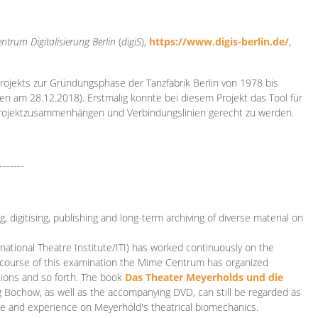
ntrum Digitalisierung
Berlin
(
digiS
),
https://www.digis-berlin.de/
,
rojekts zur Gründungsphase der Tanzfabrik Berlin von 1978 bis
en am 28.12.2018). Erstmalig konnte bei diesem Projekt das Tool für
Projektzusammenhängen und Verbindungslinien gerecht zu werden.
-------
 digitising, publishing and long-term archiving of diverse material on
ational Theatre Institute/ITI) has worked continuously on the
he course of this examination the Mime Centrum has organized
tions and so forth. The book
Das Theater Meyerholds und die
rg Bochow, as well as the accompanying DVD, can still be regarded as
e and experience on Meyerhold's theatrical biomechanics.