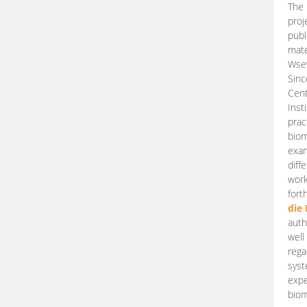
The 
proj
publ
mate
Wsew
Sinc
Cent
Inst
prac
biom
exam
diff
work
fort
die
auth
well
rega
syst
expe
biom