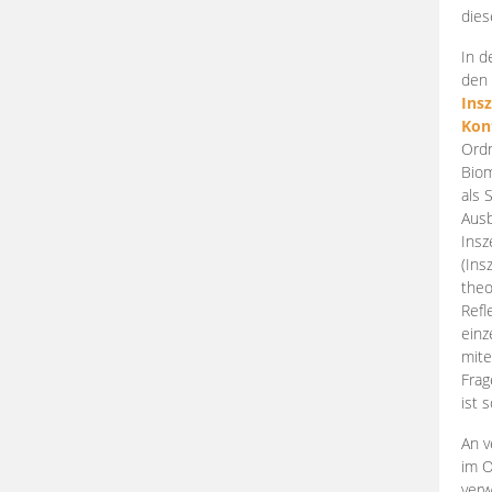
dies
In d
den 
Ins
Kon
Ordn
Biom
als 
Ausb
Insz
(Ins
theo
Refl
einz
mite
Frag
ist 
An v
im O
verw