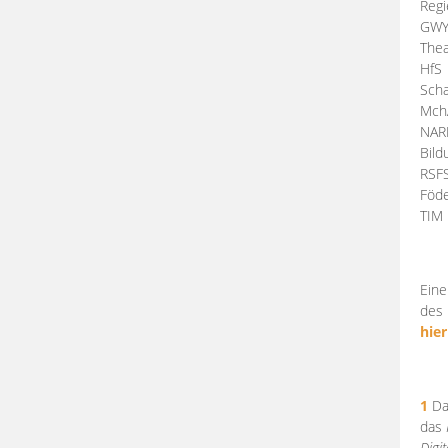
Regi
GW
Thea
HfS
Scha
Mch
NA
Bil
RSF
Föde
TI
Eine
des 
hier
1
Da
das
Digi