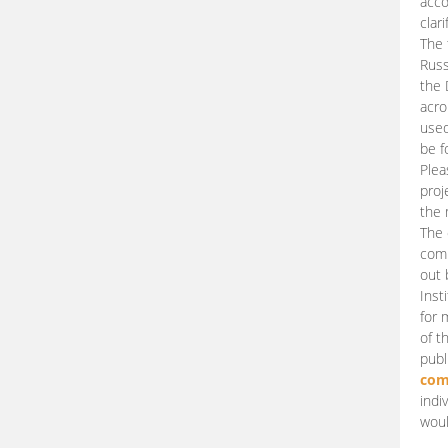
acco
clari
The 
Russ
the 
acro
used
be f
Plea
proj
the 
The 
comm
out 
Inst
for 
of t
publ
com
indi
woul