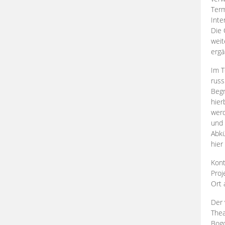
Term
Inte
Die 
weit
ergä
Im T
russ
Begr
hier
werd
und 
Abkü
hier
Kont
Proj
Ort
Der 
Thea
Bogd