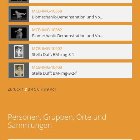
MCB-IMG-10358
Biomechanik-Demonstration und Vortrag, Berliner Ensemble, 04.10.1991
MCB-IMG-10362
Biomechanik-Demonstration und Vortrag, Berliner Ensemble, 04.10.1991
MCB-IMG-10402
Stella Duff; BM-img-3-1
MCB-IMG-10403
Stella Duff; BM-img-3-2-f
Zurück
1
2
3
4
5
6
7
8
9
Vor
Personen, Gruppen, Orte und
Sammlungen