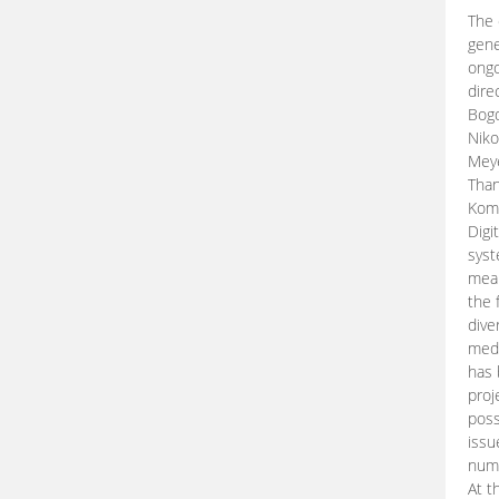
The 
gene
ongo
dire
Bogd
Niko
Meye
Than
Kom
Digi
syst
mean
the 
dive
medi
has 
proj
poss
issu
nume
At t