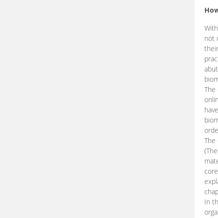
How
With
not 
thei
prac
abut
biom
The 
onli
have
biom
orde
The
(The
mate
core
expl
chap
In t
orga