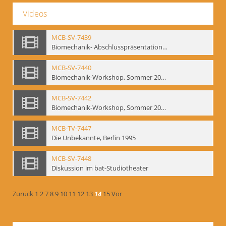
Videos
MCB-SV-7439
Biomechanik- Abschlusspräsentation des Workshops Sommer 2001
MCB-SV-7440
Biomechanik-Workshop, Sommer 2002
MCB-SV-7442
Biomechanik-Workshop, Sommer 2003
MCB-TV-7447
Die Unbekannte, Berlin 1995
MCB-SV-7448
Diskussion im bat-Studiotheater
Zurück
1
2
7
8
9
10
11
12
13
14
15
Vor