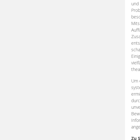
und 
Prob
beso
Mits
Auff
Zus
ents
scha
Eini
viel
thea
Um e
syst
ermö
durc
unve
Bewe
Info
ange
Zu 