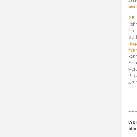
berl
2
Ein
Rahm
Grün
bis 
htt
typ
konn
Erst
werd
Proj
gere
-----
-----
Work
bio