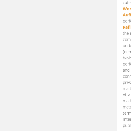
cate
Wor
Auf
perf
Ref
the 
comp
unde
(dem
basi
perf
and 
conn
pres
matt
At v
made
mate
term
Inte
publ