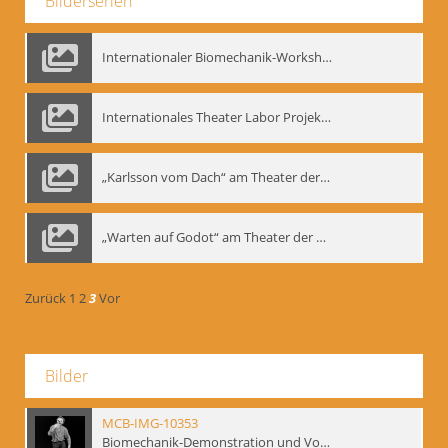
Bilderserien
Internationaler Biomechanik-Workshop, Moskau 1993
Internationales Theater Labor Projekt: Play Don Juan
„Karlsson vom Dach“ am Theater der Satire, Moskau 1985
„Warten auf Godot“ am Theater der Saire, Moskau 1980er
Zurück
1
2
3
Vor
Bilder
MCB-IMG-10353
Biomechanik-Demonstration und Vortrag, Berliner Ensemble, 04.10.1991