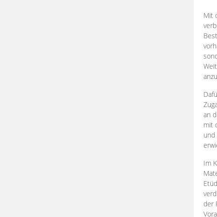
Mit 
verb
Best
vorh
son
Weit
anzu
Dafü
Zuga
an d
mit 
und 
erwi
Im K
Mate
Etü
verd
der 
Vora