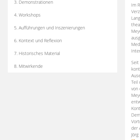
3. Demonstrationen
Im R
Verz
4. Workshops
Lang
thea
5. Aufführungen und Inszenierungen
Mey
ausg
6. Kontext und Reflexion
Medi
Inte
7. Historisches Material
Seit
8. Mitwirkende
kont
Aus
Teil
von 
Meye
entw
Kont
Demo
Vort
der 
Jörg