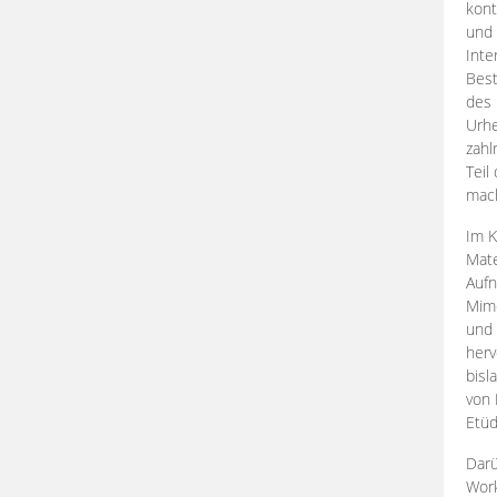
kont
und 
Inte
Best
des 
Urhe
zahl
Teil
mac
Im K
Mate
Aufn
Mime
und
herv
bisl
von 
Etüd
Darü
Work