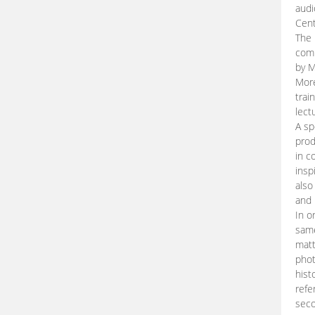
audi
Cent
The 
comp
by M
More
trai
lect
A sp
prod
in c
insp
also
and 
In o
same
matt
phot
hist
refe
seco