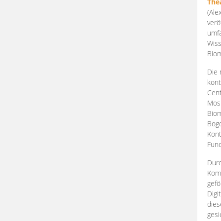
The
(Ale
verö
umfa
Wiss
Biom
Die 
kont
Cent
Mosk
Biom
Bogd
Kont
Fund
Durc
Komp
gefö
Digi
dies
gesi