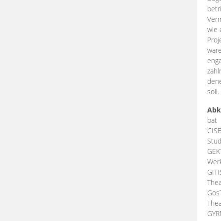
betr
Verm
wie 
Proj
ware
enga
zahl
dene
soll.
Abk
bat
CIS
Stud
GEK
Werk
GIT
Thea
Gos
Thea
GY