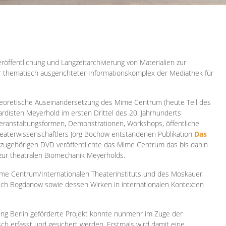
röffentlichung und Langzeitarchivierung von Materialien zur
er thematisch ausgerichteter Informationskomplex der Mediathek für
 theoretische Auseinandersetzung des Mime Centrum (heute Teil des
ardisten Meyerhold im ersten Drittel des 20. Jahrhunderts
 Veranstaltungsformen, Demonstrationen, Workshops, öffentliche
heaterwissenschaftlers Jörg Bochow entstandenen Publikation
Das
azugehörigen DVD veröffentlichte das Mime Centrum das bis dahin
 zur theatralen Biomechanik Meyerholds.
ime Centrum/Internationalen Theaterinstituts und des Moskauer
sch Bogdanow sowie dessen Wirken in internationalen Kontexten
ung Berlin geförderte Projekt konnte nunmehr im Zuge der
isch erfasst und gesichert werden. Erstmals wird damit eine