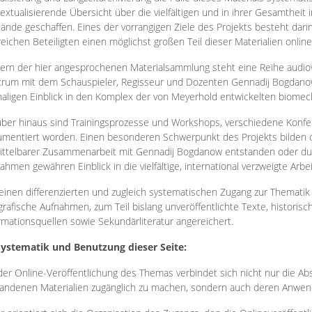
extualisierende Übersicht über die vielfältigen und in ihrer Gesamtheit
ände geschaffen. Eines der vorrangigen Ziele des Projekts besteht darin
reichen Beteiligten einen möglichst großen Teil dieser Materialien onlin
ern der hier angesprochenen Materialsammlung steht eine Reihe audi
rum mit dem Schauspieler, Regisseur und Dozenten Gennadij Bogdanow
aligen Einblick in den Komplex der von Meyerhold entwickelten biome
ber hinaus sind Trainingsprozesse und Workshops, verschiedene Konfer
mentiert worden. Einen besonderen Schwerpunkt des Projekts bilden di
ttelbarer Zusammenarbeit mit Gennadij Bogdanow entstanden oder durc
ahmen gewähren Einblick in die vielfältige, international verzweigte Arbe
inen differenzierten und zugleich systematischen Zugang zur Thematik 
grafische Aufnahmen, zum Teil bislang unveröffentlichte Texte, histori
rmationsquellen sowie Sekundärliteratur angereichert.
Systematik und Benutzung dieser Seite:
der Online-Veröffentlichung des Themas verbindet sich nicht nur die Abs
andenen Materialien zugänglich zu machen, sondern auch deren Anwend