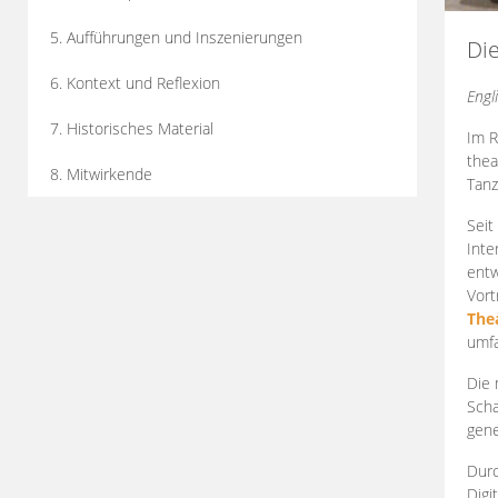
5. Aufführungen und Inszenierungen
Di
6. Kontext und Reflexion
Engl
7. Historisches Material
Im R
thea
8. Mitwirkende
Tanz
Seit
Inte
entw
Vort
The
umfa
Die 
Scha
gene
Durc
Digi