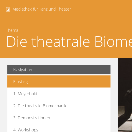
Mediathek für Tanz und Theater
Thema
Die theatrale Biom
Navigation
Einstieg
1. Meyerhold
2. Die theatrale Biomechanik
3. Demonstrationen
4. Workshops