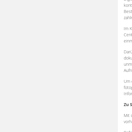
kont
Best
zahl
Im K
Cent
einm
Darü
doku
unmi
Aufn
Um e
foto
Info
Zu 
Mit 
vorh