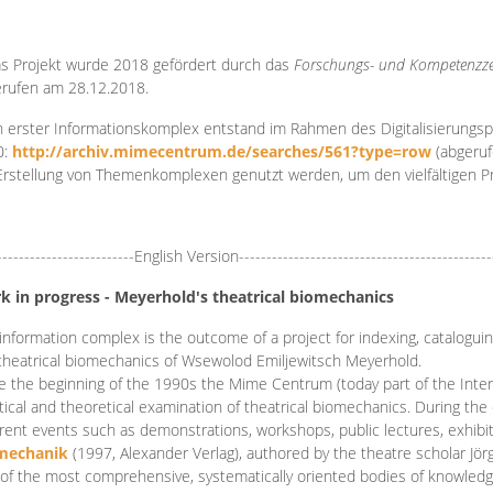
s Projekt wurde 2018 gefördert durch das
Forschungs- und Kompetenzze
rufen am 28.12.2018.
 erster Informationskomplex entstand im Rahmen des Digitalisierungsp
0:
http://archiv.mimecentrum.de/searches/561?type=row
(abgeruf
Erstellung von Themenkomplexen genutzt werden, um den vielfältigen 
-------------------------English Version----------------------------------------------
k in progress - Meyerhold's theatrical biomechanics
information complex is the outcome of a project for indexing, cataloguing,
theatrical biomechanics of Wsewolod Emiljewitsch Meyerhold.
e the beginning of the 1990s the Mime Centrum (today part of the Intern
tical and theoretical examination of theatrical biomechanics. During t
erent events such as demonstrations, workshops, public lectures, exhibi
mechanik
(1997, Alexander Verlag), authored by the theatre scholar Jö
of the most comprehensive, systematically oriented bodies of knowledg