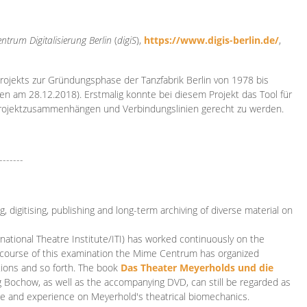
ntrum Digitalisierung
Berlin
(
digiS
),
https://www.digis-berlin.de/
,
rojekts zur Gründungsphase der Tanzfabrik Berlin von 1978 bis
en am 28.12.2018). Erstmalig konnte bei diesem Projekt das Tool für
Projektzusammenhängen und Verbindungslinien gerecht zu werden.
-------
 digitising, publishing and long-term archiving of diverse material on
ational Theatre Institute/ITI) has worked continuously on the
he course of this examination the Mime Centrum has organized
tions and so forth. The book
Das Theater Meyerholds und die
rg Bochow, as well as the accompanying DVD, can still be regarded as
e and experience on Meyerhold's theatrical biomechanics.