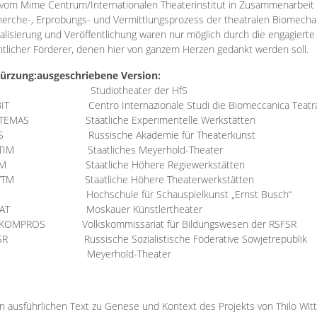
vom Mime Centrum/Internationalen Theaterinstitut in Zusammenarbeit 
erche-, Erprobungs- und Vermittlungsprozess der theatralen Biomechan
talisierung und Veröffentlichung waren nur möglich durch die engagiert
ntlicher Förderer, denen hier von ganzem Herzen gedankt werden soll.
ürzung:
ausgeschriebene Version:
Studiotheater der HfS
BIT
Centro Internazionale Studi die Biomeccanica Teatr
TEMAS
Staatliche Experimentelle Werkstätten
IS
Russische Akademie für Theaterkunst
TIM
Staatliches Meyerhold-Theater
RM
Staatliche Höhere Regiewerkstätten
YTM
Staatliche Höhere Theaterwerkstätten
Hochschule für Schauspielkunst „Ernst Busch“
AT
Moskauer Künstlertheater
RKOMPROS
Volkskommissariat für Bildungswesen der RSFSR
SR
Russische Sozialistische Föderative Sowjetrepublik
M Meyerhold-Theater
n ausführlichen Text zu Genese und Kontext des Projekts von Thilo Wit