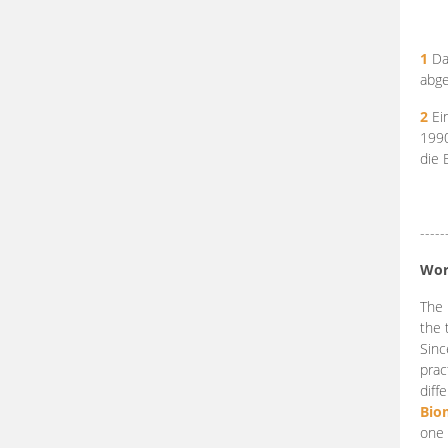
1
Da
abge
2
Ein
199
die 
-----
Wor
The 
the 
Sinc
prac
diff
Bio
one 