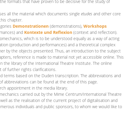
 the formats that have proven to be decisive for the study of
es all the material which documents single
etudes
and other core
this chapter.
egories
D
emonstrationen
(demonstrations),
Workshops
rmances)
and
Kontexte und Reflexion
(context and reflection).
iomechanics, which is to be understood equally as a way of acting
eation (production and performances) and a theoretical complex
her by the objects presented. Thus, an introduction to the subject
apters, reference is made to material not yet accessible online. This
n the library of the International Theatre Institute. The online
 further rights clarifications.
and terms based on the Duden transcription. The abbreviations and
of abbreviations can be found at the end of this page.
rch appointment in the media library.
omechanics carried out by the Mime Centrum/International Theatre
ll as the realisation of the current project of digitalisation and
merous individuals and public sponsors, to whom we would like to