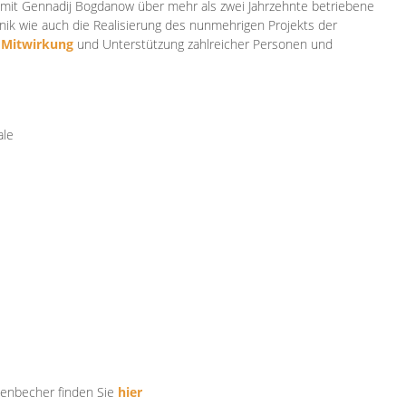
mit Gennadij Bogdanow über mehr als zwei Jahrzehnte betriebene
ik wie auch die Realisierung des nunmehrigen Projekts der
e
Mitwirkung
und Unterstützung zahlr
eicher Personen und
ale
tenbecher finden Sie
hier