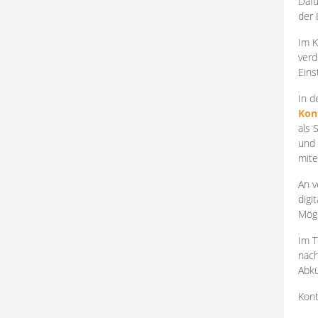
Dafü
der 
Im K
verd
Eins
In d
Kon
als 
und 
mite
An v
digi
Mögl
Im T
nach
Abkü
Kont