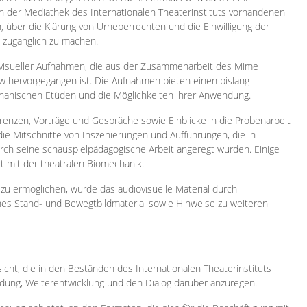
 in der Mediathek des Internationalen Theaterinstituts vorhandenen
, über die Klärung von Urheberrechten und die Einwilligung der
e zugänglich zu machen.
ovisueller Aufnahmen, die aus der Zusammenarbeit des Mime
 hervorgegangen ist. Die Aufnahmen bieten einen bislang
chanischen Etüden und die Möglichkeiten ihrer Anwendung.
enzen, Vorträge und Gespräche sowie Einblicke in die Probenarbeit
e Mitschnitte von Inszenierungen und Aufführungen, die in
h seine schauspielpädagogische Arbeit angeregt wurden. Einige
it mit der theatralen Biomechanik.
zu ermöglichen, wurde das audiovisuelle Material durch
sches Stand- und Bewegtbildmaterial sowie Hinweise zu weiteren
icht, die in den Beständen des Internationalen Theaterinstituts
ung, Weiterentwicklung und den Dialog darüber anzuregen.