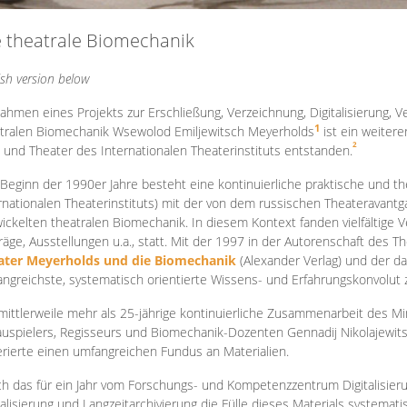
e theatrale Biomechanik
ish version below
ahmen eines Projekts zur Erschließung, Verzeichnung, Digitalisierung, Ve
1
tralen Biomechanik Wsewolod Emiljewitsch Meyerholds
ist ein weiter
2
 und Theater des Internationalen Theaterinstituts entstanden.
 Beginn der 1990er Jahre besteht eine kontinuierliche praktische und
rnationalen Theaterinstituts) mit der von dem russischen Theateravantg
ickelten theatralen Biomechanik. In diesem Kontext fanden vielfältige
räge, Ausstellungen u.a., statt. Mit d
er 1997 in der Autorenschaft des T
ater Meyerholds und die Biomechanik
(Alexander Verlag) und der d
ngreichste, systematisch orientierte Wissens- und Erfahrungskonvolut
mittlerweile mehr als 25-jährige kontinuierliche Zusammenarb
eit des M
uspielers, Regisseurs und Biomechanik-Dozenten Gennadij Nikolajewit
rierte einen umfangreichen Fundus an Materialien.
h das für ein Jahr vom Forschungs- und Kompetenzzentrum Digitalisier
talisierung und Langzeitarchivierung die Fülle dieses Materials systemat