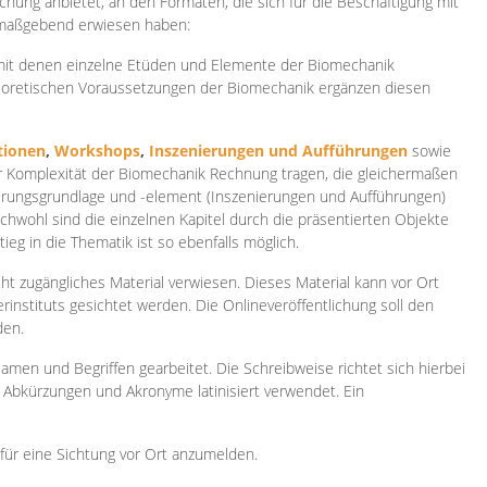
ichung anbietet, an den Formaten, die sich für die Beschäftigung mit
 maßgebend erwiesen haben:
 mit denen einzelne Etüden und Elemente der Biomechanik
heoretischen Voraussetzungen der Biomechanik ergänzen diesen
ionen
,
Workshops
,
Inszenierungen und Aufführungen
sowie
er Komplexität der Biomechanik Rechnung tragen, die gleichermaßen
ierungsgrundlage und -element (Inszenierungen und Aufführungen)
ichwohl sind die einzelnen Kapitel durch die präsentierten Objekte
ieg in die Thematik ist so ebenfalls möglich.
ht zugängliches Material verwiesen. Dieses Material kann vor Ort
rinstituts gesichtet werden. Die Onlineveröffentlichung soll den
den.
amen und Begriffen gearbeitet. Die Schreibweise richtet sich hierbei
 Abkürzungen und Akronyme latinisiert verwendet. Ein
 für eine Sichtung vor Ort anzumelden.