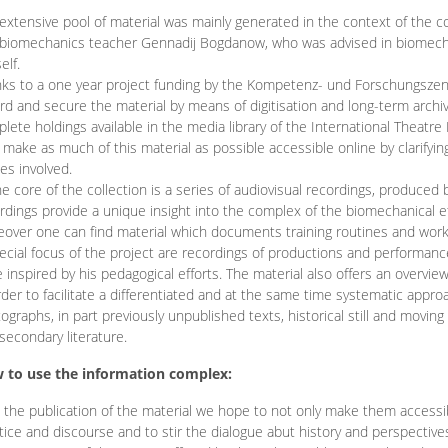
extensive pool of material was mainly generated in the context of the 
biomechanics teacher Gennadij Bogdanow, who was advised in biomechan
elf.
ks to a one year project funding by the Kompetenz- und Forschungszentru
rd and secure the material by means of digitisation and long-term archivi
lete holdings available in the media library of the International Theatre
o make as much of this material as possible accessible online by clarify
ies involved.
he core of the collection is a series of audiovisual recordings, produ
rdings provide a unique insight into the complex of the biomechanical 
over one can find material which documents training routines and works
ecial focus of the project are recordings of productions and performan
 inspired by his pedagogical efforts. The material also offers an overvie
rder to facilitate a differentiated and at the same time systematic appro
ographs, in part previously unpublished texts, historical still and movin
secondary literature.
 to use the information complex:
 the publication of the material we hope to not only make them access
tice and discourse and to stir the dialogue abut history and perspective