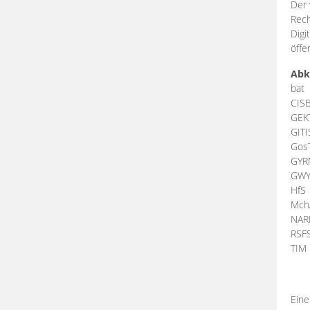
Der 
Rech
Digi
öffe
Abk
bat
CIS
GEK
GIT
Gos
GY
GW
HfS
Mch
NA
RSF
TI
Eine