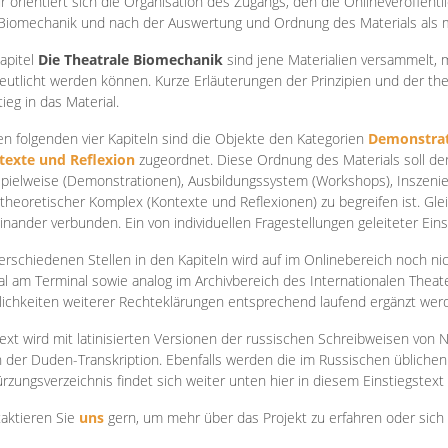
r orientiert sich die Organisation des Zugangs, den die Onlineveröffentl
Biomechanik und nach der Auswertung und Ordnung des Materials als
apite
l
Die Theatrale Biomechanik
sind jene Materialien versammelt,
eutlicht werden können. Kurze Erläuterungen der Prinzipien und der t
tieg in das Material.
en folgenden vier Kapiteln sind die Objekte den Kategorien
Demonstrat
texte und Reflexion
zugeordnet. Diese Ordnung des Materials soll d
Spielweise (Demonstrationen), Ausbildungssystem (Workshops), Inszen
theoretischer Komplex (Kontexte und Reflexionen) zu begreifen ist. Gle
inander verbunden. Ein von individuellen Fragestellungen geleiteter Einst
erschiedenen Stellen in den Kapiteln wird auf im Onlinebereich noch nic
tal am Terminal sowie analog im Archivbereich des Internationalen Theate
ichkeiten weiterer Rechteklärungen entsprechend laufend ergänzt wer
ext wird mit latinisierten Versionen der russischen Schreibweisen von N
 der Duden-Transkription. Ebenfalls werden die im Russischen üblichen
rzungsverzeichnis findet sich weiter unten hier in diesem Einstiegstext
aktieren Sie
uns
gern, um mehr über das Projekt zu erfahren oder sich