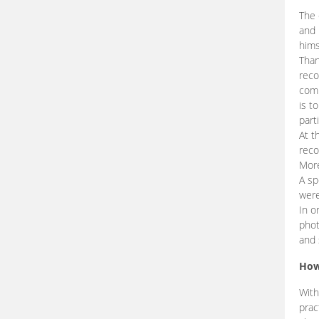
The 
and 
hims
Than
reco
comp
is t
part
At t
reco
More
A sp
were
In o
phot
and 
How
With
prac