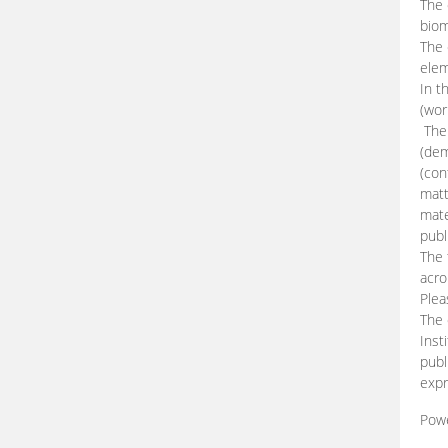
The 
biom
The
elem
In t
(wor
The 
(dem
(con
matt
mate
publ
The 
acro
Plea
The 
Inst
publ
expr
Pow