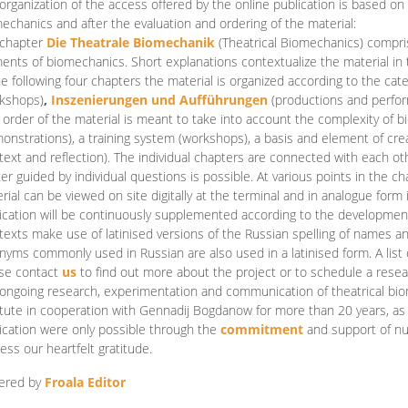
organization of the access offered by the online publication is based on
echanics and after the evaluation and ordering of the material:
 chapter
Die Theatrale Biomechanik
(Theatrical Biomechanics)
compris
ents of biomechanics. Short explanations contextualize the material in 
he following four chapters the material is organized according to the cat
kshops)
,
Inszenierungen und Aufführungen
(productions and perfo
order of the material is meant to take into account the complexity of b
onstrations), a training system (workshops), a basis and element of cr
text and reflection). The individual chapters are connected with each ot
er guided by individual questions is possible. At various points in the ch
rial can be viewed on site digitally at the terminal and in analogue form i
ication will be continuously supplemented according to the development of
texts make use of latinised versions of the Russian spelling of names 
nyms commonly used in Russian are also used in a latinised form. A list 
se contact
us
to find out more about the project or to schedule a resea
ongoing research, experimentation and communication of theatrical bi
itute in cooperation with Gennadij Bogdanow for more than 20 years, as we
ication were only possible through the
commitment
and support of nu
ess our heartfelt gratitude.
ered by
Froala Editor