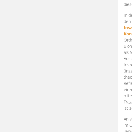
dies
In d
den 
Ins
Kon
Ordn
Biom
als 
Ausb
Insz
(Ins
theo
Refl
einz
mite
Frag
ist 
An v
im O
verw