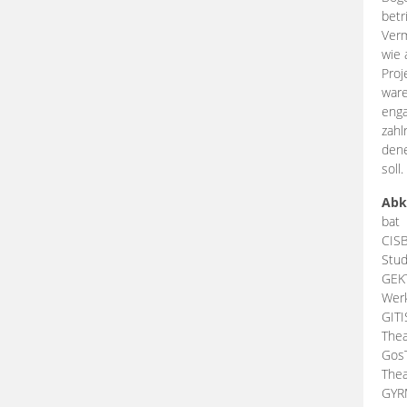
betr
Verm
wie 
Proj
ware
enga
zahl
dene
soll.
Abk
bat
CIS
Stud
GEK
Werk
GIT
Thea
Gos
Thea
GY