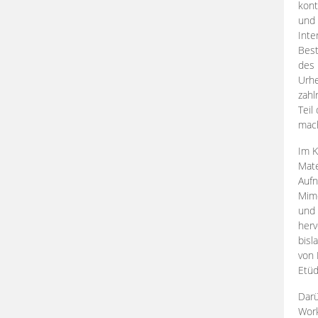
kont
und 
Inte
Best
des 
Urhe
zahl
Teil
mac
Im K
Mate
Aufn
Mime
und
herv
bisl
von 
Etüd
Darü
Work