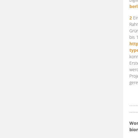
berl
2
Ein
Rahm
Grün
bis 
htt
typ
konn
Erst
werd
Proj
gere
-----
-----
Work
bio