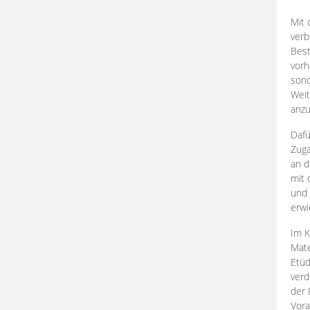
Mit 
verb
Best
vorh
son
Weit
anzu
Dafü
Zuga
an d
mit 
und 
erwi
Im K
Mate
Etü
verd
der 
Vora