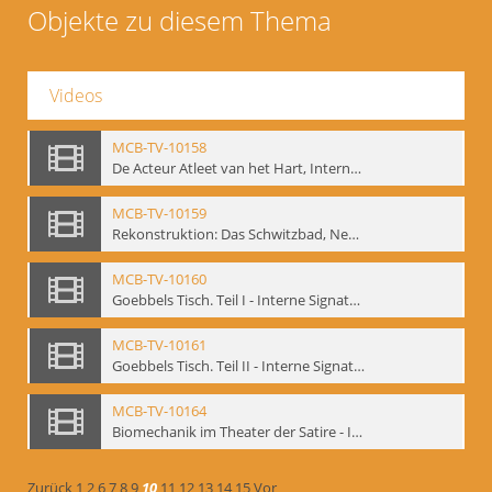
Objekte zu diesem Thema
Videos
MCB-TV-10158
De Acteur Atleet van het Hart, Internationale Konferenz, Gent, 17.11.2004 - Interne Signatur: BM-vid-129
MCB-TV-10159
Rekonstruktion: Das Schwitzbad, New York 1993 - Interne Signatur: BM-vid-133
MCB-TV-10160
Goebbels Tisch. Teil I - Interne Signatur: BM-vid-134
MCB-TV-10161
Goebbels Tisch. Teil II - Interne Signatur: BM-vid-135
MCB-TV-10164
Biomechanik im Theater der Satire - Interne Signatur: BM-vid-189
Zurück
1
2
6
7
8
9
10
11
12
13
14
15
Vor