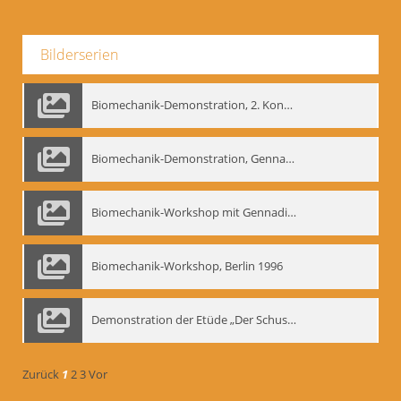
Bilderserien
Biomechanik-Demonstration, 2. Kongress der EMF, Mai 1995
Biomechanik-Demonstration, Gennadij Bogdanow im Berliner Ensemble, 04.10.1991
Biomechanik-Workshop mit Gennadij Nikolajewitsch Bogdanow im Mime Centrum Berlin, 1991
Biomechanik-Workshop, Berlin 1996
Demonstration der Etüde „Der Schuss mit dem Bogen“ durch Gennadij Nikolajewitsch Bogdanow, Berlin 1991
Zurück
1
2
3
Vor