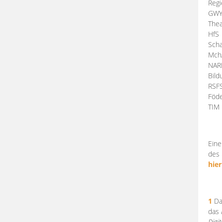
Regi
GW
Thea
HfS
Scha
Mch
NA
Bil
RSF
Föde
TI
Eine
des 
hier
1
Da
das
Digi