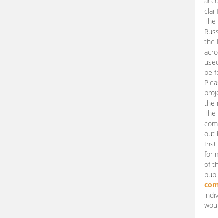
acco
clari
The 
Russ
the 
acro
used
be f
Plea
proj
the 
The 
comm
out 
Inst
for 
of t
publ
com
indi
woul