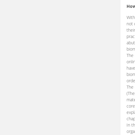
How
With
not 
thei
prac
abut
biom
The 
onli
have
biom
orde
The
(The
mate
core
expl
chap
In t
orga