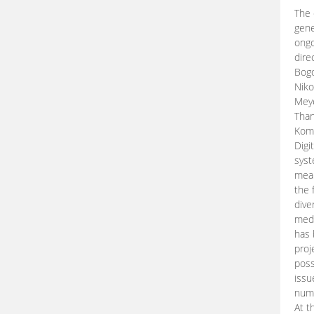
The 
gene
ongo
dire
Bogd
Niko
Meye
Than
Kom
Digi
syst
mean
the 
dive
medi
has 
proj
poss
issu
nume
At t