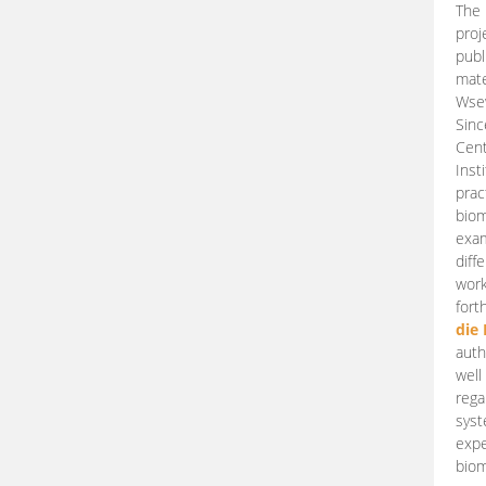
The 
proj
publ
mate
Wsew
Sinc
Cent
Inst
prac
biom
exam
diff
work
fort
die
auth
well
rega
syst
expe
biom