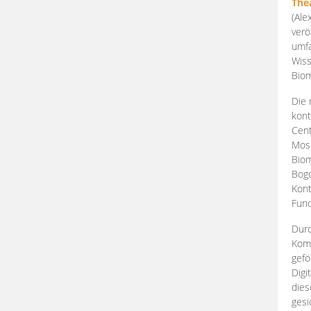
The
(Ale
verö
umfa
Wiss
Biom
Die 
kont
Cent
Mosk
Biom
Bogd
Kont
Fund
Durc
Komp
gefö
Digi
dies
gesi