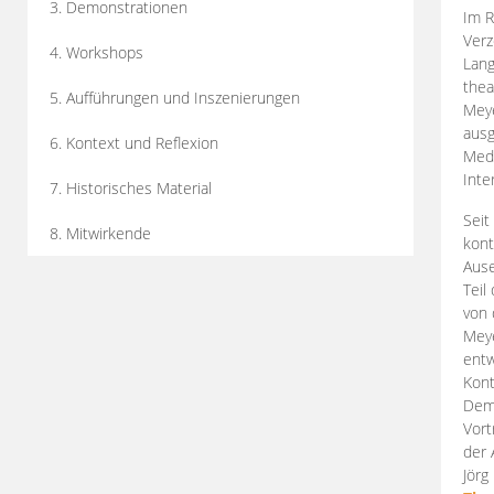
3. Demonstrationen
Im R
Verz
4. Workshops
Lang
thea
5. Aufführungen und Inszenierungen
Mey
ausg
6. Kontext und Reflexion
Medi
Inte
7. Historisches Material
Seit
8. Mitwirkende
kont
Aus
Teil
von 
Meye
entw
Kont
Demo
Vort
der 
Jörg