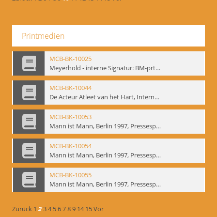
Printmedien
MCB-BK-10025
Meyerhold - interne Signatur: BM-prt-233
MCB-BK-10044
De Acteur Atleet van het Hart, Internationale Konferenz, Gent, 17.11.2004 - interne Signatur: BM-prt-253
MCB-BK-10053
Mann ist Mann, Berlin 1997, Pressespiegel - interne Signatur: BM-prt-262-1
MCB-BK-10054
Mann ist Mann, Berlin 1997, Pressespiegel - interne Signatur: BM-prt-262-2
MCB-BK-10055
Mann ist Mann, Berlin 1997, Pressespiegel - interne Signatur: BM-prt-262-3
Zurück
1
2
3
4
5
6
7
8
9
14
15
Vor