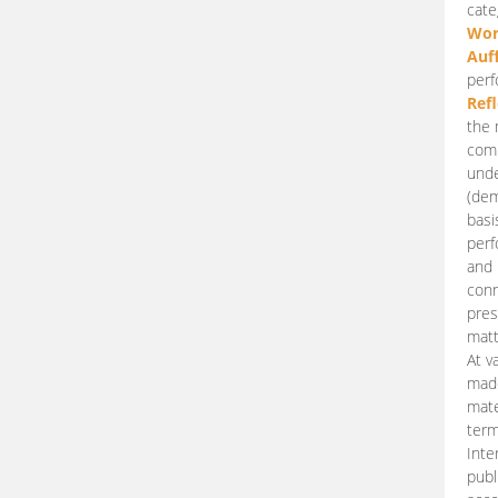
cate
Wor
Auf
perf
Ref
the 
comp
unde
(dem
basi
perf
and 
conn
pres
matt
At v
made
mate
term
Inte
publ