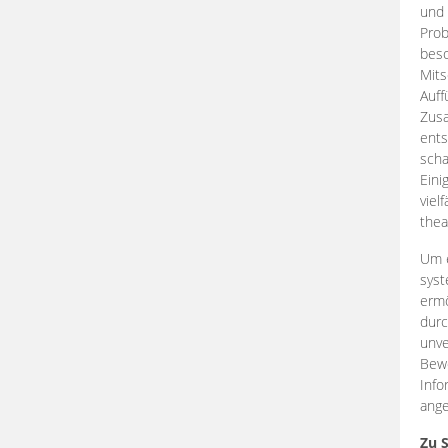
und 
Prob
beso
Mits
Auff
Zus
ents
scha
Eini
viel
thea
Um e
syst
ermö
durc
unve
Bewe
Info
ange
Zu 