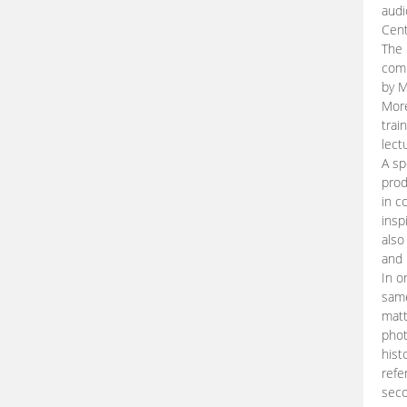
audi
Cent
The 
comp
by M
More
trai
lect
A sp
prod
in c
insp
also
and 
In o
same
matt
phot
hist
refe
seco