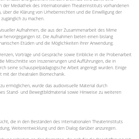
 in der Mediathek des Internationalen Theaterinstituts vorhandenen
, über die Klärung von Urheberrechten und die Einwilligung der
e zugänglich zu machen.
ovisueller Aufnahmen, die aus der Zusammenarbeit des Mime
 hervorgegangen ist. Die Aufnahmen bieten einen bislang
chanischen Etüden und die Möglichkeiten ihrer Anwendung.
enzen, Vorträge und Gespräche sowie Einblicke in die Probenarbeit
e Mitschnitte von Inszenierungen und Aufführungen, die in
h seine schauspielpädagogische Arbeit angeregt wurden. Einige
it mit der theatralen Biomechanik.
zu ermöglichen, wurde das audiovisuelle Material durch
sches Stand- und Bewegtbildmaterial sowie Hinweise zu weiteren
icht, die in den Beständen des Internationalen Theaterinstituts
ung, Weiterentwicklung und den Dialog darüber anzuregen.