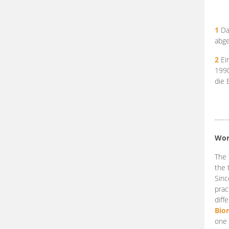
1
Da
abge
2
Ein
199
die 
-----
Wor
The 
the 
Sinc
prac
diff
Bio
one 