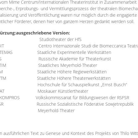
vom Mime Centrum/Internationalen Theaterinstitut in Zusammenarbeit 
erche-, Erprobungs- und Vermittlungsprozess der theatralen Biomechan
talisierung und Veröffentlichung waren nur möglich durch die engagiert
ntlicher Förderer, denen hier von ganzem Herzen gedankt werden soll.
ürzung:
ausgeschriebene Version:
Studiotheater der HfS
BIT
Centro Internazionale Studi die Biomeccanica Teatr
TEMAS
Staatliche Experimentelle Werkstätten
IS
Russische Akademie für Theaterkunst
TIM
Staatliches Meyerhold-Theater
RM
Staatliche Höhere Regiewerkstätten
YTM
Staatliche Höhere Theaterwerkstätten
Hochschule für Schauspielkunst „Ernst Busch“
AT
Moskauer Künstlertheater
RKOMPROS
Volkskommissariat für Bildungswesen der RSFSR
SR
Russische Sozialistische Föderative Sowjetrepublik
M Meyerhold-Theater
n ausführlichen Text zu Genese und Kontext des Projekts von Thilo Wit