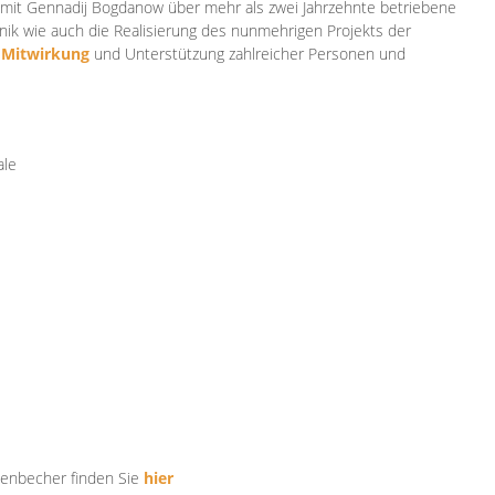
mit Gennadij Bogdanow über mehr als zwei Jahrzehnte betriebene
ik wie auch die Realisierung des nunmehrigen Projekts der
e
Mitwirkung
und Unterstützung zahlr
eicher Personen und
ale
tenbecher finden Sie
hier