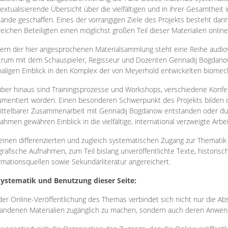
extualisierende Übersicht über die vielfältigen und in ihrer Gesamtheit
ände geschaffen. Eines der vorrangigen Ziele des Projekts besteht darin
reichen Beteiligten einen möglichst großen Teil dieser Materialien onlin
ern der hier angesprochenen Materialsammlung steht eine Reihe audi
rum mit dem Schauspieler, Regisseur und Dozenten Gennadij Bogdanow
aligen Einblick in den Komplex der von Meyerhold entwickelten biome
ber hinaus sind Trainingsprozesse und Workshops, verschiedene Konfer
mentiert worden. Einen besonderen Schwerpunkt des Projekts bilden di
ttelbarer Zusammenarbeit mit Gennadij Bogdanow entstanden oder durc
ahmen gewähren Einblick in die vielfältige, international verzweigte Arbe
inen differenzierten und zugleich systematischen Zugang zur Thematik 
grafische Aufnahmen, zum Teil bislang unveröffentlichte Texte, histori
rmationsquellen sowie Sekundärliteratur angereichert.
Systematik und Benutzung dieser Seite:
der Online-Veröffentlichung des Themas verbindet sich nicht nur die Abs
andenen Materialien zugänglich zu machen, sondern auch deren Anwend