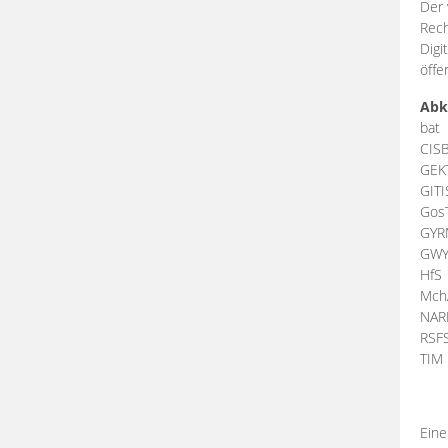
Der 
Rech
Digi
öffe
Abk
bat
CIS
GEK
GIT
Gos
GY
GW
HfS
Mch
NA
RSF
TI
Eine