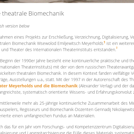
e theatrale Biomechanik
ish version below
ahmen eines Projekts zur Erschließung, Verzeichnung, Digitalisierung, Ve
1
tralen Biomechanik Wsewolod Emiljewitsch Meyerholds
ist ein weiter
2
 und Theater des Internationalen Theaterinstituts entstanden.
 Beginn der 1990er Jahre besteht eine kontinuierliche praktische und
rnationalen Theaterinstituts) mit der von dem russischen Theateravantg
ickelten theatralen Biomechanik. In diesem Kontext fanden vielfältige
räge, Ausstellungen u.a., statt. Mit d
er 1997 in der Autorenschaft des T
ater Meyerholds und die Biomechanik
(Alexander Verlag) und der d
ngreichste, systematisch orientierte Wissens- und Erfahrungskonvolut
mittlerweile mehr als 25-jährige kontinuierliche Zusammenarb
eit des M
uspielers, Regisseurs und Biomechanik-Dozenten Gennadij Nikolajewit
rierte einen umfangreichen Fundus an Materialien.
h das für ein Jahr vom Forschungs- und Kompetenzzentrum Digitalisier
talisierung und Langzeitarchivierung die Fülle dieses Materials systemat