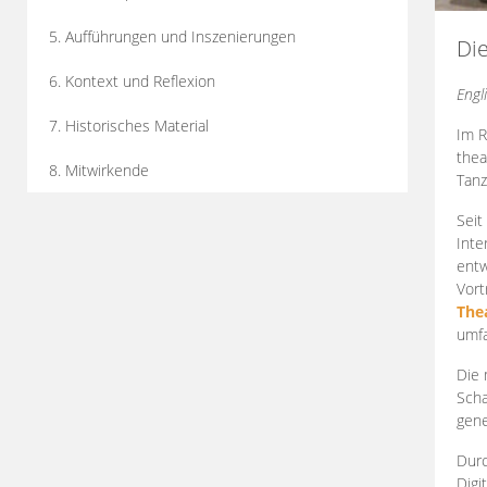
5. Aufführungen und Inszenierungen
Di
6. Kontext und Reflexion
Engl
7. Historisches Material
Im R
thea
8. Mitwirkende
Tanz
Seit
Inte
entw
Vort
The
umfa
Die 
Scha
gene
Durc
Digi