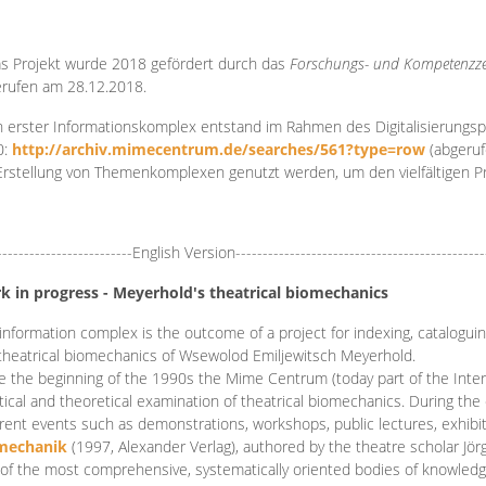
s Projekt wurde 2018 gefördert durch das
Forschungs- und Kompetenzze
rufen am 28.12.2018.
 erster Informationskomplex entstand im Rahmen des Digitalisierungsp
0:
http://archiv.mimecentrum.de/searches/561?type=row
(abgeruf
Erstellung von Themenkomplexen genutzt werden, um den vielfältigen 
-------------------------English Version----------------------------------------------
k in progress - Meyerhold's theatrical biomechanics
information complex is the outcome of a project for indexing, cataloguing,
theatrical biomechanics of Wsewolod Emiljewitsch Meyerhold.
e the beginning of the 1990s the Mime Centrum (today part of the Intern
tical and theoretical examination of theatrical biomechanics. During t
erent events such as demonstrations, workshops, public lectures, exhibi
mechanik
(1997, Alexander Verlag), authored by the theatre scholar Jö
of the most comprehensive, systematically oriented bodies of knowledg