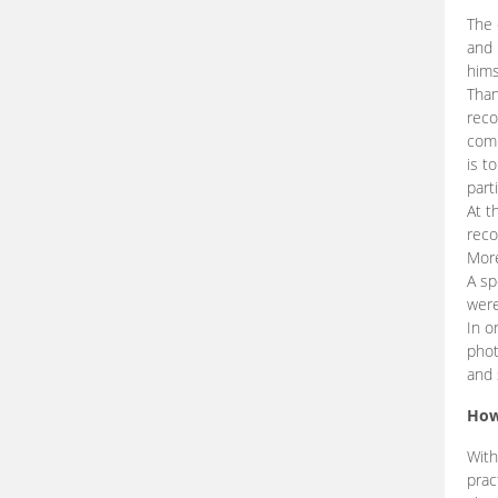
The 
and 
hims
Than
reco
comp
is t
part
At t
reco
More
A sp
were
In o
phot
and 
How
With
prac