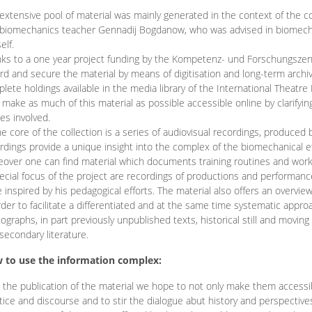
extensive pool of material was mainly generated in the context of the 
biomechanics teacher Gennadij Bogdanow, who was advised in biomechan
elf.
ks to a one year project funding by the Kompetenz- und Forschungszentru
rd and secure the material by means of digitisation and long-term archivi
lete holdings available in the media library of the International Theatre
o make as much of this material as possible accessible online by clarify
ies involved.
he core of the collection is a series of audiovisual recordings, produ
rdings provide a unique insight into the complex of the biomechanical 
over one can find material which documents training routines and works
ecial focus of the project are recordings of productions and performan
 inspired by his pedagogical efforts. The material also offers an overvie
rder to facilitate a differentiated and at the same time systematic appro
ographs, in part previously unpublished texts, historical still and movin
secondary literature.
 to use the information complex:
 the publication of the material we hope to not only make them access
tice and discourse and to stir the dialogue abut history and perspective