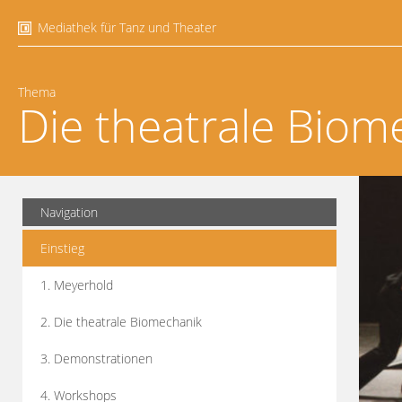
Mediathek für Tanz und Theater
Thema
Die theatrale Biom
Navigation
Einstieg
1. Meyerhold
2. Die theatrale Biomechanik
3. Demonstrationen
4. Workshops