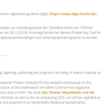
ntrum Digitalisierung
Berlin
(
digiS
),
https://www.digis-berlin.de/
,
rojekts zur Gründungsphase der Tanzfabrik Berlin von 1978 bis
en am 28.12.2018). Erstmalig konnte bei diesem Projekt das Tool für
Projektzusammenhängen und Verbindungslinien gerecht zu werden.
-------
 digitising, publishing and long-term archiving of diverse material on
ational Theatre Institute/ITI) has worked continuously on the
he course of this examination the Mime Centrum has organized
tions and so forth. The book
Das Theater Meyerholds und die
rg Bochow, as well as the accompanying DVD, can still be regarded as
e and experience on Meyerhold's theatrical biomechanics.