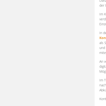
Dafü
der 
Im K
verd
Eins
In d
Kon
als 
und 
mite
An v
digi
Mögl
Im T
nach
Abkü
Kont