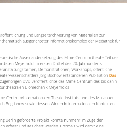
röffentlichung und Langzeitarchivierung von Materialien zur
er thematisch ausgerichteter Informationskomplex der Mediathek für
 theoretische Auseinandersetzung des Mime Centrum (heute Teil des
ardisten Meyerhold im ersten Drittel des 20. Jahrhunderts
 Veranstaltungsformen, Demonstrationen, Workshops, öffentliche
heaterwissenschaftlers Jörg Bochow entstandenen Publikation
Das
azugehörigen DVD veröffentlichte das Mime Centrum das bis dahin
 zur theatralen Biomechanik Meyerholds.
ime Centrum/Internationalen Theaterinstituts und des Moskauer
sch Bogdanow sowie dessen Wirken in internationalen Kontexten
ung Berlin geförderte Projekt konnte nunmehr im Zuge der
isch erfasst und gesichert werden. Erstmals wird damit eine