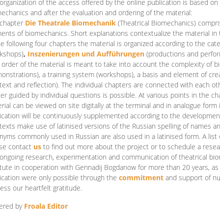
organization of the access offered by the online publication is based on
echanics and after the evaluation and ordering of the material:
 chapter
Die Theatrale Biomechanik
(Theatrical Biomechanics)
compris
ents of biomechanics. Short explanations contextualize the material in 
he following four chapters the material is organized according to the cat
kshops)
,
Inszenierungen und Aufführungen
(productions and perfo
order of the material is meant to take into account the complexity of b
onstrations), a training system (workshops), a basis and element of cr
text and reflection). The individual chapters are connected with each ot
er guided by individual questions is possible. At various points in the ch
rial can be viewed on site digitally at the terminal and in analogue form i
ication will be continuously supplemented according to the development of
texts make use of latinised versions of the Russian spelling of names 
nyms commonly used in Russian are also used in a latinised form. A list 
se contact
us
to find out more about the project or to schedule a resea
ongoing research, experimentation and communication of theatrical bi
itute in cooperation with Gennadij Bogdanow for more than 20 years, as we
ication were only possible through the
commitment
and support of nu
ess our heartfelt gratitude.
ered by
Froala Editor