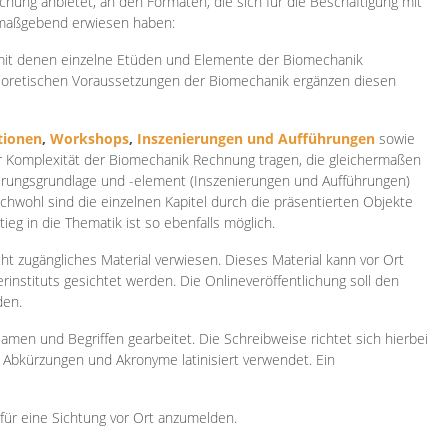
ichung anbietet, an den Formaten, die sich für die Beschäftigung mit
 maßgebend erwiesen haben:
 mit denen einzelne Etüden und Elemente der Biomechanik
heoretischen Voraussetzungen der Biomechanik ergänzen diesen
ionen
,
Workshops
,
Inszenierungen und Aufführungen
sowie
er Komplexität der Biomechanik Rechnung tragen, die gleichermaßen
ierungsgrundlage und -element (Inszenierungen und Aufführungen)
ichwohl sind die einzelnen Kapitel durch die präsentierten Objekte
ieg in die Thematik ist so ebenfalls möglich.
ht zugängliches Material verwiesen. Dieses Material kann vor Ort
rinstituts gesichtet werden. Die Onlineveröffentlichung soll den
den.
amen und Begriffen gearbeitet. Die Schreibweise richtet sich hierbei
 Abkürzungen und Akronyme latinisiert verwendet. Ein
 für eine Sichtung vor Ort anzumelden.