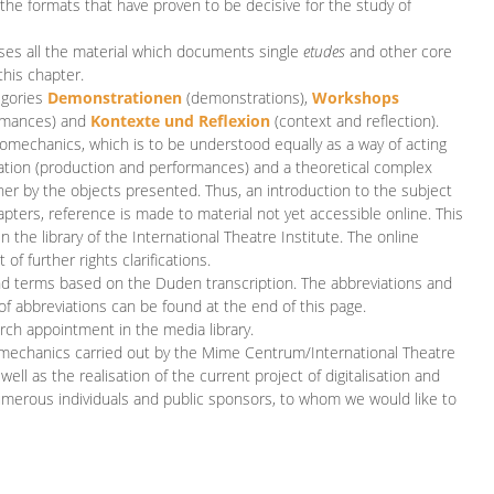
 the formats that have proven to be decisive for the study of
es all the material which documents single
etudes
and other core
this chapter.
egories
D
emonstrationen
(demonstrations),
Workshops
rmances)
and
Kontexte und Reflexion
(context and reflection).
iomechanics, which is to be understood equally as a way of acting
eation (production and performances) and a theoretical complex
her by the objects presented. Thus, an introduction to the subject
apters, reference is made to material not yet accessible online. This
n the library of the International Theatre Institute. The online
 further rights clarifications.
and terms based on the Duden transcription. The abbreviations and
of abbreviations can be found at the end of this page.
rch appointment in the media library.
omechanics carried out by the Mime Centrum/International Theatre
ll as the realisation of the current project of digitalisation and
merous individuals and public sponsors, to whom we would like to