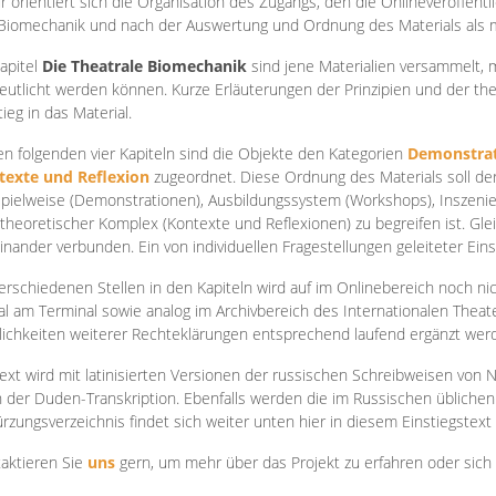
r orientiert sich die Organisation des Zugangs, den die Onlineveröffentl
Biomechanik und nach der Auswertung und Ordnung des Materials als
apite
l
Die Theatrale Biomechanik
sind jene Materialien versammelt,
eutlicht werden können. Kurze Erläuterungen der Prinzipien und der t
tieg in das Material.
en folgenden vier Kapiteln sind die Objekte den Kategorien
Demonstrat
texte und Reflexion
zugeordnet. Diese Ordnung des Materials soll d
Spielweise (Demonstrationen), Ausbildungssystem (Workshops), Inszen
theoretischer Komplex (Kontexte und Reflexionen) zu begreifen ist. Gle
inander verbunden. Ein von individuellen Fragestellungen geleiteter Einst
erschiedenen Stellen in den Kapiteln wird auf im Onlinebereich noch nic
tal am Terminal sowie analog im Archivbereich des Internationalen Theate
ichkeiten weiterer Rechteklärungen entsprechend laufend ergänzt wer
ext wird mit latinisierten Versionen der russischen Schreibweisen von N
 der Duden-Transkription. Ebenfalls werden die im Russischen üblichen
rzungsverzeichnis findet sich weiter unten hier in diesem Einstiegstext
aktieren Sie
uns
gern, um mehr über das Projekt zu erfahren oder sich