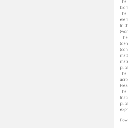
The 
biom
The
elem
In t
(wor
The 
(dem
(con
matt
mate
publ
The 
acro
Plea
The 
Inst
publ
expr
Pow