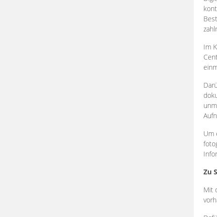
kont
Best
zahl
Im K
Cent
einm
Darü
doku
unmi
Aufn
Um e
foto
Info
Zu 
Mit 
vorh