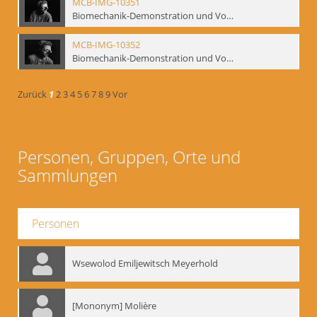
MCB-IMG-10351
Biomechanik-Demonstration und Vortrag, Berliner Ensemble, 04.10.1991
MCB-IMG-10352
Biomechanik-Demonstration und Vortrag, Berliner Ensemble, 04.10.1991
Zurück
1
2
3
4
5
6
7
8
9
Vor
Personen, Gruppen, Orte und
Sammlungen
Personen
Wsewolod Emiljewitsch Meyerhold
[Mononym] Molière