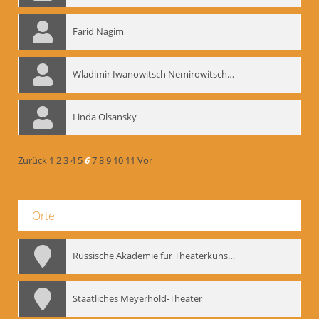
Farid Nagim
Wladimir Iwanowitsch Nemirowitsch-Dantschenko
Linda Olsansky
Zurück
1
2
3
4
5
6
7
8
9
10
11
Vor
Orte
Russische Akademie für Theaterkunst – GITIS
Staatliches Meyerhold-Theater