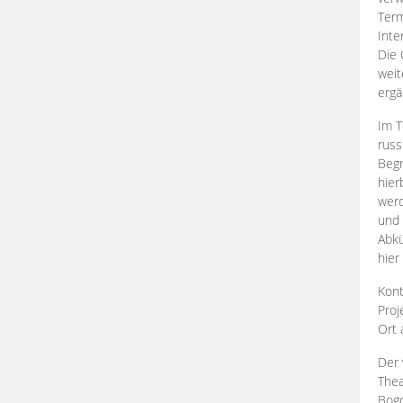
Term
Inte
Die 
weit
ergä
Im T
russ
Begr
hier
werd
und 
Abkü
hier
Kont
Proj
Ort
Der 
Thea
Bogd