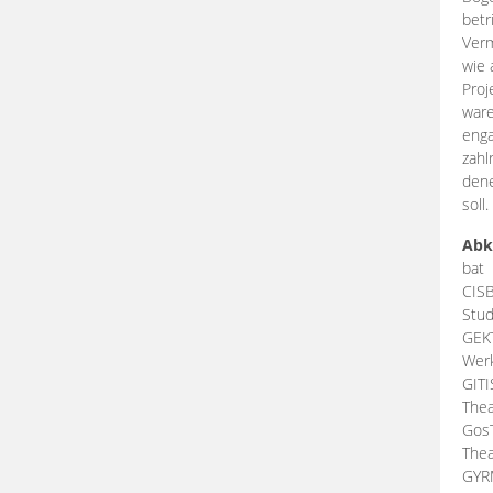
betr
Verm
wie 
Proj
ware
enga
zahl
dene
soll.
Abk
bat
CIS
Stud
GEK
Werk
GIT
Thea
Gos
Thea
GY