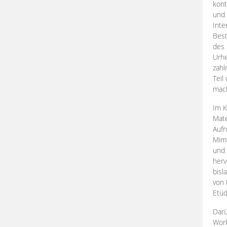
kont
und 
Inte
Best
des 
Urhe
zahl
Teil
mac
Im K
Mate
Aufn
Mime
und
herv
bisl
von 
Etüd
Darü
Work