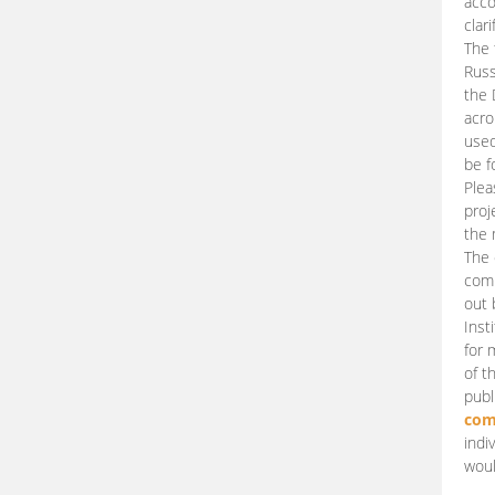
acco
clari
The 
Russ
the 
acro
used
be f
Plea
proj
the 
The 
comm
out 
Inst
for 
of t
publ
com
indi
woul