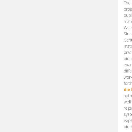
The 
proj
publ
mate
Wsew
Sinc
Cent
Inst
prac
biom
exam
diff
work
fort
die
auth
well
rega
syst
expe
biom