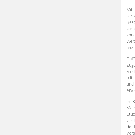
Mit 
verb
Best
vorh
son
Weit
anzu
Dafü
Zuga
an d
mit 
und 
erwi
Im K
Mate
Etü
verd
der 
Vora