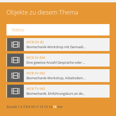
Objekte zu diesem Thema
Videos
MCB-DV-82
Biomechanik-Workshop mit Gennadij Bogdanow, Berlin, 1997
MCB-SV-844
Eine gewisse Anzahl Gespräche oder das völlig unbearbeitete Stundenbuch, Berlin 1995.
MCB-SV-942
Biomechanik-Workshop, Arbeitsdemonstration in der Staatsoper unter den Linden 2002
MCB-TV-945
Biomechanik. Einführungskurs an der HfS "Ernst Busch" 1995 (Vorarbeiten zu den Inszenierungen von T. Ostermeier u. Chr. v. Treskow). Teil 2
Zurück
1
2
7
8
9
10
11
12
13
14
15
Vor