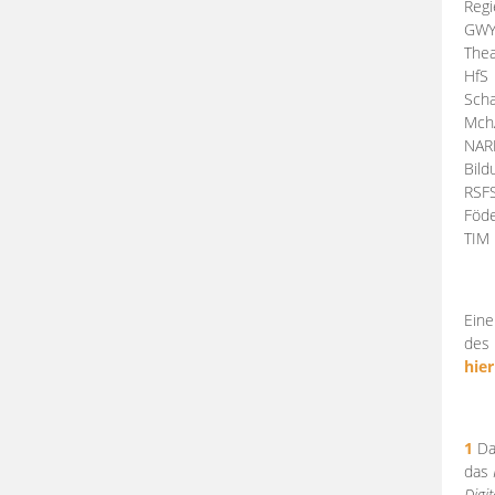
Regi
GW
Thea
HfS
Scha
Mch
NA
Bil
RSF
Föde
TI
Eine
des 
hier
1
Da
das
Digi