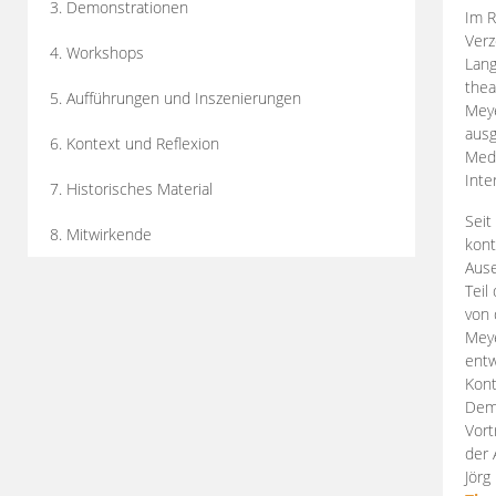
3. Demonstrationen
Im R
Verz
4. Workshops
Lang
thea
5. Aufführungen und Inszenierungen
Mey
ausg
6. Kontext und Reflexion
Medi
Inte
7. Historisches Material
Seit
8. Mitwirkende
kont
Aus
Teil
von 
Meye
entw
Kont
Demo
Vort
der 
Jörg