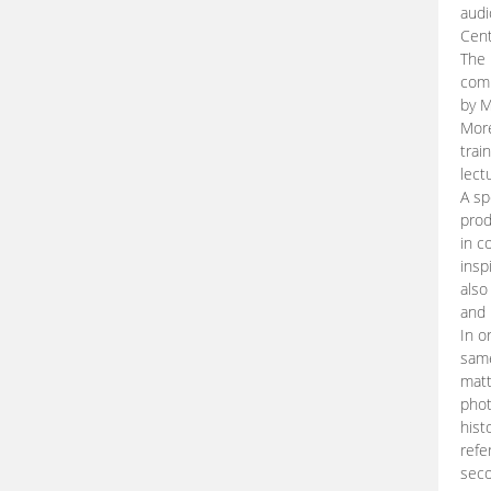
audi
Cent
The 
comp
by M
More
trai
lect
A sp
prod
in c
insp
also
and 
In o
same
matt
phot
hist
refe
seco