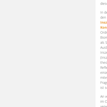
dies
In d
den 
Ins
Kon
Ordn
Biom
als 
Ausb
Insz
(Ins
theo
Refl
einz
mite
Frag
ist 
An v
im O
verw