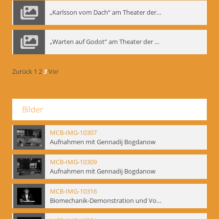
„Karlsson vom Dach“ am Theater der Satire, Moskau 1985
„Warten auf Godot“ am Theater der Saire, Moskau 1980er
Zurück
1
2
3
Vor
Bilder
MCB-IMG-10307
Aufnahmen mit Gennadij Bogdanow
MCB-IMG-10309
Aufnahmen mit Gennadij Bogdanow
MCB-IMG-10316
Biomechanik-Demonstration und Vortrag, Berliner Ensemble, 04.10.1991