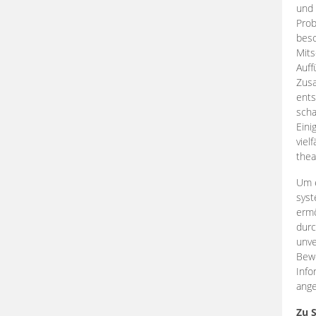
und 
Prob
beso
Mits
Auff
Zus
ents
scha
Eini
viel
thea
Um e
syst
ermö
durc
unve
Bewe
Info
ange
Zu 