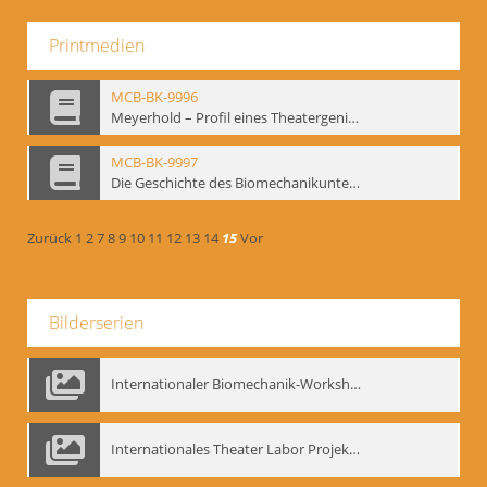
Printmedien
MCB-BK-9996
Meyerhold – Profil eines Theatergenies. Vortrag. Arbeitsdemonstration - interne Signatur: BM-prt-203
MCB-BK-9997
Die Geschichte des Biomechanikunterrichts im Theater der Satire - interne Signatur: BM-prt-204
Zurück
1
2
7
8
9
10
11
12
13
14
15
Vor
Bilderserien
Internationaler Biomechanik-Workshop, Moskau 1993
Internationales Theater Labor Projekt: Play Don Juan