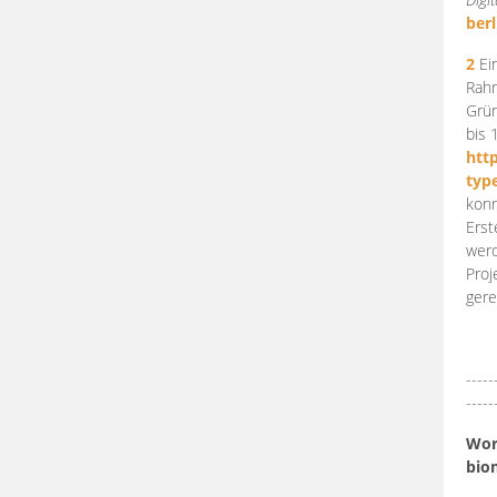
berl
2
Ein
Rahm
Grün
bis 
htt
typ
konn
Erst
werd
Proj
gere
-----
-----
Work
bio