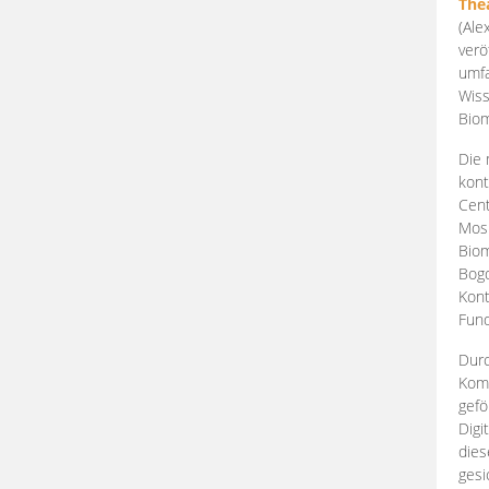
The
(Ale
verö
umfa
Wiss
Biom
Die 
kont
Cent
Mosk
Biom
Bogd
Kont
Fund
Durc
Komp
gefö
Digi
dies
gesi