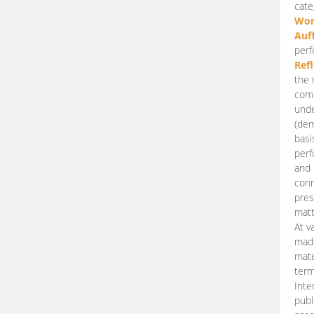
cate
Wor
Auf
perf
Ref
the 
comp
unde
(dem
basi
perf
and 
conn
pres
matt
At v
made
mate
term
Inte
publ