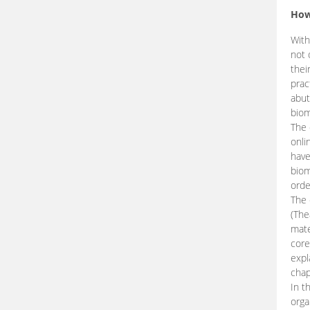
How
With
not 
thei
prac
abut
biom
The 
onli
have
biom
orde
The
(The
mate
core
expl
chap
In t
orga