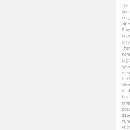
The 
gene
ongo
dire
Bogd
Niko
Meye
Than
Kom
Digi
syst
mean
the 
dive
medi
has 
proj
poss
issu
nume
At t