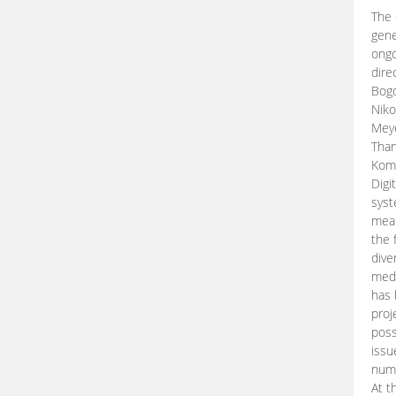
The 
gene
ongo
dire
Bogd
Niko
Meye
Than
Kom
Digi
syst
mean
the 
dive
medi
has 
proj
poss
issu
nume
At t