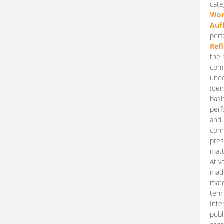
cate
Wor
Auf
perf
Ref
the 
comp
unde
(dem
basi
perf
and 
conn
pres
matt
At v
made
mate
term
Inte
publ