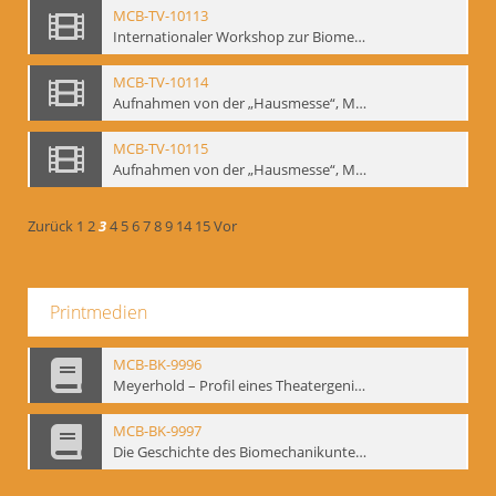
MCB-TV-10113
Internationaler Workshop zur Biomechanik, GITIS, Moskau, Januar 1993 (Bd.2) - Interne Signatur: BM-vid-20
MCB-TV-10114
Aufnahmen von der „Hausmesse“, Mime Centrum Berlin, 1994. Ausstellung und Veranstaltungsreihe anlässlich des 120. Geburtstages von W. E. Meyerhold im Mime Centrum Berlin, Februar 1994 (Bd. 1) - Interne Signatur: BM-vid-21
MCB-TV-10115
Aufnahmen von der „Hausmesse“, Mime Centrum Berlin, 1994. Ausstellung und Veranstaltungsreihe anlässlich des 120. Geburtstages von W. E. Meyerhold im Mime Centrum Berlin, Februar 1994 (Bd. 2) - Interne Signatur: BM-vid-22
Zurück
1
2
3
4
5
6
7
8
9
14
15
Vor
Printmedien
MCB-BK-9996
Meyerhold – Profil eines Theatergenies. Vortrag. Arbeitsdemonstration - interne Signatur: BM-prt-203
MCB-BK-9997
Die Geschichte des Biomechanikunterrichts im Theater der Satire - interne Signatur: BM-prt-204