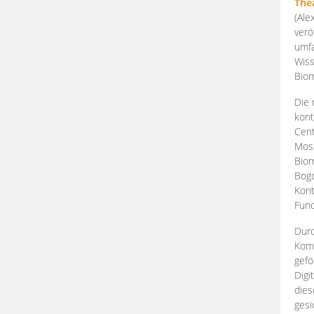
The
(Ale
verö
umfa
Wiss
Biom
Die 
kont
Cent
Mosk
Biom
Bogd
Kont
Fund
Durc
Komp
gefö
Digi
dies
gesi