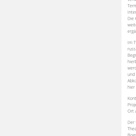
Term
Inte
Die 
weit
ergä
Im T
russ
Begr
hier
werd
und 
Abkü
hier
Kont
Proj
Ort
Der 
Thea
Bogd