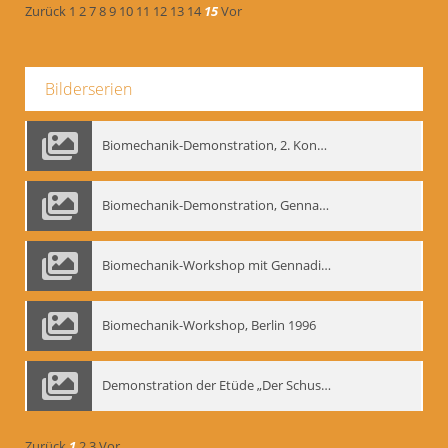
Zurück
1
2
7
8
9
10
11
12
13
14
15
Vor
Bilderserien
Biomechanik-Demonstration, 2. Kongress der EMF, Mai 1995
Biomechanik-Demonstration, Gennadij Bogdanow im Berliner Ensemble, 04.10.1991
Biomechanik-Workshop mit Gennadij Nikolajewitsch Bogdanow im Mime Centrum Berlin, 1991
Biomechanik-Workshop, Berlin 1996
Demonstration der Etüde „Der Schuss mit dem Bogen“ durch Gennadij Nikolajewitsch Bogdanow, Berlin 1991
Zurück
1
2
3
Vor