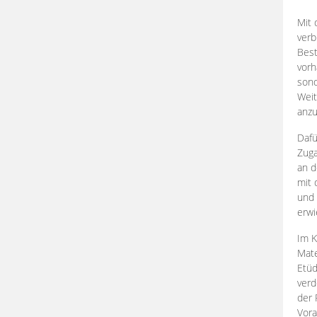
Mit 
verb
Best
vorh
son
Weit
anzu
Dafü
Zuga
an d
mit 
und 
erwi
Im K
Mate
Etü
verd
der 
Vora