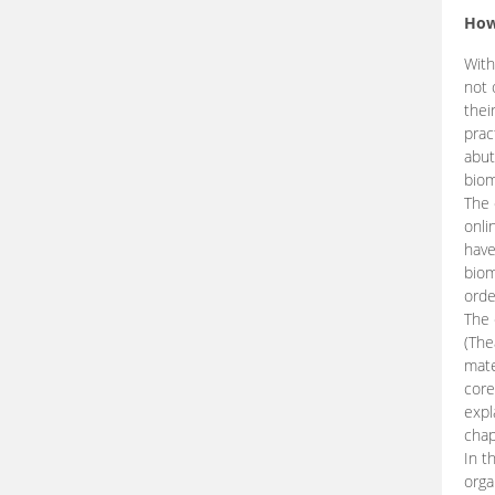
How
With
not 
thei
prac
abut
biom
The 
onli
have
biom
orde
The
(The
mate
core
expl
chap
In t
orga