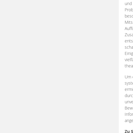
und 
Prob
beso
Mits
Auff
Zus
ents
scha
Eini
viel
thea
Um e
syst
ermö
durc
unve
Bewe
Info
ange
Zu 