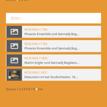
Bilder
MCB-IMG-11783
Phoenix Ensemble und Gennadij Bogdanow; BM-img-105-9
MCB-IMG-11784
Phoenix Ensemble und Gennadij Bogdanow; BM-img-105-10
MCB-IMG-11805
Martin Engler und Gennadij Bogdanow; BM-img-113
MCB-IMG-11821
Diskussion im bat-Studiotheater, 18.09.1995; BM-img-127-3
Zurück
1
2
3
4
5
6
7
8
9
Vor