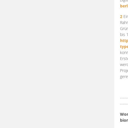
berl
2
Ein
Rahm
Grün
bis 
htt
typ
konn
Erst
werd
Proj
gere
-----
-----
Work
bio