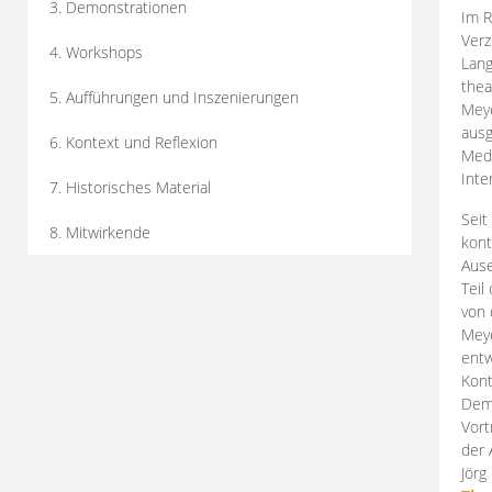
3. Demonstrationen
Im R
Verz
4. Workshops
Lang
thea
5. Aufführungen und Inszenierungen
Mey
ausg
6. Kontext und Reflexion
Medi
Inte
7. Historisches Material
Seit
8. Mitwirkende
kont
Aus
Teil
von 
Meye
entw
Kont
Demo
Vort
der 
Jörg