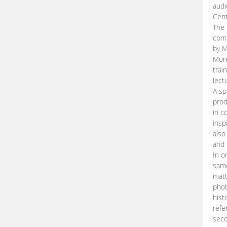
audi
Cent
The 
comp
by M
More
trai
lect
A sp
prod
in c
insp
also
and 
In o
same
matt
phot
hist
refe
seco