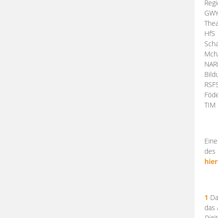
Regi
GW
Thea
HfS
Scha
Mch
NA
Bil
RSF
Föde
TI
Eine
des 
hier
1
Da
das
Digi