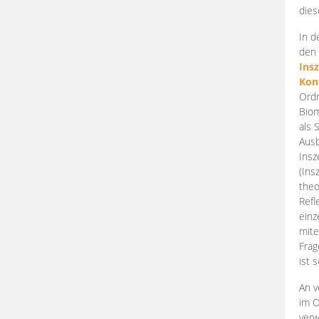
dies
In d
den 
Ins
Kon
Ordn
Biom
als 
Ausb
Insz
(Ins
theo
Refl
einz
mite
Frag
ist 
An v
im O
verw