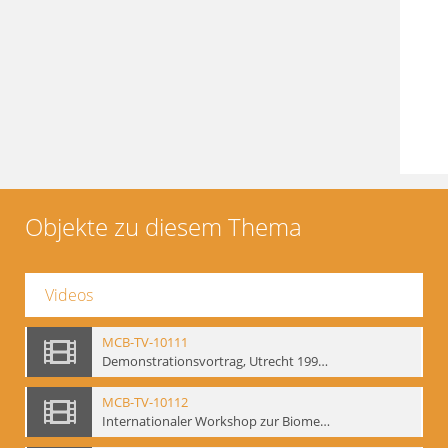
Objekte zu diesem Thema
Videos
MCB-TV-10111
Demonstrationsvortrag, Utrecht 1991 (2) - Interne Signatur: BM-vid-18
MCB-TV-10112
Internationaler Workshop zur Biomechanik, GITIS, Moskau, Januar 1993 (Bd.1) - Interne Signatur: BM-vid-19