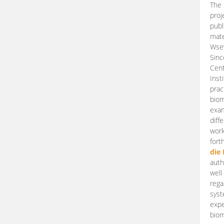
The 
proj
publ
mate
Wsew
Sinc
Cent
Inst
prac
biom
exam
diff
work
fort
die
auth
well
rega
syst
expe
biom