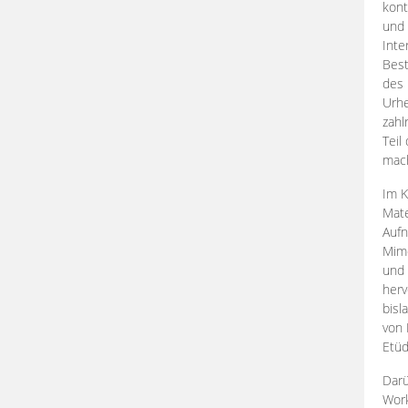
kont
und 
Inte
Best
des 
Urhe
zahl
Teil
mac
Im K
Mate
Aufn
Mime
und
herv
bisl
von 
Etüd
Darü
Work