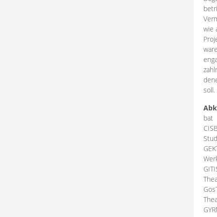
betr
Verm
wie 
Proj
ware
enga
zahl
dene
soll.
Abk
bat
CIS
Stud
GEK
Werk
GIT
Thea
Gos
Thea
GY