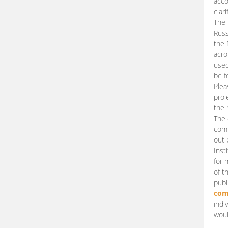
acco
clari
The 
Russ
the 
acro
used
be f
Plea
proj
the 
The 
comm
out 
Inst
for 
of t
publ
com
indi
woul