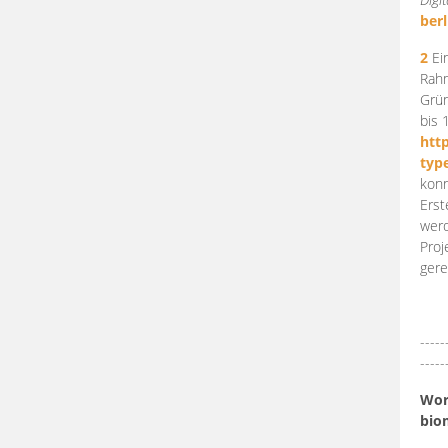
berl
2
Ein
Rahm
Grün
bis 
htt
typ
konn
Erst
werd
Proj
gere
-----
-----
Work
bio