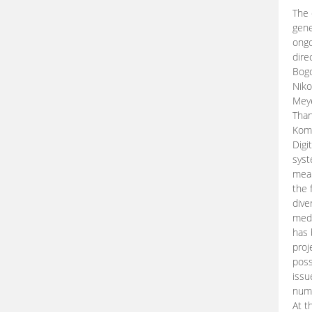
The 
gene
ongo
dire
Bogd
Niko
Meye
Than
Kom
Digi
syst
mean
the 
dive
medi
has 
proj
poss
issu
nume
At t