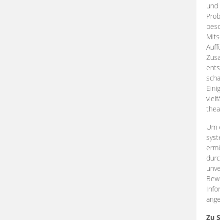
und 
Prob
beso
Mits
Auff
Zus
ents
scha
Eini
viel
thea
Um e
syst
ermö
durc
unve
Bewe
Info
ange
Zu 