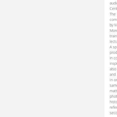
audi
Cent
The 
comp
by M
More
trai
lect
A sp
prod
in c
insp
also
and 
In o
same
matt
phot
hist
refe
seco