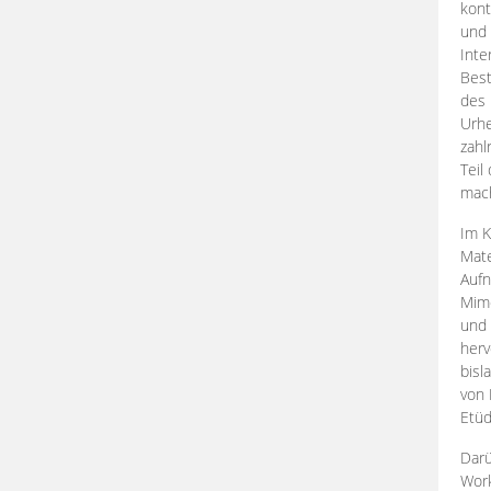
kont
und 
Inte
Best
des 
Urhe
zahl
Teil
mac
Im K
Mate
Aufn
Mime
und
herv
bisl
von 
Etüd
Darü
Work