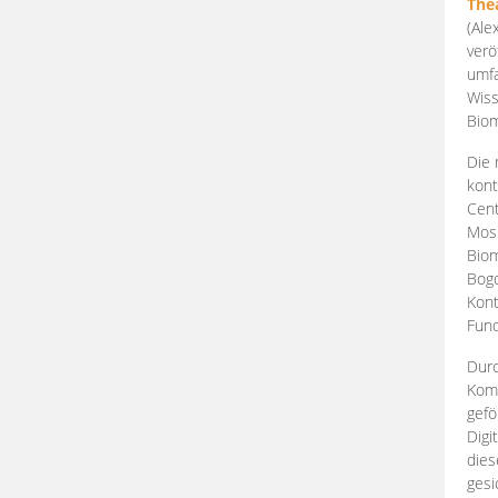
The
(Ale
verö
umfa
Wiss
Biom
Die 
kont
Cent
Mosk
Biom
Bogd
Kont
Fund
Durc
Komp
gefö
Digi
dies
gesi