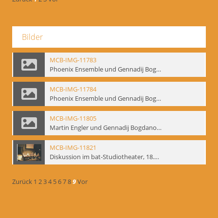
Bilder
MCB-IMG-11783
Phoenix Ensemble und Gennadij Bogdanow; BM-img-105-9
MCB-IMG-11784
Phoenix Ensemble und Gennadij Bogdanow; BM-img-105-10
MCB-IMG-11805
Martin Engler und Gennadij Bogdanow; BM-img-113
MCB-IMG-11821
Diskussion im bat-Studiotheater, 18.09.1995; BM-img-127-3
Zurück
1
2
3
4
5
6
7
8
9
Vor