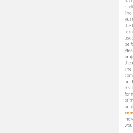
acco
clari
The 
Russ
the 
acro
used
be f
Plea
proj
the 
The 
comm
out 
Inst
for 
of t
publ
com
indi
woul