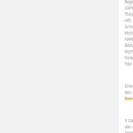
Regi
GW
Thea
HfS
Scha
Mch
NA
Bil
RSF
Föde
TI
Eine
des 
hier
1
Da
das
Digi