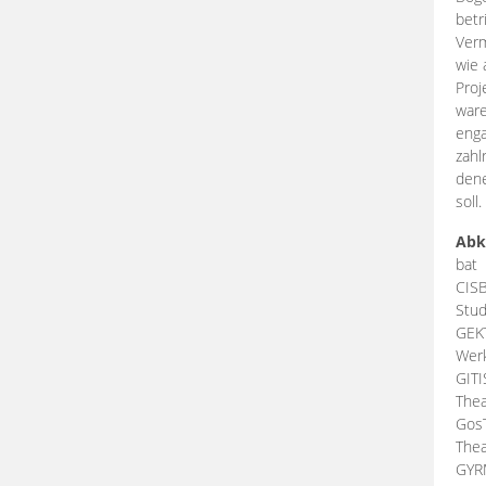
betr
Verm
wie 
Proj
ware
enga
zahl
dene
soll.
Abk
bat
CIS
Stud
GEK
Werk
GIT
Thea
Gos
Thea
GY