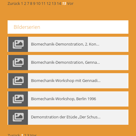
Zurück
1
2
7
8
9
10
11
12
13
14
15
Vor
Bilderserien
Biomechanik-Demonstration, 2. Kongress der EMF, Mai 1995
Biomechanik-Demonstration, Gennadij Bogdanow im Berliner Ensemble, 04.10.1991
Biomechanik-Workshop mit Gennadij Nikolajewitsch Bogdanow im Mime Centrum Berlin, 1991
Biomechanik-Workshop, Berlin 1996
Demonstration der Etüde „Der Schuss mit dem Bogen“ durch Gennadij Nikolajewitsch Bogdanow, Berlin 1991
Zurück
1
2
3
Vor