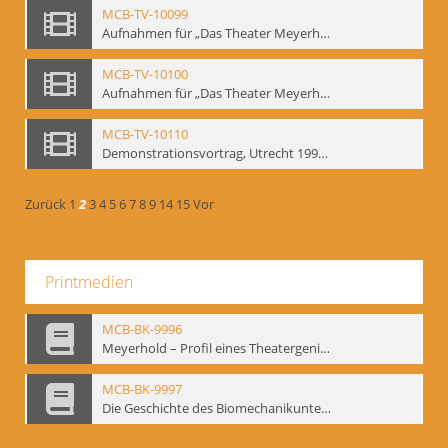
MCB-TV-10099
Aufnahmen für „Das Theater Meyerholds und die Biomechanik“ (7). Biomechanische Etüden – Detailstudien, Ausschnitt 2 - Interne Signatur: BM-vid-7_A2
MCB-TV-10100
Aufnahmen für „Das Theater Meyerholds und die Biomechanik“ (7). Biomechanische Etüden – Detailstudien, Ausschnitt 3 - Interne Signatur: BM-vid-7_A3
MCB-TV-10110
Demonstrationsvortrag, Utrecht 1991 (1) - Interne Signatur: BM-vid-17
Zurück
1
2
3
4
5
6
7
8
9
14
15
Vor
Printmedien
MCB-BK-9996
Meyerhold – Profil eines Theatergenies. Vortrag. Arbeitsdemonstration - interne Signatur: BM-prt-203
MCB-BK-9997
Die Geschichte des Biomechanikunterrichts im Theater der Satire - interne Signatur: BM-prt-204