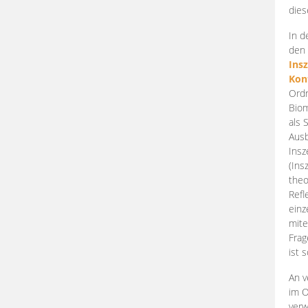
dies
In d
den 
Ins
Kon
Ordn
Biom
als 
Ausb
Insz
(Ins
theo
Refl
einz
mite
Frag
ist 
An v
im O
verw