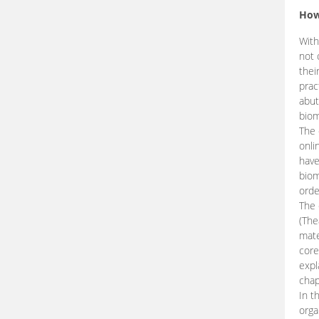
How
With
not 
thei
prac
abut
biom
The 
onli
have
biom
orde
The
(The
mate
core
expl
chap
In t
orga