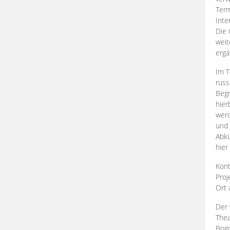
Term
Inte
Die 
weit
ergä
Im T
russ
Begr
hier
werd
und 
Abkü
hier
Kont
Proj
Ort
Der 
Thea
Bogd