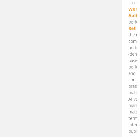
cate
Wor
Auf
perf
Ref
the 
comp
unde
(dem
basi
perf
and 
conn
pres
matt
At v
made
mate
term
Inte
publ