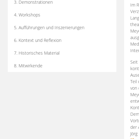
3. Demonstrationen
Im R
Verz
4. Workshops
Lang
thea
5. Aufführungen und Inszenierungen
Mey
ausg
6. Kontext und Reflexion
Medi
Inte
7. Historisches Material
Seit
8. Mitwirkende
kont
Aus
Teil
von 
Meye
entw
Kont
Demo
Vort
der 
Jörg