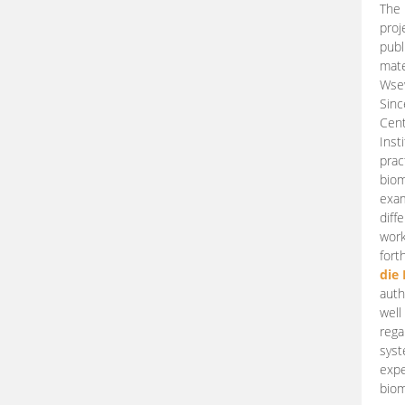
The 
proj
publ
mate
Wsew
Sinc
Cent
Inst
prac
biom
exam
diff
work
fort
die
auth
well
rega
syst
expe
biom