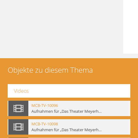
Objekte zu diesem Thema
Videos
MCB-TV-10096
Aufnahmen für „Das Theater Meyerholds und die Biomechanik“ (6). Biomechanische Grundelemente und szenische Umsetzung, Ausschnitt 2 - Interne Signatur: BM-vid-6_A2
MCB-TV-10098
Aufnahmen für „Das Theater Meyerholds und die Biomechanik“ (7). Biomechanische Etüden – Detailstudien, Ausschnitt 1 - Interne Signatur: BM-vid-7_A1