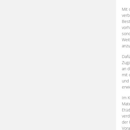
Mit 
verb
Best
vorh
son
Weit
anzu
Dafü
Zuga
an d
mit 
und 
erwi
Im K
Mate
Etü
verd
der 
Vora