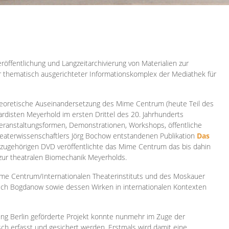
röffentlichung und Langzeitarchivierung von Materialien zur
er thematisch ausgerichteter Informationskomplex der Mediathek für
 theoretische Auseinandersetzung des Mime Centrum (heute Teil des
ardisten Meyerhold im ersten Drittel des 20. Jahrhunderts
 Veranstaltungsformen, Demonstrationen, Workshops, öffentliche
heaterwissenschaftlers Jörg Bochow entstandenen Publikation
Das
azugehörigen DVD veröffentlichte das Mime Centrum das bis dahin
 zur theatralen Biomechanik Meyerholds.
ime Centrum/Internationalen Theaterinstituts und des Moskauer
sch Bogdanow sowie dessen Wirken in internationalen Kontexten
ung Berlin geförderte Projekt konnte nunmehr im Zuge der
isch erfasst und gesichert werden. Erstmals wird damit eine