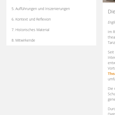
5. Aufführungen und Inszenierungen
Di
6. Kontext und Reflexion
Engl
7. Historisches Material
Im R
thea
8. Mitwirkende
Tanz
Seit
Inte
entw
Vort
The
umfa
Die 
Scha
gene
Durc
Digi