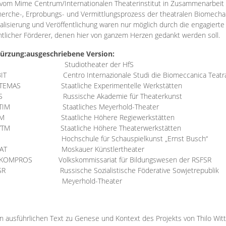
vom Mime Centrum/Internationalen Theaterinstitut in Zusammenarbeit 
erche-, Erprobungs- und Vermittlungsprozess der theatralen Biomechan
talisierung und Veröffentlichung waren nur möglich durch die engagiert
ntlicher Förderer, denen hier von ganzem Herzen gedankt werden soll.
ürzung:
ausgeschriebene Version:
Studiotheater der HfS
BIT
Centro Internazionale Studi die Biomeccanica Teatr
TEMAS
Staatliche Experimentelle Werkstätten
IS
Russische Akademie für Theaterkunst
TIM
Staatliches Meyerhold-Theater
RM
Staatliche Höhere Regiewerkstätten
YTM
Staatliche Höhere Theaterwerkstätten
Hochschule für Schauspielkunst „Ernst Busch“
AT
Moskauer Künstlertheater
RKOMPROS
Volkskommissariat für Bildungswesen der RSFSR
SR
Russische Sozialistische Föderative Sowjetrepublik
M Meyerhold-Theater
n ausführlichen Text zu Genese und Kontext des Projekts von Thilo Wit