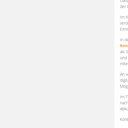
Dafü
der 
Im K
verd
Eins
In d
Kon
als 
und 
mite
An v
digi
Mögl
Im T
nach
Abkü
Kont