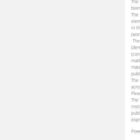
The 
biom
The
elem
In t
(wor
The 
(dem
(con
matt
mate
publ
The 
acro
Plea
The 
Inst
publ
expr
Pow