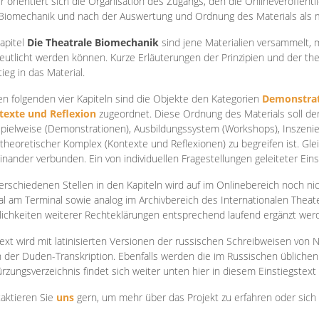
r orientiert sich die Organisation des Zugangs, den die Onlineveröffentl
Biomechanik und nach der Auswertung und Ordnung des Materials als
apite
l
Die Theatrale Biomechanik
sind jene Materialien versammelt,
eutlicht werden können. Kurze Erläuterungen der Prinzipien und der t
tieg in das Material.
en folgenden vier Kapiteln sind die Objekte den Kategorien
Demonstrat
texte und Reflexion
zugeordnet. Diese Ordnung des Materials soll d
Spielweise (Demonstrationen), Ausbildungssystem (Workshops), Inszen
theoretischer Komplex (Kontexte und Reflexionen) zu begreifen ist. Gle
inander verbunden. Ein von individuellen Fragestellungen geleiteter Einst
erschiedenen Stellen in den Kapiteln wird auf im Onlinebereich noch nic
tal am Terminal sowie analog im Archivbereich des Internationalen Theate
ichkeiten weiterer Rechteklärungen entsprechend laufend ergänzt wer
ext wird mit latinisierten Versionen der russischen Schreibweisen von N
 der Duden-Transkription. Ebenfalls werden die im Russischen üblichen
rzungsverzeichnis findet sich weiter unten hier in diesem Einstiegstext
aktieren Sie
uns
gern, um mehr über das Projekt zu erfahren oder sich