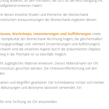
ichung anbietet, an den Formaten, die sich für die Beschäftigung mit
 maßgebend erwiesen haben:
 mit denen einzelne Etüden und Elemente der Biomechanik
heoretischen Voraussetzungen der Biomechanik ergänzen diesen
ionen
,
Workshops
,
Inszenierungen und Aufführungen
sowie
er Komplexität der Biomechanik Rechnung tragen, die gleichermaßen
ierungsgrundlage und -element (Inszenierungen und Aufführungen)
ichwohl sind die einzelnen Kapitel durch die präsentierten Objekte
ieg in die Thematik ist so ebenfalls möglich.
ht zugängliches Material verwiesen. Dieses Material kann vor Ort
rinstituts gesichtet werden. Die Onlineveröffentlichung soll den
den.
amen und Begriffen gearbeitet. Die Schreibweise richtet sich hierbei
 Abkürzungen und Akronyme latinisiert verwendet. Ein
 für eine Sichtung vor Ort anzumelden.