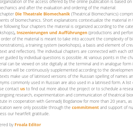
organization of the access offered by the online publication is based on
echanics and after the evaluation and ordering of the material:
 chapter
Die Theatrale Biomechanik
(Theatrical Biomechanics)
compris
ents of biomechanics. Short explanations contextualize the material in 
he following four chapters the material is organized according to the cat
kshops)
,
Inszenierungen und Aufführungen
(productions and perfo
order of the material is meant to take into account the complexity of b
onstrations), a training system (workshops), a basis and element of cr
text and reflection). The individual chapters are connected with each ot
er guided by individual questions is possible. At various points in the ch
rial can be viewed on site digitally at the terminal and in analogue form i
ication will be continuously supplemented according to the development of
texts make use of latinised versions of the Russian spelling of names 
nyms commonly used in Russian are also used in a latinised form. A list 
se contact
us
to find out more about the project or to schedule a resea
ongoing research, experimentation and communication of theatrical bi
itute in cooperation with Gennadij Bogdanow for more than 20 years, as we
ication were only possible through the
commitment
and support of nu
ess our heartfelt gratitude.
ered by
Froala Editor