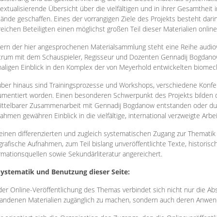
extualisierende Übersicht über die vielfältigen und in ihrer Gesamtheit
ände geschaffen. Eines der vorrangigen Ziele des Projekts besteht darin
reichen Beteiligten einen möglichst großen Teil dieser Materialien onlin
ern der hier angesprochenen Materialsammlung steht eine Reihe audi
rum mit dem Schauspieler, Regisseur und Dozenten Gennadij Bogdanow
aligen Einblick in den Komplex der von Meyerhold entwickelten biome
ber hinaus sind Trainingsprozesse und Workshops, verschiedene Konfer
mentiert worden. Einen besonderen Schwerpunkt des Projekts bilden di
ttelbarer Zusammenarbeit mit Gennadij Bogdanow entstanden oder durc
ahmen gewähren Einblick in die vielfältige, international verzweigte Arbe
inen differenzierten und zugleich systematischen Zugang zur Thematik 
grafische Aufnahmen, zum Teil bislang unveröffentlichte Texte, histori
rmationsquellen sowie Sekundärliteratur angereichert.
Systematik und Benutzung dieser Seite:
der Online-Veröffentlichung des Themas verbindet sich nicht nur die Abs
andenen Materialien zugänglich zu machen, sondern auch deren Anwend