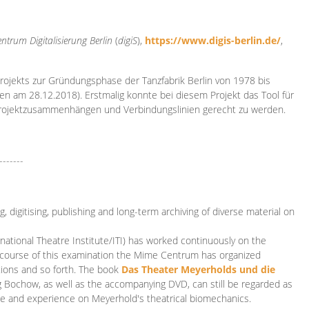
ntrum Digitalisierung
Berlin
(
digiS
),
https://www.digis-berlin.de/
,
rojekts zur Gründungsphase der Tanzfabrik Berlin von 1978 bis
en am 28.12.2018). Erstmalig konnte bei diesem Projekt das Tool für
Projektzusammenhängen und Verbindungslinien gerecht zu werden.
-------
 digitising, publishing and long-term archiving of diverse material on
ational Theatre Institute/ITI) has worked continuously on the
he course of this examination the Mime Centrum has organized
tions and so forth. The book
Das Theater Meyerholds und die
rg Bochow, as well as the accompanying DVD, can still be regarded as
e and experience on Meyerhold's theatrical biomechanics.