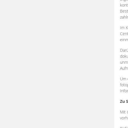
kont
Best
zahl
Im K
Cent
einm
Darü
doku
unmi
Aufn
Um e
foto
Info
Zu 
Mit 
vorh