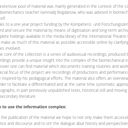
extensive pool of material was mainly generated in the context of the 
biomechanics teacher Gennadij Bogdanow, who was advised in biomechan
elf.
ks to a one year project funding by the Kompetenz- und Forschungszentru
rd and secure the material by means of digitisation and long-term archivi
lete holdings available in the media library of the International Theatre
o make as much of this material as possible accessible online by clarify
ies involved.
he core of the collection is a series of audiovisual recordings, produ
rdings provide a unique insight into the complex of the biomechanical 
over one can find material which documents training routines and works
ecial focus of the project are recordings of productions and performan
 inspired by his pedagogical efforts. The material also offers an overvie
rder to facilitate a differentiated and at the same time systematic appro
ographs, in part previously unpublished texts, historical still and movin
secondary literature.
 to use the information complex:
 the publication of the material we hope to not only make them access
tice and discourse and to stir the dialogue abut history and perspective