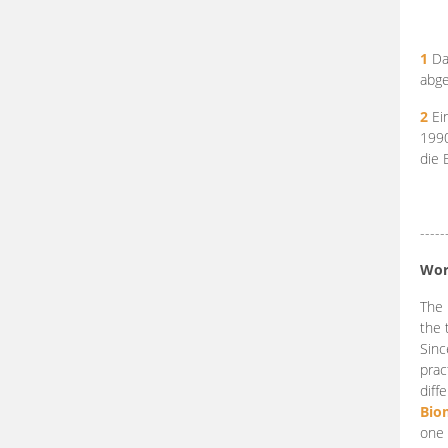
1
Da
abge
2
Ein
199
die 
-----
Wor
The 
the 
Sinc
prac
diff
Bio
one 