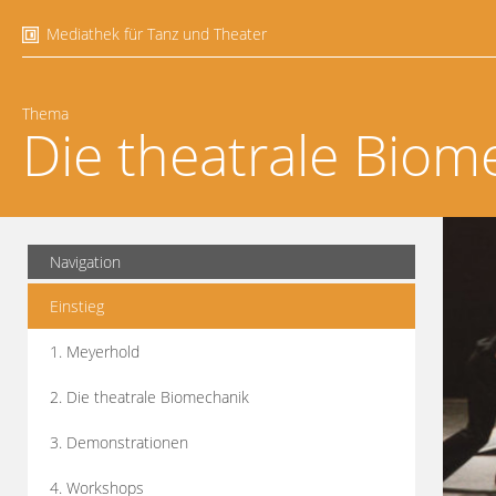
Mediathek für Tanz und Theater
Thema
Die theatrale Biom
Navigation
Einstieg
1. Meyerhold
2. Die theatrale Biomechanik
3. Demonstrationen
4. Workshops