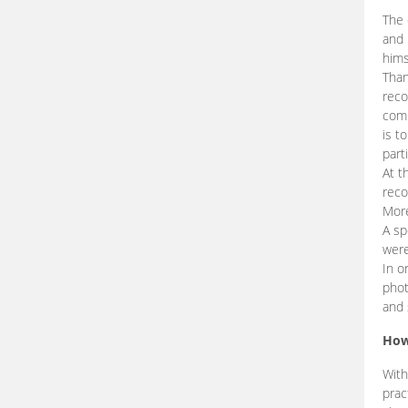
The 
and 
hims
Than
reco
comp
is t
part
At t
reco
More
A sp
were
In o
phot
and 
How
With
prac