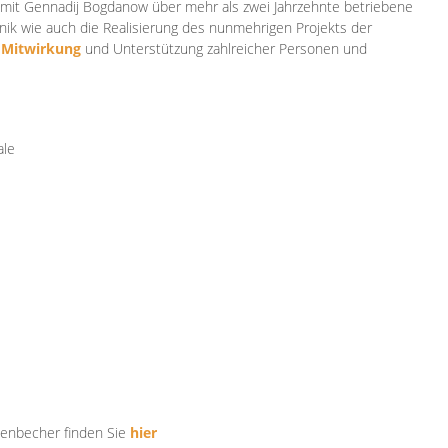
mit Gennadij Bogdanow über mehr als zwei Jahrzehnte betriebene
ik wie auch die Realisierung des nunmehrigen Projekts der
e
Mitwirkung
und Unterstützung zahlr
eicher Personen und
ale
tenbecher finden Sie
hier