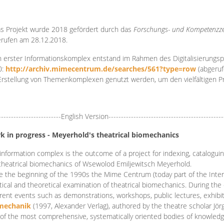
s Projekt wurde 2018 gefördert durch das
Forschungs- und Kompetenzze
rufen am 28.12.2018.
 erster Informationskomplex entstand im Rahmen des Digitalisierungsp
0:
http://archiv.mimecentrum.de/searches/561?type=row
(abgeruf
Erstellung von Themenkomplexen genutzt werden, um den vielfältigen 
-------------------------English Version----------------------------------------------
k in progress - Meyerhold's theatrical biomechanics
information complex is the outcome of a project for indexing, cataloguing,
theatrical biomechanics of Wsewolod Emiljewitsch Meyerhold.
e the beginning of the 1990s the Mime Centrum (today part of the Intern
tical and theoretical examination of theatrical biomechanics. During t
erent events such as demonstrations, workshops, public lectures, exhibi
mechanik
(1997, Alexander Verlag), authored by the theatre scholar Jö
of the most comprehensive, systematically oriented bodies of knowledg