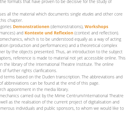
 the formats that have proven to be decisive for the study of
es all the material which documents single
etudes
and other core
this chapter.
egories
D
emonstrationen
(demonstrations),
Workshops
rmances)
and
Kontexte und Reflexion
(context and reflection).
iomechanics, which is to be understood equally as a way of acting
eation (production and performances) and a theoretical complex
her by the objects presented. Thus, an introduction to the subject
apters, reference is made to material not yet accessible online. This
n the library of the International Theatre Institute. The online
 further rights clarifications.
and terms based on the Duden transcription. The abbreviations and
of abbreviations can be found at the end of this page.
rch appointment in the media library.
omechanics carried out by the Mime Centrum/International Theatre
ll as the realisation of the current project of digitalisation and
merous individuals and public sponsors, to whom we would like to