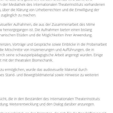
 in der Mediathek des Internationalen Theaterinstituts vorhandenen
, über die Klärung von Urheberrechten und die Einwilligung der
e zugänglich zu machen.
ovisueller Aufnahmen, die aus der Zusammenarbeit des Mime
 hervorgegangen ist. Die Aufnahmen bieten einen bislang
chanischen Etüden und die Möglichkeiten ihrer Anwendung.
enzen, Vorträge und Gespräche sowie Einblicke in die Probenarbeit
e Mitschnitte von Inszenierungen und Aufführungen, die in
h seine schauspielpädagogische Arbeit angeregt wurden. Einige
it mit der theatralen Biomechanik.
zu ermöglichen, wurde das audiovisuelle Material durch
sches Stand- und Bewegtbildmaterial sowie Hinweise zu weiteren
icht, die in den Beständen des Internationalen Theaterinstituts
ung, Weiterentwicklung und den Dialog darüber anzuregen.