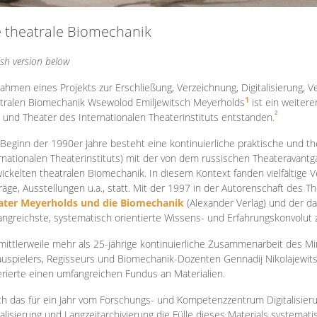
e theatrale Biomechanik
ish version below
ahmen eines Projekts zur Erschließung, Verzeichnung, Digitalisierung, Ve
1
tralen Biomechanik Wsewolod Emiljewitsch Meyerholds
ist ein weiter
2
 und Theater des Internationalen Theaterinstituts entstanden.
 Beginn der 1990er Jahre besteht eine kontinuierliche praktische und
rnationalen Theaterinstituts) mit der von dem russischen Theateravantg
ickelten theatralen Biomechanik. In diesem Kontext fanden vielfältige
räge, Ausstellungen u.a., statt. Mit d
er 1997 in der Autorenschaft des T
ater Meyerholds und die Biomechanik
(Alexander Verlag) und der d
ngreichste, systematisch orientierte Wissens- und Erfahrungskonvolut
mittlerweile mehr als 25-jährige kontinuierliche Zusammenarb
eit des M
uspielers, Regisseurs und Biomechanik-Dozenten Gennadij Nikolajewit
rierte einen umfangreichen Fundus an Materialien.
h das für ein Jahr vom Forschungs- und Kompetenzzentrum Digitalisier
talisierung und Langzeitarchivierung die Fülle dieses Materials systemat