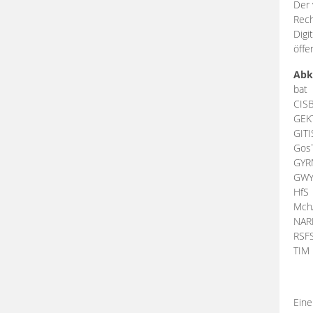
Der 
Rech
Digi
öffe
Abk
bat
CIS
GEK
GIT
Gos
GY
GW
HfS
Mch
NA
RSF
TI
Eine