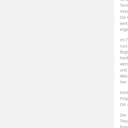
Term
Inte
Die 
weit
ergä
Im T
russ
Begr
hier
werd
und 
Abkü
hier
Kont
Proj
Ort
Der 
Thea
Bogd