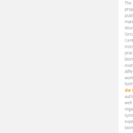
The 
proj
publ
mate
Wsew
Sinc
Cent
Inst
prac
biom
exam
diff
work
fort
die
auth
well
rega
syst
expe
biom