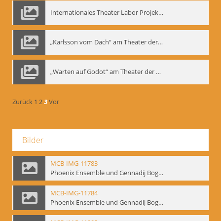
Internationales Theater Labor Projekt: Play Don Juan
„Karlsson vom Dach“ am Theater der Satire, Moskau 1985
„Warten auf Godot“ am Theater der Saire, Moskau 1980er
Zurück
1
2
3
Vor
Bilder
MCB-IMG-11783
Phoenix Ensemble und Gennadij Bogdanow; BM-img-105-9
MCB-IMG-11784
Phoenix Ensemble und Gennadij Bogdanow; BM-img-105-10