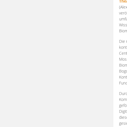
The
(Ale
verö
umfa
Wiss
Biom
Die 
kont
Cent
Mosk
Biom
Bogd
Kont
Fund
Durc
Komp
gefö
Digi
dies
gesi