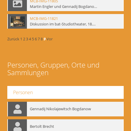
MCB-IMG-11805
Martin Engler und Gennadij Bogdanow; BM-img-113
MCB-IMG-11821
Diskussion im bat-Studiotheater, 18.09.1995; BM-img-127-3
Zurück
1
2
3
4
5
6
7
8
9
Vor
Personen, Gruppen, Orte und
Sammlungen
Personen
Gennadij Nikolajewitsch Bogdanow
Bertolt Brecht