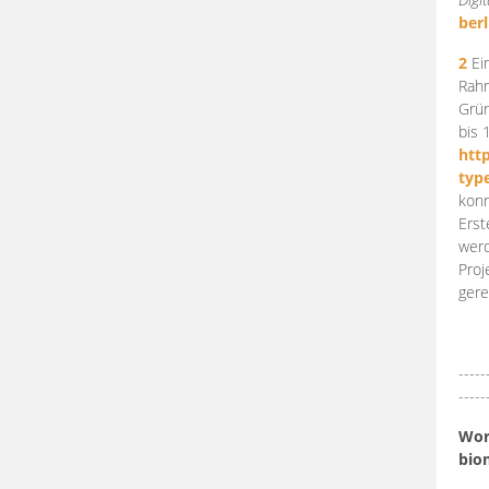
berl
2
Ein
Rahm
Grün
bis 
htt
typ
konn
Erst
werd
Proj
gere
-----
-----
Work
bio