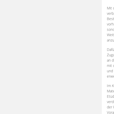
Mit 
verb
Best
vorh
son
Weit
anzu
Dafü
Zuga
an d
mit 
und 
erwi
Im K
Mate
Etü
verd
der 
Vora