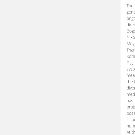
The 
gene
ongo
dire
Bogd
Niko
Meye
Than
Kom
Digi
syst
mean
the 
dive
medi
has 
proj
poss
issu
nume
At t