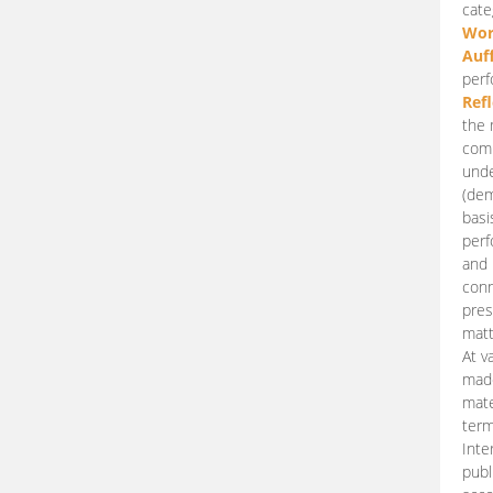
cate
Wor
Auf
perf
Ref
the 
comp
unde
(dem
basi
perf
and 
conn
pres
matt
At v
made
mate
term
Inte
publ