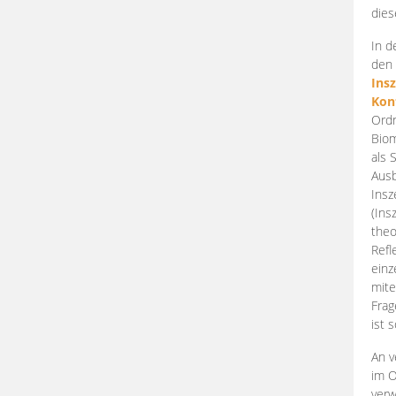
dies
In d
den 
Ins
Kon
Ordn
Biom
als 
Ausb
Insz
(Ins
theo
Refl
einz
mite
Frag
ist 
An v
im O
verw