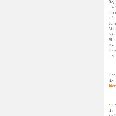
Regi
GW
Thea
HfS
Scha
Mch
NA
Bil
RSF
Föde
TI
Eine
des 
hier
1
Da
das
Digi