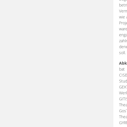
betr
Verm
wie 
Proj
ware
enga
zahl
dene
soll.
Abk
bat
CIS
Stud
GEK
Werk
GIT
Thea
Gos
Thea
GY