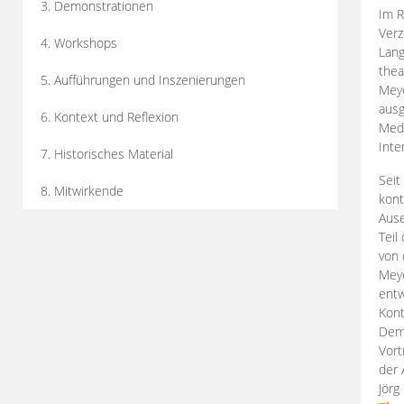
3. Demonstrationen
Im R
Verz
4. Workshops
Lang
thea
5. Aufführungen und Inszenierungen
Mey
ausg
6. Kontext und Reflexion
Medi
Inte
7. Historisches Material
Seit
8. Mitwirkende
kont
Aus
Teil
von 
Meye
entw
Kont
Demo
Vort
der 
Jörg