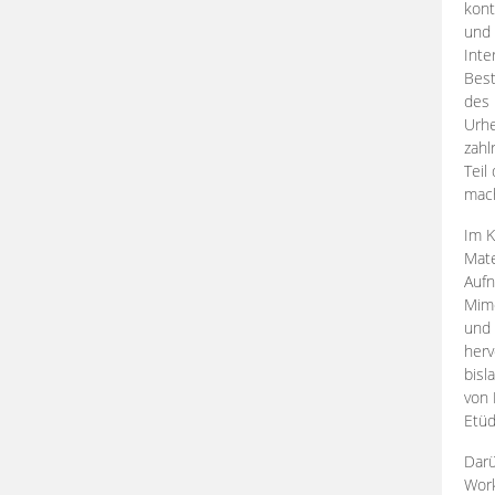
kont
und 
Inte
Best
des 
Urhe
zahl
Teil
mac
Im K
Mate
Aufn
Mime
und
herv
bisl
von 
Etüd
Darü
Work