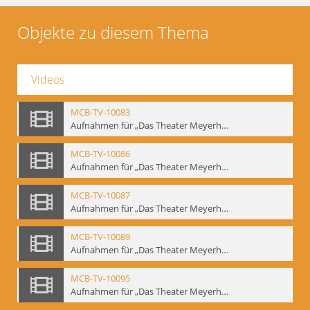
Objekte zu diesem Thema
Videos
MCB-TV-10083
Aufnahmen für „Das Theater Meyerholds und die Biomechanik“ (1). Demonstration der Etüde „Die Ohrfeige“ in verschiedenen Variationen, Ausschnitt 1 - Interne Signatur: BM-vid-1_A1
MCB-TV-10086
Aufnahmen für „Das Theater Meyerholds und die Biomechanik“ (2). Demonstration der Etüde „Die Ohrfeige“ in verschiedenen Variationen, Ausschnitt 1 - Interne Signatur: BM-vid-2_A1
MCB-TV-10087
Aufnahmen für „Das Theater Meyerholds und die Biomechanik“ (2). Demonstration der Etüde „Die Ohrfeige“ in verschiedenen Variationen, Ausschnitt 2 - Interne Signatur: BM-vid-2_A2
MCB-TV-10089
Aufnahmen für „Das Theater Meyerholds und die Biomechanik“ (3). Etüde „Der Dolchstoß“, Ausschnitt 1 - Interne Signatur: BM-vid-3_A1
MCB-TV-10095
Aufnahmen für „Das Theater Meyerholds und die Biomechanik“ (6). Biomechanische Grundelemente und szenische Umsetzung, Ausschnitt 1 - Interne Signatur: BM-vid-6_A1