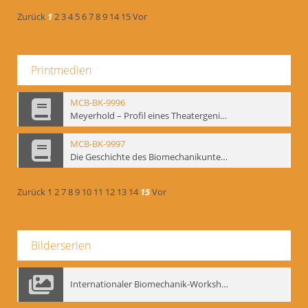
Zurück
1
2
3
4
5
6
7
8
9
14
15
Vor
Printmedien
MCB-BK-9996
Meyerhold – Profil eines Theatergenies. Vortrag. Arbeitsdemonstration - interne Signatur: BM-prt-203
MCB-BK-9997
Die Geschichte des Biomechanikunterrichts im Theater der Satire - interne Signatur: BM-prt-204
Zurück
1
2
7
8
9
10
11
12
13
14
15
Vor
Bilderserien
Internationaler Biomechanik-Workshop, Moskau 1993