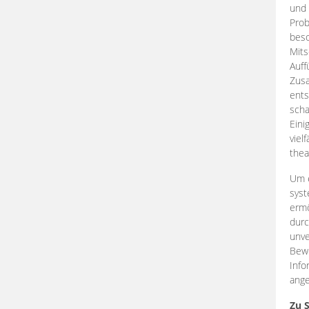
und 
Prob
beso
Mits
Auff
Zus
ents
scha
Eini
viel
thea
Um e
syst
ermö
durc
unve
Bewe
Info
ange
Zu 