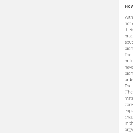
How
With
not 
thei
prac
abut
biom
The 
onli
have
biom
orde
The
(The
mate
core
expl
chap
In t
orga