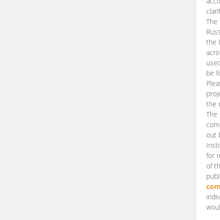
acco
clari
The 
Russ
the 
acro
used
be f
Plea
proj
the 
The 
comm
out 
Inst
for 
of t
publ
com
indi
woul