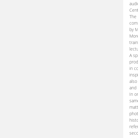
audi
Cent
The 
comp
by M
More
trai
lect
A sp
prod
in c
insp
also
and 
In o
same
matt
phot
hist
refe
seco