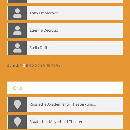
Tony De Maeyer
Étienne Decroux
Stella Duff
Zurück
1
2
3
4
5
6
7
8
9
10
11
Vor
Orte
Russische Akademie für Theaterkunst – GITIS
Staatliches Meyerhold-Theater