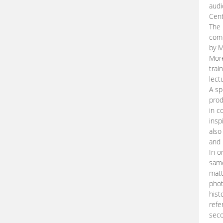
audi
Cent
The 
comp
by M
More
trai
lect
A sp
prod
in c
insp
also
and 
In o
same
matt
phot
hist
refe
seco