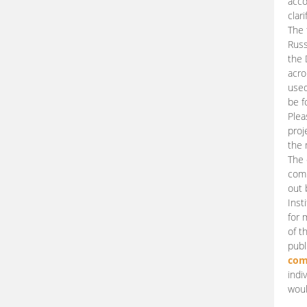
acco
clari
The 
Russ
the 
acro
used
be f
Plea
proj
the 
The 
comm
out 
Inst
for 
of t
publ
com
indi
woul