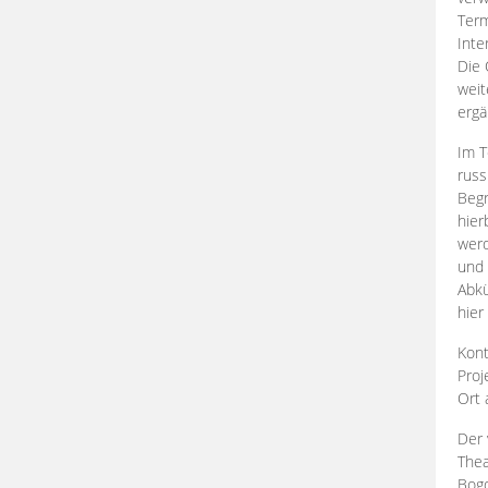
Term
Inte
Die 
weit
ergä
Im T
russ
Begr
hier
werd
und 
Abkü
hier
Kont
Proj
Ort
Der 
Thea
Bogd