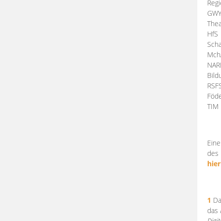
Regi
GW
Thea
HfS
Scha
Mch
NA
Bil
RSF
Föde
TI
Eine
des 
hier
1
Da
das
Digi