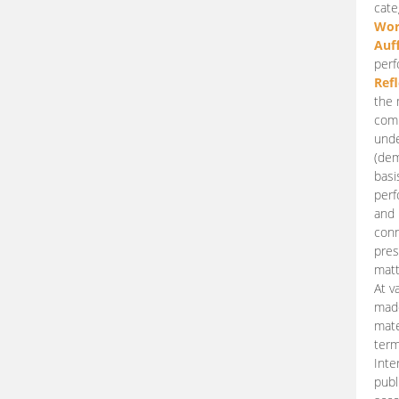
cate
Wor
Auf
perf
Ref
the 
comp
unde
(dem
basi
perf
and 
conn
pres
matt
At v
made
mate
term
Inte
publ