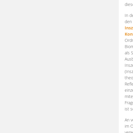
dies
In d
den 
Ins
Kon
Ordn
Biom
als 
Ausb
Insz
(Ins
theo
Refl
einz
mite
Frag
ist 
An v
im O
verw