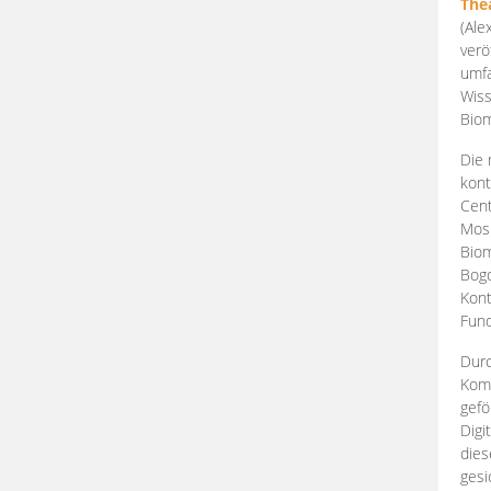
The
(Ale
verö
umfa
Wiss
Biom
Die 
kont
Cent
Mosk
Biom
Bogd
Kont
Fund
Durc
Komp
gefö
Digi
dies
gesi