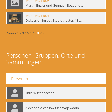
MCB-IMG-11805
Martin Engler und Gennadij Bogdanow; BM-img-113
MCB-IMG-11821
Diskussion im bat-Studiotheater, 18.09.1995; BM-img-127-3
Zurück
1
2
3
4
5
6
7
8
9
Vor
Personen, Gruppen, Orte und
Sammlungen
Personen
Thilo Wittenbecher
Alexandr Michailowitsch Wojewodin