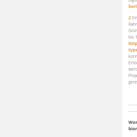
berl
2
Ein
Rahm
Grün
bis 
htt
typ
konn
Erst
werd
Proj
gere
-----
-----
Work
bio