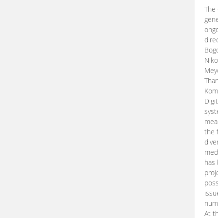
The 
gene
ongo
dire
Bogd
Niko
Meye
Than
Kom
Digi
syst
mean
the 
dive
medi
has 
proj
poss
issu
nume
At t