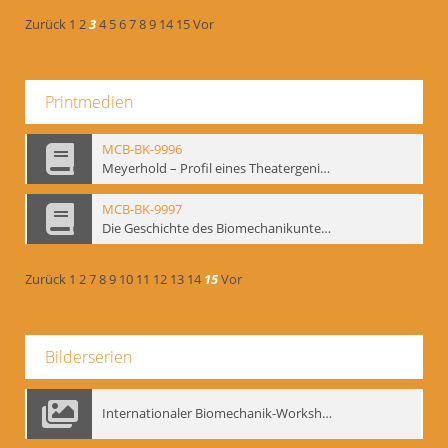
Zurück
1
2
3
4
5
6
7
8
9
14
15
Vor
Printmedien
MCB-BK-9996
Meyerhold – Profil eines Theatergenies. Vortrag. Arbeitsdemonstration - interne Signatur: BM-prt-203
MCB-BK-9997
Die Geschichte des Biomechanikunterrichts im Theater der Satire - interne Signatur: BM-prt-204
Zurück
1
2
7
8
9
10
11
12
13
14
15
Vor
Bilderserien
Internationaler Biomechanik-Workshop, Moskau 1993