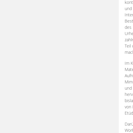
kont
und 
Inte
Best
des 
Urhe
zahl
Teil
mac
Im K
Mate
Aufn
Mime
und
herv
bisl
von 
Etüd
Darü
Work