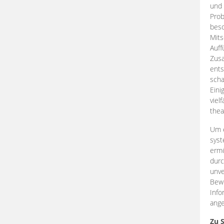
und 
Prob
beso
Mits
Auff
Zus
ents
scha
Eini
viel
thea
Um e
syst
ermö
durc
unve
Bewe
Info
ange
Zu 