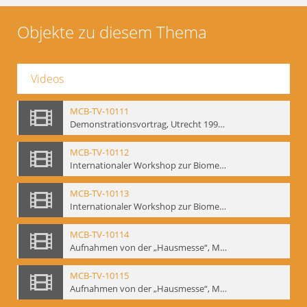
Objekte zu diesem Thema
Videos
MCB-TV-10111
Demonstrationsvortrag, Utrecht 1991 (2) - Interne Signatur: BM-vid-18
MCB-TV-10112
Internationaler Workshop zur Biomechanik, GITIS, Moskau, Januar 1993 (Bd.1) - Interne Signatur: BM-vid-19
MCB-TV-10113
Internationaler Workshop zur Biomechanik, GITIS, Moskau, Januar 1993 (Bd.2) - Interne Signatur: BM-vid-20
MCB-TV-10114
Aufnahmen von der „Hausmesse“, Mime Centrum Berlin, 1994. Ausstellung und Veranstaltungsreihe anlässlich des 120. Geburtstages von W. E. Meyerhold im Mime Centrum Berlin, Februar 1994 (Bd. 1) - Interne Signatur: BM-vid-21
MCB-TV-10115
Aufnahmen von der „Hausmesse“, Mime Centrum Berlin, 1994. Ausstellung und Veranstaltungsreihe anlässlich des 120. Geburtstages von W. E. Meyerhold im Mime Centrum Berlin, Februar 1994 (Bd. 2) - Interne Signatur: BM-vid-22