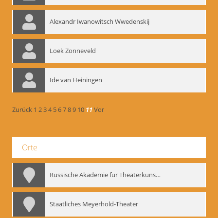
Alexandr Iwanowitsch Wwedenskij
Loek Zonneveld
Ide van Heiningen
Zurück
1
2
3
4
5
6
7
8
9
10
11
Vor
Orte
Russische Akademie für Theaterkunst – GITIS
Staatliches Meyerhold-Theater