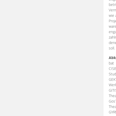
betr
Verm
wie 
Proj
ware
enga
zahl
dene
soll.
Abk
bat
CIS
Stud
GEK
Werk
GIT
Thea
Gos
Thea
GY