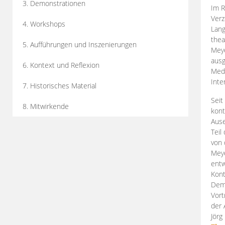
3. Demonstrationen
Im R
Verz
4. Workshops
Lang
thea
5. Aufführungen und Inszenierungen
Mey
ausg
6. Kontext und Reflexion
Medi
Inte
7. Historisches Material
Seit
8. Mitwirkende
kont
Aus
Teil
von 
Meye
entw
Kont
Demo
Vort
der 
Jörg