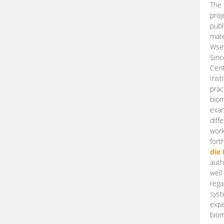
The 
proj
publ
mate
Wsew
Sinc
Cent
Inst
prac
biom
exam
diff
work
fort
die
auth
well
rega
syst
expe
biom