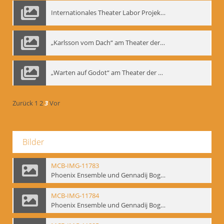
Internationales Theater Labor Projekt: Play Don Juan
„Karlsson vom Dach“ am Theater der Satire, Moskau 1985
„Warten auf Godot“ am Theater der Saire, Moskau 1980er
Zurück
1
2
3
Vor
Bilder
MCB-IMG-11783
Phoenix Ensemble und Gennadij Bogdanow; BM-img-105-9
MCB-IMG-11784
Phoenix Ensemble und Gennadij Bogdanow; BM-img-105-10