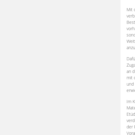
Mit 
verb
Best
vorh
son
Weit
anzu
Dafü
Zuga
an d
mit 
und 
erwi
Im K
Mate
Etü
verd
der 
Vora