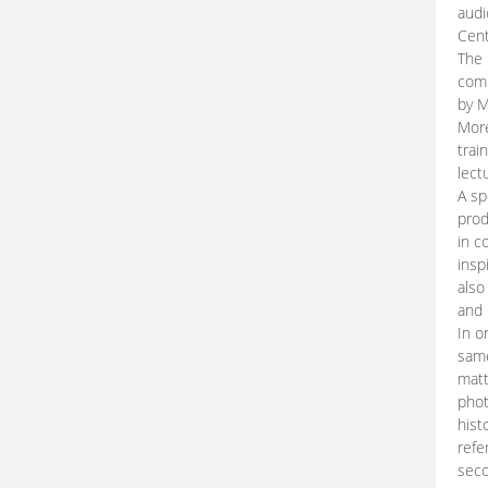
audi
Cent
The 
comp
by M
More
trai
lect
A sp
prod
in c
insp
also
and 
In o
same
matt
phot
hist
refe
seco