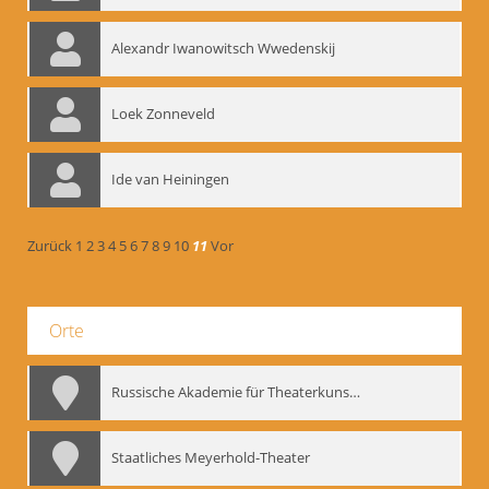
Alexandr Iwanowitsch Wwedenskij
Loek Zonneveld
Ide van Heiningen
Zurück
1
2
3
4
5
6
7
8
9
10
11
Vor
Orte
Russische Akademie für Theaterkunst – GITIS
Staatliches Meyerhold-Theater