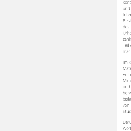
kont
und 
Inte
Best
des 
Urhe
zahl
Teil
mac
Im K
Mate
Aufn
Mime
und
herv
bisl
von 
Etüd
Darü
Work