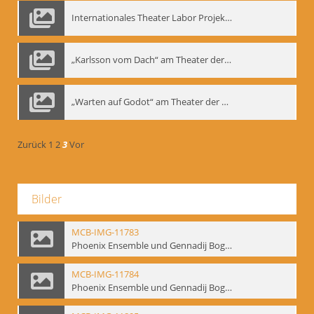
Internationales Theater Labor Projekt: Play Don Juan
„Karlsson vom Dach“ am Theater der Satire, Moskau 1985
„Warten auf Godot“ am Theater der Saire, Moskau 1980er
Zurück
1
2
3
Vor
Bilder
MCB-IMG-11783
Phoenix Ensemble und Gennadij Bogdanow; BM-img-105-9
MCB-IMG-11784
Phoenix Ensemble und Gennadij Bogdanow; BM-img-105-10