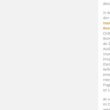
dies
In d
den 
Ins
Kon
Ordn
Biom
als 
Ausb
Insz
(Ins
theo
Refl
einz
mite
Frag
ist 
An v
im O
verw