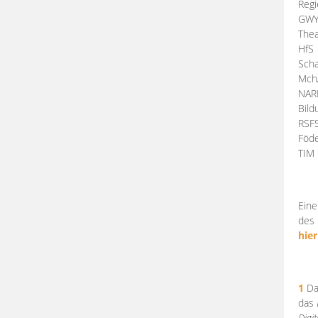
Regi
GW
Thea
HfS
Scha
Mch
NA
Bil
RSF
Föde
TI
Eine
des 
hier
1
Da
das
Digi