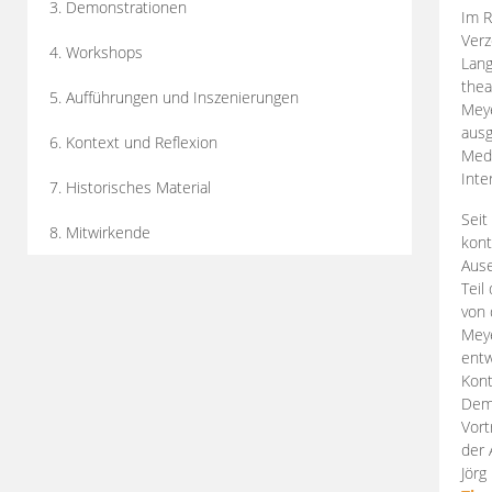
3. Demonstrationen
Im R
Verz
4. Workshops
Lang
thea
5. Aufführungen und Inszenierungen
Mey
ausg
6. Kontext und Reflexion
Medi
Inte
7. Historisches Material
Seit
8. Mitwirkende
kont
Aus
Teil
von 
Meye
entw
Kont
Demo
Vort
der 
Jörg