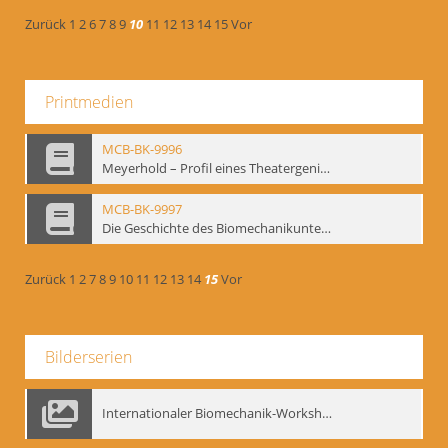
Zurück
1
2
6
7
8
9
10
11
12
13
14
15
Vor
Printmedien
MCB-BK-9996
Meyerhold – Profil eines Theatergenies. Vortrag. Arbeitsdemonstration - interne Signatur: BM-prt-203
MCB-BK-9997
Die Geschichte des Biomechanikunterrichts im Theater der Satire - interne Signatur: BM-prt-204
Zurück
1
2
7
8
9
10
11
12
13
14
15
Vor
Bilderserien
Internationaler Biomechanik-Workshop, Moskau 1993