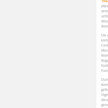
The
(Ale
verö
umfa
Wiss
Biom
Die 
kont
Cent
Mosk
Biom
Bogd
Kont
Fund
Durc
Komp
gefö
Digi
dies
gesi