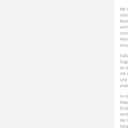
Mit 
verb
Best
vorh
son
Weit
anzu
Dafü
Zuga
an d
mit 
und 
erwi
Im K
Mate
Etü
verd
der 
Vora