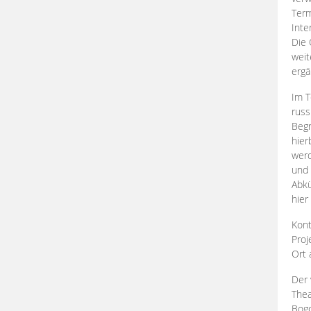
Term
Inte
Die 
weit
ergä
Im T
russ
Begr
hier
werd
und 
Abkü
hier
Kont
Proj
Ort
Der 
Thea
Bogd