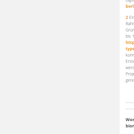
berl
2
Ein
Rahm
Grün
bis 
htt
typ
konn
Erst
werd
Proj
gere
-----
-----
Work
bio