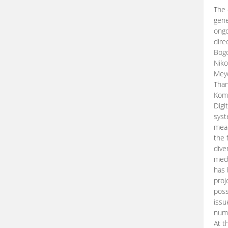
The 
gene
ongo
dire
Bogd
Niko
Meye
Than
Kom
Digi
syst
mean
the 
dive
medi
has 
proj
poss
issu
nume
At t