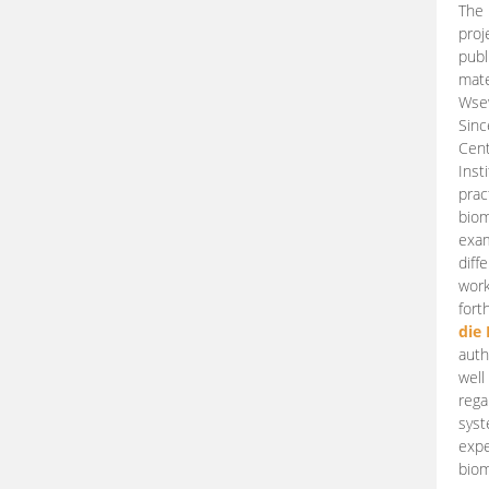
The 
proj
publ
mate
Wsew
Sinc
Cent
Inst
prac
biom
exam
diff
work
fort
die
auth
well
rega
syst
expe
biom