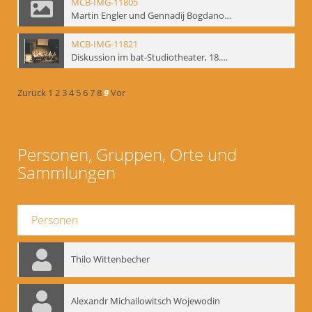
MCB-IMG-11805
Martin Engler und Gennadij Bogdanow; BM-img-113
MCB-IMG-11821
Diskussion im bat-Studiotheater, 18.09.1995; BM-img-127-3
Zurück
1
2
3
4
5
6
7
8
9
Vor
Personen, Gruppen, Orte und
Sammlungen
Personen
Thilo Wittenbecher
Alexandr Michailowitsch Wojewodin