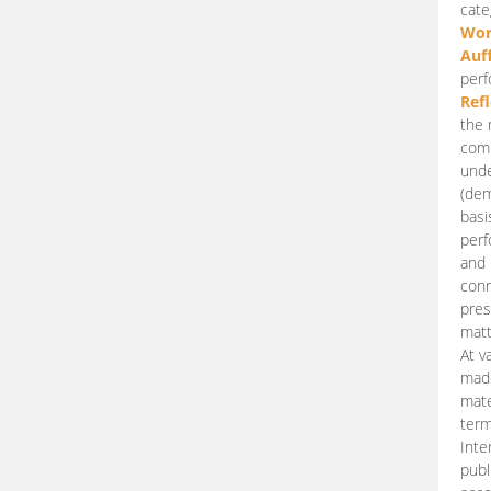
cate
Wor
Auf
perf
Ref
the 
comp
unde
(dem
basi
perf
and 
conn
pres
matt
At v
made
mate
term
Inte
publ