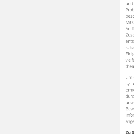
und 
Prob
beso
Mits
Auff
Zus
ents
scha
Eini
viel
thea
Um e
syst
ermö
durc
unve
Bewe
Info
ange
Zu 