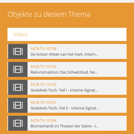
Objekte zu diesem Thema
Videos
MCB-TV-10158
De Acteur Atleet van het Hart, Internationale Konferenz, Gent, 17.11.2004 - Interne Signatur: BM-vid-129
MCB-TV-10159
Rekonstruktion: Das Schwitzbad, New York 1993 - Interne Signatur: BM-vid-133
MCB-TV-10160
Goebbels Tisch. Teil I - Interne Signatur: BM-vid-134
MCB-TV-10161
Goebbels Tisch. Teil II - Interne Signatur: BM-vid-135
MCB-TV-10164
Biomechanik im Theater der Satire - Interne Signatur: BM-vid-189