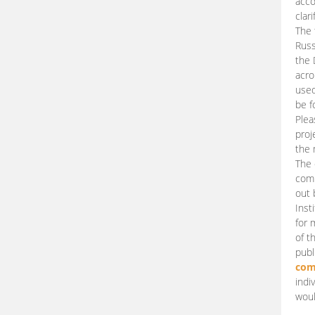
acco
clari
The 
Russ
the 
acro
used
be f
Plea
proj
the 
The 
comm
out 
Inst
for 
of t
publ
com
indi
woul