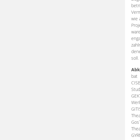
betr
Verm
wie 
Proj
ware
enga
zahl
dene
soll.
Abk
bat
CIS
Stud
GEK
Werk
GIT
Thea
Gos
Thea
GY