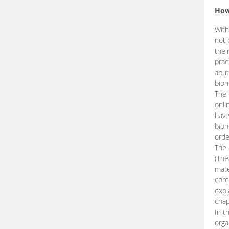
How
With
not 
thei
prac
abut
biom
The 
onli
have
biom
orde
The
(The
mate
core
expl
chap
In t
orga