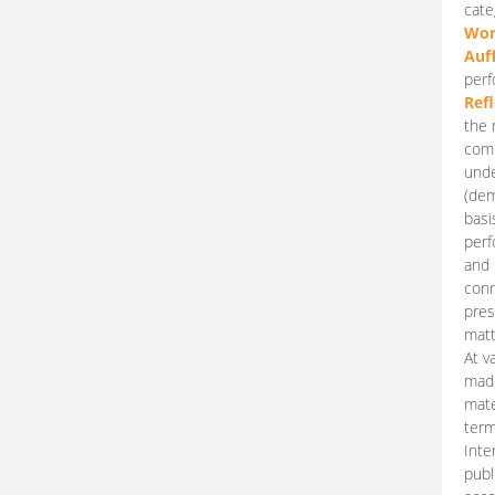
cate
Wor
Auf
perf
Ref
the 
comp
unde
(dem
basi
perf
and 
conn
pres
matt
At v
made
mate
term
Inte
publ