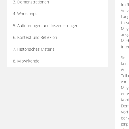
3. Demonstrationen
Im R
Verz
4. Workshops
Lang
thea
5. Aufführungen und Inszenierungen
Mey
ausg
6. Kontext und Reflexion
Medi
Inte
7. Historisches Material
Seit
8. Mitwirkende
kont
Aus
Teil
von 
Meye
entw
Kont
Demo
Vort
der 
Jörg