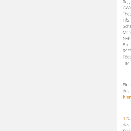
Regi
GW
Thea
HfS
Scha
Mch
NA
Bil
RSF
Föde
TI
Eine
des 
hier
1
Da
das
Digi