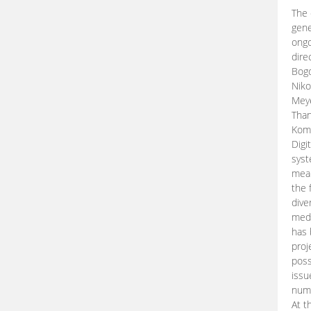
The 
gene
ongo
dire
Bogd
Niko
Meye
Than
Kom
Digi
syst
mean
the 
dive
medi
has 
proj
poss
issu
nume
At t