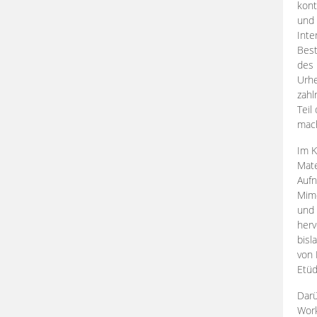
kont
und 
Inte
Best
des 
Urhe
zahl
Teil
mac
Im K
Mate
Aufn
Mime
und
herv
bisl
von 
Etüd
Darü
Work