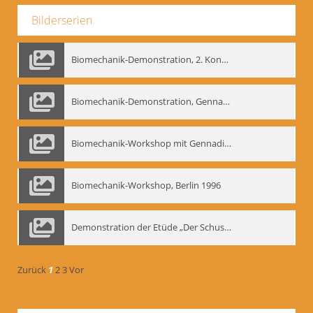
Bilderserien
Biomechanik-Demonstration, 2. Kongress der EMF, Mai 1995
Biomechanik-Demonstration, Gennadij Bogdanow im Berliner Ensemble, 04.10.1991
Biomechanik-Workshop mit Gennadij Nikolajewitsch Bogdanow im Mime Centrum Berlin, 1991
Biomechanik-Workshop, Berlin 1996
Demonstration der Etüde „Der Schuss mit dem Bogen“ durch Gennadij Nikolajewitsch Bogdanow, Berlin 1991
Zurück
1
2
3
Vor