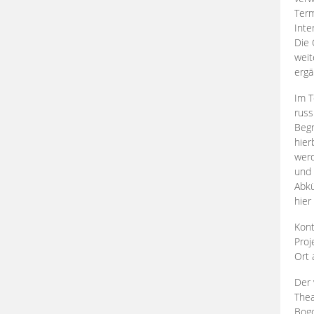
Term
Inte
Die 
weit
ergä
Im T
russ
Begr
hier
werd
und 
Abkü
hier
Kont
Proj
Ort
Der 
Thea
Bogd