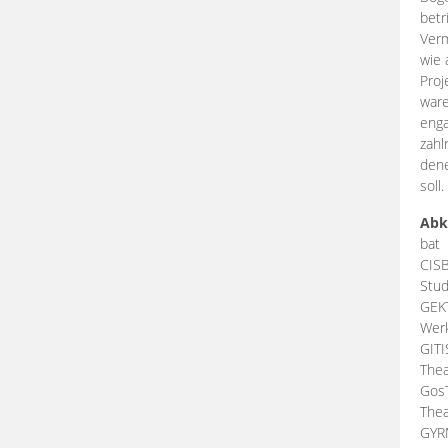
betr
Verm
wie 
Proj
ware
enga
zahl
dene
soll.
Abk
bat
CIS
Stud
GEK
Werk
GIT
Thea
Gos
Thea
GY