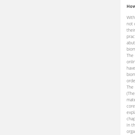
How
With
not 
thei
prac
abut
biom
The 
onli
have
biom
orde
The
(The
mate
core
expl
chap
In t
orga