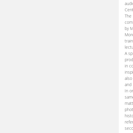
audi
Cent
The 
comp
by M
More
trai
lect
A sp
prod
in c
insp
also
and 
In o
same
matt
phot
hist
refe
seco