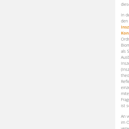
dies
In d
den 
Ins
Kon
Ordn
Biom
als 
Ausb
Insz
(Ins
theo
Refl
einz
mite
Frag
ist 
An v
im O
verw