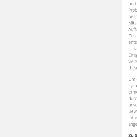
und 
Prob
beso
Mits
Auff
Zus
ents
scha
Eini
viel
thea
Um e
syst
ermö
durc
unve
Bewe
Info
ange
Zu 