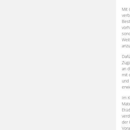
Mit 
verb
Best
vorh
son
Weit
anzu
Dafü
Zuga
an d
mit 
und 
erwi
Im K
Mate
Etü
verd
der 
Vora