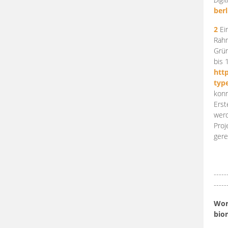
berl
2
Ein
Rahm
Grün
bis 
htt
typ
konn
Erst
werd
Proj
gere
-----
-----
Work
bio