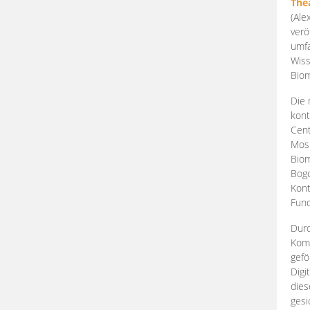
The
(Ale
verö
umfa
Wiss
Biom
Die 
kont
Cent
Mosk
Biom
Bogd
Kont
Fund
Durc
Komp
gefö
Digi
dies
gesi