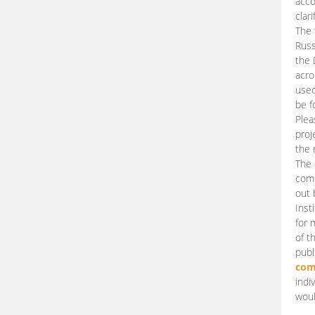
acco
clari
The 
Russ
the 
acro
used
be f
Plea
proj
the 
The 
comm
out 
Inst
for 
of t
publ
com
indi
woul