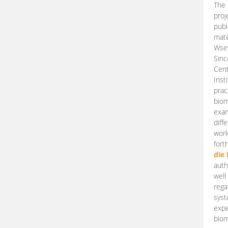
The 
proj
publ
mate
Wsew
Sinc
Cent
Inst
prac
biom
exam
diff
work
fort
die
auth
well
rega
syst
expe
biom