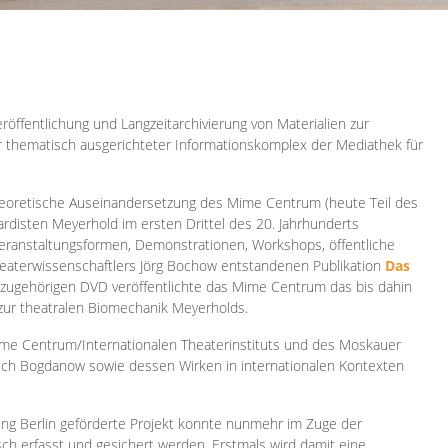
röffentlichung und Langzeitarchivierung von Materialien zur
er thematisch ausgerichteter Informationskomplex der Mediathek für
 theoretische Auseinandersetzung des Mime Centrum (heute Teil des
ardisten Meyerhold im ersten Drittel des 20. Jahrhunderts
 Veranstaltungsformen, Demonstrationen, Workshops, öffentliche
heaterwissenschaftlers Jörg Bochow entstandenen Publikation
Das
azugehörigen DVD veröffentlichte das Mime Centrum das bis dahin
 zur theatralen Biomechanik Meyerholds.
ime Centrum/Internationalen Theaterinstituts und des Moskauer
sch Bogdanow sowie dessen Wirken in internationalen Kontexten
ung Berlin geförderte Projekt konnte nunmehr im Zuge der
isch erfasst und gesichert werden. Erstmals wird damit eine