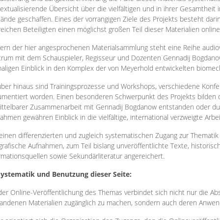
extualisierende Übersicht über die vielfältigen und in ihrer Gesamtheit
ände geschaffen. Eines der vorrangigen Ziele des Projekts besteht darin
reichen Beteiligten einen möglichst großen Teil dieser Materialien onlin
ern der hier angesprochenen Materialsammlung steht eine Reihe audi
rum mit dem Schauspieler, Regisseur und Dozenten Gennadij Bogdanow
aligen Einblick in den Komplex der von Meyerhold entwickelten biome
ber hinaus sind Trainingsprozesse und Workshops, verschiedene Konfer
mentiert worden. Einen besonderen Schwerpunkt des Projekts bilden di
ttelbarer Zusammenarbeit mit Gennadij Bogdanow entstanden oder durc
ahmen gewähren Einblick in die vielfältige, international verzweigte Arbe
inen differenzierten und zugleich systematischen Zugang zur Thematik 
grafische Aufnahmen, zum Teil bislang unveröffentlichte Texte, histori
rmationsquellen sowie Sekundärliteratur angereichert.
Systematik und Benutzung dieser Seite:
der Online-Veröffentlichung des Themas verbindet sich nicht nur die Abs
andenen Materialien zugänglich zu machen, sondern auch deren Anwend