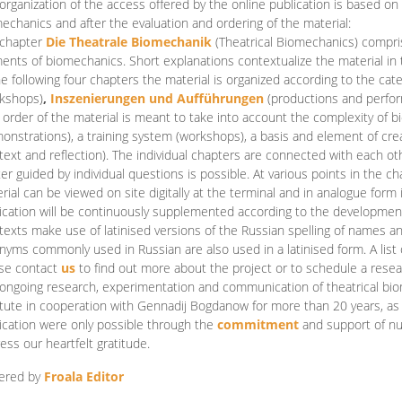
organization of the access offered by the online publication is based on
echanics and after the evaluation and ordering of the material:
 chapter
Die Theatrale Biomechanik
(Theatrical Biomechanics)
compris
ents of biomechanics. Short explanations contextualize the material in 
he following four chapters the material is organized according to the cat
kshops)
,
Inszenierungen und Aufführungen
(productions and perfo
order of the material is meant to take into account the complexity of b
onstrations), a training system (workshops), a basis and element of cr
text and reflection). The individual chapters are connected with each ot
er guided by individual questions is possible. At various points in the ch
rial can be viewed on site digitally at the terminal and in analogue form i
ication will be continuously supplemented according to the development of
texts make use of latinised versions of the Russian spelling of names 
nyms commonly used in Russian are also used in a latinised form. A list 
se contact
us
to find out more about the project or to schedule a resea
ongoing research, experimentation and communication of theatrical bi
itute in cooperation with Gennadij Bogdanow for more than 20 years, as we
ication were only possible through the
commitment
and support of nu
ess our heartfelt gratitude.
ered by
Froala Editor