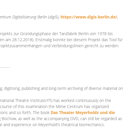
ntrum Digitalisierung
Berlin
(
digiS
),
https://www.digis-berlin.de/
,
rojekts zur Gründungsphase der Tanzfabrik Berlin von 1978 bis
en am 28.12.2018). Erstmalig konnte bei diesem Projekt das Tool für
Projektzusammenhängen und Verbindungslinien gerecht zu werden.
-------
 digitising, publishing and long-term archiving of diverse material on
ational Theatre Institute/ITI) has worked continuously on the
he course of this examination the Mime Centrum has organized
tions and so forth. The book
Das Theater Meyerholds und die
rg Bochow, as well as the accompanying DVD, can still be regarded as
e and experience on Meyerhold's theatrical biomechanics.