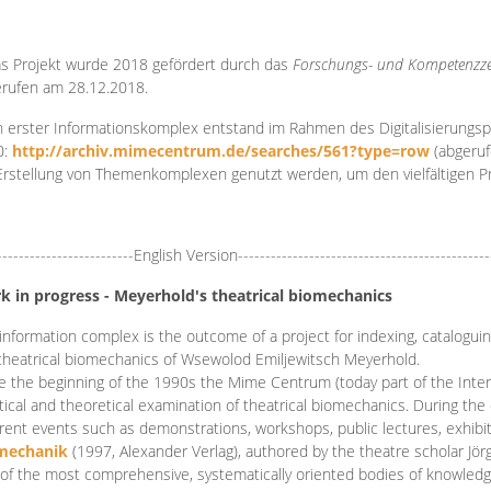
s Projekt wurde 2018 gefördert durch das
Forschungs- und Kompetenzze
rufen am 28.12.2018.
 erster Informationskomplex entstand im Rahmen des Digitalisierungsp
0:
http://archiv.mimecentrum.de/searches/561?type=row
(abgeruf
Erstellung von Themenkomplexen genutzt werden, um den vielfältigen 
-------------------------English Version----------------------------------------------
k in progress - Meyerhold's theatrical biomechanics
information complex is the outcome of a project for indexing, cataloguing,
theatrical biomechanics of Wsewolod Emiljewitsch Meyerhold.
e the beginning of the 1990s the Mime Centrum (today part of the Intern
tical and theoretical examination of theatrical biomechanics. During t
erent events such as demonstrations, workshops, public lectures, exhibi
mechanik
(1997, Alexander Verlag), authored by the theatre scholar Jö
of the most comprehensive, systematically oriented bodies of knowledg