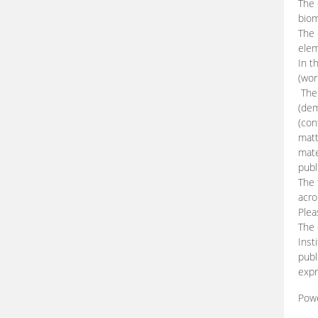
The 
biom
The
elem
In t
(wor
The 
(dem
(con
matt
mate
publ
The 
acro
Plea
The 
Inst
publ
expr
Pow