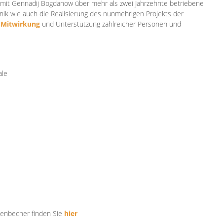
mit Gennadij Bogdanow über mehr als zwei Jahrzehnte betriebene
ik wie auch die Realisierung des nunmehrigen Projekts der
e
Mitwirkung
und Unterstützung zahlr
eicher Personen und
ale
tenbecher finden Sie
hier