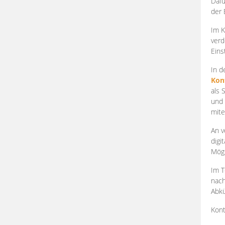
Dafü
der 
Im K
verd
Eins
In d
Kon
als 
und 
mite
An v
digi
Mögl
Im T
nach
Abkü
Kont