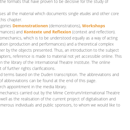
 the formats that have proven to be decisive for the study of
es all the material which documents single
etudes
and other core
this chapter.
egories
D
emonstrationen
(demonstrations),
Workshops
rmances)
and
Kontexte und Reflexion
(context and reflection).
iomechanics, which is to be understood equally as a way of acting
eation (production and performances) and a theoretical complex
her by the objects presented. Thus, an introduction to the subject
apters, reference is made to material not yet accessible online. This
n the library of the International Theatre Institute. The online
 further rights clarifications.
and terms based on the Duden transcription. The abbreviations and
of abbreviations can be found at the end of this page.
rch appointment in the media library.
omechanics carried out by the Mime Centrum/International Theatre
ll as the realisation of the current project of digitalisation and
merous individuals and public sponsors, to whom we would like to