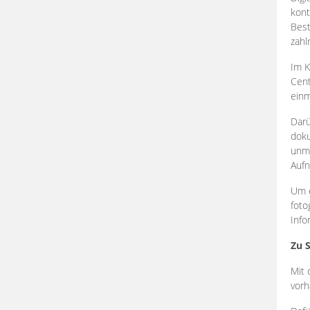
kont
Best
zahl
Im K
Cent
einm
Darü
doku
unmi
Aufn
Um e
foto
Info
Zu 
Mit 
vorh