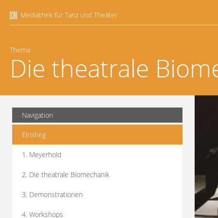
Mediathek für Tanz und Theater
Thema
Die theatrale Biom
Navigation
Einstieg
1. Meyerhold
2. Die theatrale Biomechanik
3. Demonstrationen
4. Workshops