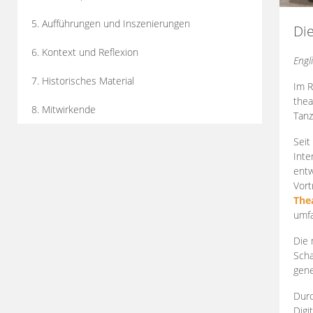
5. Aufführungen und Inszenierungen
Di
6. Kontext und Reflexion
Engl
7. Historisches Material
Im R
thea
8. Mitwirkende
Tanz
Seit
Inte
entw
Vort
The
umfa
Die 
Scha
gene
Durc
Digi