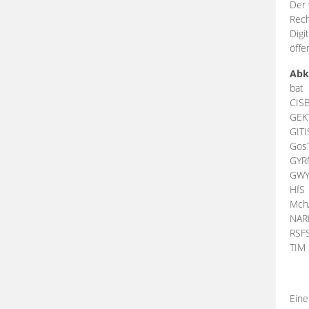
Der 
Rech
Digi
öffe
Abk
bat
CIS
GEK
GIT
Gos
GY
GW
HfS
Mch
NA
RSF
TI
Eine