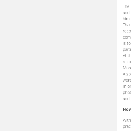
The 
and 
hims
Than
reco
comp
is t
part
At t
reco
More
A sp
were
In o
phot
and 
How
With
prac