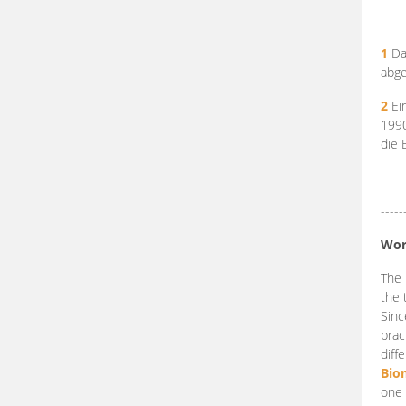
1
Da
abge
2
Ein
199
die 
-----
Wor
The 
the 
Sinc
prac
diff
Bio
one 