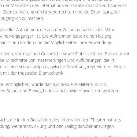
 in der Mediathek des Internationalen Theaterinstituts vorhandenen
, über die Klärung von Urheberrechten und die Einwilligung der
e zugänglich zu machen.
ovisueller Aufnahmen, die aus der Zusammenarbeit des Mime
 hervorgegangen ist. Die Aufnahmen bieten einen bislang
chanischen Etüden und die Möglichkeiten ihrer Anwendung.
enzen, Vorträge und Gespräche sowie Einblicke in die Probenarbeit
e Mitschnitte von Inszenierungen und Aufführungen, die in
h seine schauspielpädagogische Arbeit angeregt wurden. Einige
it mit der theatralen Biomechanik.
zu ermöglichen, wurde das audiovisuelle Material durch
sches Stand- und Bewegtbildmaterial sowie Hinweise zu weiteren
icht, die in den Beständen des Internationalen Theaterinstituts
ung, Weiterentwicklung und den Dialog darüber anzuregen.