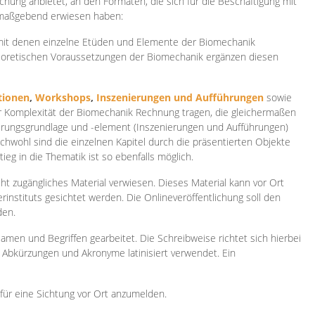
ichung anbietet, an den Formaten, die sich für die Beschäftigung mit
 maßgebend erwiesen haben:
 mit denen einzelne Etüden und Elemente der Biomechanik
heoretischen Voraussetzungen der Biomechanik ergänzen diesen
ionen
,
Workshops
,
Inszenierungen und Aufführungen
sowie
er Komplexität der Biomechanik Rechnung tragen, die gleichermaßen
ierungsgrundlage und -element (Inszenierungen und Aufführungen)
ichwohl sind die einzelnen Kapitel durch die präsentierten Objekte
ieg in die Thematik ist so ebenfalls möglich.
ht zugängliches Material verwiesen. Dieses Material kann vor Ort
rinstituts gesichtet werden. Die Onlineveröffentlichung soll den
den.
amen und Begriffen gearbeitet. Die Schreibweise richtet sich hierbei
 Abkürzungen und Akronyme latinisiert verwendet. Ein
 für eine Sichtung vor Ort anzumelden.