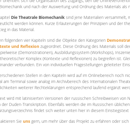
r orientiert sich die Organisation des Zugangs, den die Onlineveröffentl
Biomechanik und nach der Auswertung und Ordnung des Materials als
apite
l
Die Theatrale Biomechanik
sind jene Materialien versammelt,
eutlicht werden können. Kurze Erläuterungen der Prinzipien und der t
tieg in das Material.
en folgenden vier Kapiteln sind die Objekte den Kategorien
Demonstrat
texte und Reflexion
zugeordnet. Diese Ordnung des Materials soll d
Spielweise (Demonstrationen), Ausbildungssystem (Workshops), Inszen
theoretischer Komplex (Kontexte und Reflexionen) zu begreifen ist. Gle
inander verbunden. Ein von individuellen Fragestellungen geleiteter Einst
erschiedenen Stellen in den Kapiteln wird auf im Onlinebereich noch nic
tal am Terminal sowie analog im Archivbereich des Internationalen Theate
ichkeiten weiterer Rechteklärungen entsprechend laufend ergänzt wer
ext wird mit latinisierten Versionen der russischen Schreibweisen von N
 der Duden-Transkription. Ebenfalls werden die im Russischen üblichen
rzungsverzeichnis findet sich weiter unten hier in diesem Einstiegstext
aktieren Sie
uns
gern, um mehr über das Projekt zu erfahren oder sich