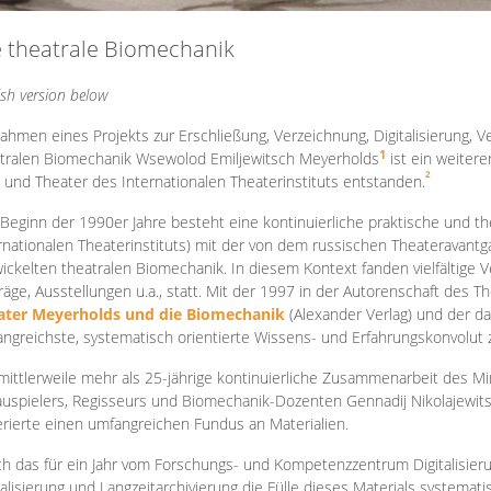
e theatrale Biomechanik
ish version below
ahmen eines Projekts zur Erschließung, Verzeichnung, Digitalisierung, Ve
1
tralen Biomechanik Wsewolod Emiljewitsch Meyerholds
ist ein weiter
2
 und Theater des Internationalen Theaterinstituts entstanden.
 Beginn der 1990er Jahre besteht eine kontinuierliche praktische und
rnationalen Theaterinstituts) mit der von dem russischen Theateravantg
ickelten theatralen Biomechanik. In diesem Kontext fanden vielfältige
räge, Ausstellungen u.a., statt. Mit d
er 1997 in der Autorenschaft des T
ater Meyerholds und die Biomechanik
(Alexander Verlag) und der d
ngreichste, systematisch orientierte Wissens- und Erfahrungskonvolut
mittlerweile mehr als 25-jährige kontinuierliche Zusammenarb
eit des M
uspielers, Regisseurs und Biomechanik-Dozenten Gennadij Nikolajewit
rierte einen umfangreichen Fundus an Materialien.
h das für ein Jahr vom Forschungs- und Kompetenzzentrum Digitalisier
talisierung und Langzeitarchivierung die Fülle dieses Materials systemat