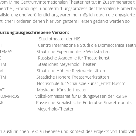
vom Mime Centrum/Internationalen Theaterinstitut in Zusammenarbeit 
erche-, Erprobungs- und Vermittlungsprozess der theatralen Biomechan
talisierung und Veröffentlichung waren nur möglich durch die engagiert
ntlicher Förderer, denen hier von ganzem Herzen gedankt werden soll.
ürzung:
ausgeschriebene Version:
Studiotheater der HfS
BIT
Centro Internazionale Studi die Biomeccanica Teatr
TEMAS
Staatliche Experimentelle Werkstätten
IS
Russische Akademie für Theaterkunst
TIM
Staatliches Meyerhold-Theater
RM
Staatliche Höhere Regiewerkstätten
YTM
Staatliche Höhere Theaterwerkstätten
Hochschule für Schauspielkunst „Ernst Busch“
AT
Moskauer Künstlertheater
RKOMPROS
Volkskommissariat für Bildungswesen der RSFSR
SR
Russische Sozialistische Föderative Sowjetrepublik
M Meyerhold-Theater
n ausführlichen Text zu Genese und Kontext des Projekts von Thilo Wit