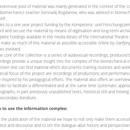
extensive pool of material was mainly generated in the context of the 
biomechanics teacher Gennadij Bogdanow, who was advised in biomechan
elf.
ks to a one year project funding by the Kompetenz- und Forschungszentru
rd and secure the material by means of digitisation and long-term archivi
lete holdings available in the media library of the International Theatre
o make as much of this material as possible accessible online by clarify
ies involved.
he core of the collection is a series of audiovisual recordings, produ
rdings provide a unique insight into the complex of the biomechanical 
over one can find material which documents training routines and works
ecial focus of the project are recordings of productions and performan
 inspired by his pedagogical efforts. The material also offers an overvie
rder to facilitate a differentiated and at the same time systematic appro
ographs, in part previously unpublished texts, historical still and movin
secondary literature.
 to use the information complex:
 the publication of the material we hope to not only make them access
tice and discourse and to stir the dialogue abut history and perspective