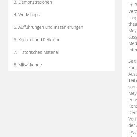
3. Demonstrationen
Im R
Verz
4. Workshops
Lang
thea
5. Aufführungen und Inszenierungen
Mey
ausg
6. Kontext und Reflexion
Medi
Inte
7. Historisches Material
Seit
8. Mitwirkende
kont
Aus
Teil
von 
Meye
entw
Kont
Demo
Vort
der 
Jörg