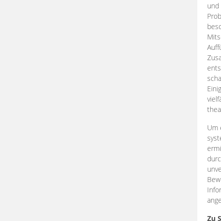
und 
Prob
beso
Mits
Auff
Zus
ents
scha
Eini
viel
thea
Um e
syst
ermö
durc
unve
Bewe
Info
ange
Zu 