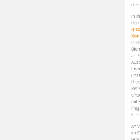
dies
In d
den 
Ins
Kon
Ordn
Biom
als 
Ausb
Insz
(Ins
theo
Refl
einz
mite
Frag
ist 
An v
im O
verw