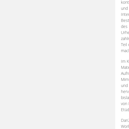
kont
und 
Inte
Best
des 
Urhe
zahl
Teil
mac
Im K
Mate
Aufn
Mime
und
herv
bisl
von 
Etüd
Darü
Work