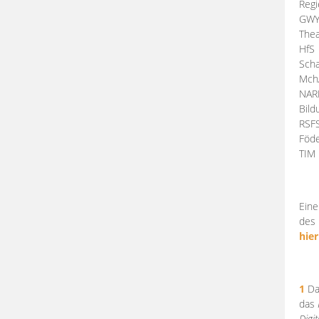
Regi
GW
Thea
HfS
Scha
Mch
NA
Bil
RSF
Föde
TI
Eine
des 
hier
1
Da
das
Digi