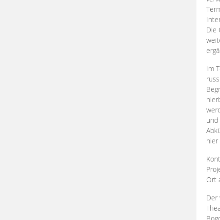
Term
Inte
Die 
weit
ergä
Im T
russ
Begr
hier
werd
und 
Abkü
hier
Kont
Proj
Ort
Der 
Thea
Bogd