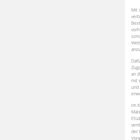
Mit 
verb
Best
vorh
son
Weit
anzu
Dafü
Zuga
an d
mit 
und 
erwi
Im K
Mate
Etü
verd
der 
Vora