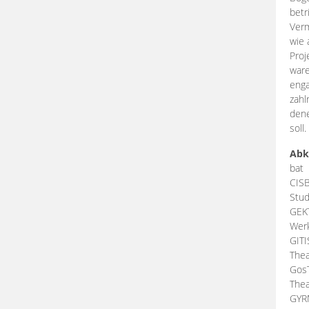
betr
Verm
wie 
Proj
ware
enga
zahl
dene
soll.
Abk
bat
CIS
Stud
GEK
Werk
GIT
Thea
Gos
Thea
GY