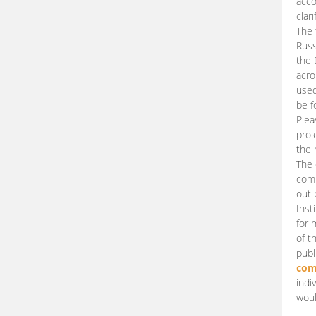
acco
clari
The 
Russ
the 
acro
used
be f
Plea
proj
the 
The 
comm
out 
Inst
for 
of t
publ
com
indi
woul