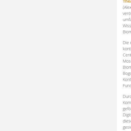
The
(Ale
verö
umfa
Wiss
Biom
Die 
kont
Cent
Mosk
Biom
Bogd
Kont
Fund
Durc
Komp
gefö
Digi
dies
gesi