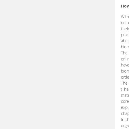
How
With
not 
thei
prac
abut
biom
The 
onli
have
biom
orde
The
(The
mate
core
expl
chap
In t
orga