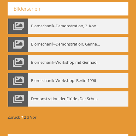
Bilderserien
Biomechanik-Demonstration, 2. Kongress der EMF, Mai 1995
Biomechanik-Demonstration, Gennadij Bogdanow im Berliner Ensemble, 04.10.1991
Biomechanik-Workshop mit Gennadij Nikolajewitsch Bogdanow im Mime Centrum Berlin, 1991
Biomechanik-Workshop, Berlin 1996
Demonstration der Etüde „Der Schuss mit dem Bogen“ durch Gennadij Nikolajewitsch Bogdanow, Berlin 1991
Zurück
1
2
3
Vor