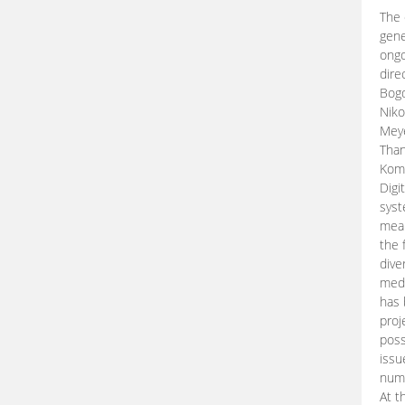
The 
gene
ongo
dire
Bogd
Niko
Meye
Than
Kom
Digi
syst
mean
the 
dive
medi
has 
proj
poss
issu
nume
At t