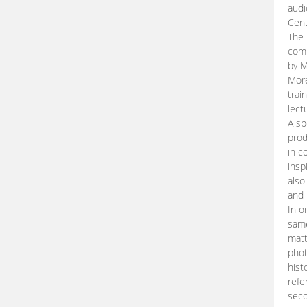
audi
Cent
The 
comp
by M
More
trai
lect
A sp
prod
in c
insp
also
and 
In o
same
matt
phot
hist
refe
seco