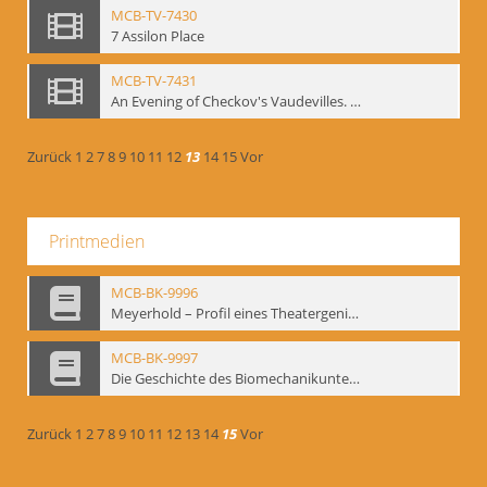
MCB-TV-7430
7 Assilon Place
MCB-TV-7431
An Evening of Checkov's Vaudevilles. The Evils of Tobacco, The Bear, The Marriage Proposal
Zurück
1
2
7
8
9
10
11
12
13
14
15
Vor
Printmedien
MCB-BK-9996
Meyerhold – Profil eines Theatergenies. Vortrag. Arbeitsdemonstration - interne Signatur: BM-prt-203
MCB-BK-9997
Die Geschichte des Biomechanikunterrichts im Theater der Satire - interne Signatur: BM-prt-204
Zurück
1
2
7
8
9
10
11
12
13
14
15
Vor