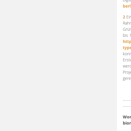
berl
2
Ein
Rahm
Grün
bis 
htt
typ
konn
Erst
werd
Proj
gere
-----
-----
Work
bio