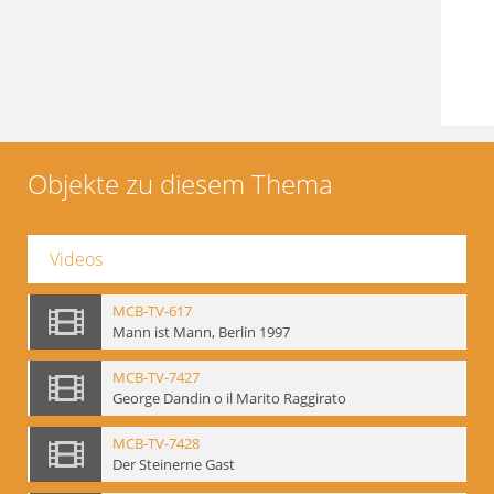
Objekte zu diesem Thema
Videos
MCB-TV-617
Mann ist Mann, Berlin 1997
MCB-TV-7427
George Dandin o il Marito Raggirato
MCB-TV-7428
Der Steinerne Gast