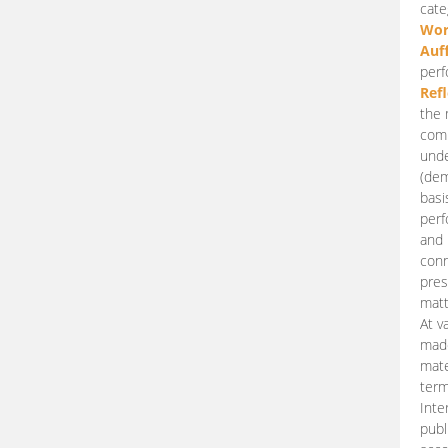
cate
Wor
Auf
perf
Ref
the 
comp
unde
(dem
basi
perf
and 
conn
pres
matt
At v
made
mate
term
Inte
publ