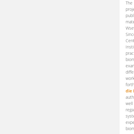
The 
proj
publ
mate
Wsew
Sinc
Cent
Inst
prac
biom
exam
diff
work
fort
die
auth
well
rega
syst
expe
biom