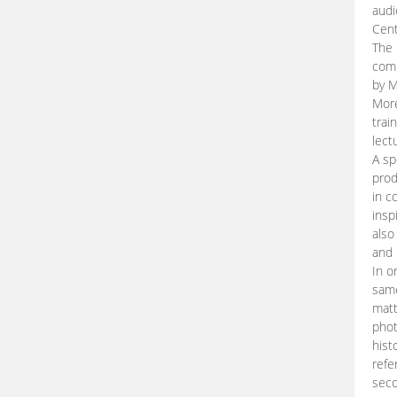
audi
Cent
The 
comp
by M
More
trai
lect
A sp
prod
in c
insp
also
and 
In o
same
matt
phot
hist
refe
seco