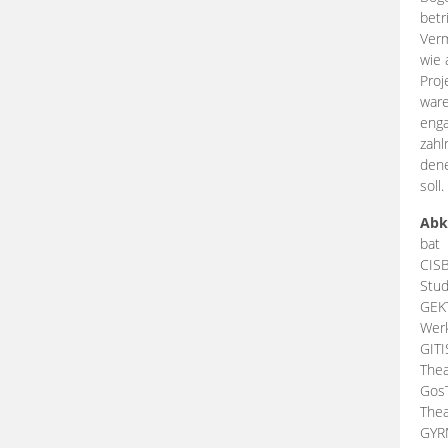
betr
Verm
wie 
Proj
ware
enga
zahl
dene
soll.
Abk
bat
CIS
Stud
GEK
Werk
GIT
Thea
Gos
Thea
GY