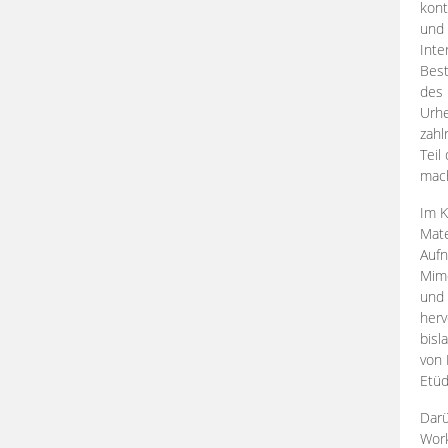
kont
und 
Inte
Best
des 
Urhe
zahl
Teil
mac
Im K
Mate
Aufn
Mime
und
herv
bisl
von 
Etüd
Darü
Work