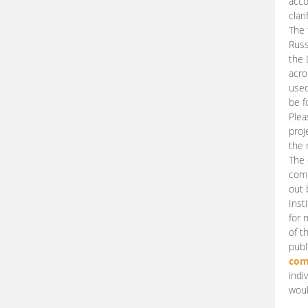
acco
clari
The 
Russ
the 
acro
used
be f
Plea
proj
the 
The 
comm
out 
Inst
for 
of t
publ
com
indi
woul