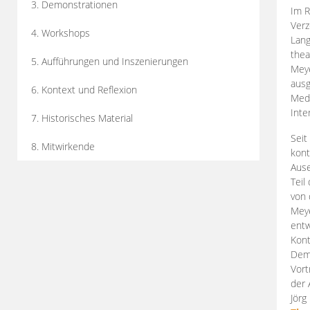
3. Demonstrationen
Im R
Verz
4. Workshops
Lang
thea
5. Aufführungen und Inszenierungen
Mey
ausg
6. Kontext und Reflexion
Medi
Inte
7. Historisches Material
Seit
8. Mitwirkende
kont
Aus
Teil
von 
Meye
entw
Kont
Demo
Vort
der 
Jörg