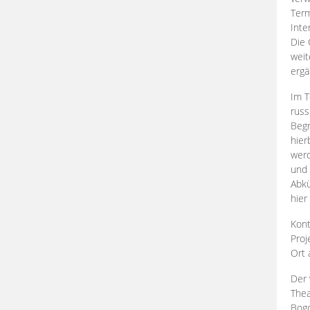
Term
Inte
Die 
weit
ergä
Im T
russ
Begr
hier
werd
und 
Abkü
hier
Kont
Proj
Ort
Der 
Thea
Bogd