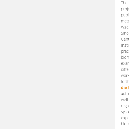
The 
proj
publ
mate
Wsew
Sinc
Cent
Inst
prac
biom
exam
diff
work
fort
die
auth
well
rega
syst
expe
biom