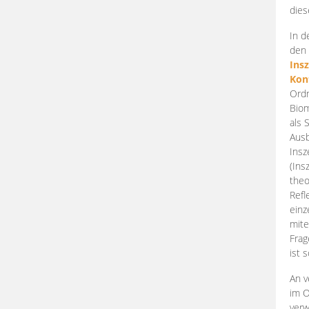
dies
In d
den 
Ins
Kon
Ordn
Biom
als 
Ausb
Insz
(Ins
theo
Refl
einz
mite
Frag
ist 
An v
im O
verw