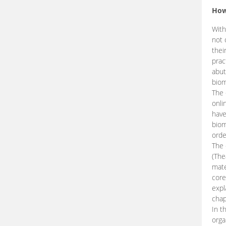
How
With
not 
thei
prac
abut
biom
The 
onli
have
biom
orde
The
(The
mate
core
expl
chap
In t
orga