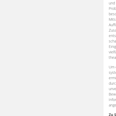
und 
Prob
beso
Mits
Auff
Zus
ents
scha
Eini
viel
thea
Um e
syst
ermö
durc
unve
Bewe
Info
ange
Zu 