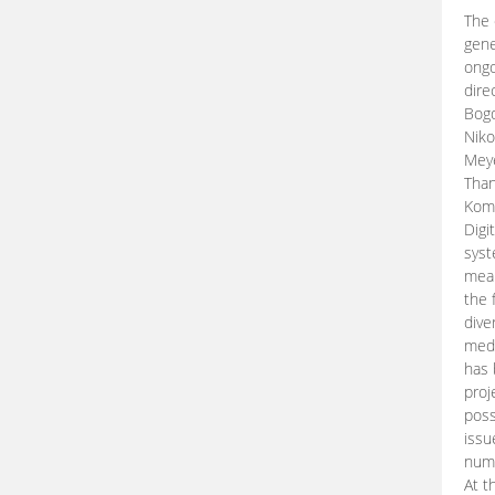
The 
gene
ongo
dire
Bogd
Niko
Meye
Than
Kom
Digi
syst
mean
the 
dive
medi
has 
proj
poss
issu
nume
At t