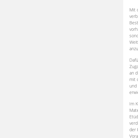
Mit 
verb
Best
vorh
son
Weit
anzu
Dafü
Zuga
an d
mit 
und 
erwi
Im K
Mate
Etü
verd
der 
Vora