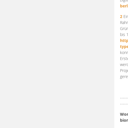
berl
2
Ein
Rahm
Grün
bis 
htt
typ
konn
Erst
werd
Proj
gere
-----
-----
Work
bio