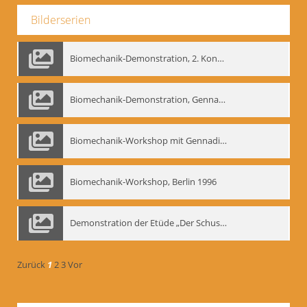
Bilderserien
Biomechanik-Demonstration, 2. Kongress der EMF, Mai 1995
Biomechanik-Demonstration, Gennadij Bogdanow im Berliner Ensemble, 04.10.1991
Biomechanik-Workshop mit Gennadij Nikolajewitsch Bogdanow im Mime Centrum Berlin, 1991
Biomechanik-Workshop, Berlin 1996
Demonstration der Etüde „Der Schuss mit dem Bogen“ durch Gennadij Nikolajewitsch Bogdanow, Berlin 1991
Zurück
1
2
3
Vor