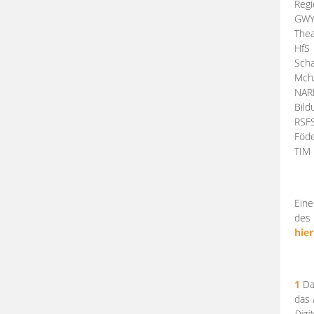
Regi
GW
Thea
HfS
Scha
Mch
NA
Bil
RSF
Föde
TI
Eine
des 
hier
1
Da
das
Digi