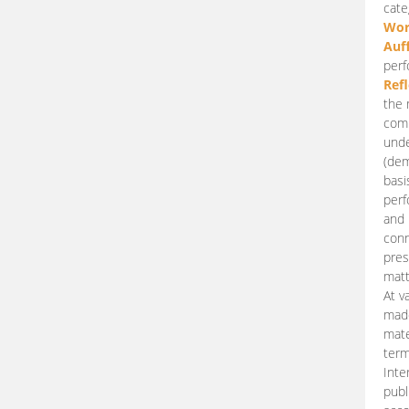
cate
Wor
Auf
perf
Ref
the 
comp
unde
(dem
basi
perf
and 
conn
pres
matt
At v
made
mate
term
Inte
publ