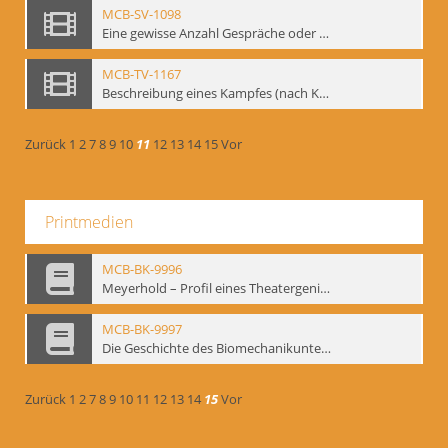
MCB-SV-1098
Eine gewisse Anzahl Gespräche oder das völlig umgearbeitete Stundenbuch, Berlin 1995.
MCB-TV-1167
Beschreibung eines Kampfes (nach Kafka)
Zurück
1
2
7
8
9
10
11
12
13
14
15
Vor
Printmedien
MCB-BK-9996
Meyerhold – Profil eines Theatergenies. Vortrag. Arbeitsdemonstration - interne Signatur: BM-prt-203
MCB-BK-9997
Die Geschichte des Biomechanikunterrichts im Theater der Satire - interne Signatur: BM-prt-204
Zurück
1
2
7
8
9
10
11
12
13
14
15
Vor