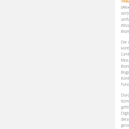
The
(Ale
verö
umfa
Wiss
Biom
Die 
kont
Cent
Mosk
Biom
Bogd
Kont
Fund
Durc
Komp
gefö
Digi
dies
gesi