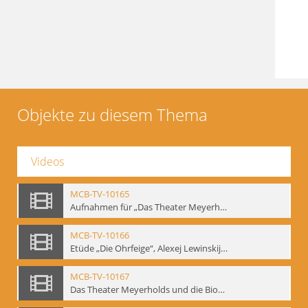
Objekte zu diesem Thema
Videos
MCB-TV-10165
Aufnahmen für „Das Theater Meyerholds und die Biomechanik“ (14). Interview von Jörg Bochow mit Gennadij Bogdanow - Interne Signatur: BM-vid-192
MCB-TV-10166
Etüde „Die Ohrfeige“, Alexej Lewinskij und Gennadij Bogdanow - Interne Signatur: BM-vid-197
MCB-TV-10167
Das Theater Meyerholds und die Biomechanik. Ein Film des Mime Centrums in Zusammenarbeit mit Gennadij Bogdanow. - Interne Signatur: BM-vid-104