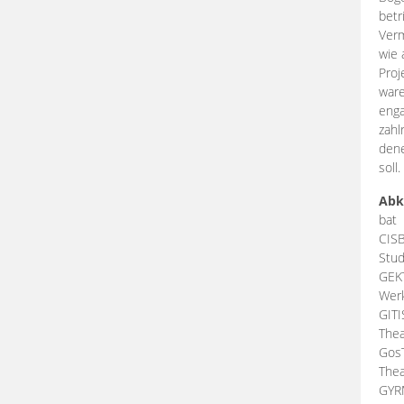
betr
Verm
wie 
Proj
ware
enga
zahl
dene
soll.
Abk
bat
CIS
Stud
GEK
Werk
GIT
Thea
Gos
Thea
GY