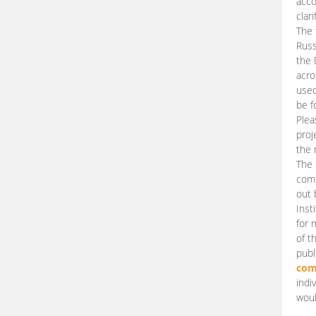
acco
clari
The 
Russ
the 
acro
used
be f
Plea
proj
the 
The 
comm
out 
Inst
for 
of t
publ
com
indi
woul