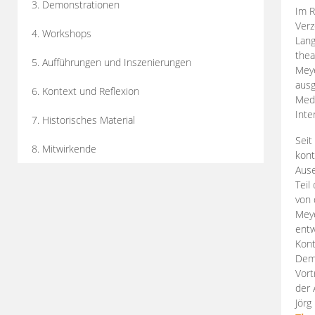
3. Demonstrationen
Im R
Verz
4. Workshops
Lang
thea
5. Aufführungen und Inszenierungen
Mey
ausg
6. Kontext und Reflexion
Medi
Inte
7. Historisches Material
Seit
8. Mitwirkende
kont
Aus
Teil
von 
Meye
entw
Kont
Demo
Vort
der 
Jörg