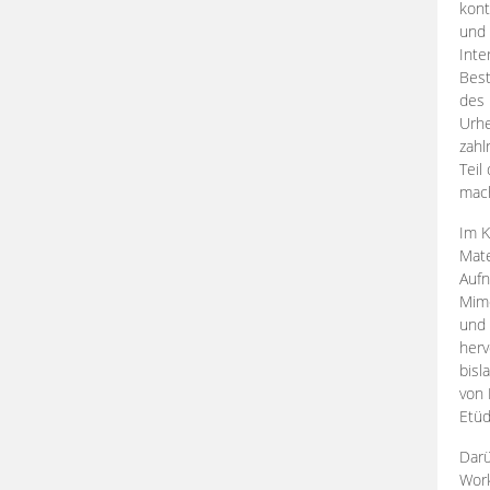
kont
und 
Inte
Best
des 
Urhe
zahl
Teil
mac
Im K
Mate
Aufn
Mime
und
herv
bisl
von 
Etüd
Darü
Work