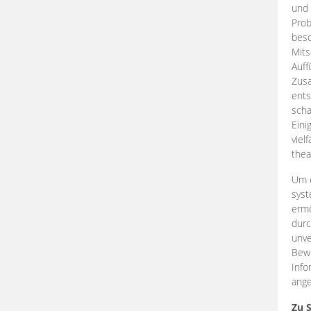
und 
Prob
beso
Mits
Auff
Zus
ents
scha
Eini
viel
thea
Um e
syst
ermö
durc
unve
Bewe
Info
ange
Zu 