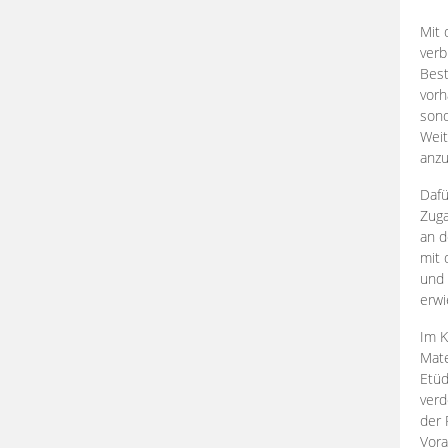
Mit 
verb
Best
vorh
son
Weit
anzu
Dafü
Zuga
an d
mit 
und 
erwi
Im K
Mate
Etü
verd
der 
Vora