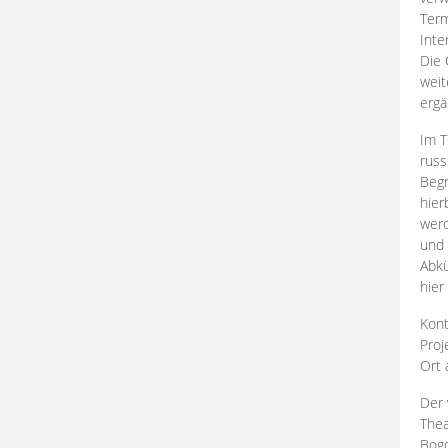
Term
Inte
Die 
weit
ergä
Im T
russ
Begr
hier
werd
und 
Abkü
hier
Kont
Proj
Ort
Der 
Thea
Bogd