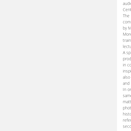
audi
Cent
The 
comp
by M
More
trai
lect
A sp
prod
in c
insp
also
and 
In o
same
matt
phot
hist
refe
seco