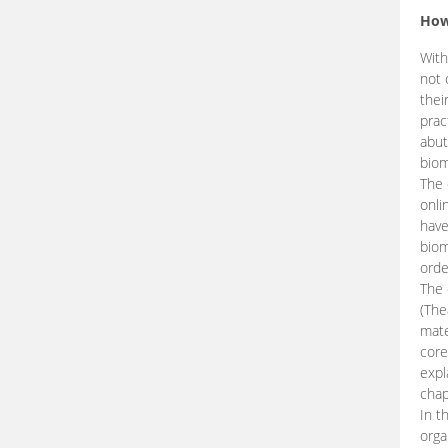
How
With
not 
thei
prac
abut
biom
The 
onli
have
biom
orde
The
(The
mate
core
expl
chap
In t
orga