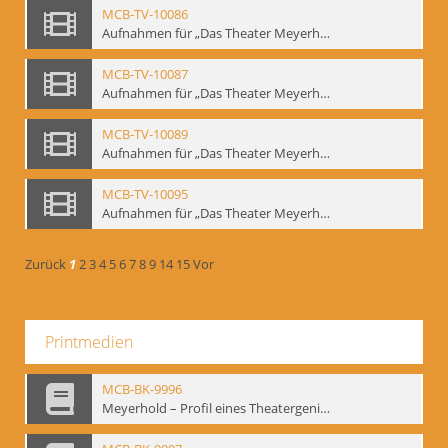
MCB-TV-10086
Aufnahmen für „Das Theater Meyerholds und die Biomechanik“ (2). Demonstration der Etüde „Die Ohrfeige“ in verschiedenen Variationen, Ausschnitt 1 - Interne Signatur: BM-vid-2_A1
MCB-TV-10087
Aufnahmen für „Das Theater Meyerholds und die Biomechanik“ (2). Demonstration der Etüde „Die Ohrfeige“ in verschiedenen Variationen, Ausschnitt 2 - Interne Signatur: BM-vid-2_A2
MCB-TV-10089
Aufnahmen für „Das Theater Meyerholds und die Biomechanik“ (3). Etüde „Der Dolchstoß“, Ausschnitt 1 - Interne Signatur: BM-vid-3_A1
MCB-TV-10095
Aufnahmen für „Das Theater Meyerholds und die Biomechanik“ (6). Biomechanische Grundelemente und szenische Umsetzung, Ausschnitt 1 - Interne Signatur: BM-vid-6_A1
Zurück
1
2
3
4
5
6
7
8
9
14
15
Vor
Printmedien
MCB-BK-9996
Meyerhold – Profil eines Theatergenies. Vortrag. Arbeitsdemonstration - interne Signatur: BM-prt-203