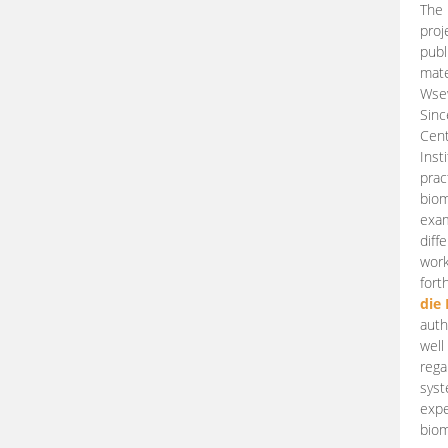
The 
proj
publ
mate
Wsew
Sinc
Cent
Inst
prac
biom
exam
diff
work
fort
die
auth
well
rega
syst
expe
biom