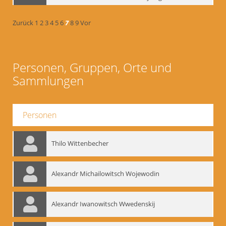
Zurück
1
2
3
4
5
6
7
8
9
Vor
Personen, Gruppen, Orte und
Sammlungen
Personen
Thilo Wittenbecher
Alexandr Michailowitsch Wojewodin
Alexandr Iwanowitsch Wwedenskij