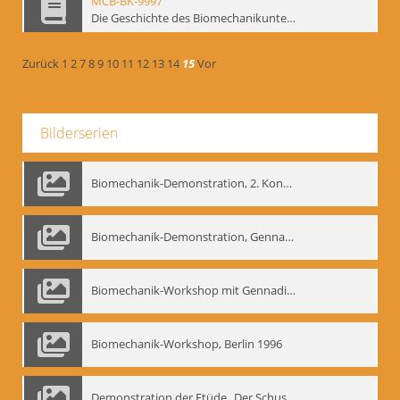
MCB-BK-9997
Die Geschichte des Biomechanikunterrichts im Theater der Satire - interne Signatur: BM-prt-204
Zurück
1
2
7
8
9
10
11
12
13
14
15
Vor
Bilderserien
Biomechanik-Demonstration, 2. Kongress der EMF, Mai 1995
Biomechanik-Demonstration, Gennadij Bogdanow im Berliner Ensemble, 04.10.1991
Biomechanik-Workshop mit Gennadij Nikolajewitsch Bogdanow im Mime Centrum Berlin, 1991
Biomechanik-Workshop, Berlin 1996
Demonstration der Etüde „Der Schuss mit dem Bogen“ durch Gennadij Nikolajewitsch Bogdanow, Berlin 1991