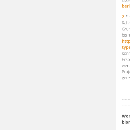
berl
2
Ein
Rahm
Grün
bis 
htt
typ
konn
Erst
werd
Proj
gere
-----
-----
Work
bio