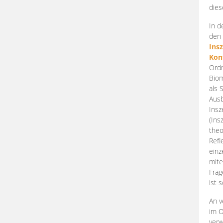
dies
In d
den 
Ins
Kon
Ordn
Biom
als 
Ausb
Insz
(Ins
theo
Refl
einz
mite
Frag
ist 
An v
im O
verw