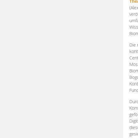
The
(Ale
verö
umfa
Wiss
Biom
Die 
kont
Cent
Mosk
Biom
Bogd
Kont
Fund
Durc
Komp
gefö
Digi
dies
gesi