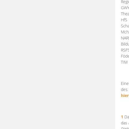
Regi
GW
Thea
HfS
Scha
Mch
NA
Bil
RSF
Föde
TI
Eine
des 
hier
1
Da
das
Digi