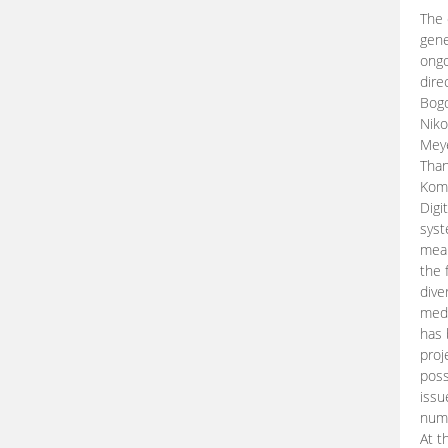
The 
gene
ongo
dire
Bogd
Niko
Meye
Than
Kom
Digi
syst
mean
the 
dive
medi
has 
proj
poss
issu
nume
At t