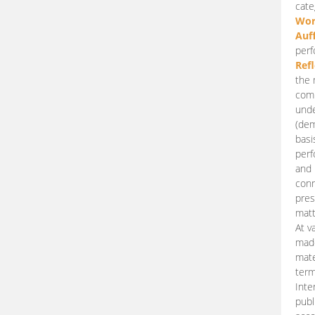
cate
Wor
Auf
perf
Ref
the 
comp
unde
(dem
basi
perf
and 
conn
pres
matt
At v
made
mate
term
Inte
publ