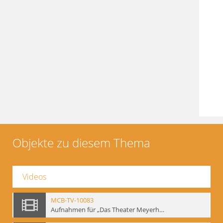
Objekte zu diesem Thema
Videos
MCB-TV-10083
Aufnahmen für „Das Theater Meyerholds und die Biomechanik“ (1). Demonstration der Etüde „Die Ohrfeige“ in verschiedenen Variationen, Ausschnitt 1 - Interne Signatur: BM-vid-1_A1