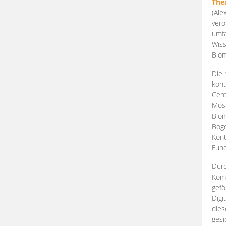
The
(Ale
verö
umfa
Wiss
Biom
Die 
kont
Cent
Mosk
Biom
Bogd
Kont
Fund
Durc
Komp
gefö
Digi
dies
gesi