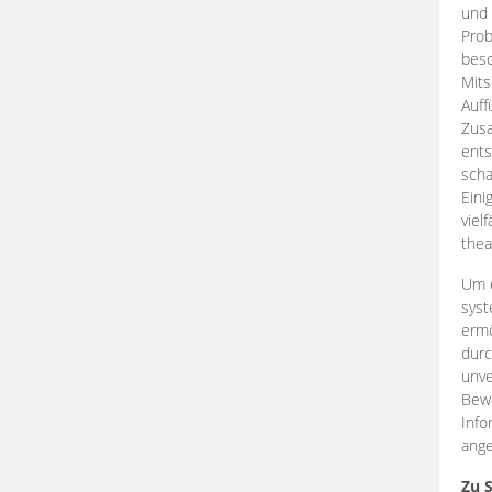
und 
Prob
beso
Mits
Auff
Zus
ents
scha
Eini
viel
thea
Um e
syst
ermö
durc
unve
Bewe
Info
ange
Zu 