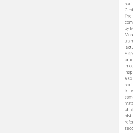
audi
Cent
The 
comp
by M
More
trai
lect
A sp
prod
in c
insp
also
and 
In o
same
matt
phot
hist
refe
seco