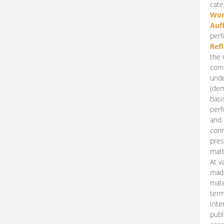
cate
Wor
Auf
perf
Ref
the 
comp
unde
(dem
basi
perf
and 
conn
pres
matt
At v
made
mate
term
Inte
publ