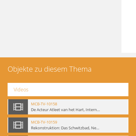
Objekte zu diesem Thema
Videos
MCB-TV-10158
De Acteur Atleet van het Hart, Internationale Konferenz, Gent, 17.11.2004 - Interne Signatur: BM-vid-129
MCB-TV-10159
Rekonstruktion: Das Schwitzbad, New York 1993 - Interne Signatur: BM-vid-133