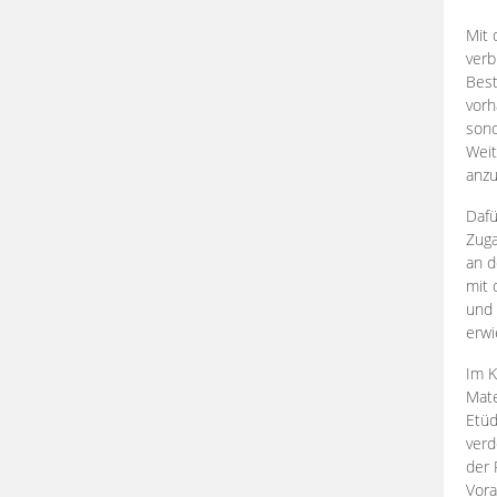
Mit 
verb
Best
vorh
son
Weit
anzu
Dafü
Zuga
an d
mit 
und 
erwi
Im K
Mate
Etü
verd
der 
Vora