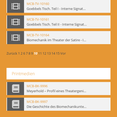
MCB-TV-10160
Goebbels Tisch. Teil I - Interne Signatur: BM-vid-134
MCB-TV-10161
Goebbels Tisch. Teil II - Interne Signatur: BM-vid-135
MCB-TV-10164
Biomechanik im Theater der Satire - Interne Signatur: BM-vid-189
Zurück
1
2
6
7
8
9
10
11
12
13
14
15
Vor
Printmedien
MCB-BK-9996
Meyerhold – Profil eines Theatergenies. Vortrag. Arbeitsdemonstration - interne Signatur: BM-prt-203
MCB-BK-9997
Die Geschichte des Biomechanikunterrichts im Theater der Satire - interne Signatur: BM-prt-204