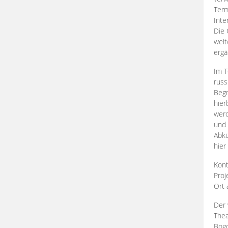
Term
Inte
Die 
weit
ergä
Im T
russ
Begr
hier
werd
und 
Abkü
hier
Kont
Proj
Ort
Der 
Thea
Bogd