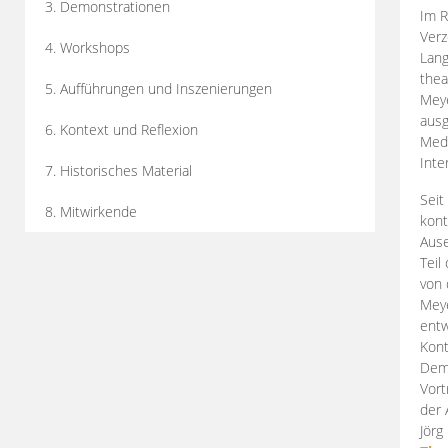
3. Demonstrationen
Im R
Verz
4. Workshops
Lang
thea
5. Aufführungen und Inszenierungen
Mey
ausg
6. Kontext und Reflexion
Medi
Inte
7. Historisches Material
Seit
8. Mitwirkende
kont
Aus
Teil
von 
Meye
entw
Kont
Demo
Vort
der 
Jörg