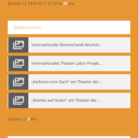
Zurück
1
2
7
8
9
10
11
12
13
14
15
Vor
Bilderserien
Internationaler Biomechanik-Workshop, Moskau 1993
Internationales Theater Labor Projekt: Play Don Juan
„Karlsson vom Dach“ am Theater der Satire, Moskau 1985
„Warten auf Godot“ am Theater der Saire, Moskau 1980er
Zurück
1
2
3
Vor