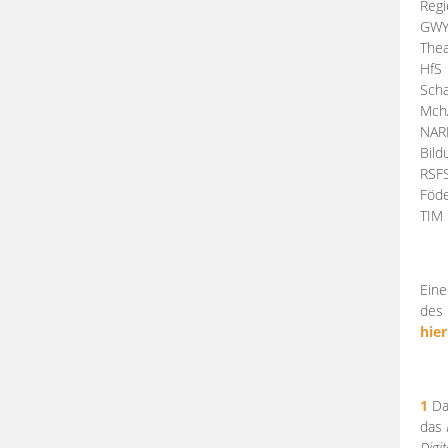
Regi
GW
Thea
HfS
Scha
Mch
NA
Bil
RSF
Föde
TI
Eine
des 
hier
1
Da
das
Digi