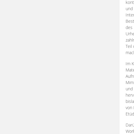
kont
und 
Inte
Best
des 
Urhe
zahl
Teil
mac
Im K
Mate
Aufn
Mime
und
herv
bisl
von 
Etüd
Darü
Work