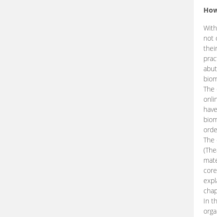
How
With
not 
thei
prac
abut
biom
The 
onli
have
biom
orde
The
(The
mate
core
expl
chap
In t
orga