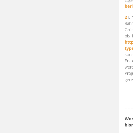
berl
2
Ein
Rahm
Grün
bis 
htt
typ
konn
Erst
werd
Proj
gere
-----
-----
Work
bio