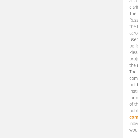
acco
clari
The 
Russ
the 
acro
used
be f
Plea
proj
the 
The 
comm
out 
Inst
for 
of t
publ
com
indi
woul