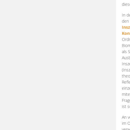
dies
In d
den 
Ins
Kon
Ordn
Biom
als 
Ausb
Insz
(Ins
theo
Refl
einz
mite
Frag
ist 
An v
im O
verw