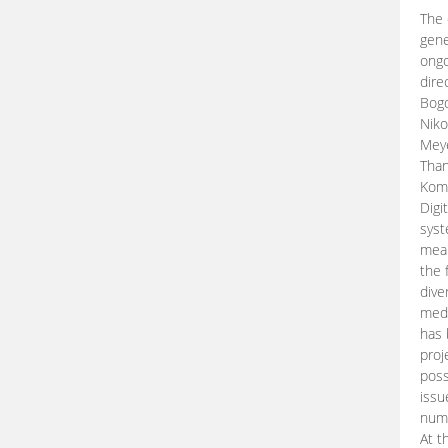
The 
gene
ongo
dire
Bogd
Niko
Meye
Than
Kom
Digi
syst
mean
the 
dive
medi
has 
proj
poss
issu
nume
At t