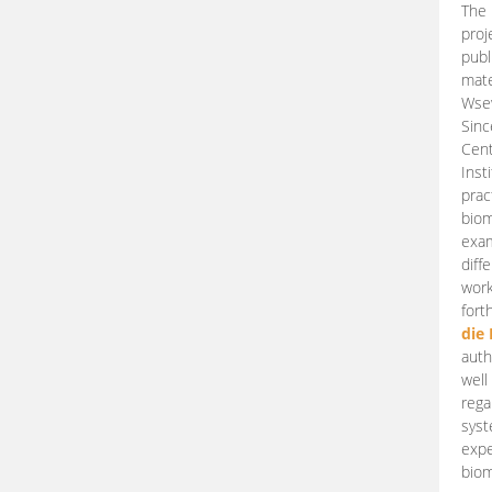
The 
proj
publ
mate
Wsew
Sinc
Cent
Inst
prac
biom
exam
diff
work
fort
die
auth
well
rega
syst
expe
biom