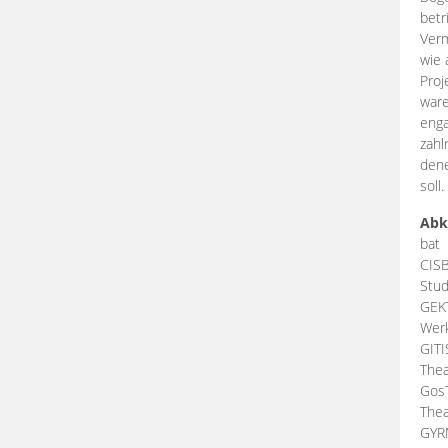
betr
Verm
wie 
Proj
ware
enga
zahl
dene
soll.
Abk
bat
CIS
Stud
GEK
Werk
GIT
Thea
Gos
Thea
GY