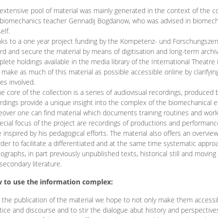
extensive pool of material was mainly generated in the context of the 
biomechanics teacher Gennadij Bogdanow, who was advised in biomechan
elf.
ks to a one year project funding by the Kompetenz- und Forschungszentru
rd and secure the material by means of digitisation and long-term archivi
lete holdings available in the media library of the International Theatre
o make as much of this material as possible accessible online by clarify
ies involved.
he core of the collection is a series of audiovisual recordings, produ
rdings provide a unique insight into the complex of the biomechanical 
over one can find material which documents training routines and works
ecial focus of the project are recordings of productions and performan
 inspired by his pedagogical efforts. The material also offers an overvie
rder to facilitate a differentiated and at the same time systematic appro
ographs, in part previously unpublished texts, historical still and movin
secondary literature.
 to use the information complex:
 the publication of the material we hope to not only make them access
tice and discourse and to stir the dialogue abut history and perspective