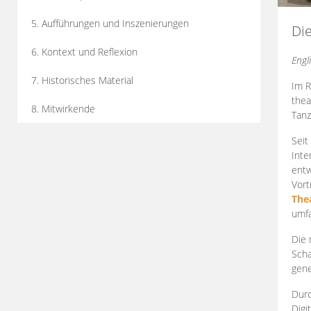
5. Aufführungen und Inszenierungen
Di
6. Kontext und Reflexion
Engl
7. Historisches Material
Im R
thea
8. Mitwirkende
Tanz
Seit
Inte
entw
Vort
The
umfa
Die 
Scha
gene
Durc
Digi