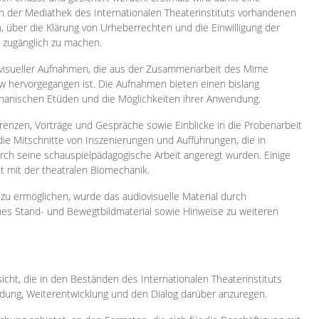
 in der Mediathek des Internationalen Theaterinstituts vorhandenen
, über die Klärung von Urheberrechten und die Einwilligung der
e zugänglich zu machen.
ovisueller Aufnahmen, die aus der Zusammenarbeit des Mime
 hervorgegangen ist. Die Aufnahmen bieten einen bislang
chanischen Etüden und die Möglichkeiten ihrer Anwendung.
enzen, Vorträge und Gespräche sowie Einblicke in die Probenarbeit
e Mitschnitte von Inszenierungen und Aufführungen, die in
h seine schauspielpädagogische Arbeit angeregt wurden. Einige
it mit der theatralen Biomechanik.
zu ermöglichen, wurde das audiovisuelle Material durch
sches Stand- und Bewegtbildmaterial sowie Hinweise zu weiteren
icht, die in den Beständen des Internationalen Theaterinstituts
ung, Weiterentwicklung und den Dialog darüber anzuregen.