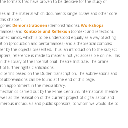
 the formats that have proven to be decisive for the study of
es all the material which documents single
etudes
and other core
this chapter.
egories
D
emonstrationen
(demonstrations),
Workshops
rmances)
and
Kontexte und Reflexion
(context and reflection).
iomechanics, which is to be understood equally as a way of acting
eation (production and performances) and a theoretical complex
her by the objects presented. Thus, an introduction to the subject
apters, reference is made to material not yet accessible online. This
n the library of the International Theatre Institute. The online
 further rights clarifications.
and terms based on the Duden transcription. The abbreviations and
of abbreviations can be found at the end of this page.
rch appointment in the media library.
omechanics carried out by the Mime Centrum/International Theatre
ll as the realisation of the current project of digitalisation and
merous individuals and public sponsors, to whom we would like to