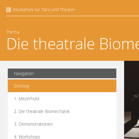
Mediathek für Tanz und Theater
Thema
Die theatrale Biom
Navigation
Einstieg
1. Meyerhold
2. Die theatrale Biomechanik
3. Demonstrationen
4. Workshops