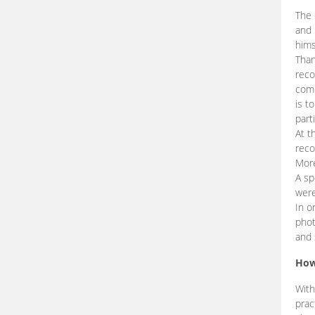
The 
and 
hims
Than
reco
comp
is t
part
At t
reco
More
A sp
were
In o
phot
and 
How
With
prac