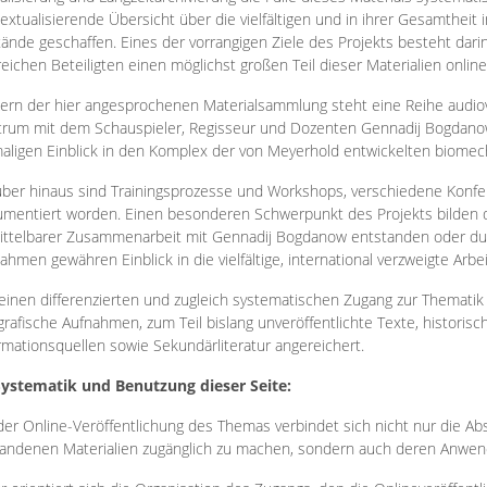
extualisierende Übersicht über die vielfältigen und in ihrer Gesamtheit
ände geschaffen. Eines der vorrangigen Ziele des Projekts besteht darin
reichen Beteiligten einen möglichst großen Teil dieser Materialien onlin
ern der hier angesprochenen Materialsammlung steht eine Reihe audi
rum mit dem Schauspieler, Regisseur und Dozenten Gennadij Bogdanow
aligen Einblick in den Komplex der von Meyerhold entwickelten biome
ber hinaus sind Trainingsprozesse und Workshops, verschiedene Konfer
mentiert worden. Einen besonderen Schwerpunkt des Projekts bilden di
ttelbarer Zusammenarbeit mit Gennadij Bogdanow entstanden oder durc
ahmen gewähren Einblick in die vielfältige, international verzweigte Arbe
inen differenzierten und zugleich systematischen Zugang zur Thematik 
grafische Aufnahmen, zum Teil bislang unveröffentlichte Texte, histori
rmationsquellen sowie Sekundärliteratur angereichert.
Systematik und Benutzung dieser Seite:
der Online-Veröffentlichung des Themas verbindet sich nicht nur die Abs
andenen Materialien zugänglich zu machen, sondern auch deren Anwend