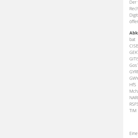
Der 
Rech
Digi
öffe
Abk
bat
CIS
GEK
GIT
Gos
GY
GW
HfS
Mch
NA
RSF
TI
Eine