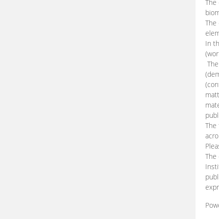
The 
biom
The
elem
In t
(wor
The 
(dem
(con
matt
mate
publ
The 
acro
Plea
The 
Inst
publ
expr
Pow