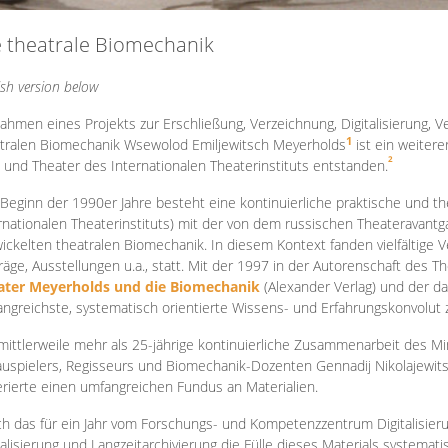
e theatrale Biomechanik
ish version below
ahmen eines Projekts zur Erschließung, Verzeichnung, Digitalisierung, Ve
1
tralen Biomechanik Wsewolod Emiljewitsch Meyerholds
ist ein weiter
2
 und Theater des Internationalen Theaterinstituts entstanden.
 Beginn der 1990er Jahre besteht eine kontinuierliche praktische und
rnationalen Theaterinstituts) mit der von dem russischen Theateravantg
ickelten theatralen Biomechanik. In diesem Kontext fanden vielfältige
räge, Ausstellungen u.a., statt. Mit d
er 1997 in der Autorenschaft des T
ater Meyerholds und die Biomechanik
(Alexander Verlag) und der d
ngreichste, systematisch orientierte Wissens- und Erfahrungskonvolut
mittlerweile mehr als 25-jährige kontinuierliche Zusammenarb
eit des M
uspielers, Regisseurs und Biomechanik-Dozenten Gennadij Nikolajewit
rierte einen umfangreichen Fundus an Materialien.
h das für ein Jahr vom Forschungs- und Kompetenzzentrum Digitalisier
talisierung und Langzeitarchivierung die Fülle dieses Materials systemat