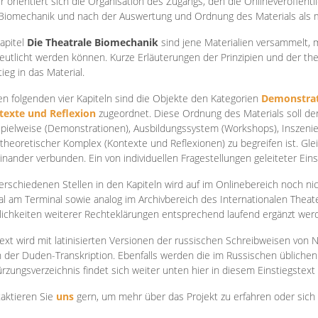
r orientiert sich die Organisation des Zugangs, den die Onlineveröffentl
Biomechanik und nach der Auswertung und Ordnung des Materials als
apite
l
Die Theatrale Biomechanik
sind jene Materialien versammelt,
eutlicht werden können. Kurze Erläuterungen der Prinzipien und der t
tieg in das Material.
en folgenden vier Kapiteln sind die Objekte den Kategorien
Demonstrat
texte und Reflexion
zugeordnet. Diese Ordnung des Materials soll d
Spielweise (Demonstrationen), Ausbildungssystem (Workshops), Inszen
theoretischer Komplex (Kontexte und Reflexionen) zu begreifen ist. Gle
inander verbunden. Ein von individuellen Fragestellungen geleiteter Einst
erschiedenen Stellen in den Kapiteln wird auf im Onlinebereich noch nic
tal am Terminal sowie analog im Archivbereich des Internationalen Theate
ichkeiten weiterer Rechteklärungen entsprechend laufend ergänzt wer
ext wird mit latinisierten Versionen der russischen Schreibweisen von N
 der Duden-Transkription. Ebenfalls werden die im Russischen üblichen
rzungsverzeichnis findet sich weiter unten hier in diesem Einstiegstext
aktieren Sie
uns
gern, um mehr über das Projekt zu erfahren oder sich