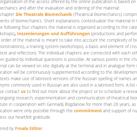
organization of the access offered by the online publication is based on
echanics and after the evaluation and ordering of the material:
 chapter
Die Theatrale Biomechanik
(Theatrical Biomechanics)
compris
ents of biomechanics. Short explanations contextualize the material in 
he following four chapters the material is organized according to the cat
kshops)
,
Inszenierungen und Aufführungen
(productions and perfo
order of the material is meant to take into account the complexity of b
onstrations), a training system (workshops), a basis and element of cr
text and reflection). The individual chapters are connected with each ot
er guided by individual questions is possible. At various points in the ch
rial can be viewed on site digitally at the terminal and in analogue form i
ication will be continuously supplemented according to the development of
texts make use of latinised versions of the Russian spelling of names 
nyms commonly used in Russian are also used in a latinised form. A list 
se contact
us
to find out more about the project or to schedule a resea
ongoing research, experimentation and communication of theatrical bi
itute in cooperation with Gennadij Bogdanow for more than 20 years, as we
ication were only possible through the
commitment
and support of nu
ess our heartfelt gratitude.
ered by
Froala Editor