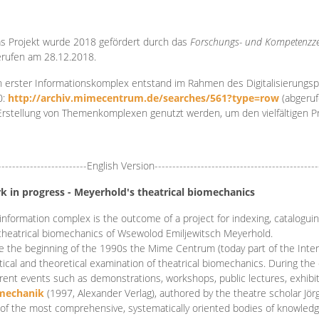
s Projekt wurde 2018 gefördert durch das
Forschungs- und Kompetenzze
rufen am 28.12.2018.
 erster Informationskomplex entstand im Rahmen des Digitalisierungsp
0:
http://archiv.mimecentrum.de/searches/561?type=row
(abgeruf
Erstellung von Themenkomplexen genutzt werden, um den vielfältigen 
-------------------------English Version----------------------------------------------
k in progress - Meyerhold's theatrical biomechanics
information complex is the outcome of a project for indexing, cataloguing,
theatrical biomechanics of Wsewolod Emiljewitsch Meyerhold.
e the beginning of the 1990s the Mime Centrum (today part of the Intern
tical and theoretical examination of theatrical biomechanics. During t
erent events such as demonstrations, workshops, public lectures, exhibi
mechanik
(1997, Alexander Verlag), authored by the theatre scholar Jö
of the most comprehensive, systematically oriented bodies of knowledg