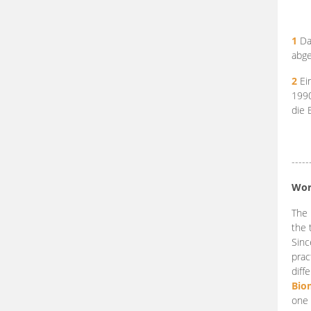
1
Da
abge
2
Ein
199
die 
-----
Wor
The 
the 
Sinc
prac
diff
Bio
one 