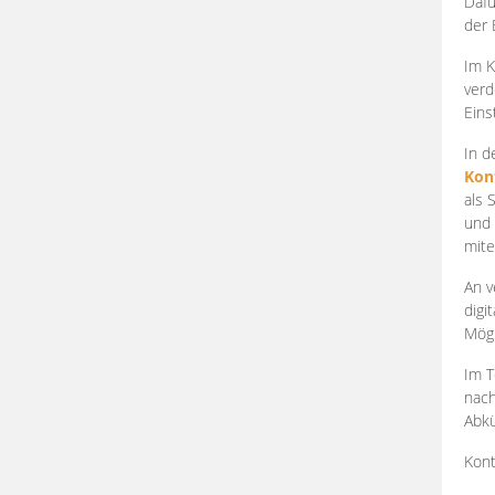
Dafü
der 
Im K
verd
Eins
In d
Kon
als 
und 
mite
An v
digi
Mögl
Im T
nach
Abkü
Kont