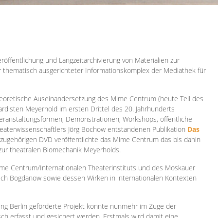
röffentlichung und Langzeitarchivierung von Materialien zur
er thematisch ausgerichteter Informationskomplex der Mediathek für
 theoretische Auseinandersetzung des Mime Centrum (heute Teil des
ardisten Meyerhold im ersten Drittel des 20. Jahrhunderts
 Veranstaltungsformen, Demonstrationen, Workshops, öffentliche
heaterwissenschaftlers Jörg Bochow entstandenen Publikation
Das
azugehörigen DVD veröffentlichte das Mime Centrum das bis dahin
 zur theatralen Biomechanik Meyerholds.
ime Centrum/Internationalen Theaterinstituts und des Moskauer
sch Bogdanow sowie dessen Wirken in internationalen Kontexten
ung Berlin geförderte Projekt konnte nunmehr im Zuge der
isch erfasst und gesichert werden. Erstmals wird damit eine