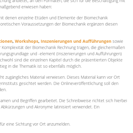
ichung anbietet, an den Formaten, die sich für die Beschäftigung mit
 maßgebend erwiesen haben:
 mit denen einzelne Etüden und Elemente der Biomechanik
heoretischen Voraussetzungen der Biomechanik ergänzen diesen
ionen
,
Workshops
,
Inszenierungen und Aufführungen
sowie
er Komplexität der Biomechanik Rechnung tragen, die gleichermaßen
ierungsgrundlage und -element (Inszenierungen und Aufführungen)
ichwohl sind die einzelnen Kapitel durch die präsentierten Objekte
ieg in die Thematik ist so ebenfalls möglich.
ht zugängliches Material verwiesen. Dieses Material kann vor Ort
rinstituts gesichtet werden. Die Onlineveröffentlichung soll den
den.
amen und Begriffen gearbeitet. Die Schreibweise richtet sich hierbei
 Abkürzungen und Akronyme latinisiert verwendet. Ein
 für eine Sichtung vor Ort anzumelden.