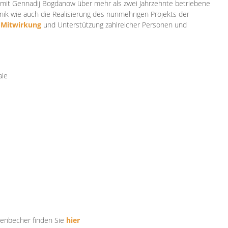
mit Gennadij Bogdanow über mehr als zwei Jahrzehnte betriebene
ik wie auch die Realisierung des nunmehrigen Projekts der
e
Mitwirkung
und Unterstützung zahlr
eicher Personen und
ale
tenbecher finden Sie
hier