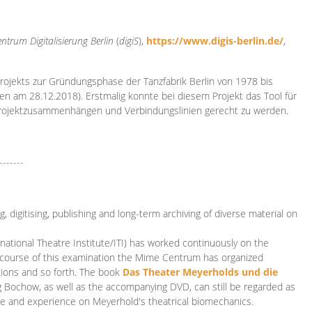
ntrum Digitalisierung
Berlin
(
digiS
),
https://www.digis-berlin.de/
,
rojekts zur Gründungsphase der Tanzfabrik Berlin von 1978 bis
en am 28.12.2018). Erstmalig konnte bei diesem Projekt das Tool für
Projektzusammenhängen und Verbindungslinien gerecht zu werden.
-------
 digitising, publishing and long-term archiving of diverse material on
ational Theatre Institute/ITI) has worked continuously on the
he course of this examination the Mime Centrum has organized
tions and so forth. The book
Das Theater Meyerholds und die
rg Bochow, as well as the accompanying DVD, can still be regarded as
e and experience on Meyerhold's theatrical biomechanics.