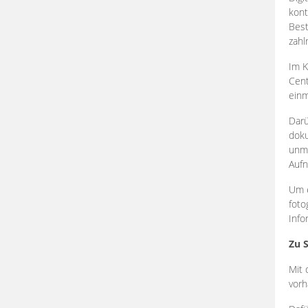
kont
Best
zahl
Im K
Cent
einm
Darü
doku
unmi
Aufn
Um e
foto
Info
Zu 
Mit 
vorh