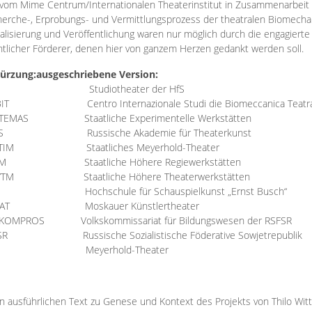
vom Mime Centrum/Internationalen Theaterinstitut in Zusammenarbeit 
erche-, Erprobungs- und Vermittlungsprozess der theatralen Biomechan
talisierung und Veröffentlichung waren nur möglich durch die engagiert
ntlicher Förderer, denen hier von ganzem Herzen gedankt werden soll.
ürzung:
ausgeschriebene Version:
Studiotheater der HfS
BIT
Centro Internazionale Studi die Biomeccanica Teatr
TEMAS
Staatliche Experimentelle Werkstätten
IS
Russische Akademie für Theaterkunst
TIM
Staatliches Meyerhold-Theater
RM
Staatliche Höhere Regiewerkstätten
YTM
Staatliche Höhere Theaterwerkstätten
Hochschule für Schauspielkunst „Ernst Busch“
AT
Moskauer Künstlertheater
RKOMPROS
Volkskommissariat für Bildungswesen der RSFSR
SR
Russische Sozialistische Föderative Sowjetrepublik
M Meyerhold-Theater
n ausführlichen Text zu Genese und Kontext des Projekts von Thilo Wit