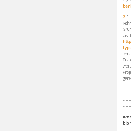
berl
2
Ein
Rahm
Grün
bis 
htt
typ
konn
Erst
werd
Proj
gere
-----
-----
Work
bio