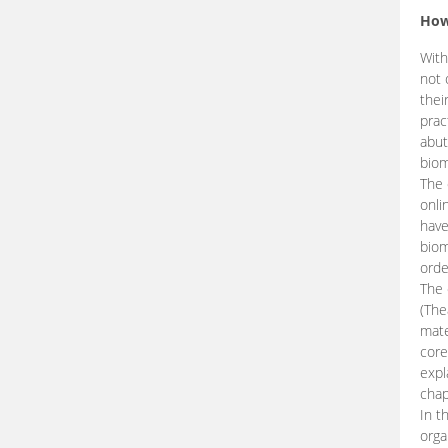
How
With
not 
thei
prac
abut
biom
The 
onli
have
biom
orde
The
(The
mate
core
expl
chap
In t
orga