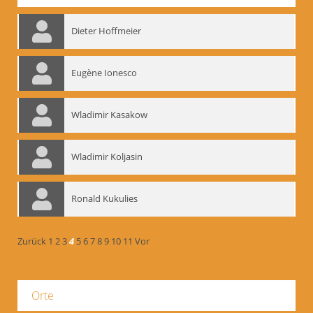
Dieter Hoffmeier
Eugène Ionesco
Wladimir Kasakow
Wladimir Koljasin
Ronald Kukulies
Zurück
1
2
3
4
5
6
7
8
9
10
11
Vor
Orte