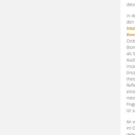
dies
In d
den 
Ins
Kon
Ordn
Biom
als 
Ausb
Insz
(Ins
theo
Refl
einz
mite
Frag
ist 
An v
im O
verw