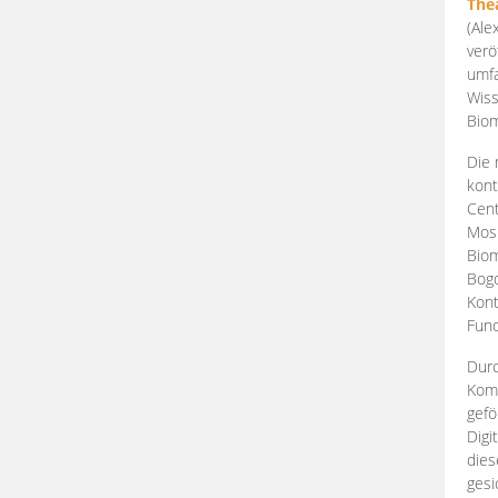
The
(Ale
verö
umfa
Wiss
Biom
Die 
kont
Cent
Mosk
Biom
Bogd
Kont
Fund
Durc
Komp
gefö
Digi
dies
gesi