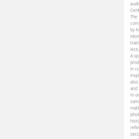
audi
Cent
The 
comp
by M
More
trai
lect
A sp
prod
in c
insp
also
and 
In o
same
matt
phot
hist
refe
seco