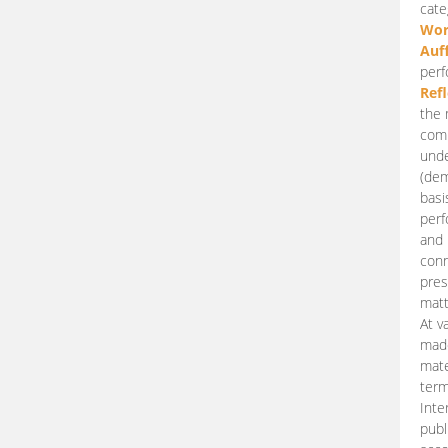
cate
Wor
Auf
perf
Ref
the 
comp
unde
(dem
basi
perf
and 
conn
pres
matt
At v
made
mate
term
Inte
publ