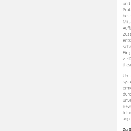
und 
Prob
beso
Mits
Auff
Zus
ents
scha
Eini
viel
thea
Um e
syst
ermö
durc
unve
Bewe
Info
ange
Zu 