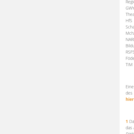
Regi
GW
Thea
HfS
Scha
Mch
NA
Bil
RSF
Föde
TI
Eine
des 
hier
1
Da
das
Digi