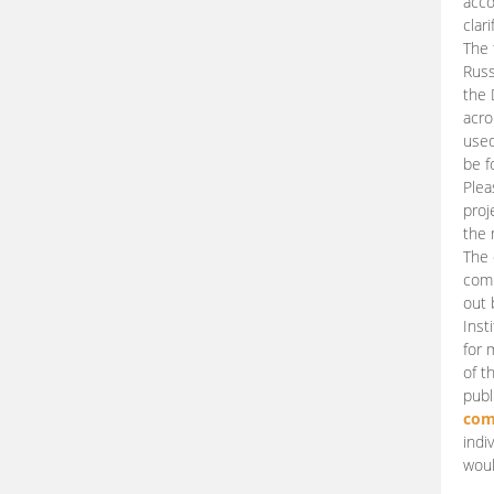
acco
clari
The 
Russ
the 
acro
used
be f
Plea
proj
the 
The 
comm
out 
Inst
for 
of t
publ
com
indi
woul