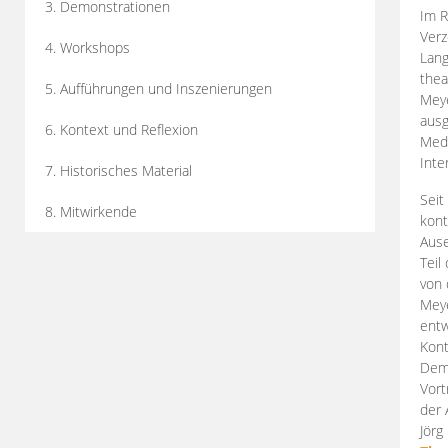
3. Demonstrationen
Im R
Verz
4. Workshops
Lang
thea
5. Aufführungen und Inszenierungen
Mey
ausg
6. Kontext und Reflexion
Medi
Inte
7. Historisches Material
Seit
8. Mitwirkende
kont
Aus
Teil
von 
Meye
entw
Kont
Demo
Vort
der 
Jörg