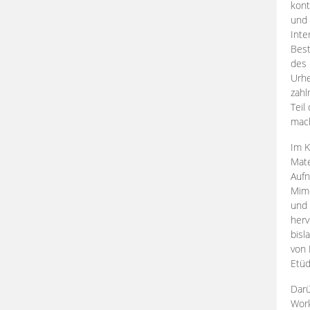
kont
und 
Inte
Best
des 
Urhe
zahl
Teil
mac
Im K
Mate
Aufn
Mime
und
herv
bisl
von 
Etüd
Darü
Work