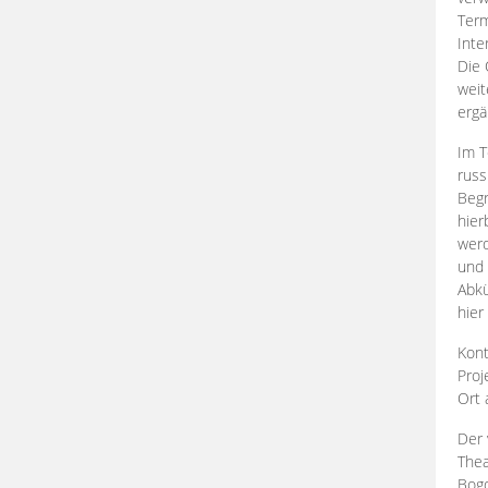
Term
Inte
Die 
weit
ergä
Im T
russ
Begr
hier
werd
und 
Abkü
hier
Kont
Proj
Ort
Der 
Thea
Bogd