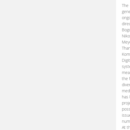
The 
gene
ongo
dire
Bogd
Niko
Meye
Than
Kom
Digi
syst
mean
the 
dive
medi
has 
proj
poss
issu
nume
At t