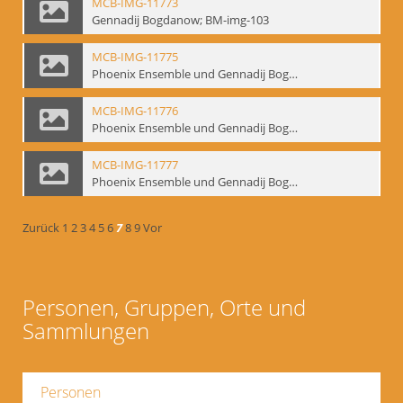
MCB-IMG-11773
Gennadij Bogdanow; BM-img-103
MCB-IMG-11775
Phoenix Ensemble und Gennadij Bogdanow; BM-img-105-1
MCB-IMG-11776
Phoenix Ensemble und Gennadij Bogdanow; BM-img-105-2
MCB-IMG-11777
Phoenix Ensemble und Gennadij Bogdanow; BM-img-105-3
Zurück
1
2
3
4
5
6
7
8
9
Vor
Personen, Gruppen, Orte und
Sammlungen
Personen