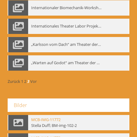
Internationaler Biomechanik-Workshop, Moskau 1993
Internationales Theater Labor Projekt: Play Don Juan
„Karlsson vom Dach“ am Theater der Satire, Moskau 1985
„Warten auf Godot“ am Theater der Saire, Moskau 1980er
Zurück
1
2
3
Vor
Bilder
MCB-IMG-11772
Stella Duff; BM-img-102-2