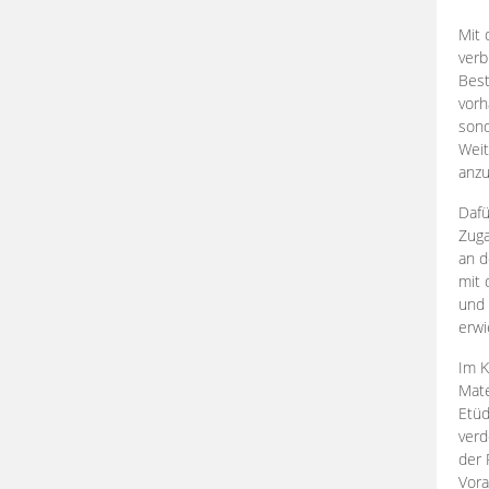
Mit 
verb
Best
vorh
son
Weit
anzu
Dafü
Zuga
an d
mit 
und 
erwi
Im K
Mate
Etü
verd
der 
Vora