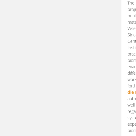
The 
proj
publ
mate
Wsew
Sinc
Cent
Inst
prac
biom
exam
diff
work
fort
die
auth
well
rega
syst
expe
biom