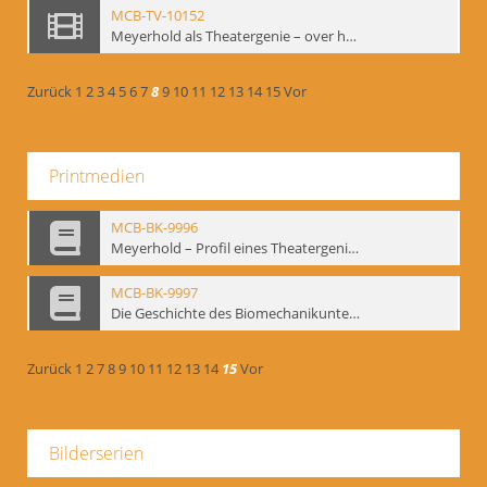
MCB-TV-10152
Meyerhold als Theatergenie – over het mechanik van de acteursexpressie, Ausschnitt 2 - Interne Signatur: BM-vid-108_A2
Zurück
1
2
3
4
5
6
7
8
9
10
11
12
13
14
15
Vor
Printmedien
MCB-BK-9996
Meyerhold – Profil eines Theatergenies. Vortrag. Arbeitsdemonstration - interne Signatur: BM-prt-203
MCB-BK-9997
Die Geschichte des Biomechanikunterrichts im Theater der Satire - interne Signatur: BM-prt-204
Zurück
1
2
7
8
9
10
11
12
13
14
15
Vor
Bilderserien