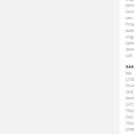
betr
Verm
wie 
Proj
ware
enga
zahl
dene
soll.
Abk
bat
CIS
Stud
GEK
Werk
GIT
Thea
Gos
Thea
GY