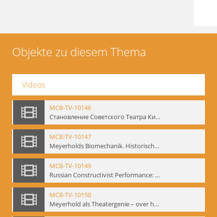
Objekte zu diesem Thema
Videos
MCB-TV-10146
Становление Советского Театра Кино - свидетельства эпохи 1920-1936 / Entstehung des sowjetischen Theaters – kinematografische Zeugnisse 1920-1936 - Interne Signatur: BM-vid-96
MCB-TV-10147
Meyerholds Biomechanik. Historisches Filmmaterial - Interne Signatur: BM-vid-99
MCB-TV-10149
Russian Constructivist Performance: An Evening of Foregger's Mastfor Cabaret. Good Treatment for Horses - Interne Signatur: BM-vid-105
MCB-TV-10150
Meyerhold als Theatergenie – over het mechanik van de acteursexpressie - Interne Signatur: BM-vid-108