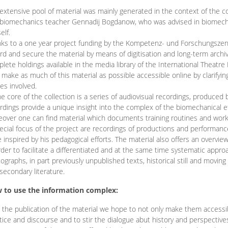
extensive pool of material was mainly generated in the context of the 
biomechanics teacher Gennadij Bogdanow, who was advised in biomechan
elf.
ks to a one year project funding by the Kompetenz- und Forschungszentru
rd and secure the material by means of digitisation and long-term archivi
lete holdings available in the media library of the International Theatre
o make as much of this material as possible accessible online by clarify
ies involved.
he core of the collection is a series of audiovisual recordings, produ
rdings provide a unique insight into the complex of the biomechanical 
over one can find material which documents training routines and works
ecial focus of the project are recordings of productions and performan
 inspired by his pedagogical efforts. The material also offers an overvie
rder to facilitate a differentiated and at the same time systematic appro
ographs, in part previously unpublished texts, historical still and movin
secondary literature.
 to use the information complex:
 the publication of the material we hope to not only make them access
tice and discourse and to stir the dialogue abut history and perspective