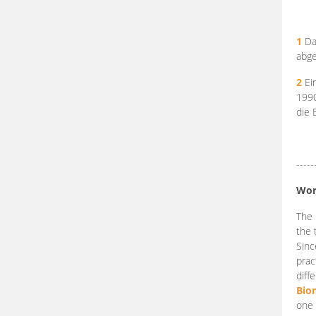
1
Da
abge
2
Ein
199
die 
-----
Wor
The 
the 
Sinc
prac
diff
Bio
one 