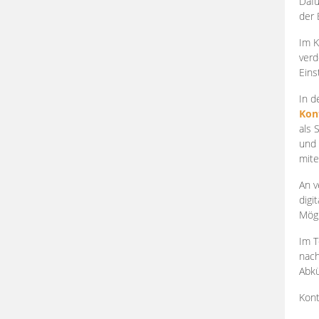
Dafü
der 
Im K
verd
Eins
In d
Kon
als 
und 
mite
An v
digi
Mögl
Im T
nach
Abkü
Kont