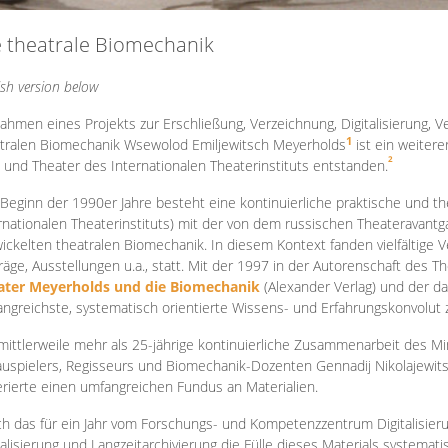
e theatrale Biomechanik
ish version below
ahmen eines Projekts zur Erschließung, Verzeichnung, Digitalisierung, Ve
1
tralen Biomechanik Wsewolod Emiljewitsch Meyerholds
ist ein weiter
2
 und Theater des Internationalen Theaterinstituts entstanden.
 Beginn der 1990er Jahre besteht eine kontinuierliche praktische und
rnationalen Theaterinstituts) mit der von dem russischen Theateravantg
ickelten theatralen Biomechanik. In diesem Kontext fanden vielfältige
räge, Ausstellungen u.a., statt. Mit d
er 1997 in der Autorenschaft des T
ater Meyerholds und die Biomechanik
(Alexander Verlag) und der d
ngreichste, systematisch orientierte Wissens- und Erfahrungskonvolut
mittlerweile mehr als 25-jährige kontinuierliche Zusammenarb
eit des M
uspielers, Regisseurs und Biomechanik-Dozenten Gennadij Nikolajewit
rierte einen umfangreichen Fundus an Materialien.
h das für ein Jahr vom Forschungs- und Kompetenzzentrum Digitalisier
talisierung und Langzeitarchivierung die Fülle dieses Materials systemat