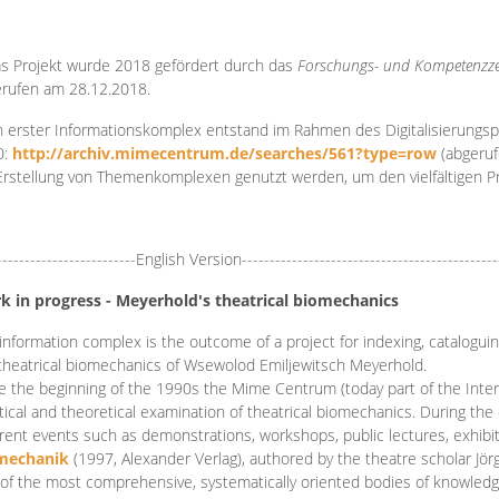
s Projekt wurde 2018 gefördert durch das
Forschungs- und Kompetenzze
rufen am 28.12.2018.
 erster Informationskomplex entstand im Rahmen des Digitalisierungsp
0:
http://archiv.mimecentrum.de/searches/561?type=row
(abgeruf
Erstellung von Themenkomplexen genutzt werden, um den vielfältigen 
-------------------------English Version----------------------------------------------
k in progress - Meyerhold's theatrical biomechanics
information complex is the outcome of a project for indexing, cataloguing,
theatrical biomechanics of Wsewolod Emiljewitsch Meyerhold.
e the beginning of the 1990s the Mime Centrum (today part of the Intern
tical and theoretical examination of theatrical biomechanics. During t
erent events such as demonstrations, workshops, public lectures, exhibi
mechanik
(1997, Alexander Verlag), authored by the theatre scholar Jö
of the most comprehensive, systematically oriented bodies of knowledg