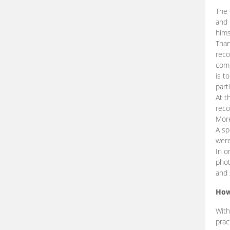
The 
and 
hims
Than
reco
comp
is t
part
At t
reco
More
A sp
were
In o
phot
and 
How
With
prac