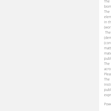
The 
biom
The
elem
In t
(wor
The 
(dem
(con
matt
mate
publ
The 
acro
Plea
The 
Inst
publ
expr
Pow