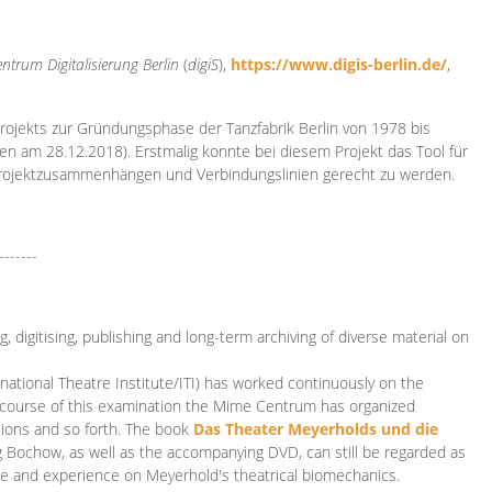
ntrum Digitalisierung
Berlin
(
digiS
),
https://www.digis-berlin.de/
,
rojekts zur Gründungsphase der Tanzfabrik Berlin von 1978 bis
en am 28.12.2018). Erstmalig konnte bei diesem Projekt das Tool für
Projektzusammenhängen und Verbindungslinien gerecht zu werden.
-------
 digitising, publishing and long-term archiving of diverse material on
ational Theatre Institute/ITI) has worked continuously on the
he course of this examination the Mime Centrum has organized
tions and so forth. The book
Das Theater Meyerholds und die
rg Bochow, as well as the accompanying DVD, can still be regarded as
e and experience on Meyerhold's theatrical biomechanics.