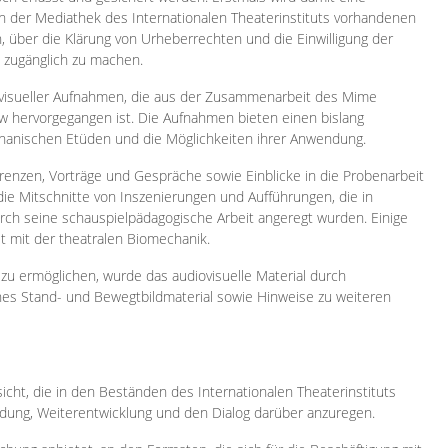
 in der Mediathek des Internationalen Theaterinstituts vorhandenen
, über die Klärung von Urheberrechten und die Einwilligung der
e zugänglich zu machen.
ovisueller Aufnahmen, die aus der Zusammenarbeit des Mime
 hervorgegangen ist. Die Aufnahmen bieten einen bislang
chanischen Etüden und die Möglichkeiten ihrer Anwendung.
enzen, Vorträge und Gespräche sowie Einblicke in die Probenarbeit
e Mitschnitte von Inszenierungen und Aufführungen, die in
h seine schauspielpädagogische Arbeit angeregt wurden. Einige
it mit der theatralen Biomechanik.
zu ermöglichen, wurde das audiovisuelle Material durch
sches Stand- und Bewegtbildmaterial sowie Hinweise zu weiteren
icht, die in den Beständen des Internationalen Theaterinstituts
ung, Weiterentwicklung und den Dialog darüber anzuregen.