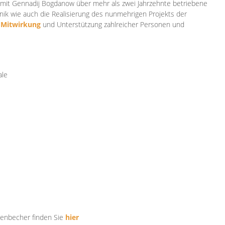
mit Gennadij Bogdanow über mehr als zwei Jahrzehnte betriebene
ik wie auch die Realisierung des nunmehrigen Projekts der
e
Mitwirkung
und Unterstützung zahlr
eicher Personen und
ale
tenbecher finden Sie
hier