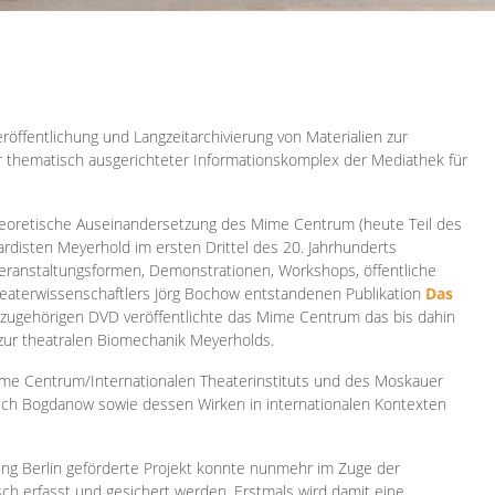
röffentlichung und Langzeitarchivierung von Materialien zur
er thematisch ausgerichteter Informationskomplex der Mediathek für
 theoretische Auseinandersetzung des Mime Centrum (heute Teil des
ardisten Meyerhold im ersten Drittel des 20. Jahrhunderts
 Veranstaltungsformen, Demonstrationen, Workshops, öffentliche
heaterwissenschaftlers Jörg Bochow entstandenen Publikation
Das
azugehörigen DVD veröffentlichte das Mime Centrum das bis dahin
 zur theatralen Biomechanik Meyerholds.
ime Centrum/Internationalen Theaterinstituts und des Moskauer
sch Bogdanow sowie dessen Wirken in internationalen Kontexten
ung Berlin geförderte Projekt konnte nunmehr im Zuge der
isch erfasst und gesichert werden. Erstmals wird damit eine