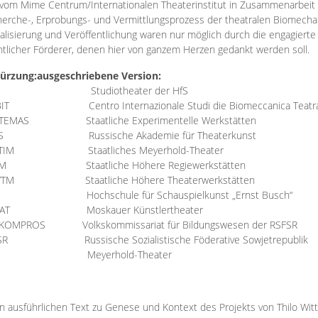
vom Mime Centrum/Internationalen Theaterinstitut in Zusammenarbeit 
erche-, Erprobungs- und Vermittlungsprozess der theatralen Biomechan
talisierung und Veröffentlichung waren nur möglich durch die engagiert
ntlicher Förderer, denen hier von ganzem Herzen gedankt werden soll.
ürzung:
ausgeschriebene Version:
Studiotheater der HfS
BIT
Centro Internazionale Studi die Biomeccanica Teatr
TEMAS
Staatliche Experimentelle Werkstätten
IS
Russische Akademie für Theaterkunst
TIM
Staatliches Meyerhold-Theater
RM
Staatliche Höhere Regiewerkstätten
YTM
Staatliche Höhere Theaterwerkstätten
Hochschule für Schauspielkunst „Ernst Busch“
AT
Moskauer Künstlertheater
RKOMPROS
Volkskommissariat für Bildungswesen der RSFSR
SR
Russische Sozialistische Föderative Sowjetrepublik
M Meyerhold-Theater
n ausführlichen Text zu Genese und Kontext des Projekts von Thilo Wit