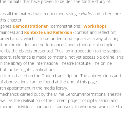
 the formats that have proven to be decisive for the study of
es all the material which documents single
etudes
and other core
this chapter.
egories
D
emonstrationen
(demonstrations),
Workshops
rmances)
and
Kontexte und Reflexion
(context and reflection).
iomechanics, which is to be understood equally as a way of acting
eation (production and performances) and a theoretical complex
her by the objects presented. Thus, an introduction to the subject
apters, reference is made to material not yet accessible online. This
n the library of the International Theatre Institute. The online
 further rights clarifications.
and terms based on the Duden transcription. The abbreviations and
of abbreviations can be found at the end of this page.
rch appointment in the media library.
omechanics carried out by the Mime Centrum/International Theatre
ll as the realisation of the current project of digitalisation and
merous individuals and public sponsors, to whom we would like to