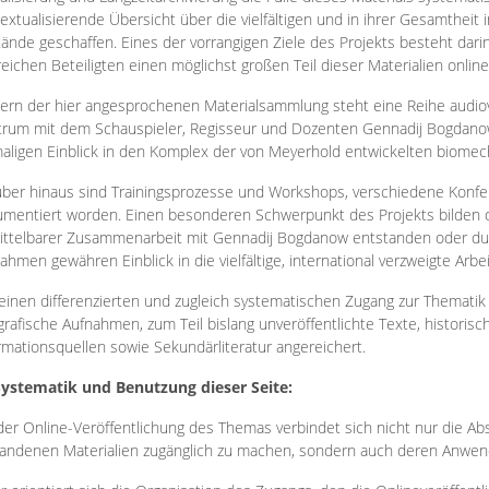
extualisierende Übersicht über die vielfältigen und in ihrer Gesamtheit
ände geschaffen. Eines der vorrangigen Ziele des Projekts besteht darin
reichen Beteiligten einen möglichst großen Teil dieser Materialien onlin
ern der hier angesprochenen Materialsammlung steht eine Reihe audi
rum mit dem Schauspieler, Regisseur und Dozenten Gennadij Bogdanow
aligen Einblick in den Komplex der von Meyerhold entwickelten biome
ber hinaus sind Trainingsprozesse und Workshops, verschiedene Konfer
mentiert worden. Einen besonderen Schwerpunkt des Projekts bilden di
ttelbarer Zusammenarbeit mit Gennadij Bogdanow entstanden oder durc
ahmen gewähren Einblick in die vielfältige, international verzweigte Arbe
inen differenzierten und zugleich systematischen Zugang zur Thematik 
grafische Aufnahmen, zum Teil bislang unveröffentlichte Texte, histori
rmationsquellen sowie Sekundärliteratur angereichert.
Systematik und Benutzung dieser Seite:
der Online-Veröffentlichung des Themas verbindet sich nicht nur die Abs
andenen Materialien zugänglich zu machen, sondern auch deren Anwend