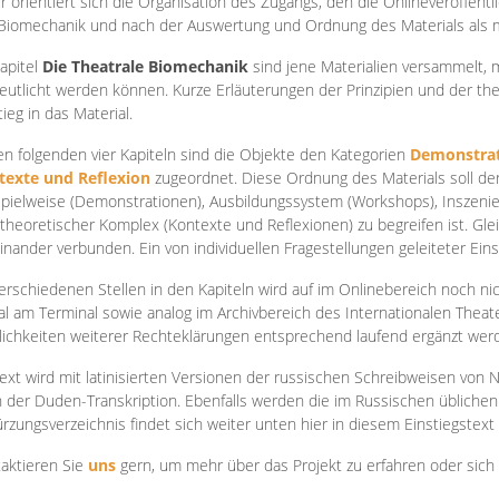
r orientiert sich die Organisation des Zugangs, den die Onlineveröffentl
Biomechanik und nach der Auswertung und Ordnung des Materials als
apite
l
Die Theatrale Biomechanik
sind jene Materialien versammelt,
eutlicht werden können. Kurze Erläuterungen der Prinzipien und der t
tieg in das Material.
en folgenden vier Kapiteln sind die Objekte den Kategorien
Demonstrat
texte und Reflexion
zugeordnet. Diese Ordnung des Materials soll d
Spielweise (Demonstrationen), Ausbildungssystem (Workshops), Inszen
theoretischer Komplex (Kontexte und Reflexionen) zu begreifen ist. Gle
inander verbunden. Ein von individuellen Fragestellungen geleiteter Einst
erschiedenen Stellen in den Kapiteln wird auf im Onlinebereich noch nic
tal am Terminal sowie analog im Archivbereich des Internationalen Theate
ichkeiten weiterer Rechteklärungen entsprechend laufend ergänzt wer
ext wird mit latinisierten Versionen der russischen Schreibweisen von N
 der Duden-Transkription. Ebenfalls werden die im Russischen üblichen
rzungsverzeichnis findet sich weiter unten hier in diesem Einstiegstext
aktieren Sie
uns
gern, um mehr über das Projekt zu erfahren oder sich