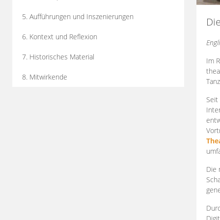
5. Aufführungen und Inszenierungen
Di
6. Kontext und Reflexion
Engl
7. Historisches Material
Im R
thea
8. Mitwirkende
Tanz
Seit
Inte
entw
Vort
The
umfa
Die 
Scha
gene
Durc
Digi