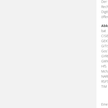
Der 
Rech
Digi
öffe
Abk
bat
CIS
GEK
GIT
Gos
GY
GW
HfS
Mch
NA
RSF
TI
Eine