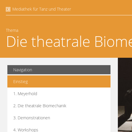
Mediathek für Tanz und Theater
Thema
Die theatrale Biom
Navigation
Einstieg
1. Meyerhold
2. Die theatrale Biomechanik
3. Demonstrationen
4. Workshops