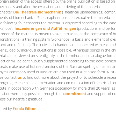
organization of the access offered by the online publication is based on
echanics and after the evaluation and ordering of the material:
 chapter
Die Theatrale Biomechanik
(Theatrical Biomechanics)
compris
ents of biomechanics. Short explanations contextualize the material in 
he following four chapters the material is organized according to the cat
kshops)
,
Inszenierungen und Aufführungen
(productions and perfo
order of the material is meant to take into account the complexity of b
onstrations), a training system (workshops), a basis and element of cr
text and reflection). The individual chapters are connected with each ot
er guided by individual questions is possible. At various points in the ch
rial can be viewed on site digitally at the terminal and in analogue form i
ication will be continuously supplemented according to the development of
texts make use of latinised versions of the Russian spelling of names 
nyms commonly used in Russian are also used in a latinised form. A list 
se contact
us
to find out more about the project or to schedule a resea
ongoing research, experimentation and communication of theatrical bi
itute in cooperation with Gennadij Bogdanow for more than 20 years, as we
ication were only possible through the
commitment
and support of nu
ess our heartfelt gratitude.
ered by
Froala Editor