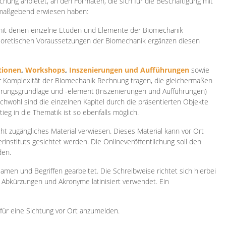
ichung anbietet, an den Formaten, die sich für die Beschäftigung mit
 maßgebend erwiesen haben:
 mit denen einzelne Etüden und Elemente der Biomechanik
heoretischen Voraussetzungen der Biomechanik ergänzen diesen
ionen
,
Workshops
,
Inszenierungen und Aufführungen
sowie
er Komplexität der Biomechanik Rechnung tragen, die gleichermaßen
ierungsgrundlage und -element (Inszenierungen und Aufführungen)
ichwohl sind die einzelnen Kapitel durch die präsentierten Objekte
ieg in die Thematik ist so ebenfalls möglich.
ht zugängliches Material verwiesen. Dieses Material kann vor Ort
rinstituts gesichtet werden. Die Onlineveröffentlichung soll den
den.
amen und Begriffen gearbeitet. Die Schreibweise richtet sich hierbei
 Abkürzungen und Akronyme latinisiert verwendet. Ein
 für eine Sichtung vor Ort anzumelden.