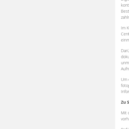
kont
Best
zahl
Im K
Cent
einm
Darü
doku
unmi
Aufn
Um e
foto
Info
Zu 
Mit 
vorh