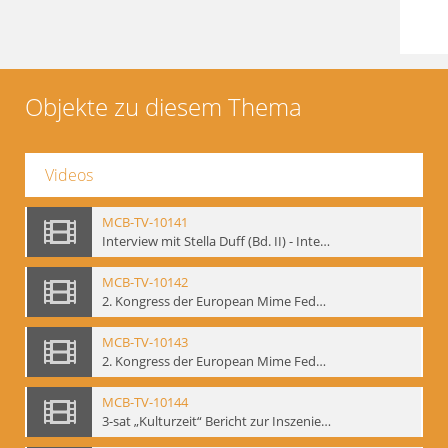
Objekte zu diesem Thema
Videos
MCB-TV-10141
Interview mit Stella Duff (Bd. II) - Interne Signatur: BM-vid-58
MCB-TV-10142
2. Kongress der European Mime Federation: „Rekonstruktion/Innovation“, Berlin Mai 1993 - Interne Signatur: BM-vid-59
MCB-TV-10143
2. Kongress der European Mime Federation: „Rekonstruktion/Innovation“, Berlin Mai 1993. Dokumentation der Konferenzaktivitäten - Interne Signatur: BM-vid-70
MCB-TV-10144
3-sat „Kulturzeit“ Bericht zur Inszenierung „Mann ist Mann“ von Thomas Ostermeier und Gennadij Bogdanow - Interne Signatur: BM-vid-80