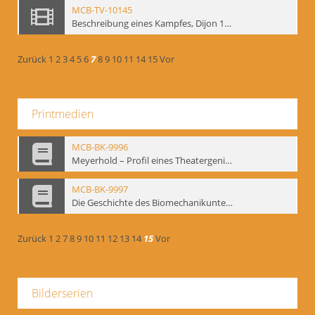
MCB-TV-10145
Beschreibung eines Kampfes, Dijon 1998. nach Kafka - Interne Signatur: BM-vid-81
Zurück
1
2
3
4
5
6
7
8
9
10
11
14
15
Vor
Printmedien
MCB-BK-9996
Meyerhold – Profil eines Theatergenies. Vortrag. Arbeitsdemonstration - interne Signatur: BM-prt-203
MCB-BK-9997
Die Geschichte des Biomechanikunterrichts im Theater der Satire - interne Signatur: BM-prt-204
Zurück
1
2
7
8
9
10
11
12
13
14
15
Vor
Bilderserien