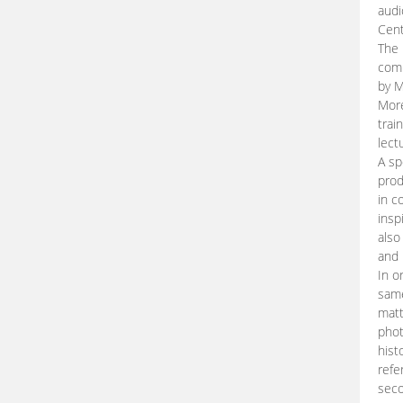
audi
Cent
The 
comp
by M
More
trai
lect
A sp
prod
in c
insp
also
and 
In o
same
matt
phot
hist
refe
seco