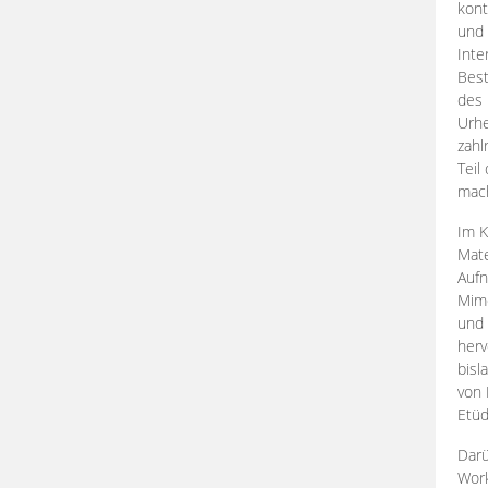
kont
und 
Inte
Best
des 
Urhe
zahl
Teil
mac
Im K
Mate
Aufn
Mime
und
herv
bisl
von 
Etüd
Darü
Work