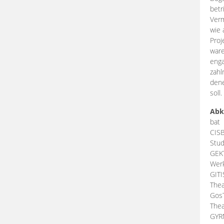
betr
Verm
wie 
Proj
ware
enga
zahl
dene
soll.
Abk
bat
CIS
Stud
GEK
Werk
GIT
Thea
Gos
Thea
GY