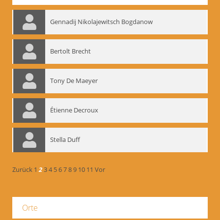
Gennadij Nikolajewitsch Bogdanow
Bertolt Brecht
Tony De Maeyer
Étienne Decroux
Stella Duff
Zurück
1
2
3
4
5
6
7
8
9
10
11
Vor
Orte