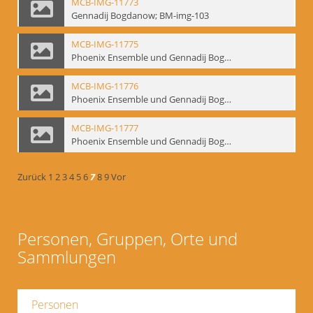
MCB-IMG-11773
Gennadij Bogdanow; BM-img-103
MCB-IMG-11775
Phoenix Ensemble und Gennadij Bogdanow; BM-img-105-1
MCB-IMG-11776
Phoenix Ensemble und Gennadij Bogdanow; BM-img-105-2
MCB-IMG-11777
Phoenix Ensemble und Gennadij Bogdanow; BM-img-105-3
Zurück
1
2
3
4
5
6
7
8
9
Vor
Personen, Gruppen, Orte und
Sammlungen
Personen