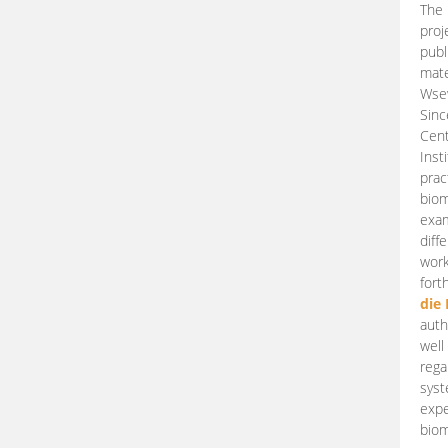
The 
proj
publ
mate
Wsew
Sinc
Cent
Inst
prac
biom
exam
diff
work
fort
die
auth
well
rega
syst
expe
biom