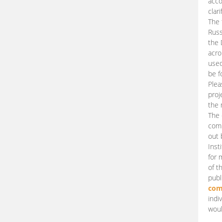
acco
clari
The 
Russ
the 
acro
used
be f
Plea
proj
the 
The 
comm
out 
Inst
for 
of t
publ
com
indi
woul