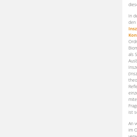
dies
In d
den 
Ins
Kon
Ordn
Biom
als 
Ausb
Insz
(Ins
theo
Refl
einz
mite
Frag
ist 
An v
im O
verw