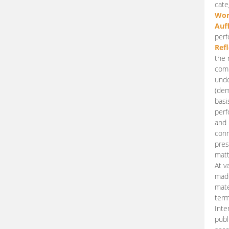
cate
Wor
Auf
perf
Ref
the 
comp
unde
(dem
basi
perf
and 
conn
pres
matt
At v
made
mate
term
Inte
publ