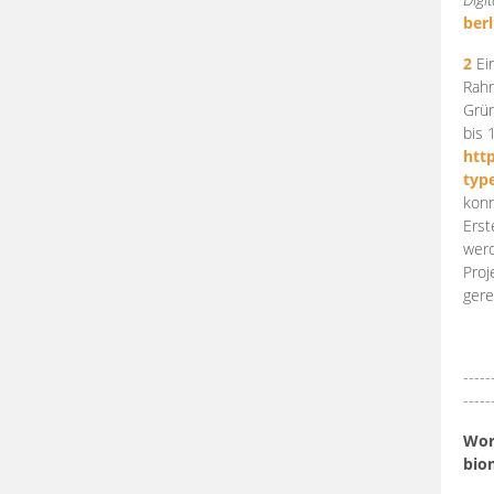
berl
2
Ein
Rahm
Grün
bis 
htt
typ
konn
Erst
werd
Proj
gere
-----
-----
Work
bio