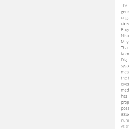
The 
gene
ongo
dire
Bogd
Niko
Meye
Than
Kom
Digi
syst
mean
the 
dive
medi
has 
proj
poss
issu
nume
At t