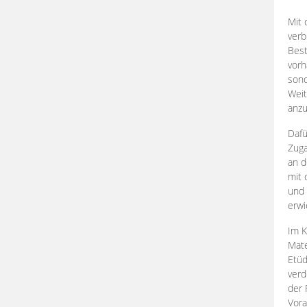
Mit 
verb
Best
vorh
son
Weit
anzu
Dafü
Zuga
an d
mit 
und 
erwi
Im K
Mate
Etü
verd
der 
Vora