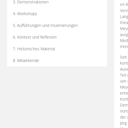
3. Demonstrationen
Im R
Verz
4. Workshops
Lang
thea
5. Aufführungen und Inszenierungen
Mey
ausg
6. Kontext und Reflexion
Medi
Inte
7. Historisches Material
Seit
8. Mitwirkende
kont
Aus
Teil
von 
Meye
entw
Kont
Demo
Vort
der 
Jörg