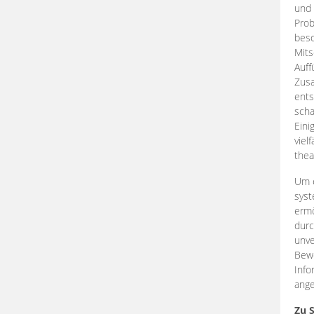
und 
Prob
beso
Mits
Auff
Zus
ents
scha
Eini
viel
thea
Um e
syst
ermö
durc
unve
Bewe
Info
ange
Zu 