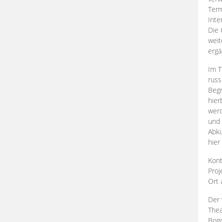
Term
Inte
Die 
weit
ergä
Im T
russ
Begr
hier
werd
und 
Abkü
hier
Kont
Proj
Ort
Der 
Thea
Bogd