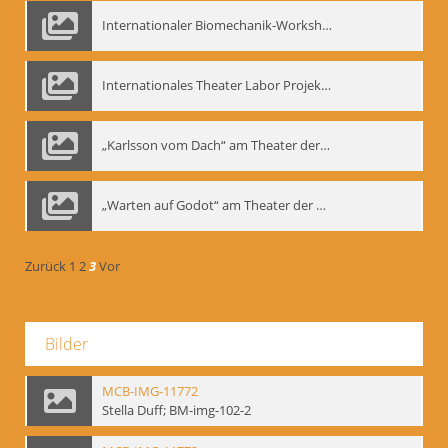
Internationaler Biomechanik-Workshop, Moskau 1993
Internationales Theater Labor Projekt: Play Don Juan
„Karlsson vom Dach“ am Theater der Satire, Moskau 1985
„Warten auf Godot“ am Theater der Saire, Moskau 1980er
Zurück
1
2
3
Vor
Bilder
MCB-IMG-11772
Stella Duff; BM-img-102-2