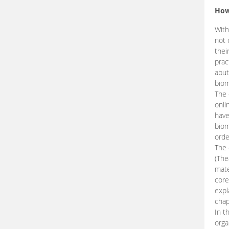
How
With
not 
thei
prac
abut
biom
The 
onli
have
biom
orde
The
(The
mate
core
expl
chap
In t
orga