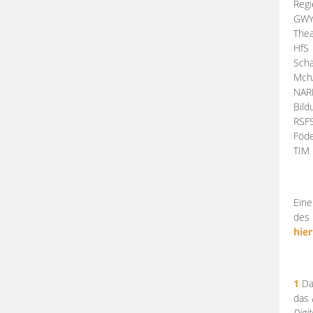
Regi
GW
Thea
HfS
Scha
Mch
NA
Bil
RSF
Föde
TI
Eine
des 
hier
1
Da
das
Digi