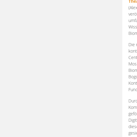
The
(Ale
verö
umfa
Wiss
Biom
Die 
kont
Cent
Mosk
Biom
Bogd
Kont
Fund
Durc
Komp
gefö
Digi
dies
gesi