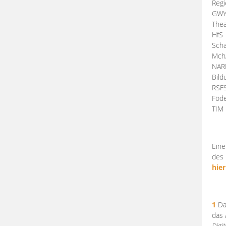
Regi
GW
Thea
HfS
Scha
Mch
NA
Bil
RSF
Föde
TI
Eine
des 
hier
1
Da
das
Digi