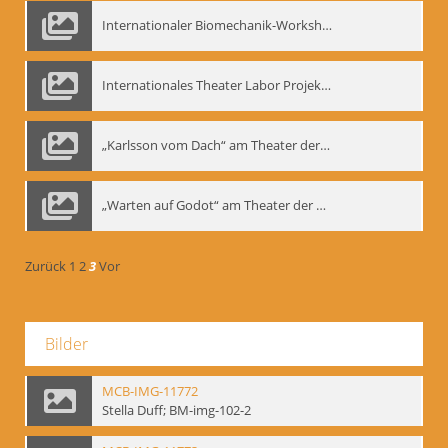
Internationaler Biomechanik-Workshop, Moskau 1993
Internationales Theater Labor Projekt: Play Don Juan
„Karlsson vom Dach“ am Theater der Satire, Moskau 1985
„Warten auf Godot“ am Theater der Saire, Moskau 1980er
Zurück
1
2
3
Vor
Bilder
MCB-IMG-11772
Stella Duff; BM-img-102-2