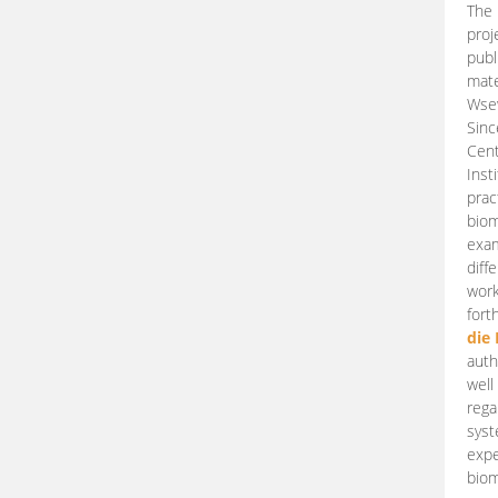
The 
proj
publ
mate
Wsew
Sinc
Cent
Inst
prac
biom
exam
diff
work
fort
die
auth
well
rega
syst
expe
biom