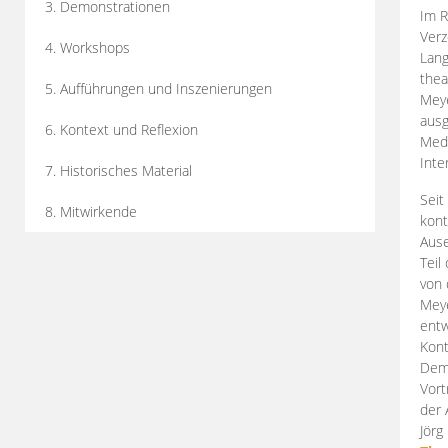
3. Demonstrationen
Im R
Verz
4. Workshops
Lang
thea
5. Aufführungen und Inszenierungen
Mey
ausg
6. Kontext und Reflexion
Medi
Inte
7. Historisches Material
Seit
8. Mitwirkende
kont
Aus
Teil
von 
Meye
entw
Kont
Demo
Vort
der 
Jörg