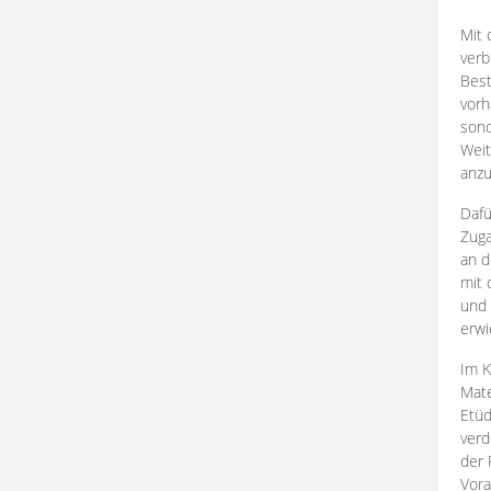
Mit 
verb
Best
vorh
son
Weit
anzu
Dafü
Zuga
an d
mit 
und 
erwi
Im K
Mate
Etü
verd
der 
Vora