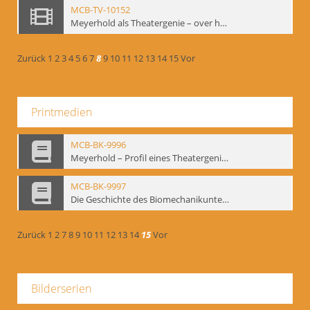
MCB-TV-10152
Meyerhold als Theatergenie – over het mechanik van de acteursexpressie, Ausschnitt 2 - Interne Signatur: BM-vid-108_A2
Zurück
1
2
3
4
5
6
7
8
9
10
11
12
13
14
15
Vor
Printmedien
MCB-BK-9996
Meyerhold – Profil eines Theatergenies. Vortrag. Arbeitsdemonstration - interne Signatur: BM-prt-203
MCB-BK-9997
Die Geschichte des Biomechanikunterrichts im Theater der Satire - interne Signatur: BM-prt-204
Zurück
1
2
7
8
9
10
11
12
13
14
15
Vor
Bilderserien