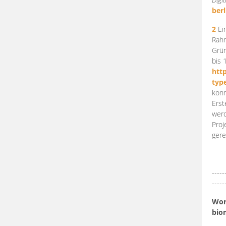
berl
2
Ein
Rahm
Grün
bis 
htt
typ
konn
Erst
werd
Proj
gere
-----
-----
Work
bio