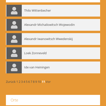
Thilo Wittenbecher
Alexandr Michailowitsch Wojewodin
Alexandr Iwanowitsch Wwedenskij
Loek Zonneveld
Ide van Heiningen
Zurück
1
2
3
4
5
6
7
8
9
10
11
Vor
Orte