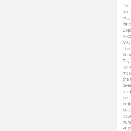
The 
gene
ongo
dire
Bogd
Niko
Meye
Than
Kom
Digi
syst
mean
the 
dive
medi
has 
proj
poss
issu
nume
At t