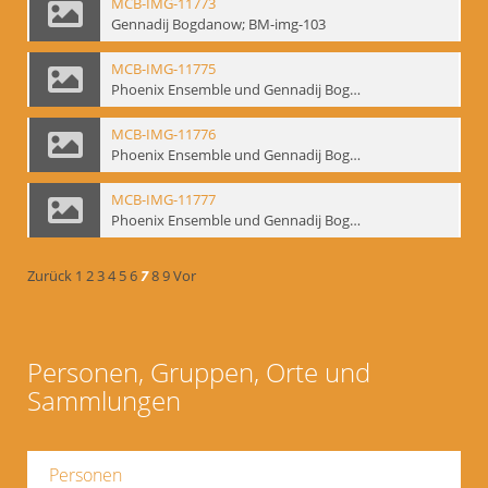
MCB-IMG-11773
Gennadij Bogdanow; BM-img-103
MCB-IMG-11775
Phoenix Ensemble und Gennadij Bogdanow; BM-img-105-1
MCB-IMG-11776
Phoenix Ensemble und Gennadij Bogdanow; BM-img-105-2
MCB-IMG-11777
Phoenix Ensemble und Gennadij Bogdanow; BM-img-105-3
Zurück
1
2
3
4
5
6
7
8
9
Vor
Personen, Gruppen, Orte und
Sammlungen
Personen