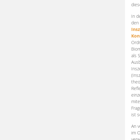
dies
In d
den 
Ins
Kon
Ordn
Biom
als 
Ausb
Insz
(Ins
theo
Refl
einz
mite
Frag
ist 
An v
im O
verw