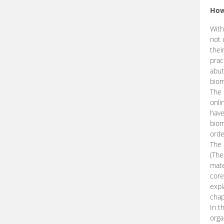
How
With
not 
thei
prac
abut
biom
The 
onli
have
biom
orde
The
(The
mate
core
expl
chap
In t
orga