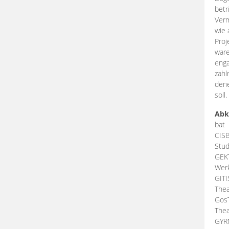
betr
Verm
wie 
Proj
ware
enga
zahl
dene
soll.
Abk
bat
CIS
Stud
GEK
Werk
GIT
Thea
Gos
Thea
GY