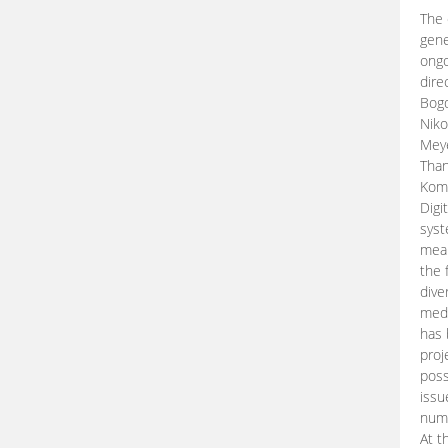
The 
gene
ongo
dire
Bogd
Niko
Meye
Than
Kom
Digi
syst
mean
the 
dive
medi
has 
proj
poss
issu
nume
At t