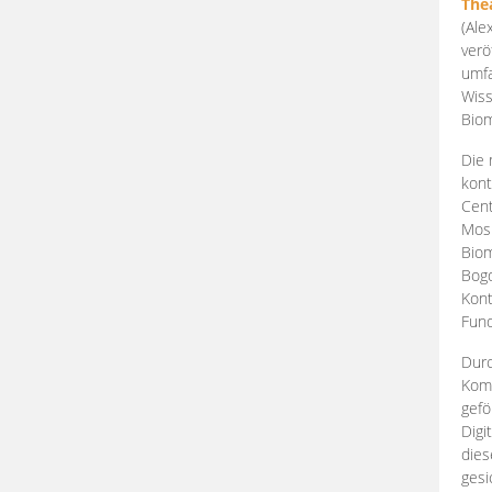
The
(Ale
verö
umfa
Wiss
Biom
Die 
kont
Cent
Mosk
Biom
Bogd
Kont
Fund
Durc
Komp
gefö
Digi
dies
gesi