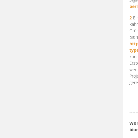
berl
2
Ein
Rahm
Grün
bis 
htt
typ
konn
Erst
werd
Proj
gere
-----
-----
Work
bio