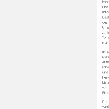
kont
und 
Inte
Best
des 
Urhe
zahl
Teil
mac
Im K
Mate
Aufn
Mime
und
herv
bisl
von 
Etüd
Darü
Work