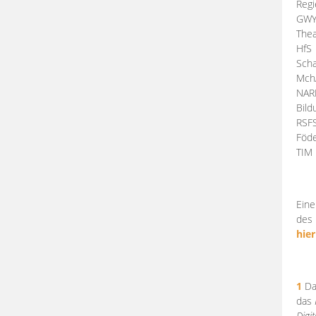
Regi
GW
Thea
HfS
Scha
Mch
NA
Bil
RSF
Föde
TI
Eine
des 
hier
1
Da
das
Digi