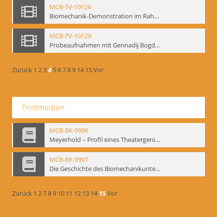
MCB-TV-10126
Biomechanik-Demonstration im Rahmen vom 2. Kongress der European Mime Federation: „Rekonstruktion/Innovation“, Berlin Mai 1993 - Interne Signatur: BM-vid-36
MCB-TV-10129
Probeaufnahmen mit Gennadij Bogdanow und Demonstrationsvortrag im Berliner Ensemble, 04.10.1991, Ausschnitt 2 - Interne Signatur: BM-vid-45_A2
Zurück
1
2
3
4
5
6
7
8
9
14
15
Vor
Printmedien
MCB-BK-9996
Meyerhold – Profil eines Theatergenies. Vortrag. Arbeitsdemonstration - interne Signatur: BM-prt-203
MCB-BK-9997
Die Geschichte des Biomechanikunterrichts im Theater der Satire - interne Signatur: BM-prt-204
Zurück
1
2
7
8
9
10
11
12
13
14
15
Vor