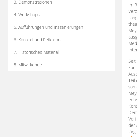
3. Demonstrationen
Im R
Verz
4. Workshops
Lang
thea
5. Aufführungen und Inszenierungen
Mey
ausg
6. Kontext und Reflexion
Medi
Inte
7. Historisches Material
Seit
8. Mitwirkende
kont
Aus
Teil
von 
Meye
entw
Kont
Demo
Vort
der 
Jörg