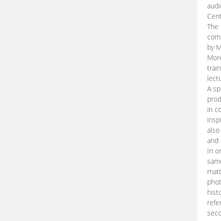
audi
Cent
The 
comp
by M
More
trai
lect
A sp
prod
in c
insp
also
and 
In o
same
matt
phot
hist
refe
seco