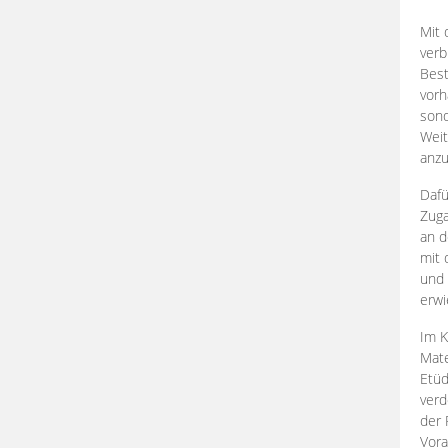
Mit 
verb
Best
vorh
son
Weit
anzu
Dafü
Zuga
an d
mit 
und 
erwi
Im K
Mate
Etü
verd
der 
Vora