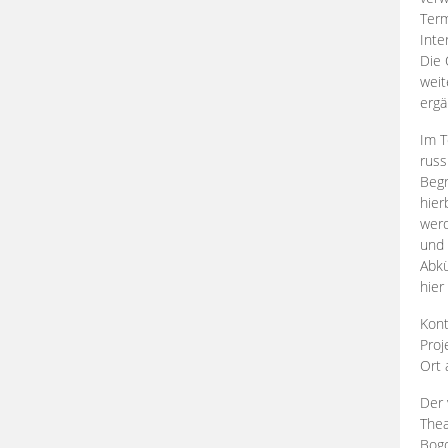
Term
Inte
Die 
weit
ergä
Im T
russ
Begr
hier
werd
und 
Abkü
hier
Kont
Proj
Ort
Der 
Thea
Bogd