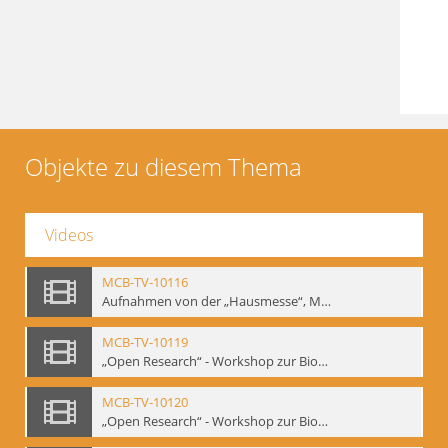
Objekte zu diesem Thema
Videos
MCB-TV-10116
Aufnahmen von der „Hausmesse“, Mime Centrum Berlin, 1994. Ausstellung und Veranstaltungsreihe anlässlich des 120. Geburtstages von W. E. Meyerhold im Mime Centrum Berlin, Februar 1994 (Bd.3) - Interne Signatur: BM-vid-23
MCB-TV-10119
„Open Research“ - Workshop zur Biomechanik, 10.-14.05.1994 im Mime Centrum Berlin (Bd.1). - Interne Signatur: BM-vid-26
MCB-TV-10120
„Open Research“ - Workshop zur Biomechanik, 10.-14.05.1994 im Mime Centrum Berlin (Bd.2). - Interne Signatur: BM-vid-27