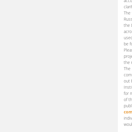
acco
clari
The 
Russ
the 
acro
used
be f
Plea
proj
the 
The 
comm
out 
Inst
for 
of t
publ
com
indi
woul