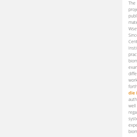
The 
proj
publ
mate
Wsew
Sinc
Cent
Inst
prac
biom
exam
diff
work
fort
die
auth
well
rega
syst
expe
biom