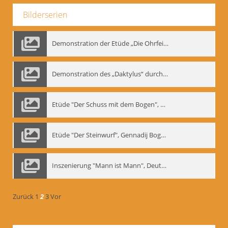
Bilderserien
Demonstration der Etüde „Die Ohrfeige“
Demonstration des „Daktylus“ durch Gennadij Nikolajewitsch Bogdanow, Berlin 1991
Etüde "Der Schuss mit dem Bogen", Gennadij Bogdanow
Etüde "Der Steinwurf", Gennadij Bogdanow
Inszenierung "Mann ist Mann", Deutsches Theater Berlin, 1997
Zurück
1
2
3
Vor