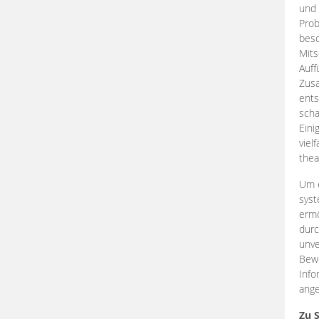
und 
Prob
beso
Mits
Auff
Zus
ents
scha
Eini
viel
thea
Um e
syst
ermö
durc
unve
Bewe
Info
ange
Zu 