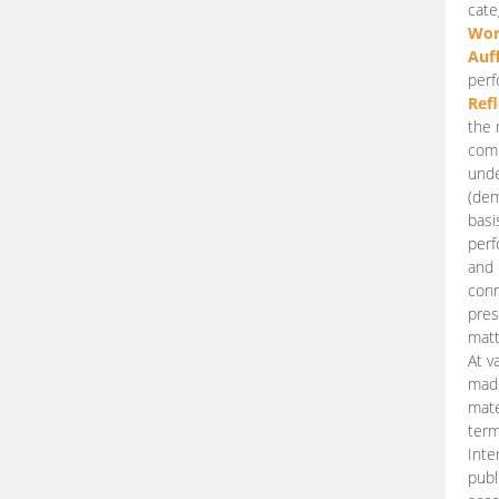
cate
Wor
Auf
perf
Ref
the 
comp
unde
(dem
basi
perf
and 
conn
pres
matt
At v
made
mate
term
Inte
publ