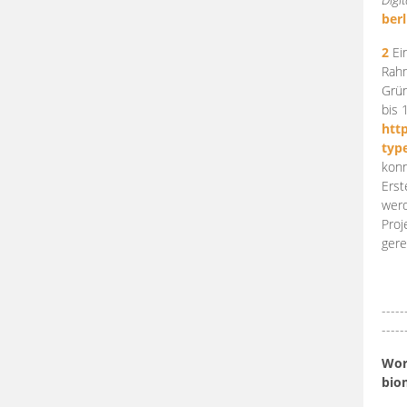
berl
2
Ein
Rahm
Grün
bis 
htt
typ
konn
Erst
werd
Proj
gere
-----
-----
Work
bio