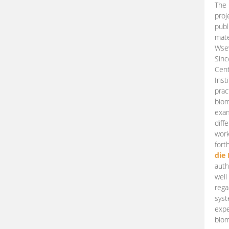
The 
proj
publ
mate
Wsew
Sinc
Cent
Inst
prac
biom
exam
diff
work
fort
die
auth
well
rega
syst
expe
biom