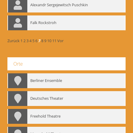
Alexandr Sergejewitsch Puschkin
Falk Rockstroh
Zurück
1
2
3
4
5
6
7
8
9
10
11
Vor
Orte
Berliner Ensemble
Deutsches Theater
Freehold Theatre