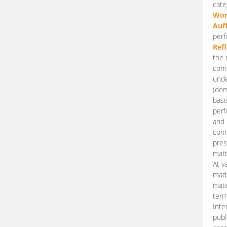
cate
Wor
Auf
perf
Ref
the 
comp
unde
(dem
basi
perf
and 
conn
pres
matt
At v
made
mate
term
Inte
publ