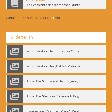
MCB-BK-9997
Die Geschichte des Biomechanikunterrichts im Theater der Satire - interne Signatur: BM-prt-204
Zurück
1
2
7
8
9
10
11
12
13
14
15
Vor
Bilderserien
Demonstration der Etüde „Die Ohrfeige“
Demonstration des „Daktylus“ durch Gennadij Nikolajewitsch Bogdanow, Berlin 1991
Etüde "Der Schuss mit dem Bogen", Gennadij Bogdanow
Etüde "Der Steinwurf", Gennadij Bogdanow
Inszenierung "Mann ist Mann", Deutsches Theater Berlin, 1997