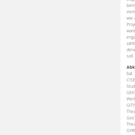
betr
Verm
wie 
Proj
ware
enga
zahl
dene
soll.
Abk
bat
CIS
Stud
GEK
Werk
GIT
Thea
Gos
Thea
GY