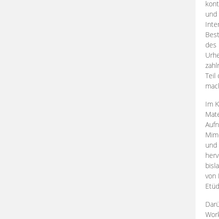
kont
und 
Inte
Best
des 
Urhe
zahl
Teil
mac
Im K
Mate
Aufn
Mime
und
herv
bisl
von 
Etüd
Darü
Work