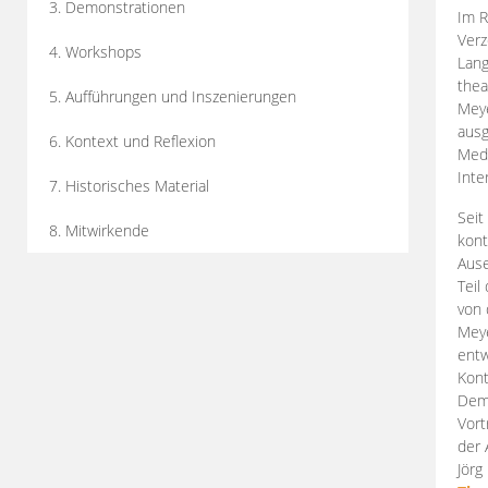
3. Demonstrationen
Im R
Verz
4. Workshops
Lang
thea
5. Aufführungen und Inszenierungen
Mey
ausg
6. Kontext und Reflexion
Medi
Inte
7. Historisches Material
Seit
8. Mitwirkende
kont
Aus
Teil
von 
Meye
entw
Kont
Demo
Vort
der 
Jörg