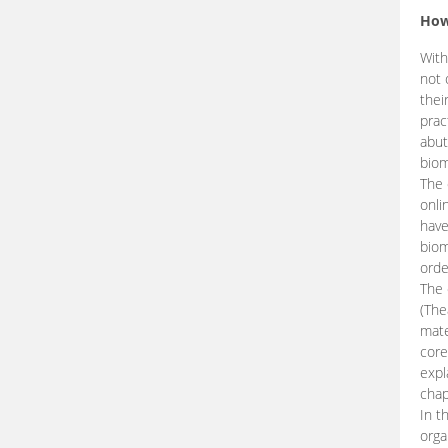
How
With
not 
thei
prac
abut
biom
The 
onli
have
biom
orde
The
(The
mate
core
expl
chap
In t
orga