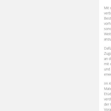
Mit 
verb
Best
vorh
son
Weit
anzu
Dafü
Zuga
an d
mit 
und 
erwi
Im K
Mate
Etü
verd
der 
Vora