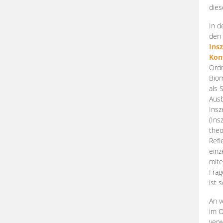
dies
In d
den 
Ins
Kon
Ordn
Biom
als 
Ausb
Insz
(Ins
theo
Refl
einz
mite
Frag
ist 
An v
im O
verw