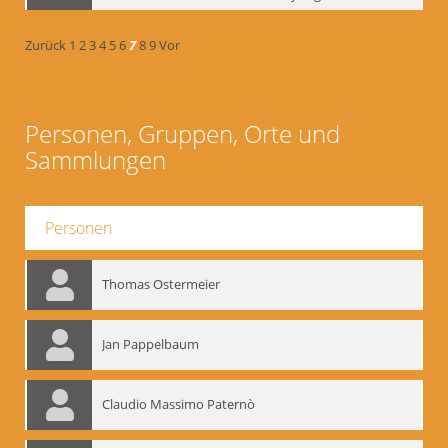
Zurück
1
2
3
4
5
6
7
8
9
Vor
Personen, Gruppen, Orte und
Sammlungen
Personen
Thomas Ostermeier
Jan Pappelbaum
Claudio Massimo Paternò