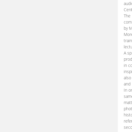
audi
Cent
The 
comp
by M
More
trai
lect
A sp
prod
in c
insp
also
and 
In o
same
matt
phot
hist
refe
seco