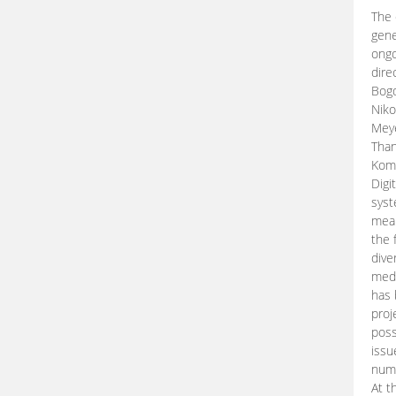
The 
gene
ongo
dire
Bogd
Niko
Meye
Than
Kom
Digi
syst
mean
the 
dive
medi
has 
proj
poss
issu
nume
At t