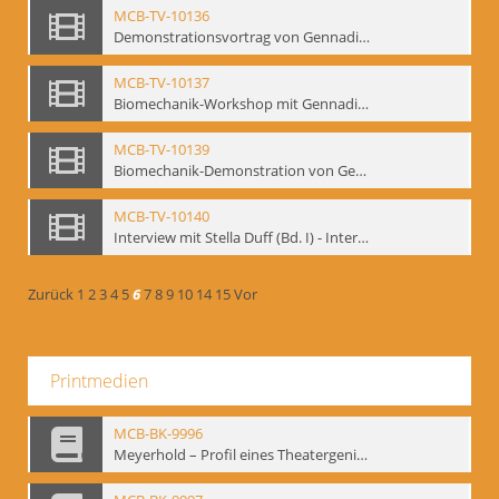
MCB-TV-10136
Demonstrationsvortrag von Gennadij Bogdanow, Frankfurt a.M., 1992 - Interne Signatur: BM-vid-51
MCB-TV-10137
Biomechanik-Workshop mit Gennadij Bogdanow, Mime Centrum Berlin, Oktober 1992 - Interne Signatur: BM-vid-53
MCB-TV-10139
Biomechanik-Demonstration von Gennadij Bogdanow im Filmtheater am Friedrichshain, Oktober 1992 - Interne Signatur: BM-vid-56
MCB-TV-10140
Interview mit Stella Duff (Bd. I) - Interne Signatur: BM-vid-57
Zurück
1
2
3
4
5
6
7
8
9
10
14
15
Vor
Printmedien
MCB-BK-9996
Meyerhold – Profil eines Theatergenies. Vortrag. Arbeitsdemonstration - interne Signatur: BM-prt-203