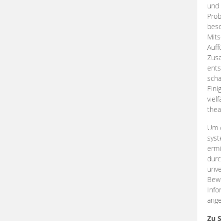
und 
Prob
beso
Mits
Auff
Zus
ents
scha
Eini
viel
thea
Um e
syst
ermö
durc
unve
Bewe
Info
ange
Zu 