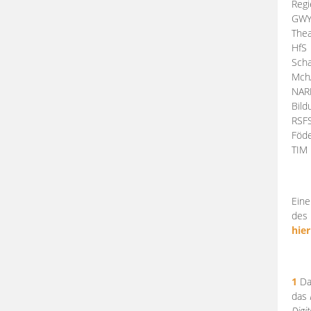
Regi
GW
Thea
HfS
Scha
Mch
NA
Bil
RSF
Föde
TI
Eine
des 
hier
1
Da
das
Digi