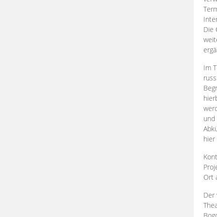
Term
Inte
Die 
weit
ergä
Im T
russ
Begr
hier
werd
und 
Abkü
hier
Kont
Proj
Ort
Der 
Thea
Bogd