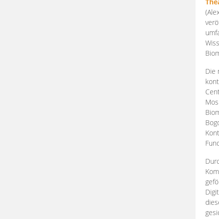
The
(Ale
verö
umfa
Wiss
Biom
Die 
kont
Cent
Mosk
Biom
Bogd
Kont
Fund
Durc
Komp
gefö
Digi
dies
gesi