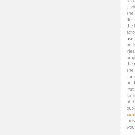
acco
clari
The 
Russ
the 
acro
used
be f
Plea
proj
the 
The 
comm
out 
Inst
for 
of t
publ
com
indi
woul