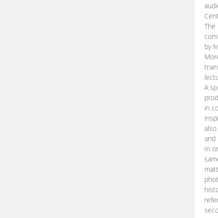
audi
Cent
The 
comp
by M
More
trai
lect
A sp
prod
in c
insp
also
and 
In o
same
matt
phot
hist
refe
seco