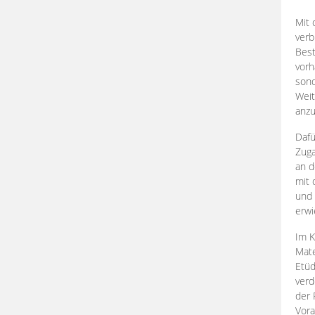
Mit 
verb
Best
vorh
son
Weit
anzu
Dafü
Zuga
an d
mit 
und 
erwi
Im K
Mate
Etü
verd
der 
Vora