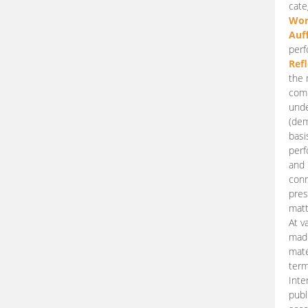
cate
Wor
Auf
perf
Ref
the 
comp
unde
(dem
basi
perf
and 
conn
pres
matt
At v
made
mate
term
Inte
publ