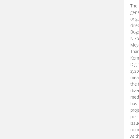
The 
gene
ongo
dire
Bogd
Niko
Meye
Than
Kom
Digi
syst
mean
the 
dive
medi
has 
proj
poss
issu
nume
At t