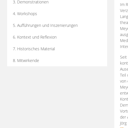
3. Demonstrationen
Im R
Verz
4. Workshops
Lang
thea
5. Aufführungen und Inszenierungen
Mey
ausg
6. Kontext und Reflexion
Medi
Inte
7. Historisches Material
Seit
8. Mitwirkende
kont
Aus
Teil
von 
Meye
entw
Kont
Demo
Vort
der 
Jörg