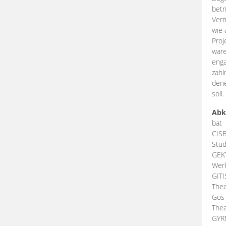
betr
Verm
wie 
Proj
ware
enga
zahl
dene
soll.
Abk
bat
CIS
Stud
GEK
Werk
GIT
Thea
Gos
Thea
GY