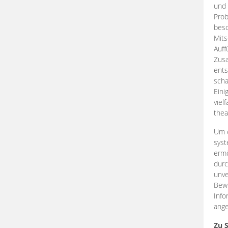
und 
Prob
beso
Mits
Auff
Zus
ents
scha
Eini
viel
thea
Um e
syst
ermö
durc
unve
Bewe
Info
ange
Zu 