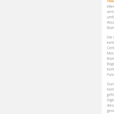
The
(Ale
verö
umfa
Wiss
Biom
Die 
kont
Cent
Mosk
Biom
Bogd
Kont
Fund
Durc
Komp
gefö
Digi
dies
gesi