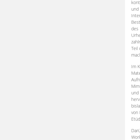
kont
und 
Inte
Best
des 
Urhe
zahl
Teil
mac
Im K
Mate
Aufn
Mime
und
herv
bisl
von 
Etüd
Darü
Work