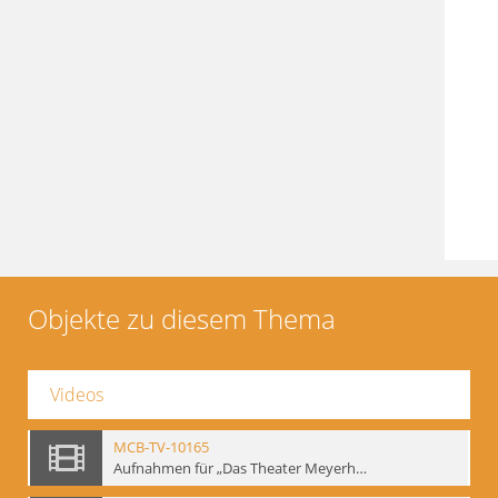
Objekte zu diesem Thema
Videos
MCB-TV-10165
Aufnahmen für „Das Theater Meyerholds und die Biomechanik“ (14). Interview von Jörg Bochow mit Gennadij Bogdanow - Interne Signatur: BM-vid-192