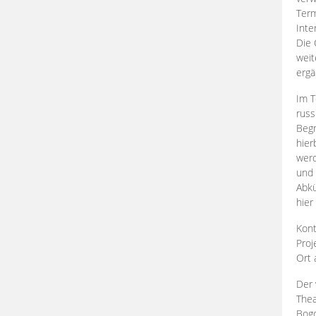
Term
Inte
Die 
weit
ergä
Im T
russ
Begr
hier
werd
und 
Abkü
hier
Kont
Proj
Ort
Der 
Thea
Bogd