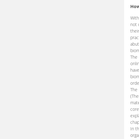
How
With
not 
thei
prac
abut
biom
The 
onli
have
biom
orde
The
(The
mate
core
expl
chap
In t
orga