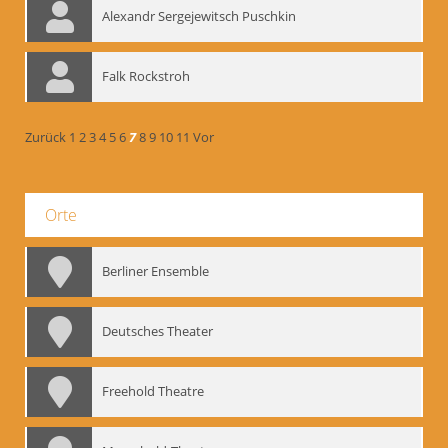
Alexandr Sergejewitsch Puschkin
Falk Rockstroh
Zurück
1
2
3
4
5
6
7
8
9
10
11
Vor
Orte
Berliner Ensemble
Deutsches Theater
Freehold Theatre