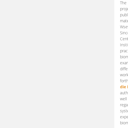
The 
proj
publ
mate
Wsew
Sinc
Cent
Inst
prac
biom
exam
diff
work
fort
die
auth
well
rega
syst
expe
biom