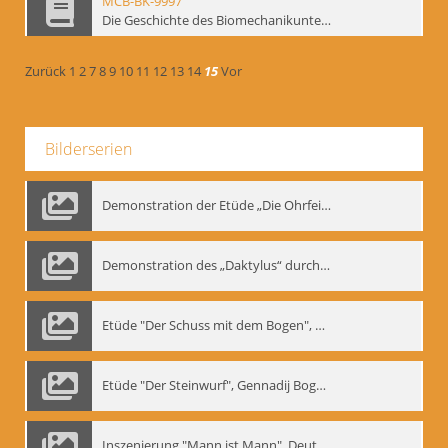
MCB-BK-9997
Die Geschichte des Biomechanikunterrichts im Theater der Satire - interne Signatur: BM-prt-204
Zurück
1
2
7
8
9
10
11
12
13
14
15
Vor
Bilderserien
Demonstration der Etüde „Die Ohrfeige“
Demonstration des „Daktylus“ durch Gennadij Nikolajewitsch Bogdanow, Berlin 1991
Etüde "Der Schuss mit dem Bogen", Gennadij Bogdanow
Etüde "Der Steinwurf", Gennadij Bogdanow
Inszenierung "Mann ist Mann", Deutsches Theater Berlin, 1997