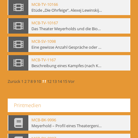
MCB-TV-10166
Etüde „Die Ohrfeige“, Alexej Lewinskij und Gennadij Bogdanow - Interne Signatur: BM-vid-197
MCB-TV-10167
Das Theater Meyerholds und die Biomechanik. Ein Film des Mime Centrums in Zusammenarbeit mit Gennadij Bogdanow. - Interne Signatur: BM-vid-104
MCB-SV-1098
Eine gewisse Anzahl Gespräche oder das völlig umgearbeitete Stundenbuch, Berlin 1995.
MCB-TV-1167
Beschreibung eines Kampfes (nach Kafka)
Zurück
1
2
7
8
9
10
11
12
13
14
15
Vor
Printmedien
MCB-BK-9996
Meyerhold – Profil eines Theatergenies. Vortrag. Arbeitsdemonstration - interne Signatur: BM-prt-203