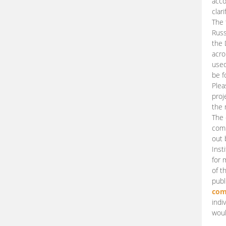
acco
clari
The 
Russ
the 
acro
used
be f
Plea
proj
the 
The 
comm
out 
Inst
for 
of t
publ
com
indi
woul