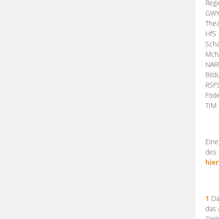
Regi
GW
Thea
HfS
Scha
Mch
NA
Bil
RSF
Föde
TI
Eine
des 
hier
1
Da
das
Digi