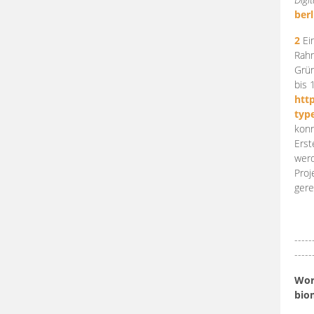
berl
2
Ein
Rahm
Grün
bis 
htt
typ
konn
Erst
werd
Proj
gere
-----
-----
Work
bio