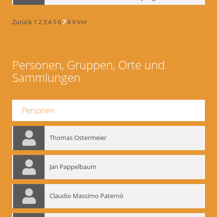
Zurück
1
2
3
4
5
6
7
8
9
Vor
Personen, Gruppen, Orte und
Sammlungen
Personen
Thomas Ostermeier
Jan Pappelbaum
Claudio Massimo Paternò