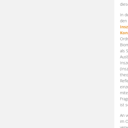
dies
In d
den 
Ins
Kon
Ordn
Biom
als 
Ausb
Insz
(Ins
theo
Refl
einz
mite
Frag
ist 
An v
im O
verw