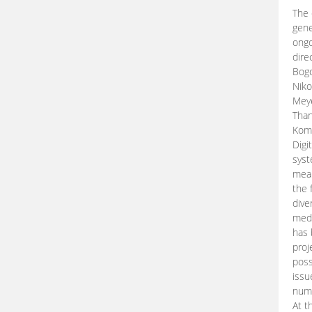
The 
gene
ongo
dire
Bogd
Niko
Meye
Than
Kom
Digi
syst
mean
the 
dive
medi
has 
proj
poss
issu
nume
At t