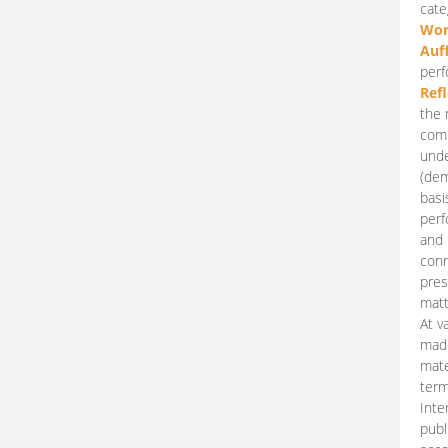
cate
Wor
Auf
perf
Ref
the 
comp
unde
(dem
basi
perf
and 
conn
pres
matt
At v
made
mate
term
Inte
publ