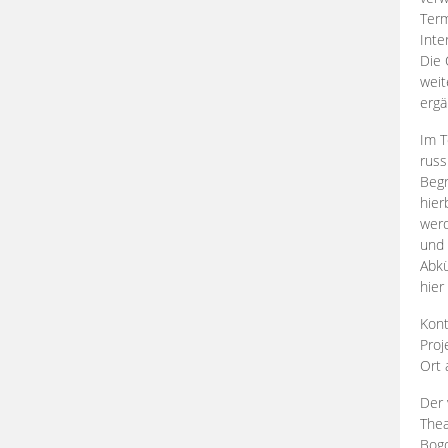
Term
Inte
Die 
weit
ergä
Im T
russ
Begr
hier
werd
und 
Abkü
hier
Kont
Proj
Ort
Der 
Thea
Bogd