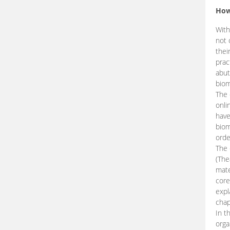
How
With
not 
thei
prac
abut
biom
The 
onli
have
biom
orde
The
(The
mate
core
expl
chap
In t
orga