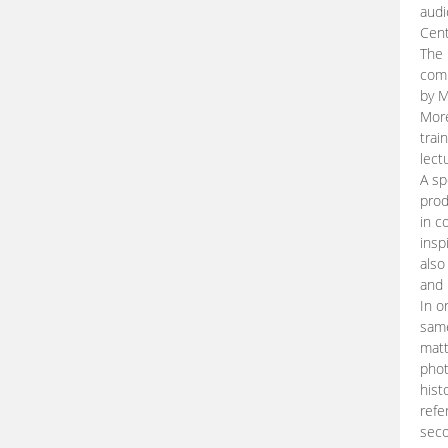
audi
Cent
The 
comp
by M
More
trai
lect
A sp
prod
in c
insp
also
and 
In o
same
matt
phot
hist
refe
seco