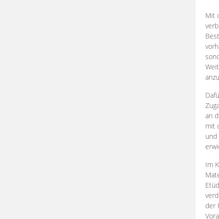
Mit 
verb
Best
vorh
son
Weit
anzu
Dafü
Zuga
an d
mit 
und 
erwi
Im K
Mate
Etü
verd
der 
Vora