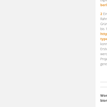
berl
2
Ein
Rahm
Grün
bis 
htt
typ
konn
Erst
werd
Proj
gere
-----
-----
Work
bio