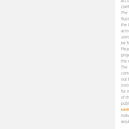
acco
clari
The 
Russ
the 
acro
used
be f
Plea
proj
the 
The 
comm
out 
Inst
for 
of t
publ
com
indi
woul