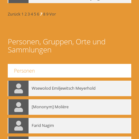
Zurück
1
2
3
4
5
6
7
8
9
Vor
Personen, Gruppen, Orte und
Sammlungen
Personen
Wsewolod Emiljewitsch Meyerhold
[Mononym] Molière
Farid Nagim