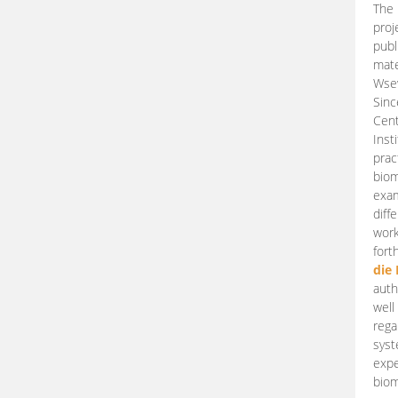
The 
proj
publ
mate
Wsew
Sinc
Cent
Inst
prac
biom
exam
diff
work
fort
die
auth
well
rega
syst
expe
biom