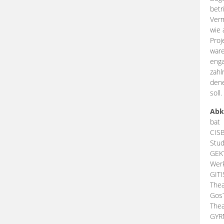
betr
Verm
wie 
Proj
ware
enga
zahl
dene
soll.
Abk
bat
CIS
Stud
GEK
Werk
GIT
Thea
Gos
Thea
GY