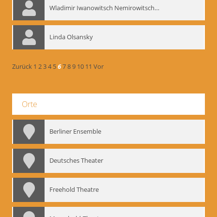
Wladimir Iwanowitsch Nemirowitsch-Dantschenko
Linda Olsansky
Zurück
1
2
3
4
5
6
7
8
9
10
11
Vor
Orte
Berliner Ensemble
Deutsches Theater
Freehold Theatre