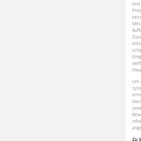
und 
Prob
beso
Mits
Auff
Zus
ents
scha
Eini
viel
thea
Um e
syst
ermö
durc
unve
Bewe
Info
ange
Zu 