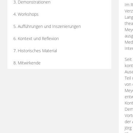
3. Demonstrationen
Im R
Verz
4. Workshops
Lang
thea
5. Aufführungen und Inszenierungen
Mey
ausg
6. Kontext und Reflexion
Medi
Inte
7. Historisches Material
Seit
8. Mitwirkende
kont
Aus
Teil
von 
Meye
entw
Kont
Demo
Vort
der 
Jörg