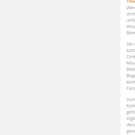
The
(Ale
verö
umfa
Wiss
Biom
Die 
kont
Cent
Mosk
Biom
Bogd
Kont
Fund
Durc
Komp
gefö
Digi
dies
gesi