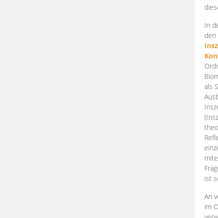
dies
In d
den 
Ins
Kon
Ordn
Biom
als 
Ausb
Insz
(Ins
theo
Refl
einz
mite
Frag
ist 
An v
im O
verw