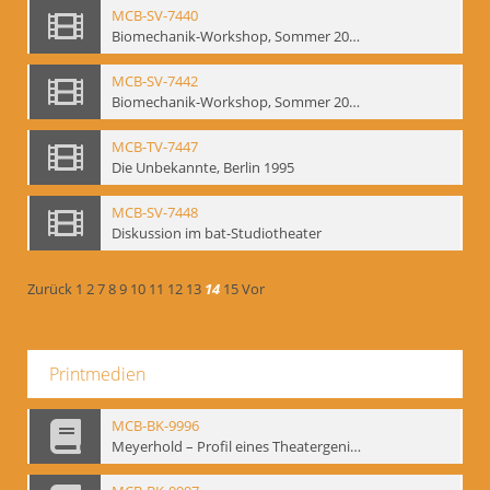
MCB-SV-7440
Biomechanik-Workshop, Sommer 2002
MCB-SV-7442
Biomechanik-Workshop, Sommer 2003
MCB-TV-7447
Die Unbekannte, Berlin 1995
MCB-SV-7448
Diskussion im bat-Studiotheater
Zurück
1
2
7
8
9
10
11
12
13
14
15
Vor
Printmedien
MCB-BK-9996
Meyerhold – Profil eines Theatergenies. Vortrag. Arbeitsdemonstration - interne Signatur: BM-prt-203