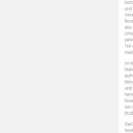
kont
und 
Inte
Best
des 
Urhe
zahl
Teil
mac
Im K
Mate
Aufn
Mime
und
herv
bisl
von 
Etüd
Darü
Work