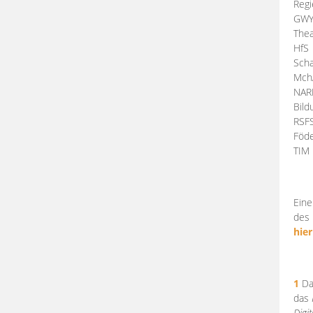
Regi
GW
Thea
HfS
Scha
Mch
NA
Bil
RSF
Föde
TI
Eine
des 
hier
1
Da
das
Digi