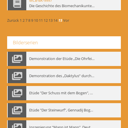
MCB-BK-9997
Die Geschichte des Biomechanikunterrichts im Theater der Satire - interne Signatur: BM-prt-204
Zurück
1
2
7
8
9
10
11
12
13
14
15
Vor
Bilderserien
Demonstration der Etüde „Die Ohrfeige“
Demonstration des „Daktylus“ durch Gennadij Nikolajewitsch Bogdanow, Berlin 1991
Etüde "Der Schuss mit dem Bogen", Gennadij Bogdanow
Etüde "Der Steinwurf", Gennadij Bogdanow
Inszenierung "Mann ist Mann", Deutsches Theater Berlin, 1997