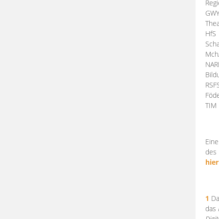
Regi
GW
Thea
HfS
Scha
Mch
NA
Bil
RSF
Föde
TI
Eine
des 
hier
1
Da
das
Digi