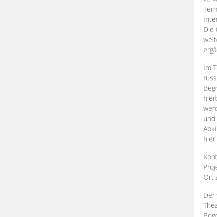
Term
Inte
Die 
weit
ergä
Im T
russ
Begr
hier
werd
und 
Abkü
hier
Kont
Proj
Ort
Der 
Thea
Bogd