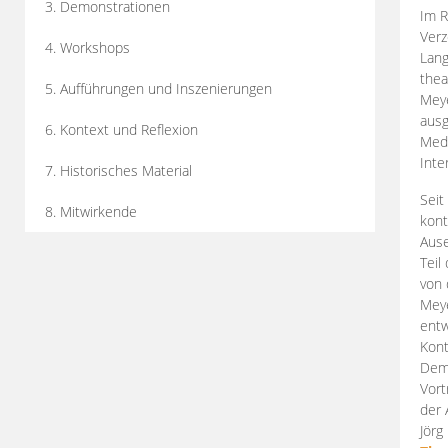
3. Demonstrationen
Im R
Verz
4. Workshops
Lang
thea
5. Aufführungen und Inszenierungen
Mey
ausg
6. Kontext und Reflexion
Medi
Inte
7. Historisches Material
Seit
8. Mitwirkende
kont
Aus
Teil
von 
Meye
entw
Kont
Demo
Vort
der 
Jörg