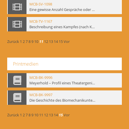
MCB-SV-1098
Eine gewisse Anzahl Gespräche oder das völlig umgearbeitete Stundenbuch, Berlin 1995.
MCB-TV-1167
Beschreibung eines Kampfes (nach Kafka)
Zurück
1
2
7
8
9
10
11
12
13
14
15
Vor
Printmedien
MCB-BK-9996
Meyerhold – Profil eines Theatergenies. Vortrag. Arbeitsdemonstration - interne Signatur: BM-prt-203
MCB-BK-9997
Die Geschichte des Biomechanikunterrichts im Theater der Satire - interne Signatur: BM-prt-204
Zurück
1
2
7
8
9
10
11
12
13
14
15
Vor