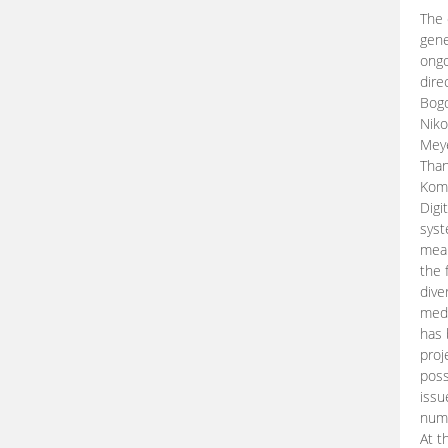
The 
gene
ongo
dire
Bogd
Niko
Meye
Than
Kom
Digi
syst
mean
the 
dive
medi
has 
proj
poss
issu
nume
At t