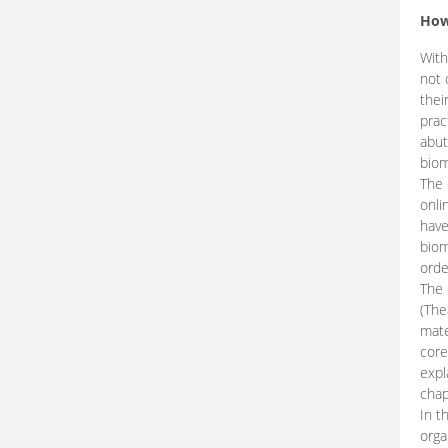
How
With
not 
thei
prac
abut
biom
The 
onli
have
biom
orde
The
(The
mate
core
expl
chap
In t
orga