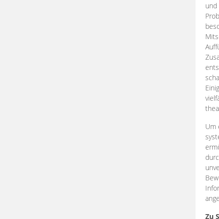
und 
Prob
beso
Mits
Auff
Zus
ents
scha
Eini
viel
thea
Um e
syst
ermö
durc
unve
Bewe
Info
ange
Zu 