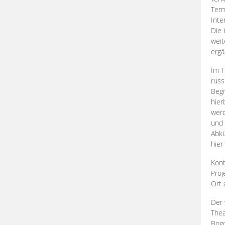
Term
Inte
Die 
weit
ergä
Im T
russ
Begr
hier
werd
und 
Abkü
hier
Kont
Proj
Ort
Der 
Thea
Bogd