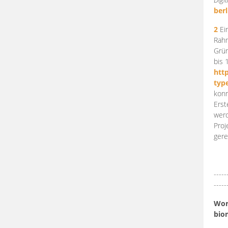
berl
2
Ein
Rahm
Grün
bis 
htt
typ
konn
Erst
werd
Proj
gere
-----
-----
Work
bio