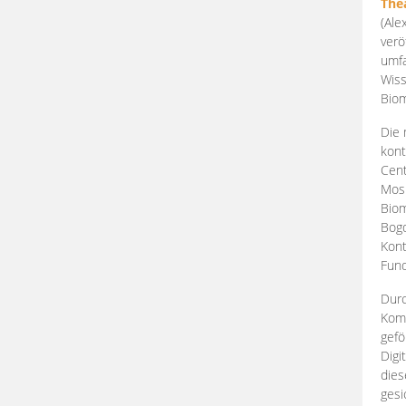
The
(Ale
verö
umfa
Wiss
Biom
Die 
kont
Cent
Mosk
Biom
Bogd
Kont
Fund
Durc
Komp
gefö
Digi
dies
gesi