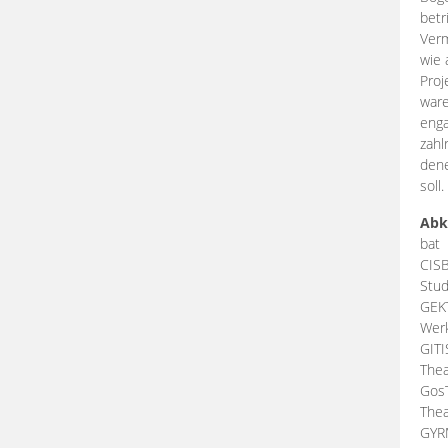
betr
Verm
wie 
Proj
ware
enga
zahl
dene
soll.
Abk
bat
CIS
Stud
GEK
Werk
GIT
Thea
Gos
Thea
GY