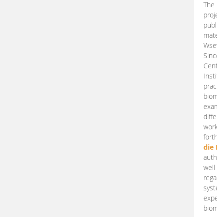
The 
proj
publ
mate
Wsew
Sinc
Cent
Inst
prac
biom
exam
diff
work
fort
die
auth
well
rega
syst
expe
biom