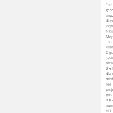
The 
gene
ongo
dire
Bogd
Niko
Meye
Than
Kom
Digi
syst
mean
the 
dive
medi
has 
proj
poss
issu
nume
At t