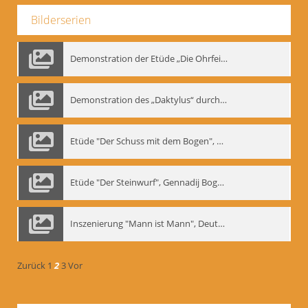
Bilderserien
Demonstration der Etüde „Die Ohrfeige“
Demonstration des „Daktylus“ durch Gennadij Nikolajewitsch Bogdanow, Berlin 1991
Etüde "Der Schuss mit dem Bogen", Gennadij Bogdanow
Etüde "Der Steinwurf", Gennadij Bogdanow
Inszenierung "Mann ist Mann", Deutsches Theater Berlin, 1997
Zurück
1
2
3
Vor