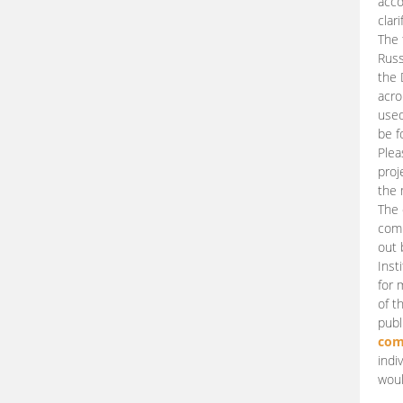
acco
clari
The 
Russ
the 
acro
used
be f
Plea
proj
the 
The 
comm
out 
Inst
for 
of t
publ
com
indi
woul