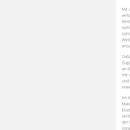
Mit 
verb
Best
vorh
son
Weit
anzu
Dafü
Zuga
an d
mit 
und 
erwi
Im K
Mate
Etü
verd
der 
Vora