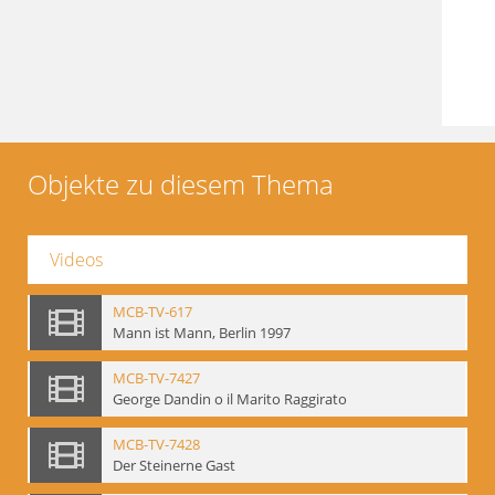
Objekte zu diesem Thema
Videos
MCB-TV-617
Mann ist Mann, Berlin 1997
MCB-TV-7427
George Dandin o il Marito Raggirato
MCB-TV-7428
Der Steinerne Gast