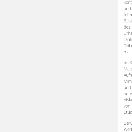
kont
und 
Inte
Best
des 
Urhe
zahl
Teil
mac
Im K
Mate
Aufn
Mime
und
herv
bisl
von 
Etüd
Darü
Work