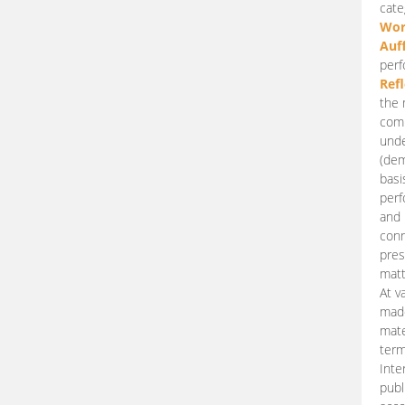
cate
Wor
Auf
perf
Ref
the 
comp
unde
(dem
basi
perf
and 
conn
pres
matt
At v
made
mate
term
Inte
publ