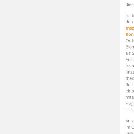
dies
In d
den 
Ins
Kon
Ordn
Biom
als 
Ausb
Insz
(Ins
theo
Refl
einz
mite
Frag
ist 
An v
im O
verw