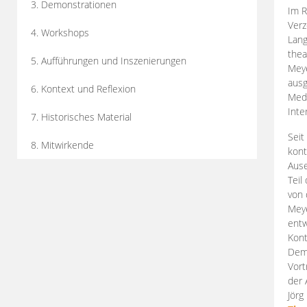
3. Demonstrationen
Im R
Verz
4. Workshops
Lang
thea
5. Aufführungen und Inszenierungen
Mey
ausg
6. Kontext und Reflexion
Medi
Inte
7. Historisches Material
Seit
8. Mitwirkende
kont
Aus
Teil
von 
Meye
entw
Kont
Demo
Vort
der 
Jörg