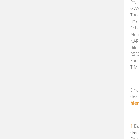
Regi
GW
Thea
HfS
Scha
Mch
NA
Bil
RSF
Föde
TI
Eine
des 
hier
1
Da
das
Digi