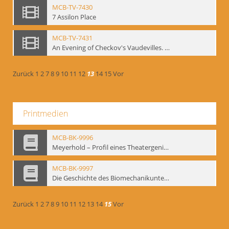
MCB-TV-7430
7 Assilon Place
MCB-TV-7431
An Evening of Checkov's Vaudevilles. The Evils of Tobacco, The Bear, The Marriage Proposal
Zurück
1
2
7
8
9
10
11
12
13
14
15
Vor
Printmedien
MCB-BK-9996
Meyerhold – Profil eines Theatergenies. Vortrag. Arbeitsdemonstration - interne Signatur: BM-prt-203
MCB-BK-9997
Die Geschichte des Biomechanikunterrichts im Theater der Satire - interne Signatur: BM-prt-204
Zurück
1
2
7
8
9
10
11
12
13
14
15
Vor