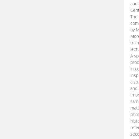
audi
Cent
The 
comp
by M
More
trai
lect
A sp
prod
in c
insp
also
and 
In o
same
matt
phot
hist
refe
seco