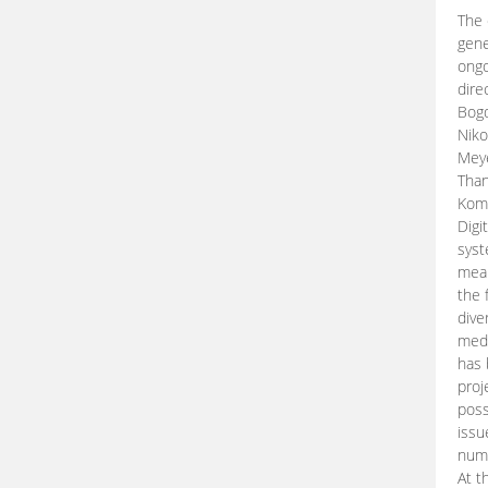
The 
gene
ongo
dire
Bogd
Niko
Meye
Than
Kom
Digi
syst
mean
the 
dive
medi
has 
proj
poss
issu
nume
At t