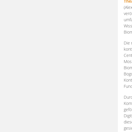
The
(Ale
verö
umfa
Wiss
Biom
Die 
kont
Cent
Mosk
Biom
Bogd
Kont
Fund
Durc
Komp
gefö
Digi
dies
gesi