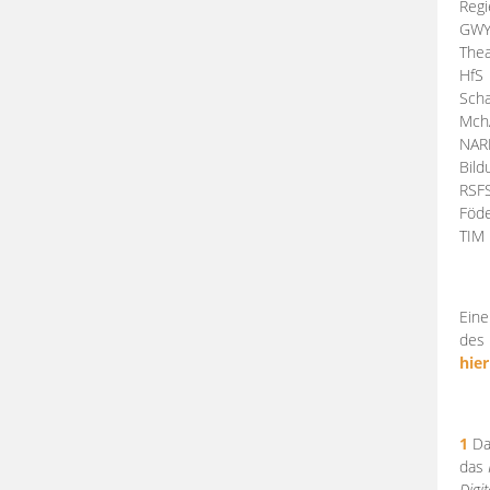
Regi
GW
Thea
HfS
Scha
Mch
NA
Bil
RSF
Föde
TI
Eine
des 
hier
1
Da
das
Digi