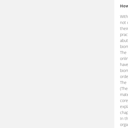
How
With
not 
thei
prac
abut
biom
The 
onli
have
biom
orde
The
(The
mate
core
expl
chap
In t
orga