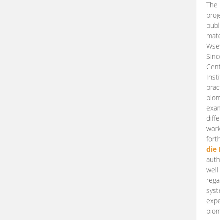
The 
proj
publ
mate
Wsew
Sinc
Cent
Inst
prac
biom
exam
diff
work
fort
die
auth
well
rega
syst
expe
biom