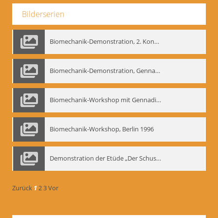
Bilderserien
Biomechanik-Demonstration, 2. Kongress der EMF, Mai 1995
Biomechanik-Demonstration, Gennadij Bogdanow im Berliner Ensemble, 04.10.1991
Biomechanik-Workshop mit Gennadij Nikolajewitsch Bogdanow im Mime Centrum Berlin, 1991
Biomechanik-Workshop, Berlin 1996
Demonstration der Etüde „Der Schuss mit dem Bogen“ durch Gennadij Nikolajewitsch Bogdanow, Berlin 1991
Zurück
1
2
3
Vor