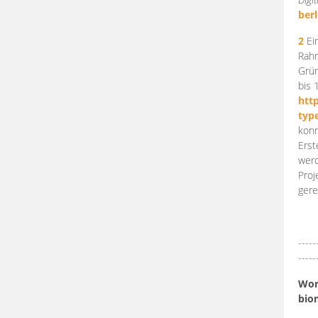
berl
2
Ein
Rahm
Grün
bis 
htt
typ
konn
Erst
werd
Proj
gere
-----
-----
Work
bio