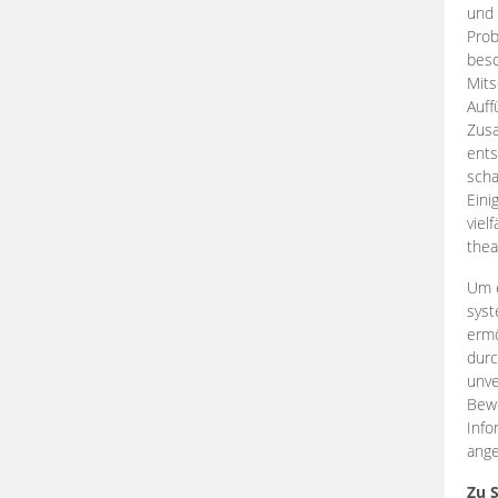
und 
Prob
beso
Mits
Auff
Zus
ents
scha
Eini
viel
thea
Um e
syst
ermö
durc
unve
Bewe
Info
ange
Zu 