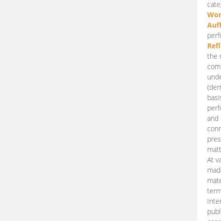
cate
Wor
Auf
perf
Ref
the 
comp
unde
(dem
basi
perf
and 
conn
pres
matt
At v
made
mate
term
Inte
publ