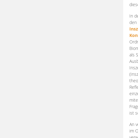
dies
In d
den 
Ins
Kon
Ordn
Biom
als 
Ausb
Insz
(Ins
theo
Refl
einz
mite
Frag
ist 
An v
im O
verw