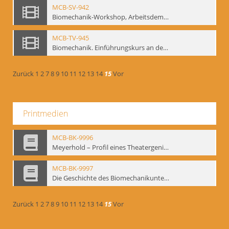
MCB-SV-942
Biomechanik-Workshop, Arbeitsdemonstration in der Staatsoper unter den Linden 2002
MCB-TV-945
Biomechanik. Einführungskurs an der HfS "Ernst Busch" 1995 (Vorarbeiten zu den Inszenierungen von T. Ostermeier u. Chr. v. Treskow). Teil 2
Zurück
1
2
7
8
9
10
11
12
13
14
15
Vor
Printmedien
MCB-BK-9996
Meyerhold – Profil eines Theatergenies. Vortrag. Arbeitsdemonstration - interne Signatur: BM-prt-203
MCB-BK-9997
Die Geschichte des Biomechanikunterrichts im Theater der Satire - interne Signatur: BM-prt-204
Zurück
1
2
7
8
9
10
11
12
13
14
15
Vor