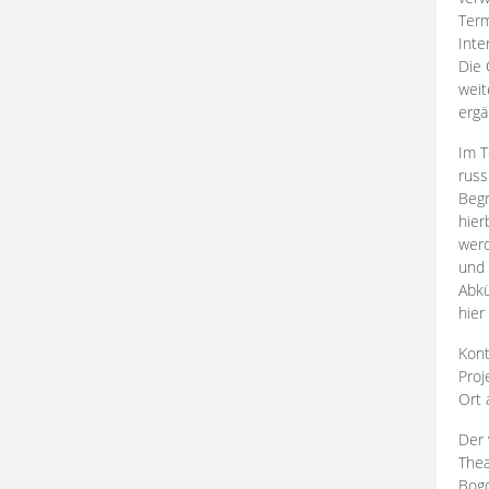
Term
Inte
Die 
weit
ergä
Im T
russ
Begr
hier
werd
und 
Abkü
hier
Kont
Proj
Ort
Der 
Thea
Bogd