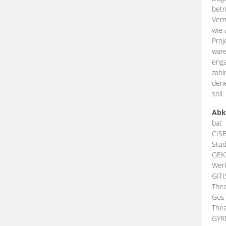
betr
Verm
wie 
Proj
ware
enga
zahl
dene
soll.
Abk
bat
CIS
Stud
GEK
Werk
GIT
Thea
Gos
Thea
GY