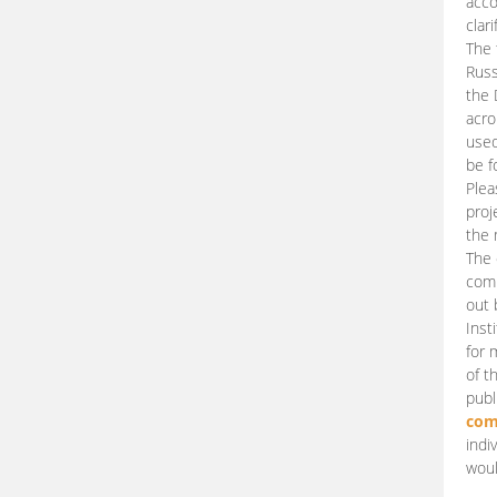
acco
clari
The 
Russ
the 
acro
used
be f
Plea
proj
the 
The 
comm
out 
Inst
for 
of t
publ
com
indi
woul