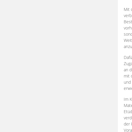
Mit 
verb
Best
vorh
son
Weit
anzu
Dafü
Zuga
an d
mit 
und 
erwi
Im K
Mate
Etü
verd
der 
Vora