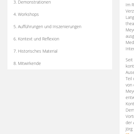
3. Demonstrationen
Im R
Verz
4. Workshops
Lang
thea
5. Aufführungen und Inszenierungen
Mey
ausg
6. Kontext und Reflexion
Medi
Inte
7. Historisches Material
Seit
8. Mitwirkende
kont
Aus
Teil
von 
Meye
entw
Kont
Demo
Vort
der 
Jörg