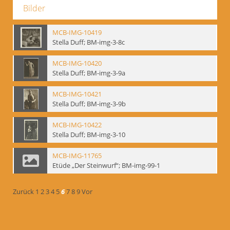
Bilder
MCB-IMG-10419
Stella Duff; BM-img-3-8c
MCB-IMG-10420
Stella Duff; BM-img-3-9a
MCB-IMG-10421
Stella Duff; BM-img-3-9b
MCB-IMG-10422
Stella Duff; BM-img-3-10
MCB-IMG-11765
Etüde „Der Steinwurf“; BM-img-99-1
Zurück
1
2
3
4
5
6
7
8
9
Vor