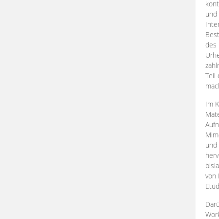
kont
und 
Inte
Best
des 
Urhe
zahl
Teil
mac
Im K
Mate
Aufn
Mime
und
herv
bisl
von 
Etüd
Darü
Work