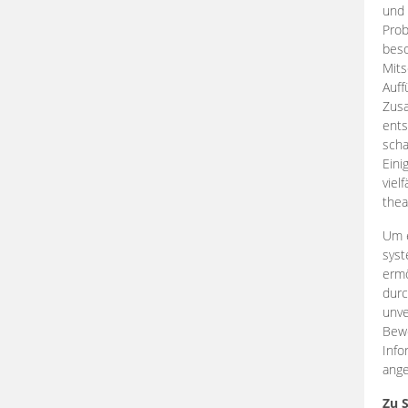
und 
Prob
beso
Mits
Auff
Zus
ents
scha
Eini
viel
thea
Um e
syst
ermö
durc
unve
Bewe
Info
ange
Zu 