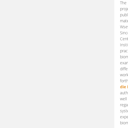
The 
proj
publ
mate
Wsew
Sinc
Cent
Inst
prac
biom
exam
diff
work
fort
die
auth
well
rega
syst
expe
biom