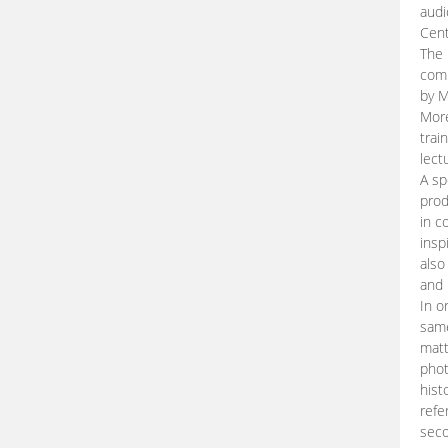
audi
Cent
The 
comp
by M
More
trai
lect
A sp
prod
in c
insp
also
and 
In o
same
matt
phot
hist
refe
seco