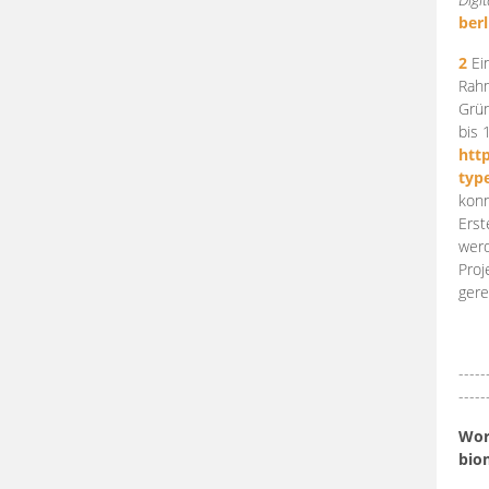
berl
2
Ein
Rahm
Grün
bis 
htt
typ
konn
Erst
werd
Proj
gere
-----
-----
Work
bio