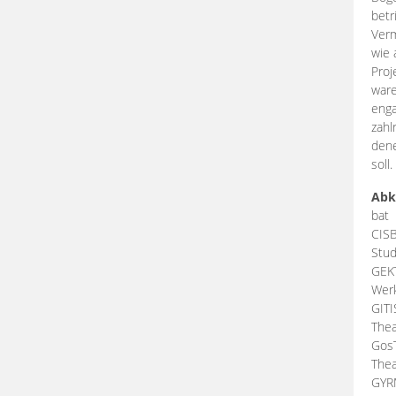
betr
Verm
wie 
Proj
ware
enga
zahl
dene
soll.
Abk
bat
CIS
Stud
GEK
Werk
GIT
Thea
Gos
Thea
GY