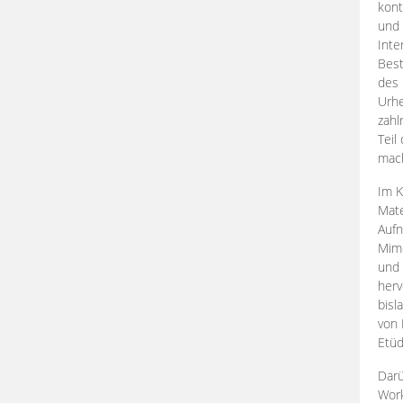
kont
und 
Inte
Best
des 
Urhe
zahl
Teil
mac
Im K
Mate
Aufn
Mime
und
herv
bisl
von 
Etüd
Darü
Work