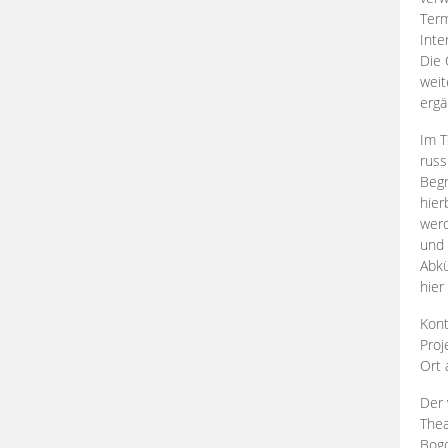
Term
Inte
Die 
weit
ergä
Im T
russ
Begr
hier
werd
und 
Abkü
hier
Kont
Proj
Ort
Der 
Thea
Bogd