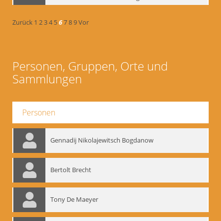
Zurück
1
2
3
4
5
6
7
8
9
Vor
Personen, Gruppen, Orte und
Sammlungen
Personen
Gennadij Nikolajewitsch Bogdanow
Bertolt Brecht
Tony De Maeyer