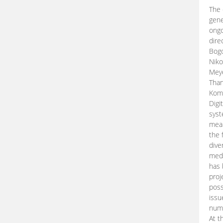
The 
gene
ongo
dire
Bogd
Niko
Meye
Than
Kom
Digi
syst
mean
the 
dive
medi
has 
proj
poss
issu
nume
At t