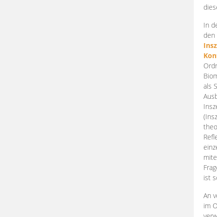
dies
In d
den 
Ins
Kon
Ordn
Biom
als 
Ausb
Insz
(Ins
theo
Refl
einz
mite
Frag
ist 
An v
im O
verw