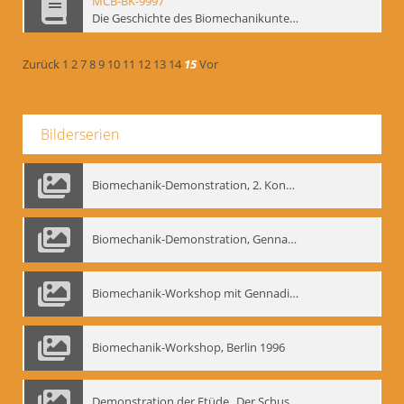
MCB-BK-9997
Die Geschichte des Biomechanikunterrichts im Theater der Satire - interne Signatur: BM-prt-204
Zurück
1
2
7
8
9
10
11
12
13
14
15
Vor
Bilderserien
Biomechanik-Demonstration, 2. Kongress der EMF, Mai 1995
Biomechanik-Demonstration, Gennadij Bogdanow im Berliner Ensemble, 04.10.1991
Biomechanik-Workshop mit Gennadij Nikolajewitsch Bogdanow im Mime Centrum Berlin, 1991
Biomechanik-Workshop, Berlin 1996
Demonstration der Etüde „Der Schuss mit dem Bogen“ durch Gennadij Nikolajewitsch Bogdanow, Berlin 1991