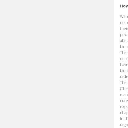
How
With
not 
thei
prac
abut
biom
The 
onli
have
biom
orde
The
(The
mate
core
expl
chap
In t
orga