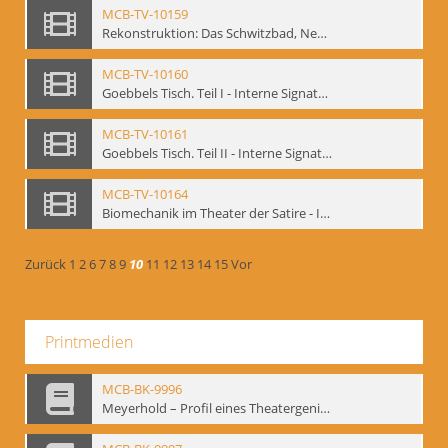
MCB-TV-10159
Rekonstruktion: Das Schwitzbad, New York 1993 - Interne Signatur: BM-vid-133
MCB-TV-10160
Goebbels Tisch. Teil I - Interne Signatur: BM-vid-134
MCB-TV-10161
Goebbels Tisch. Teil II - Interne Signatur: BM-vid-135
MCB-TV-10164
Biomechanik im Theater der Satire - Interne Signatur: BM-vid-189
Zurück
1
2
6
7
8
9
10
11
12
13
14
15
Vor
Printmedien
MCB-BK-9996
Meyerhold – Profil eines Theatergenies. Vortrag. Arbeitsdemonstration - interne Signatur: BM-prt-203