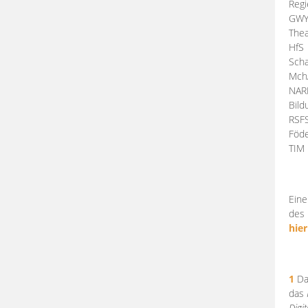
Regi
GW
Thea
HfS
Scha
Mch
NA
Bil
RSF
Föde
TI
Eine
des 
hier
1
Da
das
Digi