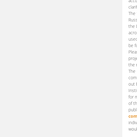
acco
clari
The 
Russ
the 
acro
used
be f
Plea
proj
the 
The 
comm
out 
Inst
for 
of t
publ
com
indi
woul