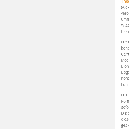
The
(Ale
verö
umfa
Wiss
Biom
Die 
kont
Cent
Mosk
Biom
Bogd
Kont
Fund
Durc
Komp
gefö
Digi
dies
gesi