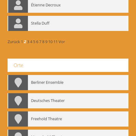
Étienne Decroux
Stella Duff
Zurück
1
2
3
4
5
6
7
8
9
10
11
Vor
Orte
Berliner Ensemble
Deutsches Theater
Freehold Theatre