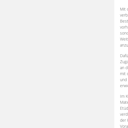
Mit 
verb
Best
vorh
son
Weit
anzu
Dafü
Zuga
an d
mit 
und 
erwi
Im K
Mate
Etü
verd
der 
Vora