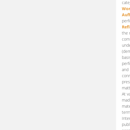
cate
Wor
Auf
perf
Ref
the 
comp
unde
(dem
basi
perf
and 
conn
pres
matt
At v
made
mate
term
Inte
publ