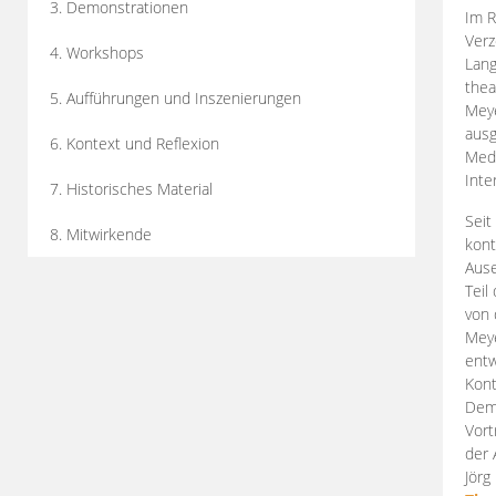
3. Demonstrationen
Im R
Verz
4. Workshops
Lang
thea
5. Aufführungen und Inszenierungen
Mey
ausg
6. Kontext und Reflexion
Medi
Inte
7. Historisches Material
Seit
8. Mitwirkende
kont
Aus
Teil
von 
Meye
entw
Kont
Demo
Vort
der 
Jörg