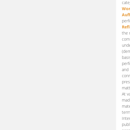
cate
Wor
Auf
perf
Ref
the 
comp
unde
(dem
basi
perf
and 
conn
pres
matt
At v
made
mate
term
Inte
publ