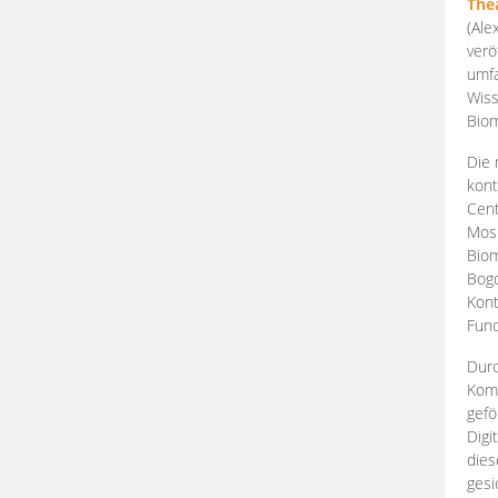
The
(Ale
verö
umfa
Wiss
Biom
Die 
kont
Cent
Mosk
Biom
Bogd
Kont
Fund
Durc
Komp
gefö
Digi
dies
gesi