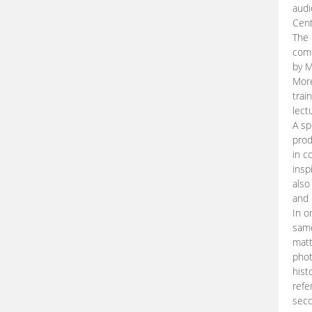
audi
Cent
The 
comp
by M
More
trai
lect
A sp
prod
in c
insp
also
and 
In o
same
matt
phot
hist
refe
seco