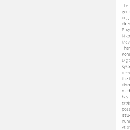
The 
gene
ongo
dire
Bogd
Niko
Meye
Than
Kom
Digi
syst
mean
the 
dive
medi
has 
proj
poss
issu
nume
At t