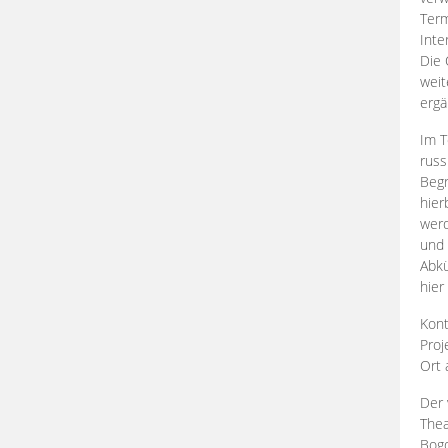
Term
Inte
Die 
weit
ergä
Im T
russ
Begr
hier
werd
und 
Abkü
hier
Kont
Proj
Ort
Der 
Thea
Bogd