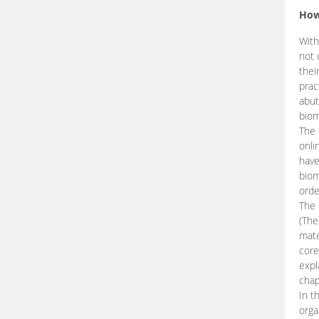
How
With
not 
thei
prac
abut
biom
The 
onli
have
biom
orde
The
(The
mate
core
expl
chap
In t
orga