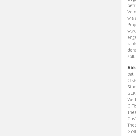
betr
Verm
wie 
Proj
ware
enga
zahl
dene
soll.
Abk
bat
CIS
Stud
GEK
Werk
GIT
Thea
Gos
Thea
GY