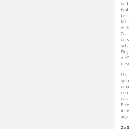
und 
Prob
beso
Mits
Auff
Zus
ents
scha
Eini
viel
thea
Um e
syst
ermö
durc
unve
Bewe
Info
ange
Zu 