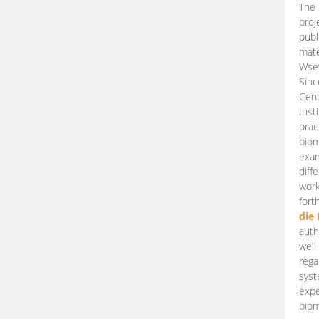
The 
proj
publ
mate
Wsew
Sinc
Cent
Inst
prac
biom
exam
diff
work
fort
die
auth
well
rega
syst
expe
biom