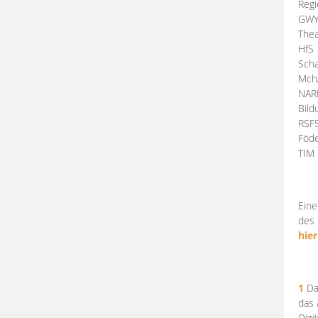
Regi
GW
Thea
HfS
Scha
Mch
NA
Bil
RSF
Föde
TI
Eine
des 
hier
1
Da
das
Digi