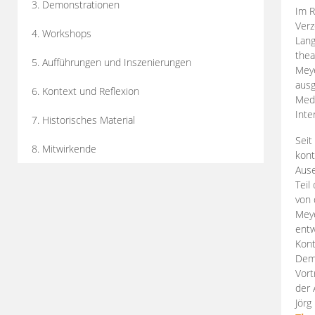
3. Demonstrationen
Im R
Verz
4. Workshops
Lang
thea
5. Aufführungen und Inszenierungen
Mey
ausg
6. Kontext und Reflexion
Medi
Inte
7. Historisches Material
Seit
8. Mitwirkende
kont
Aus
Teil
von 
Meye
entw
Kont
Demo
Vort
der 
Jörg