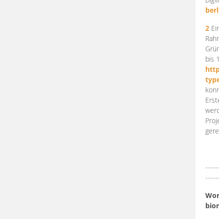
berl
2
Ein
Rahm
Grün
bis 
htt
typ
konn
Erst
werd
Proj
gere
-----
-----
Work
bio