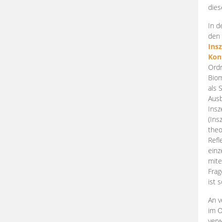
dies
In d
den 
Ins
Kon
Ordn
Biom
als 
Ausb
Insz
(Ins
theo
Refl
einz
mite
Frag
ist 
An v
im O
verw