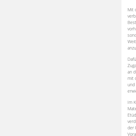
Mit 
verb
Best
vorh
son
Weit
anzu
Dafü
Zuga
an d
mit 
und 
erwi
Im K
Mate
Etü
verd
der 
Vora