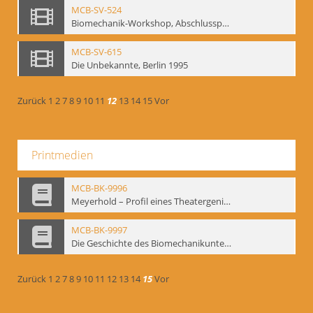
MCB-SV-524
Biomechanik-Workshop, Abschlusspräsentation 1996
MCB-SV-615
Die Unbekannte, Berlin 1995
Zurück
1
2
7
8
9
10
11
12
13
14
15
Vor
Printmedien
MCB-BK-9996
Meyerhold – Profil eines Theatergenies. Vortrag. Arbeitsdemonstration - interne Signatur: BM-prt-203
MCB-BK-9997
Die Geschichte des Biomechanikunterrichts im Theater der Satire - interne Signatur: BM-prt-204
Zurück
1
2
7
8
9
10
11
12
13
14
15
Vor