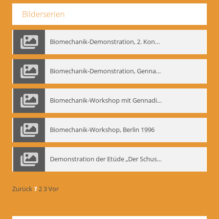
Bilderserien
Biomechanik-Demonstration, 2. Kongress der EMF, Mai 1995
Biomechanik-Demonstration, Gennadij Bogdanow im Berliner Ensemble, 04.10.1991
Biomechanik-Workshop mit Gennadij Nikolajewitsch Bogdanow im Mime Centrum Berlin, 1991
Biomechanik-Workshop, Berlin 1996
Demonstration der Etüde „Der Schuss mit dem Bogen“ durch Gennadij Nikolajewitsch Bogdanow, Berlin 1991
Zurück
1
2
3
Vor