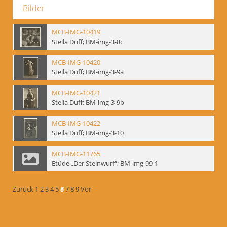
Bilder
MCB-IMG-10419
Stella Duff; BM-img-3-8c
MCB-IMG-10420
Stella Duff; BM-img-3-9a
MCB-IMG-10421
Stella Duff; BM-img-3-9b
MCB-IMG-10422
Stella Duff; BM-img-3-10
MCB-IMG-11765
Etüde „Der Steinwurf“; BM-img-99-1
Zurück
1
2
3
4
5
6
7
8
9
Vor