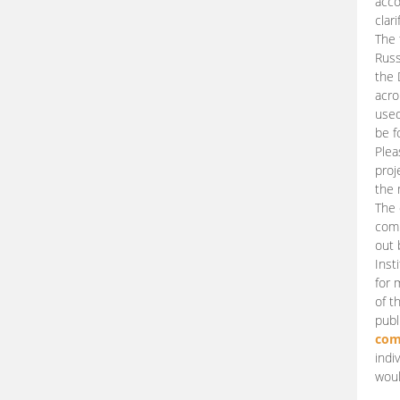
acco
clari
The 
Russ
the 
acro
used
be f
Plea
proj
the 
The 
comm
out 
Inst
for 
of t
publ
com
indi
woul