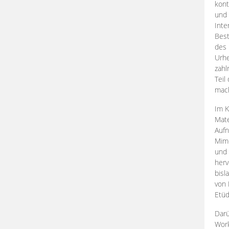
kont
und 
Inte
Best
des 
Urhe
zahl
Teil
mac
Im K
Mate
Aufn
Mime
und
herv
bisl
von 
Etüd
Darü
Work